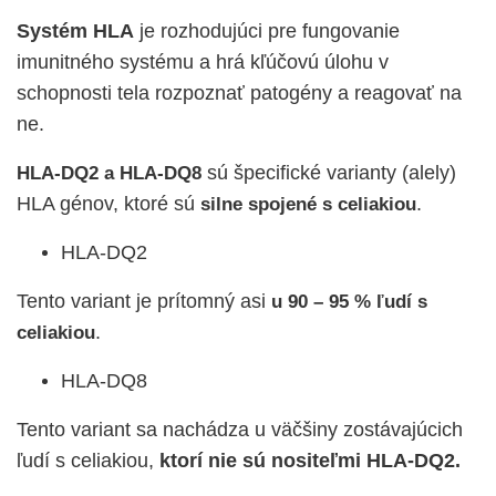
Systém HLA
je rozhodujúci pre fungovanie
imunitného systému a hrá kľúčovú úlohu v
schopnosti tela rozpoznať patogény a reagovať na
ne.
sú špecifické varianty (alely)
HLA-DQ2 a HLA-DQ8
HLA génov, ktoré sú
.
silne spojené s celiakiou
HLA-DQ2
Tento variant je prítomný asi
u 90 – 95 % ľudí s
.
celiakiou
HLA-DQ8
Tento variant sa nachádza u väčšiny zostávajúcich
ľudí s celiakiou,
ktorí nie sú nositeľmi HLA-DQ2.