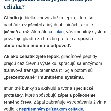
celiakii?
Gliadín
je bielkovinová zložka lepku, ktorá sa
nachádza
a iných obilninách, ako je
v pšenici
a
. Ak máte
celiakiu
, váš imunitný systém
jačmeň
raž
považuje gliadín za hrozbu pre telo a
spúšťa
abnormálnu imunitnú odpoveď.
Ak ako celiatik zjete lepok
, gliadínové peptidy
prejdú cez črevnú výstelku, spracujú sa enzýmom
tkanivová transglutamináza (tTG) a potom sú
„prezentované‘‘ imunitnému systému.
Imunitné bunky sa aktivujú a tvoria
špecifické
, ktoré spôsobujú
protilátky
zápal a poškodenie
. Zápal zabraňuje vstrebávaniu živín a
tenkého čreva
vedie k
nepríjemným príznakom celiakie
.