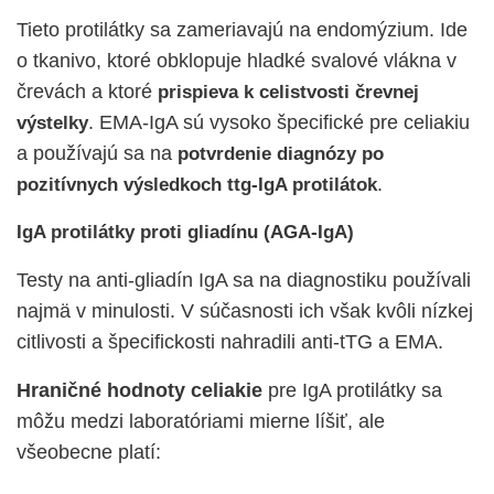
Tieto protilátky sa zameriavajú na endomýzium. Ide
o tkanivo, ktoré obklopuje hladké svalové vlákna v
črevách a ktoré
prispieva k celistvosti črevnej
. EMA-IgA sú vysoko špecifické pre celiakiu
výstelky
a používajú sa na
potvrdenie diagnózy po
.
pozitívnych výsledkoch ttg-IgA protilátok
IgA protilátky proti gliadínu (AGA-IgA)
Testy na anti-gliadín IgA sa na diagnostiku používali
najmä v minulosti. V súčasnosti ich však kvôli nízkej
citlivosti a špecifickosti nahradili anti-tTG a EMA.
Hraničné hodnoty celiakie
pre IgA protilátky sa
môžu medzi laboratóriami mierne líšiť, ale
všeobecne platí: