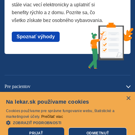
stále viac vecí elektronicky a uplatniť si
benefity rýchlo a z domu. Pozrite sa, čo
všetko získate bez osobného vybavovania.
Spoznať výhody
Pre pacientov
×
O spoločnosti
Na lekar.sk používame cookies
Kontaktujte nás
Cookies používame pre správne fungovanie webu, štatistické a
marketingové účely.
Prečítať viac
ZOBRAZIŤ PODROBNOSTI
Cookies
PRIJAŤ
ODMIETNUŤ
© 2026 lekar.sk Všetky práva vyhradené