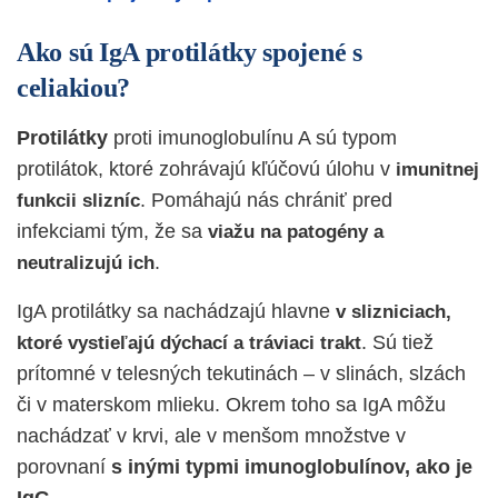
Ako sú IgA protilátky spojené s
celiakiou?
Protilátky
proti imunoglobulínu A sú typom
protilátok, ktoré zohrávajú kľúčovú úlohu v
imunitnej
. Pomáhajú nás chrániť pred
funkcii slizníc
infekciami tým, že sa
viažu na patogény a
.
neutralizujú ich
IgA protilátky sa nachádzajú hlavne
v slizniciach,
. Sú tiež
ktoré vystieľajú dýchací a tráviaci trakt
prítomné v telesných tekutinách – v slinách, slzách
či v materskom mlieku. Okrem toho sa IgA môžu
nachádzať v krvi, ale v menšom množstve v
porovnaní
s inými typmi imunoglobulínov, ako je
IgG.