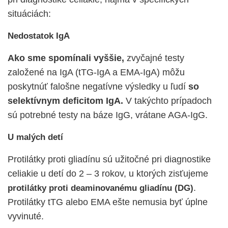
situáciách:
Nedostatok IgA
Ako sme spomínali vyššie,
zvyčajné testy
založené na IgA (tTG-IgA a EMA-IgA) môžu
poskytnúť falošne negatívne výsledky u ľudí
so
selektívnym deficitom IgA.
V takýchto prípadoch
sú potrebné testy na báze IgG, vrátane AGA-IgG.
U malých detí
Protilátky proti gliadínu sú užitočné pri
diagnostike
celiakie u detí
do 2 – 3 rokov, u ktorých zisťujeme
.
protilátky proti deaminovanému gliadínu (DG)
Protilátky tTG alebo EMA ešte nemusia byť úplne
vyvinuté.