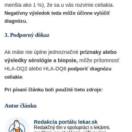
menšia ako 1 %), že sa u vás rozvinie celiakia.
Negatívny výsledok teda môže účinne vylúčiť
diagnózu.
3. Podporný dôkaz
Ak máte nie úplne jednoznačné
príznaky alebo
výsledky sérológie a biopsie,
môže prítomnosť
HLA-DQ2 alebo HLA-DQ8
podporiť diagnózu
.
celiakie
Pri písaní článku boli použité tieto zdroje:
Autor článku
Redakcia portálu lekar.sk
Redakčný tím v spolupráci s lekármi,