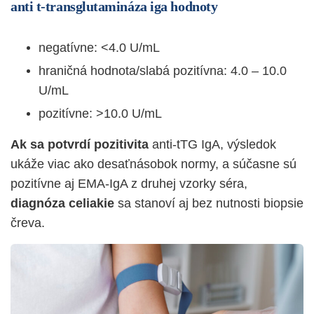
anti t-transglutamináza iga hodnoty
negatívne: <4.0 U/mL
hraničná hodnota/slabá pozitívna: 4.0 – 10.0
U/mL
pozitívne: >10.0 U/mL
Ak sa potvrdí pozitivita
anti-tTG IgA, výsledok
ukáže viac ako desaťnásobok normy, a súčasne sú
pozitívne aj EMA-IgA z druhej vzorky séra,
diagnóza celiakie
sa stanoví aj bez nutnosti
biopsie
čreva.