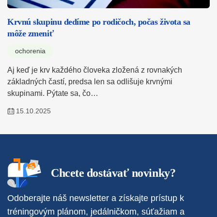
Krvnú skupinu dedíme po rodičoch, počas života sa
môže zmeniť
ochorenia
Aj keď je krv každého človeka zložená z rovnakých
základných častí, predsa len sa odlišuje krvnými
skupinami. Pýtate sa, čo…
15.10.2025
Chcete dostávať novinky?
Odoberajte náš newsletter a získajte prístup k
tréningovým plánom, jedálničkom, súťažiam a