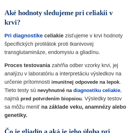
Aké hodnoty sledujeme pri celiakii v
krvi?
Pri diagnostike
celiakie
zisťujeme v krvi hodnoty
špecifických protilátok proti tkanivovej
transglutamináze, endomysiu a gliadínu.
Proces testovania
zahŕňa odber vzorky krvi, jej
analýzu v laboratóriu a interpretáciu výsledkov na
určenie prítomnosti
.
imunitnej odpovede na lepok
Tieto testy sú
,
nevyhnutné na
diagnostiku celiakie
najmä
. Výsledky testov
pred potvrdením biopsiou
sa môžu meniť
na základe veku, anamnézy alebo
genetiky.
Čo je gliadín a aká je jeho úloha pri