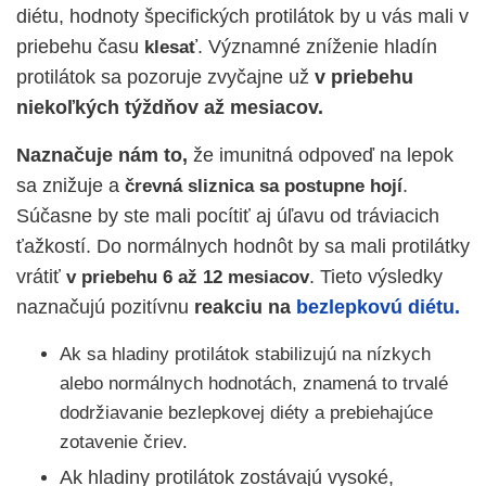
diétu
, hodnoty špecifických protilátok by u vás mali v
priebehu času
. Významné zníženie hladín
klesať
protilátok sa pozoruje zvyčajne už
v priebehu
niekoľkých týždňov až mesiacov.
Naznačuje nám to,
že imunitná odpoveď na lepok
sa znižuje a
.
črevná sliznica sa postupne hojí
Súčasne by ste mali pocítiť aj úľavu od tráviacich
ťažkostí. Do normálnych hodnôt by sa mali protilátky
vrátiť
. Tieto výsledky
v priebehu 6 až 12 mesiacov
naznačujú pozitívnu
reakciu na
bezlepkovú diétu.
Ak sa hladiny protilátok stabilizujú na nízkych
alebo normálnych hodnotách, znamená to trvalé
dodržiavanie bezlepkovej diéty a prebiehajúce
zotavenie čriev.
Ak hladiny protilátok zostávajú vysoké,