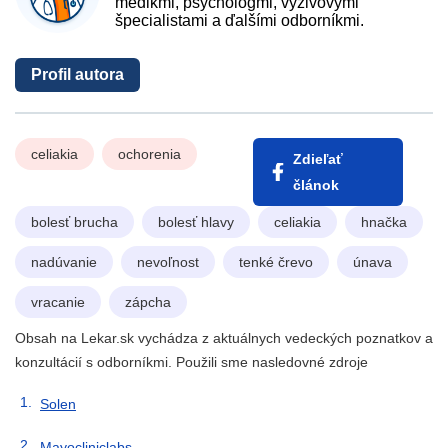
medikmi, psychológmi, výživovými
špecialistami a ďalšími odborníkmi.
Profil autora
celiakia
ochorenia
Zdieľať
článok
bolesť brucha
bolesť hlavy
celiakia
hnačka
nadúvanie
nevoľnost
tenké črevo
únava
vracanie
zápcha
Obsah na Lekar.sk vychádza z aktuálnych vedeckých poznatkov a
konzultácií s odborníkmi. Použili sme nasledovné zdroje
Solen
Mayocliniclabs