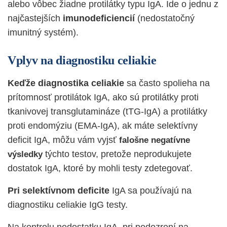
alebo vôbec žiadne protilátky typu IgA. Ide o jednu z
najčastejších
imunodeficiencií
(nedostatočný
imunitný systém).
Vplyv na diagnostiku celiakie
Keďže diagnostika celiakie
sa často spolieha na
prítomnosť protilátok IgA, ako sú protilátky proti
tkanivovej transglutamináze (tTG-IgA) a protilátky
proti endomýziu (EMA-IgA), ak máte selektívny
deficit IgA, môžu vám vyjsť
falošne negatívne
týchto testov, pretože neprodukujete
výsledky
dostatok IgA, ktoré by mohli testy zdetegovať.
Pri selektívnom deficite
IgA sa používajú na
diagnostiku celiakie
IgG testy.
Na kontrolu nedostatku IgA, pri podozrení na