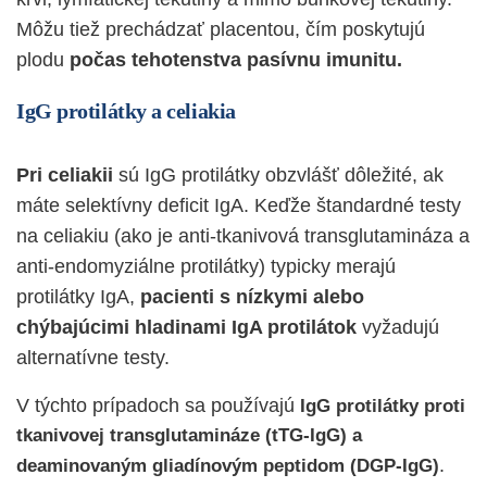
Môžu tiež prechádzať placentou, čím poskytujú
plodu
počas tehotenstva pasívnu imunitu.
IgG protilátky a celiakia
Pri celiakii
sú IgG protilátky obzvlášť dôležité, ak
máte selektívny deficit IgA. Keďže štandardné testy
na celiakiu (ako je anti-tkanivová transglutamináza a
anti-endomyziálne protilátky) typicky merajú
protilátky IgA,
pacienti s nízkymi alebo
chýbajúcimi hladinami IgA protilátok
vyžadujú
alternatívne testy.
V týchto prípadoch sa používajú
IgG protilátky proti
tkanivovej transglutamináze (tTG-IgG) a
.
deaminovaným gliadínovým peptidom (DGP-IgG)