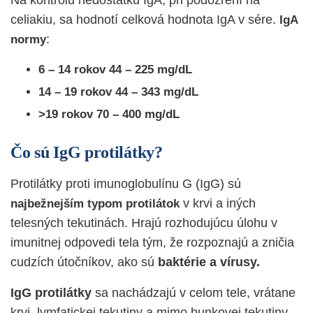
celiakiu, sa hodnotí celková hodnota IgA v sére.
IgA
:
normy
6 – 14 rokov 44 – 225 mg/dL
14 – 19 rokov 44 – 343 mg/dL
>19 rokov 70 – 400 mg/dL
Čo sú IgG protilátky?
Protilátky proti imunoglobulínu G (IgG) sú
v krvi a iných
najbežnejším typom protilátok
telesných tekutinách. Hrajú rozhodujúcu úlohu v
imunitnej odpovedi tela tým, že rozpoznajú a zničia
cudzích útočníkov, ako sú
baktérie a vírusy.
IgG protilátky
sa nachádzajú v celom tele, vrátane
krvi, lymfatickej tekutiny a mimo bunkovej tekutiny.