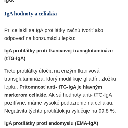
IgA hodnoty a celiakia
Pri celiakii sa IgA protilátky začnú tvoriť ako
odpoveď na konzumáciu lepku:
IgA protilátky proti tkanivovej transglutamináze
(tTG-IgA)
Tieto protilátky útočia na enzým tkanivová
transglutamináza, ktorý modifikuje gliadín, zložku
lepku.
Prítomnosť anti- tTG-IgA je hlavným
. Ak sú hodnoty anti- tTG-IgA
markerom celiakie
pozitívne, máme vysoké podozrenie na celiakiu.
Negativita týchto protilátok ju vylučuje na 99,8 %.
IgA protilátky proti endomysiu (EMA-IgA)