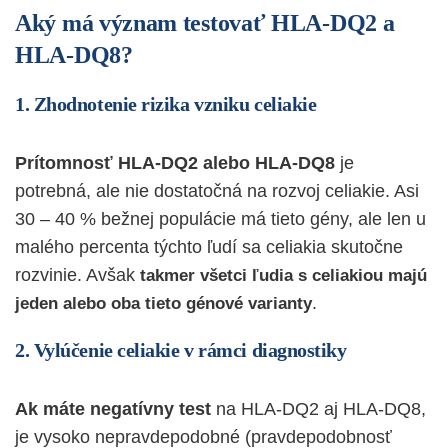
Aký má význam testovať HLA-DQ2 a
HLA-DQ8?
1. Zhodnotenie rizika vzniku celiakie
Prítomnosť HLA-DQ2 alebo HLA-DQ8
je
potrebná, ale nie dostatočná na rozvoj celiakie. Asi
30 – 40 % bežnej populácie má tieto gény, ale len u
malého percenta týchto ľudí sa celiakia skutočne
rozvinie. Avšak
takmer všetci ľudia s celiakiou majú
.
jeden alebo oba tieto génové varianty
2. Vylúčenie celiakie v rámci diagnostiky
Ak máte negatívny test
na HLA-DQ2 aj HLA-DQ8,
je vysoko nepravdepodobné (pravdepodobnosť