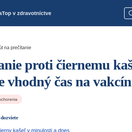
a
Top v zdravotníctve
t na prečítanie
nie proti čiernemu ka
e vhodný čas na vakcí
ochorenia
 dozviete
ierny kašeľ v minulosti a dnes