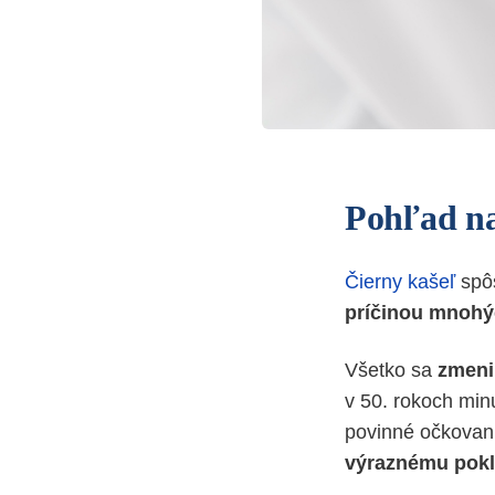
Pohľad na
Čierny kašeľ
spôs
príčinou mnohý
Všetko sa
zmeni
v 50. rokoch min
povinné očkovani
výraznému pokl