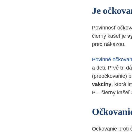
Je očkova
Povinnosť očkov
čierny kašeľ je
v
pred nákazou.
Povinné očkovan
a deti. Prvé tri 
(preočkovanie) p
vakcíny
, ktorá 
P – čierny kašeľ 
Očkovanie
Očkovanie proti