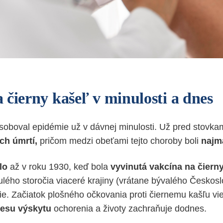
 čierny kašeľ v minulosti a dnes
oboval epidémie už v dávnej minulosti. Už pred stovkam
ch úmrtí,
pričom medzi obeťami tejto choroby boli
najmä
lo
až v roku 1930, keď bola
vyvinutá vakcína na čiern
ulého storočia viaceré krajiny (vrátane bývalého Českosl
e. Začiatok plošného očkovania proti čiernemu kašľu vi
esu výskytu
ochorenia a životy zachraňuje dodnes.