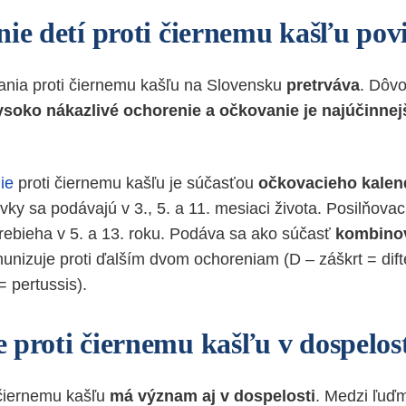
nie detí proti čiernemu kašľu pov
ania proti čiernemu kašľu na Slovensku
pretrváva
. Dôvo
ysoko nákazlivé ochorenie a očkovanie je najúčinne
ie
proti čiernemu kašľu je súčasťou
očkovacieho kalen
dávky sa podávajú v 3., 5. a 11. mesiaci života. Posilňova
rebieha v 5. a 13. roku. Podáva sa ako súčasť
kombino
imunizuje proti ďalším dvom ochoreniam (D – záškrt = difté
= pertussis).
 proti čiernemu kašľu v dospelos
 čiernemu kašľu
má význam aj v dospelosti
. Medzi ľuďm