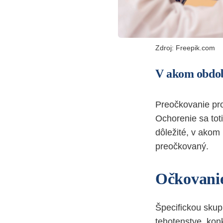
Zdroj: Freepik.com
V akom obdob
Preočkovanie pro
Ochorenie sa toti
dôležité, v akom
preočkovaný.
Očkovanie
Špecifickou sku
tehotenstve, kon