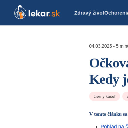
Zdravý život
Ochoreni
04.03.2025 • 5 minú
Očkova
Kedy j
čierny kašeľ
V tomto článku sa
Pohľad na č