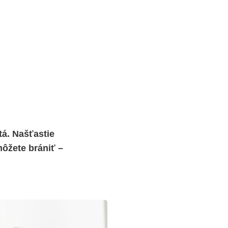
tá. Našťastie
môžete brániť –