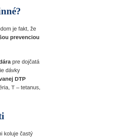
inné?
dom je fakt, že
jšou prevenciou
dára
pre dojčatá
cie dávky
vanej DTP
ria, T – tetanus,
ti
i koluje častý