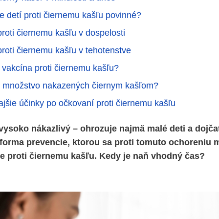
e detí proti čiernemu kašľu povinné?
roti čiernemu kašľu v dospelosti
roti čiernemu kašľu v tehotenstve
 vakcína proti čiernemu kašľu?
ie množstvo nakazených čiernym kašľom?
jšie účinky po očkovaní proti čiernemu kašľu
 vysoko nákazlivý – ohrozuje najmä malé deti a dojča
 forma prevencie, ktorou sa proti tomuto ochoreniu 
e proti čiernemu kašľu. Kedy je naň vhodný čas?