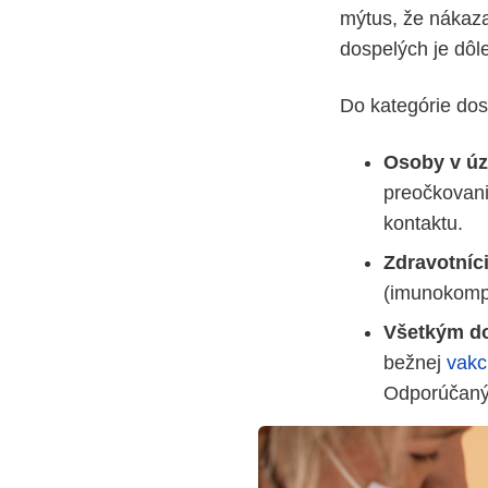
mýtus, že nákaza
dospelých je dôle
Do kategórie dos
Osoby v úz
preočkovani
kontaktu.
Zdravotníci
(imunokomp
Všetkým do
bežnej
vakc
Odporúčaný 