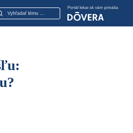
Portál lekar.sk vám prináša
šľu:
nu?