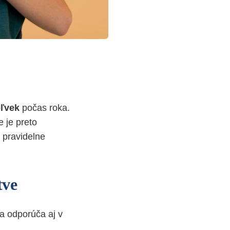
ľvek
počas roka.
e je preto
 pravidelne
tve
a odporúča aj v