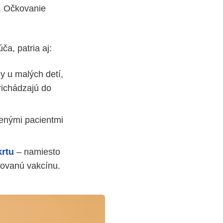
u. Očkovanie
a, patria aj:
zy u malých detí,
richádzajú do
benými pacientmi
krtu
– namiesto
novanú vakcínu.