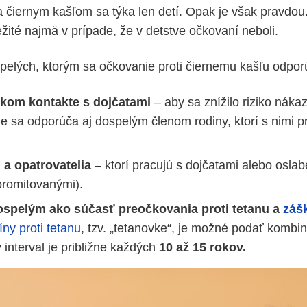
 čiernym kašľom sa týka len detí. Opak je však pravdo
žité najmä v prípade, že v detstve očkovaní neboli.
pelých, ktorým sa očkovanie proti čiernemu kašľu odporúč
kom kontakte s dojčatami
– aby sa znížilo riziko náka
e sa odporúča aj dospelým členom rodiny, ktorí s nimi p
 a opatrovatelia
– ktorí pracujú s dojčatami alebo osla
romitovanými).
spelým ako súčasť preočkovania proti tetanu a
záš
íny proti tetanu
, tzv. „tetanovke“, je možné podať kombi
interval je približne každých
10 až 15 rokov.