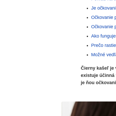
Je očkovani
Očkovanie p
Očkovanie p
Ako funguje
Prečo rast
Možné vedľa
Čierny kašeľ je
existuje účinná
je ňou očkovani