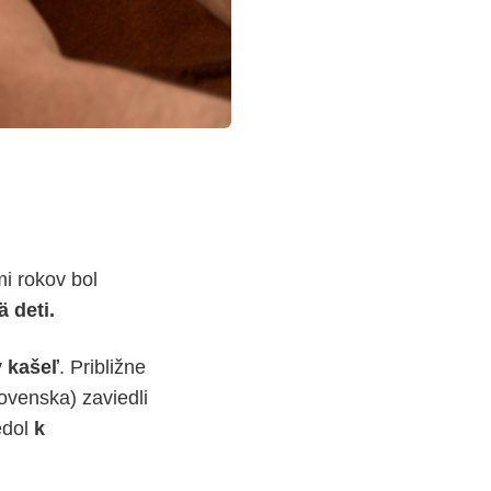
i rokov bol
 deti.
y kašeľ
. Približne
ovenska) zaviedli
edol
k