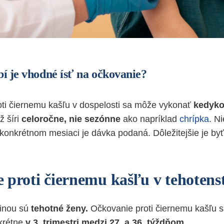
í je vhodné ísť na očkovanie?
ti čiernemu kašľu v dospelosti sa môže vykonať
kedyko
ž šíri
celoročne, nie sezónne
ako napríklad
chrípka
. Ni
 konkrétnom mesiaci je dávka podaná. Dôležitejšie je byť
 proti čiernemu kašľu v tehotens
pinou sú
tehotné ženy.
Očkovanie proti čiernemu kašľu s
krétne
v 3. trimestri
medzi 27. a 36. týždňom
.