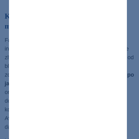
Kontrolujete si farbu moču? Čo vám
môže napovedať?
Farba moču nám môže poskytnúť dôležité
informácie o tom, čo sa deje v našom tele, vrátane
zlyhávania obličiek. Môže mať najrôznejšie farby, od
bledožltej cez ružovú až po zelenú. V prípade
zdravého moču sa farba pohybuje
od svetložltej po
jantárovú
v závislosti od
úrovne hydratácie
organizmu. Bledožltý moč nám hovorí, že sme
dobre hydratovaní, zatiaľ čo
tmavožltý
,
koncentrovanejší moč, naznačuje
dehydratáciu
.
Avšak dve farby na ktoré by ste si mali obzvlášť
dávať pozor sú
červená
a
tmavo hnedá
.