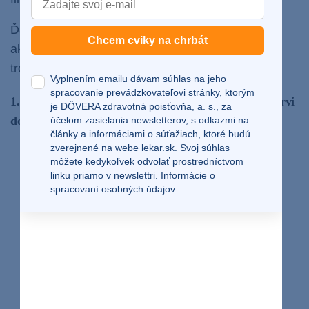
Ďalšie príčiny, ktoré vedú k obličkovému zlyhaniu,
Chcem cviky na chrbát
akútnemu alebo chronickému, sa dajú rozdeliť do
troch nasledovných kategórii:
Vyplnením emailu dávam súhlas na jeho
spracovanie prevádzkovateľovi stránky, ktorým
1. Stavy, ktoré spomaľujú alebo obmedzujú prietok krvi
je DÔVERA zdravotná poisťovňa, a. s., za
do obličiek
účelom zasielania newsletterov, s odkazmi na
články a informáciami o súťažiach, ktoré budú
zverejnené na webe
lekar.sk
. Svoj súhlas
Infarkt,
môžete kedykoľvek odvolať prostredníctvom
linku priamo v newslettri.
Informácie o
Ochorenia srdca,
spracovaní osobných údajov.
Zlyhávanie pečene,
Ťažká dehydratácia,
Ťažké popáleniny,
Závažné alergické reakcie,
Otrava krvi, septický šok.