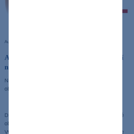
Autor:
Tefi/Shutterstock
Ako prebieha diagnostika pri podozrení
na obličkové zlyhávanie?
Na meranie funkcie a diagnostiku zlyhávania
obličiek sa vykonávajú nasledovné vyšetrenia:
Krvné testy
Dá sa v nich zistiť hladina látok, ktoré sú filtrované
obličkami, ako je dusík, močovina a kreatinín.
Vysoká hladina týchto látok v krvi vám napovie, že