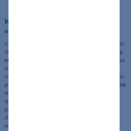
ovládajú močový mechúr.
Ktoré príznaky nám môžu zlyhanie
obličiek naznačiť?
Chronické zlyhanie obličiek sa neobjaví z večera do
rána. Ide o
dôsledok postupnej dlhodobej straty
obličkových funkcii
. Niekedy pacienti ani nemusia
vedieť, že im obličky zlyhávajú až pokým sa
nedostanú do pokročilého
štádia. Je to preto, že na
počiatku ochorenia
sa
príznaky málokedy prejavia
alebo nie sú natoľko závažné aby ich pacient
spozoroval. Treba však myslieť na to,
že
aj keď
pacient nepociťuje významné príznaky, postupné
zlyhávanie obličiek aj tak spôsobuje poškodenie
organizmu. Medzi možné príznaky zlyhávania