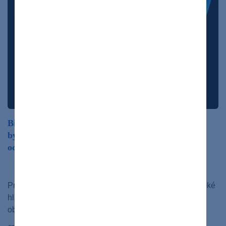
Bielkoviny či krv v moči? Zbystrite pozornosť. Môžu
byť neškodné, no môžu včas varovať pred závažným
ochorením
ochorenia
Proteinúria – ako z názvu vyplýva – označuje príliš vysoké
hladiny bielkovín v moči, ktoré môžu ovplyvniť funkciu
obličiek. Príčin môže byť…