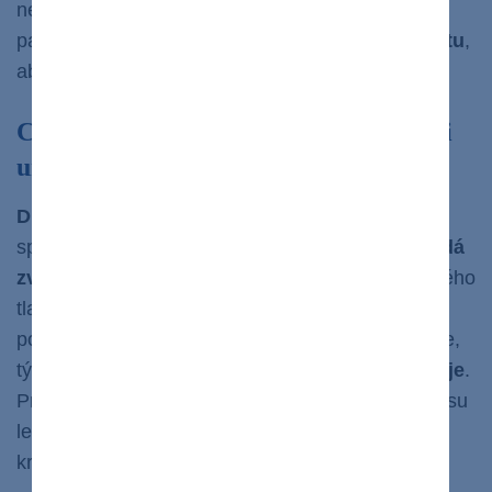
nemusia chodiť na dialýzu. Po operácii užívajú
pacienti imunospresíva
, lieky potláčajúce imunitu
,
aby sa zabránilo tomu, že telo obličku odmietne.
Cukrovkári pozor, zvýšený cukor v krvi
urýchľuje progresiu zlyhania obličiek
Diabetická nefropatia
alebo poškodenie obličiek
spôsobené
cukrovkou typu 1 alebo typu 2
, sa
nedá
zvrátiť
. Kontrolovanie hladiny cukru v krvi a krvného
tlaku pomáha predchádzať alebo spomaliť
poškodenie obličiek.
Čím dlhšie s cukrovkou žijete,
tým sa vaše
riziko
diabetickej nefropatie zvyšuje
.
Preto je dôležité poctivo užívať lieky podľa predpisu
lekára, či už sa liečite na cukrovku alebo vysoký
krvný tlak.