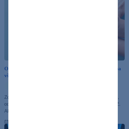
Ochorenia obličiek prichádzajú nenápadne. Čo si treba
všímať?
ochorenia
Zdravé obličky prefiltrujú asi pol šálky krvi každú minútu,
odstraňujú odpad a prebytočnú vodu a vytvárajú tak moč.
Aké sú signály,…
09.03.2023