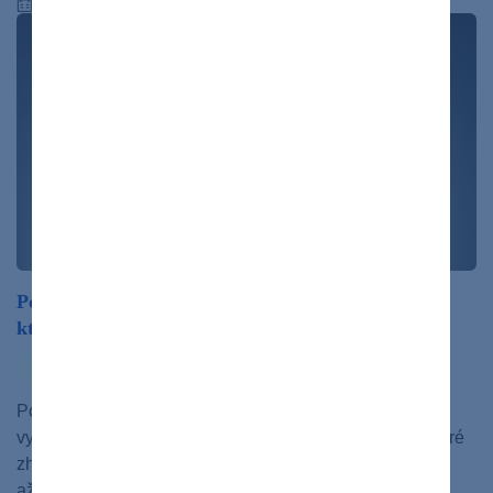
17.08.2021
Polycystická choroba obličiek, nenápadná choroba,
ktorá vás môže dohnať až k transplantácii
ochorenia
Polycystická choroba obličiek je dedičná porucha,
vyvolávajúca v obličkách rast mnohopočetných cýst, ktoré
zhoršujú ich funkcie a v konečnom dôsledku môžu viesť
až…