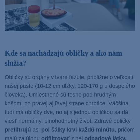
Kde sa nachádzajú obličky a ako nám
slúžia?
Obličky sú orgány v tvare fazule, približne o veľkosti
našej päste (10-12 cm dĺžky, 120-170 g u dospelého
človeka). Umiestnené sú tesne pod hrudným
košom, po pravej aj ľavej strane chrbtice. Väčšina
ľudí má obličky dve, no aj s jednou obličkou sa dá
viesť normálny, plnohodnotný život. Zdravé obličky
prefiltrujú
asi
pol šálky krvi každú minútu
, pričom
majú za úlohu
odfiltrovať
z nej
odpadové látky,