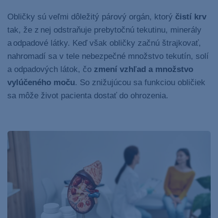
Obličky sú veľmi dôležitý párový orgán, ktorý
čistí krv
tak, že z nej odstraňuje prebytočnú tekutinu, minerály
a odpadové látky. Keď však obličky začnú štrajkovať,
nahromadí sa v tele nebezpečné množstvo tekutín, solí
a odpadových látok
, čo
zmení vzhľad a množstvo
vylúčeného moču
. So znižujúcou sa funkciou obličiek
sa môže
život pacienta
dostať do ohrozenia.