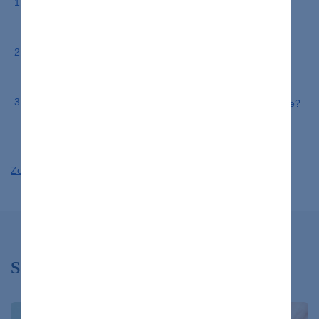
CLEVELAND CLINIC. Kidney Failure [Zlyhanie obličiek]
[online]. Cleveland Clinic.
HEALTHLINE. Kidney Failure [Zlyhanie obličiek] [online].
Healthline Media.
MEDICINENET. Can a Person Recover from Kidney Failure?
[Môže sa človek zotaviť zo zlyhania obličiek?] [online].
MedicineNet.
Zobraziť viac
Súvisiace články