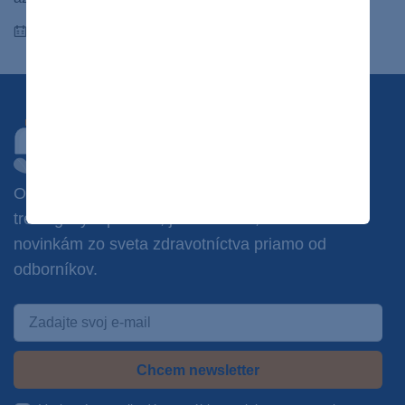
28.02.2022
Chcete dostávať novinky?
Odoberajte náš newsletter a získajte prístup k
tréningovým plánom, jedálničkom, súťažiam a
novinkám zo sveta zdravotníctva priamo od
odborníkov.
Chcem newsletter