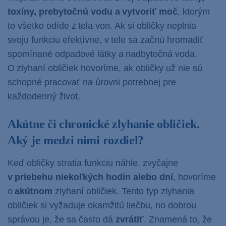
toxíny, prebytočnú vodu a vytvoriť moč
, ktorým
to všetko odíde z tela von. Ak si obličky neplnia
svoju funkciu efektívne, v tele sa začnú hromadiť
spomínané odpadové látky a nadbytočná voda.
O zlyhaní obličiek hovoríme, ak obličky už nie sú
schopné pracovať na úrovni potrebnej pre
každodenný život.
Akútne či chronické zlyhanie obličiek.
Aký je medzi nimi rozdiel?
Keď obličky stratia funkciu náhle, zvyčajne
v priebehu niekoľkých hodín alebo dní
, hovoríme
o
akútnom
zlyhaní obličiek. Tento typ zlyhania
obličiek si vyžaduje okamžitú liečbu, no dobrou
správou je, že sa často dá
zvrátiť
. Znamená to,
že