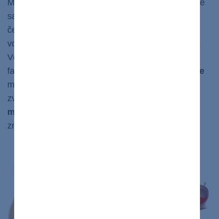
Moč sa tak farbí pri obličkovom zlyhávaní preto, že
sa v ňom hromadia odpadové látky, bielkoviny,
červené a biele krvinky, cukry ako aj hyalínne,
voskové a tukové valce (odliatky tubulov obličiek).
Vďaka prítomnosti krvi môže moč nadobudnúť aj
farbu pripomínajúcu kolu.
Penenie
alebo
šumenie
moču môže byť tiež znakom zlyhania obličiek a
zvyčajne sa vyskytuje
v dôsledku zvýšeného
množstva bielkovín
. Penivý moč naznačuje
zníženú schopnosť obličiek filtrovať a čistiť krv.