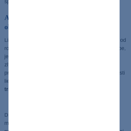
spôsobovať problém s obličkami.
Ako prebieha liečba zlyhávajúcich
obličiek?
Liečba obličkového zlyhávania závisí od príčiny a od
rozsahu poškodenia obličiek. Prvým cieľom v liečbe,
je
stabilizovať chronické ochorenie
, ktoré má
zlyhávanie na svedomí, aby sa oddialila jeho
progresia. Keď však obličky úplne zlyhajú, možnosti
liečby sú obmedzené na
dialýzu
alebo
transplantáciu obličky
.
Dialýza
Dialýza sama o sebe nelieči zlyhanie obličiek, ale
môže pomôcť zlepšiť kvalitu a predĺžiť
život