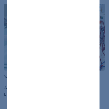
Autor:
pics five/Shutterstock
2. Ochorenia alebo stavy, ktoré priamo vedú
k poškodeniu obličiek