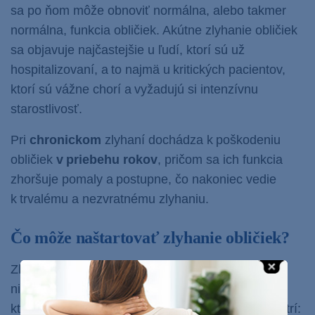
sa po ňom môže obnoviť normálna, alebo takmer
normálna, funkcia obličiek.
Akútne zlyhanie obličiek
sa objavuje najčastejšie u ľudí, ktorí sú už
hospitalizovaní, a to najmä u kritických pacientov,
ktorí sú vážne chorí a vyžadujú si intenzívnu
starostlivosť.
Pri
chronickom
zlyhaní dochádza k poškodeniu
obličiek
v priebehu rokov
, pričom sa ich funkcia
zhoršuje pomaly a postupne, čo nakoniec vedie
k trvalému a nezvratnému zlyhaniu.
Čo môže naštartovať zlyhanie obličiek?
Zlyhanie obličiek môže byť výsledkom hneď
niekoľkých stavov. Medzi dve najčastejšie príčiny,
ktoré
vedú k chronickému
zlyhaniu obličiek
patrí: