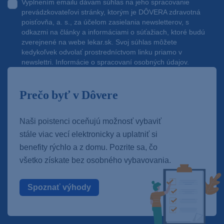
Vyplnením emailu dávam súhlas na jeho spracovanie
prevádzkovateľovi stránky, ktorým je DÔVERA zdravotná
poisťovňa, a. s., za účelom zasielania newsletterov, s
odkazmi na články a informáciami o súťažiach, ktoré budú
zverejnené na webe
lekar.sk
. Svoj súhlas môžete
kedykoľvek odvolať prostredníctvom linku priamo v
newslettri.
Informácie o spracovaní osobných údajov.
Prečo byť v Dôvere
Naši poistenci oceňujú možnosť vybaviť
stále viac vecí elektronicky a uplatniť si
benefity rýchlo a z domu. Pozrite sa, čo
všetko získate bez osobného vybavovania.
Spoznať výhody