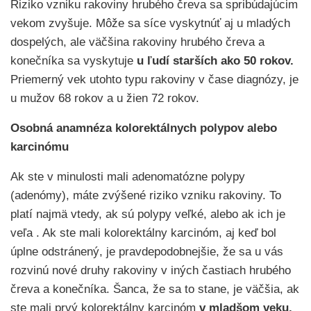
Riziko vzniku rakoviny hrubého čreva sa spribúdajúcim
vekom zvyšuje. Môže sa síce vyskytnúť aj u mladých
dospelých, ale väčšina rakoviny hrubého čreva a
konečníka sa vyskytuje
u ľudí starších ako 50 rokov.
Priemerný vek utohto typu rakoviny v čase diagnózy, je
u mužov 68 rokov a u žien 72 rokov.
Osobná anamnéza kolorektálnych polypov alebo
karcinómu
Ak ste v minulosti mali adenomatózne polypy
(adenómy), máte zvýšené riziko vzniku rakoviny. To
platí najmä vtedy, ak sú polypy veľké, alebo ak ich je
veľa . Ak ste mali kolorektálny karcinóm, aj keď bol
úplne odstránený, je pravdepodobnejšie, že sa u vás
rozvinú nové druhy rakoviny v iných častiach hrubého
čreva a konečníka. Šanca, že sa to stane, je väčšia, ak
ste mali prvý kolorektálny karcinóm
v mladšom veku.