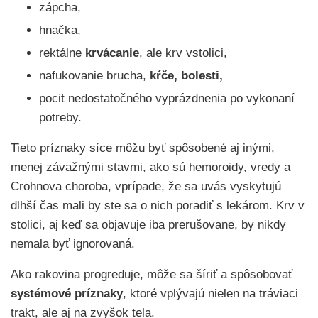
zápcha,
hnačka,
rektálne
krvácanie
, ale krv vstolici,
nafukovanie brucha,
kŕče, bolesti,
pocit nedostatočného vyprázdnenia po vykonaní
potreby.
Tieto príznaky síce môžu byť spôsobené aj inými,
menej závažnými stavmi, ako sú hemoroidy, vredy a
Crohnova choroba, vprípade, že sa uvás vyskytujú
dlhší čas mali by ste sa o nich poradiť s lekárom. Krv v
stolici, aj keď sa objavuje iba prerušovane, by nikdy
nemala byť ignorovaná.
Ako rakovina progreduje, môže sa šíriť a spôsobovať
systémové príznaky
, ktoré vplývajú nielen na tráviaci
trakt, ale aj na zvyšok tela.