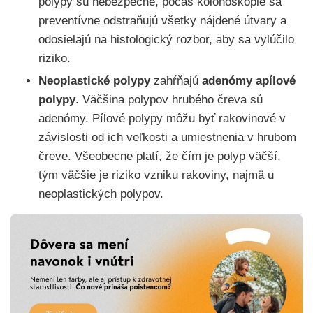
polypy sú nebezpečné, počas kolonoskopie sa
preventívne odstraňujú všetky nájdené útvary a
odosielajú na histologický rozbor, aby sa vylúčilo
riziko.
Neoplastické polypy
zahŕňajú
adenómy apílové
polypy
. Väčšina polypov hrubého čreva sú
adenómy. Pílové polypy môžu byť rakovinové v
závislosti od ich veľkosti a umiestnenia v hrubom
čreve. Všeobecne platí, že čím je polyp väčší,
tým väčšie je riziko vzniku rakoviny, najmä u
neoplastických polypov.