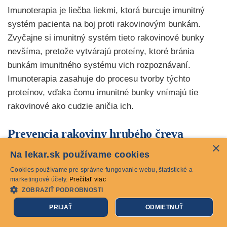
Imunoterapia je liečba liekmi, ktorá burcuje imunitný
systém pacienta na boj proti rakovinovým bunkám.
Zvyčajne si imunitný systém tieto rakovinové bunky
nevšíma, pretože vytvárajú proteíny, ktoré bránia
bunkám imunitného systému vich rozpoznávaní.
Imunoterapia zasahuje do procesu tvorby týchto
proteínov, vďaka čomu imunitné bunky vnímajú tie
rakovinové ako cudzie aničia ich.
Prevencia rakoviny hrubého čreva
×
Na lekar.sk používame cookies
Preventívny screening
Cookies používame pre správne fungovanie webu, štatistické a
Najlepším spôsobom, ako sa chrániť pred týmto
marketingové účely.
Prečítať viac
ZOBRAZIŤ PODROBNOSTI
ochorením, je pravidelné skríningové vyšetrenie. Môže
včas zachytiť rakovinu, keď je najlepšie liečiteľná, a
PRIJAŤ
ODMIETNUŤ
pomáha predchádzať chorobe tým, že nájde