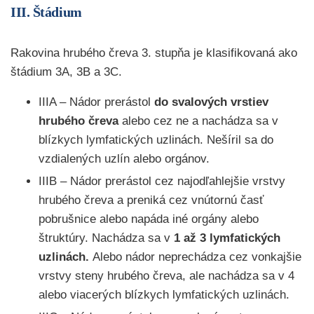
III. Štádium
Rakovina hrubého čreva 3. stupňa je klasifikovaná ako
štádium 3A, 3B a 3C.
IIIA – Nádor prerástol
do svalových vrstiev
hrubého čreva
alebo cez ne a nachádza sa v
blízkych lymfatických uzlinách. Nešíril sa do
vzdialených uzlín alebo orgánov.
IIIB – Nádor prerástol cez najodľahlejšie vrstvy
hrubého čreva a preniká cez vnútornú časť
pobrušnice alebo napáda iné orgány alebo
štruktúry. Nachádza sa v
1 až 3 lymfatických
uzlinách.
Alebo nádor neprechádza cez vonkajšie
vrstvy steny hrubého čreva, ale nachádza sa v 4
alebo viacerých blízkych lymfatických uzlinách.