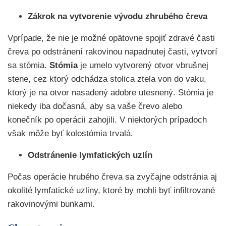
Zákrok na vytvorenie vývodu zhrubého čreva
Vprípade, že nie je možné opätovne spojiť zdravé časti
čreva po odstránení rakovinou napadnutej časti, vytvorí
sa stómia.
Stómia
je umelo vytvorený otvor vbrušnej
stene, cez ktorý odchádza stolica ztela von do vaku,
ktorý je na otvor nasadený adobre utesnený. Stómia je
niekedy iba dočasná, aby sa vaše črevo alebo
konečník po operácii zahojili. V niektorých prípadoch
však môže byť kolostómia trvalá.
Odstránenie lymfatických uzlín
Počas operácie hrubého čreva sa zvyčajne odstránia aj
okolité lymfatické uzliny, ktoré by mohli byť infiltrované
rakovinovými bunkami.