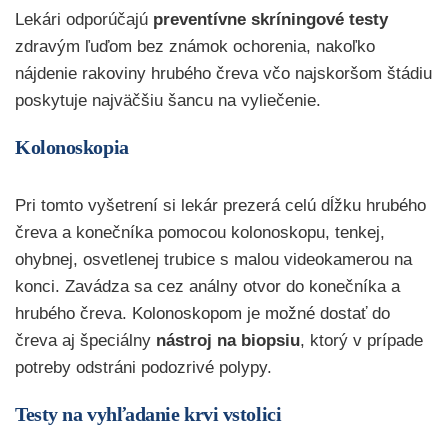
Lekári odporúčajú
preventívne skríningové testy
zdravým ľuďom bez známok ochorenia, nakoľko
nájdenie rakoviny hrubého čreva včo najskoršom štádiu
poskytuje najväčšiu šancu na vyliečenie.
Kolonoskopia
Pri tomto vyšetrení si lekár prezerá celú dĺžku hrubého
čreva a konečníka pomocou kolonoskopu, tenkej,
ohybnej, osvetlenej trubice s malou videokamerou na
konci. Zavádza sa cez análny otvor do konečníka a
hrubého čreva. Kolonoskopom je možné dostať do
čreva aj špeciálny
nástroj na biopsiu
, ktorý v prípade
potreby odstráni podozrivé polypy.
Testy na vyhľadanie krvi vstolici