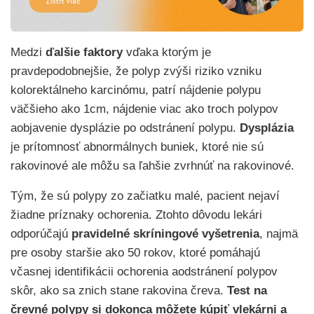
Medzi
ďalšie faktory
vďaka ktorým je
pravdepodobnejšie, že polyp zvýši riziko vzniku
kolorektálneho karcinómu, patrí nájdenie polypu
väčšieho ako 1cm, nájdenie viac ako troch polypov
aobjavenie dysplázie po odstránení polypu.
Dysplázia
je prítomnosť abnormálnych buniek, ktoré nie sú
rakovinové ale môžu sa ľahšie zvrhnúť na rakovinové.
Tým, že sú polypy zo začiatku malé, pacient nejaví
žiadne príznaky ochorenia. Ztohto dôvodu lekári
odporúčajú
pravidelné skríningové vyšetrenia
, najmä
pre osoby staršie ako 50 rokov, ktoré pomáhajú
včasnej identifikácii ochorenia aodstránení polypov
skôr, ako sa znich stane rakovina čreva.
Test na
črevné polypy si dokonca môžete kúpiť vlekárni a