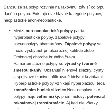
Šanca, že sa polyp rozvinie na rakovinu, závisí od typu
daného polypu. Existujú dve hlavné kategórie polypov,
neoplastické anon-neoplastické.
Medzi
non-neoplastické polypy
patria
hyperplastické polypy, zápalové polypy,
pseudopolypy ahamartómy.
Zápalové polypy
sa
môžu vyskytnúť pri ulceróznej kolitíde alebo
Crohnovej chorobe hrubého čreva.
Hamartomatózne polypy sú
výrastky tvorené
zmesou tkanív
. Obsahujú hlienové žliazky, cysty
a spojivové tkanivo infiltrované bielymi krvinkami.
Hyperplastické polypy vznikajú hyperpláziou, teda
zmnožením buniek sliznice
.Non- neoplastické
polypy majú
veľmi nízky
, priam nulový,
potenciál
rakovinovej transformácie.
Aj keď nie všetky