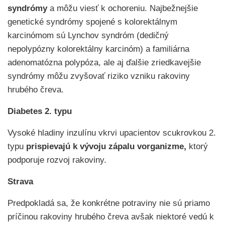
syndrómy
a môžu viesť k ochoreniu. Najbežnejšie
genetické syndrómy spojené s kolorektálnym
karcinómom sú Lynchov syndróm (dedičný
nepolypózny kolorektálny karcinóm) a familiárna
adenomatózna polypóza, ale aj ďalšie zriedkavejšie
syndrómy môžu zvyšovať riziko vzniku rakoviny
hrubého čreva.
Diabetes 2. typu
Vysoké hladiny inzulínu vkrvi upacientov scukrovkou 2.
typu
prispievajú k vývoju zápalu vorganizme,
ktorý
podporuje rozvoj rakoviny.
Strava
Predpokladá sa, že konkrétne potraviny nie sú priamo
príčinou rakoviny hrubého čreva avšak niektoré vedú k