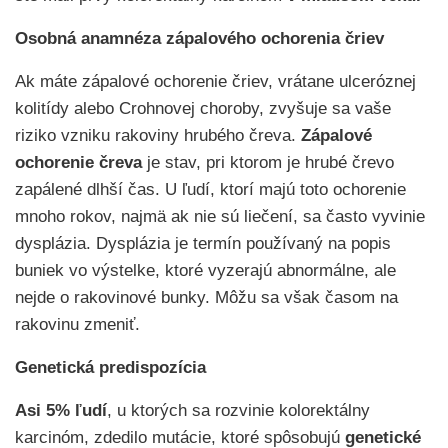
Osobná anamnéza zápalového ochorenia čriev
Ak máte zápalové ochorenie čriev, vrátane ulceróznej
kolitídy alebo Crohnovej choroby, zvyšuje sa vaše
riziko vzniku rakoviny hrubého čreva.
Zápalové
ochorenie čreva
je stav, pri ktorom je hrubé črevo
zapálené dlhší čas. U ľudí, ktorí majú toto ochorenie
mnoho rokov, najmä ak nie sú liečení, sa často vyvinie
dysplázia. Dysplázia je termín používaný na popis
buniek vo výstelke, ktoré vyzerajú abnormálne, ale
nejde o rakovinové bunky. Môžu sa však časom na
rakovinu zmeniť.
Genetická predispozícia
Asi 5% ľudí
, u ktorých sa rozvinie kolorektálny
karcinóm, zdedilo mutácie, ktoré spôsobujú
genetické