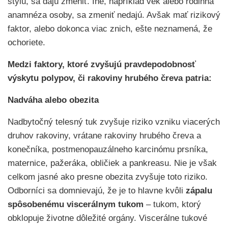
štýlu, sa dajú zmeniť. Iné, napríklad vek alebo rodinná
anamnéza osoby, sa zmeniť nedajú. Avšak mať rizikový
faktor, alebo dokonca viac znich, ešte neznamená, že
ochoriete.
Medzi faktory, ktoré zvyšujú pravdepodobnosť
výskytu polypov, či rakoviny hrubého čreva patria:
Nadváha alebo obezita
Nadbytočný telesný tuk zvyšuje riziko vzniku viacerých
druhov rakoviny, vrátane rakoviny hrubého čreva a
konečníka, postmenopauzálneho karcinómu prsníka,
maternice, pažeráka, obličiek a pankreasu. Nie je však
celkom jasné ako presne obezita zvyšuje toto riziko.
Odborníci sa domnievajú, že je to hlavne kvôli
zápalu
spôsobenému viscerálnym tukom
– tukom, ktorý
obklopuje životne dôležité orgány. Viscerálne tukové