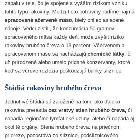
zápalu v tele, čo je spojené s vyšším rizikom vzniku
tohto typu rakoviny. Medzi tieto potraviny radíme najmä
spracované ačervené mäso
, biely chlieb asladené
nápoje. Vedci zistili, že konzumácia 50 gramov
spracovaného mäsa každý deň, môže zvýšiť riziko
rakoviny hrubého čreva o 18 percent. Včervenom a
spracovanom mäse sa nachádzajú
chemické látky
, či
už prirodzené alebo umelo pridané konzervanty, ktoré
keď sa včreve rozložia poškodzujú bunky sliznice.
Štádiá rakoviny hrubého čreva
Jednotlivé štádiá sú založené na tom, ako ďaleko
rakovina prerástla
cez vrstvy stien hrubého čreva,
či
napadla regionálne lymfatické uzliny, alebo či napáda aj
okolité orgány. Stena hrubého čreva, na priečnom
priereze, pozostáva zo sliznice, podsliznicového