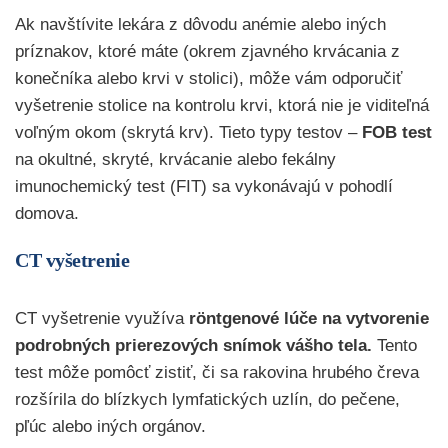
Ak navštívite lekára z dôvodu anémie alebo iných
príznakov, ktoré máte (okrem zjavného krvácania z
konečníka alebo krvi v stolici), môže vám odporučiť
vyšetrenie stolice na kontrolu krvi, ktorá nie je viditeľná
voľným okom (skrytá krv). Tieto typy testov –
FOB test
na okultné, skryté, krvácanie alebo fekálny
imunochemický test (FIT) sa vykonávajú v pohodlí
domova.
CT vyšetrenie
CT vyšetrenie využíva
röntgenové lúče na vytvorenie
podrobných prierezových snímok vášho tela.
Tento
test môže pomôcť zistiť, či sa rakovina hrubého čreva
rozšírila do blízkych lymfatických uzlín, do pečene,
pľúc alebo iných orgánov.