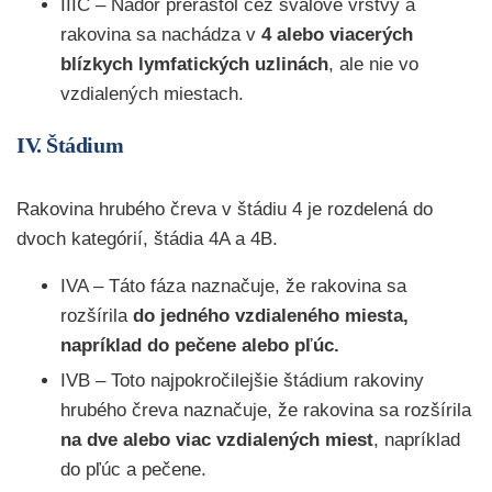
IIIC – Nádor prerástol cez svalové vrstvy a
rakovina sa nachádza v
4 alebo viacerých
blízkych lymfatických uzlinách
, ale nie vo
vzdialených miestach.
IV. Štádium
Rakovina hrubého čreva v štádiu 4 je rozdelená do
dvoch kategórií, štádia 4A a 4B.
IVA – Táto fáza naznačuje, že rakovina sa
rozšírila
do jedného vzdialeného miesta,
napríklad do pečene alebo pľúc.
IVB – Toto najpokročilejšie štádium rakoviny
hrubého čreva naznačuje, že rakovina sa rozšírila
na dve alebo viac vzdialených miest
, napríklad
do pľúc a pečene.