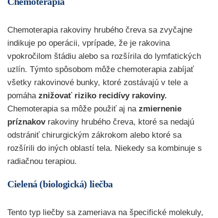
Chemoterapia
Chemoterapia rakoviny hrubého čreva sa zvyčajne
indikuje po operácii, vprípade, že je rakovina
vpokročilom štádiu alebo sa rozšírila do lymfatických
uzlín. Týmto spôsobom môže chemoterapia zabíjať
všetky rakovinové bunky, ktoré zostávajú v tele a
pomáha
znižovať riziko recidívy rakoviny.
Chemoterapia sa môže použiť aj na
zmiernenie
príznakov
rakoviny hrubého čreva, ktoré sa nedajú
odstrániť chirurgickým zákrokom alebo ktoré sa
rozšírili do iných oblastí tela. Niekedy sa kombinuje s
radiačnou terapiou.
Cielená (biologická) liečba
Tento typ liečby sa zameriava na špecifické molekuly,