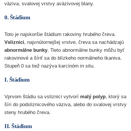
väziva, svalovej vrstvy aväzivovej blany.
0. Štádium
Toto je najskoršie štádium rakoviny hrubého čreva.
Vsliznici
, najvnútornejšej vrstve, čreva sa nachádzajú
abnormálne bunky
. Tieto abnormálne bunky môžu byť
rakovinové a šíriť sa do blízkeho normálneho tkaniva.
Stupeň 0 sa tiež nazýva karcinóm in situ.
I. Štádium
Vprvom štádiu sa vsliznici vytvorí
malý polyp
, ktorý sa
šíri do podsliznicového väziva, alebo do svalovej vrstvy
steny hrubého čreva.
II. Štádium