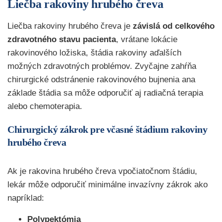
Liečba rakoviny hrubého čreva
Liečba rakoviny hrubého čreva je
závislá od celkového
zdravotného stavu pacienta
, vrátane lokácie
rakovinového ložiska, štádia rakoviny aďalších
možných zdravotných problémov. Zvyčajne zahŕňa
chirurgické odstránenie rakovinového bujnenia ana
základe štádia sa môže odporučiť aj radiačná terapia
alebo chemoterapia.
Chirurgický zákrok pre včasné štádium rakoviny
hrubého čreva
Ak je rakovina hrubého čreva vpočiatočnom štádiu,
lekár môže odporučiť minimálne invazívny zákrok ako
napríklad:
Polypektómia