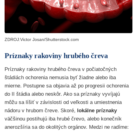
ZDROJ:Victor Josan/Shutterstock.com
Príznaky rakoviny hrubého čreva
Príznaky rakoviny hrubého čreva v počiatočných
štádiách ochorenia nemusia byť žiadne alebo iba
mierne. Postupne sa objavia až po progresii ochorenia
do II štádia alebo neskôr. Ako sa príznaky vyvíjajú
môžu sa líšiť v závislosti od veľkosti a umiestnenia
nádoru v hrubom čreve. Skoré,
lokálne príznaky
väčšinou postihujú iba hrubé črevo, alebo konečník
anerozšíria sa do okolitých orgánov. Medzi ne radíme: