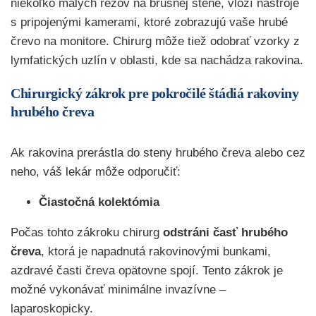
niekoľko malých rezov na brušnej stene, vloží nástroje
s pripojenými kamerami, ktoré zobrazujú vaše hrubé
črevo na monitore. Chirurg môže tiež odobrať vzorky z
lymfatických uzlín v oblasti, kde sa nachádza rakovina.
Chirurgický zákrok pre pokročilé štádiá rakoviny
hrubého čreva
Ak rakovina prerástla do steny hrubého čreva alebo cez
neho, váš lekár môže odporučiť:
Čiastočná kolektómia
Počas tohto zákroku chirurg
odstráni časť hrubého
čreva
, ktorá je napadnutá rakovinovými bunkami,
azdravé časti čreva opätovne spojí. Tento zákrok je
možné vykonávať minimálne invazívne –
laparoskopicky.