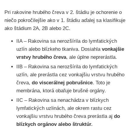
Pri rakovine hrubého čreva v 2. štádiu je ochorenie o
niečo pokročilejšie ako v 1. štádiu aďalej sa klasifikuje
ako štádium 2A, 2B alebo 2C.
IIA – Rakovina sa nerozšírila do lymfatických
uzlín alebo blízkeho tkaniva. Dosiahla
vonkajšie
vrstvy hrubého čreva
, ale úplne neprerástla.
IIB – Rakovina sa nerozšírila do lymfatických
uzlín, ale prerástla cez vonkajšiu vrstvu hrubého
čreva,
do viscerálnej pobrušnice
. Toto je
membrána, ktorá obaľuje brušné orgány.
IIC – Rakovina sa nenachádza v blízkych
lymfatických uzlinách, ale okrem rastu cez
vonkajšiu vrstvu hrubého čreva prerástla aj
do
blízkych orgánov alebo štruktúr.