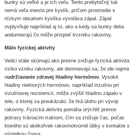
bunky sú veľké a je ich veľa. Tento prebytočný tuk
nemá veľa miesta pre kyslík, pričom prostredie s
nízkym obsahom kyslíka vyvoláva zápal. Zápal
ovplyvňuje napríklad aj to, ako a kedy sa bunky delia
aodumierajú čo môže prispieť kvzniku rakoviny.
Málo fyzickej aktivity
Vedci stále skúmajú ako presne znižuje fyzická aktivita
riziko vzniku rakoviny, ale domnievajú sa, že ide najmä
o
udržiavanie zdravej hladiny hormónov.
Vysoké
hladiny niektorých hormónov, napríklad inzulínu pri
inzulínovej rezistencii, môže zvýšiť hladinu zápalu v
tele, o ktorej sa preukázalo, že hrá úlohu pri vývoji
rakoviny. Fyzická aktivita pomáha urýchliť prenos
potravy tráviacim traktom, čím sa znižuje čas, počas
ktorého sú akékoľvek rakovinotvorné látky v kontakte s
výstelkou čreva.