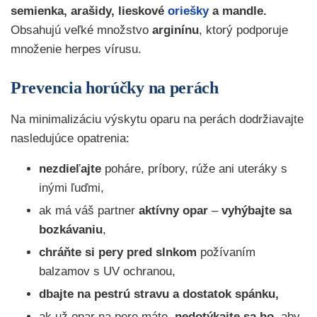
semienka, arašidy, lieskové
oriešky
a mandle.
Obsahujú veľké množstvo
arginínu
, ktorý podporuje
množenie herpes vírusu.
Prevencia horúčky na perách
Na minimalizáciu výskytu oparu na perách dodržiavajte
nasledujúce opatrenia:
nezdieľajte
poháre, príbory, rúže ani uteráky s
inými ľuďmi,
ak má váš partner
aktívny opar
–
vyhýbajte sa
bozkávaniu
,
chráňte si pery pred slnkom
požívaním
balzamov s UV ochranou,
dbajte na pestrú stravu a dostatok spánku,
ak už opar na pere máte,
nedotýkajte sa ho
, aby