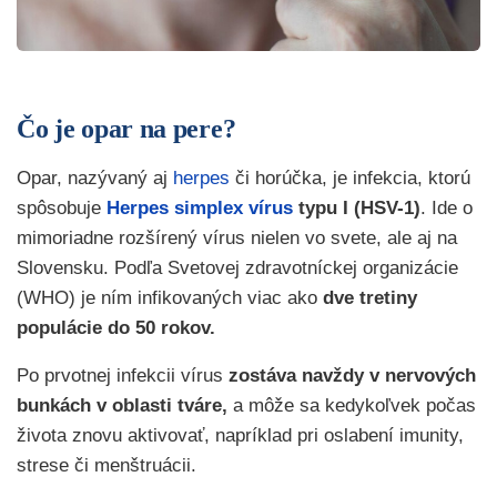
Čo je opar na pere?
Opar, nazývaný aj
herpes
či horúčka, je infekcia, ktorú
spôsobuje
Herpes simplex vírus
typu I (HSV-1)
. Ide o
mimoriadne rozšírený vírus nielen vo svete, ale aj na
Slovensku. Podľa Svetovej zdravotníckej organizácie
(WHO) je ním infikovaných viac ako
dve tretiny
populácie do 50 rokov.
Po prvotnej infekcii vírus
zostáva navždy v nervových
bunkách v oblasti tváre,
a môže sa kedykoľvek počas
života znovu aktivovať, napríklad pri oslabení imunity,
strese či menštruácii.