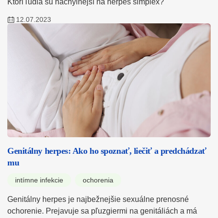
Ktorí ľudia sú náchylnejší na herpes simplex?
12.07.2023
Genitálny herpes: Ako ho spoznať, liečiť a predchádzať
mu
intímne infekcie
ochorenia
Genitálny herpes je najbežnejšie sexuálne prenosné
ochorenie. Prejavuje sa pľuzgiermi na genitáliách a má