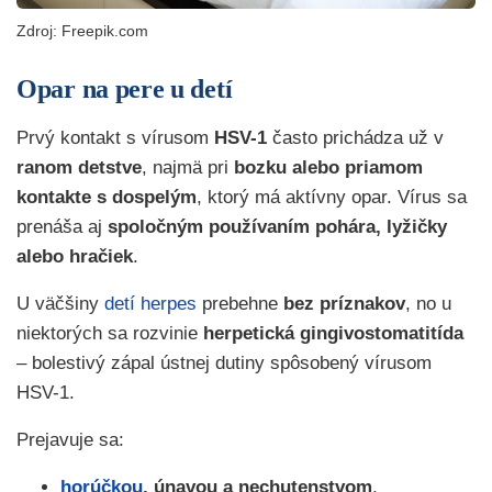
Zdroj: Freepik.com
Opar na pere u detí
Prvý kontakt s vírusom
HSV-1
často prichádza už v
ranom detstve
, najmä pri
bozku alebo priamom
kontakte s dospelým
, ktorý má aktívny opar. Vírus sa
prenáša aj
spoločným používaním pohára, lyžičky
alebo hračiek
.
U väčšiny
detí herpes
prebehne
bez príznakov
, no u
niektorých sa rozvinie
herpetická gingivostomatitída
– bolestivý zápal ústnej dutiny spôsobený vírusom
HSV-1.
Prejavuje sa:
horúčkou
, únavou a nechutenstvom
,