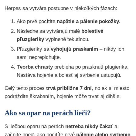
Herpes sa vytvára postupne v niekoľkých fázach:
Ako prvé pocítite
napätie a pálenie pokožky.
Následne sa vytvárajú malé
bolestivé
pľuzgieriky
vyplnené tekutinou.
Pľuzgieriky sa
vyhojujú praskaním
– nikdy ich
sami neprepichujte.
Tvorba chrasty
prebieha po prasknutí pľugierika.
Nastáva hojenie a bolesť aj svrbenie ustupujú.
Celý tento proces
trvá približne 7 dní
, no ak si miesto
podráždite škrabaním, hojenie môže trvať aj dlhšie.
Ako sa opar na perách lieči?
S liečbou oparu na perách
netreba nikdy čakať
a
začnite hneď, ako pocitíte prvé
pálenie alebo svrbenie