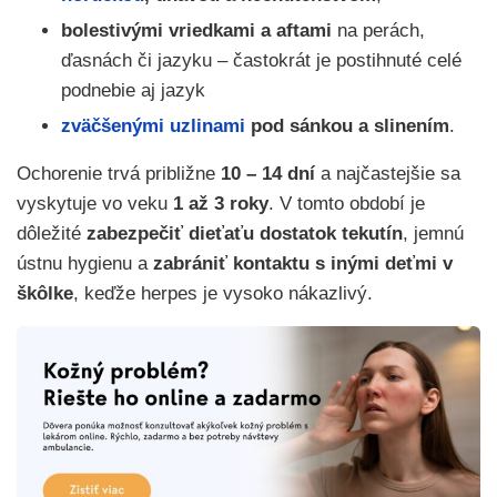
bolestivými vriedkami a aftami
na perách,
ďasnách či jazyku – častokrát je postihnuté celé
podnebie aj jazyk
zväčšenými uzlinami
pod sánkou a slinením
.
Ochorenie trvá približne
10 – 14 dní
a najčastejšie sa
vyskytuje vo veku
1 až 3 roky
. V tomto období je
dôležité
zabezpečiť dieťaťu dostatok tekutín
, jemnú
ústnu hygienu a
zabrániť kontaktu s inými deťmi v
škôlke
, keďže herpes je vysoko nákazlivý.