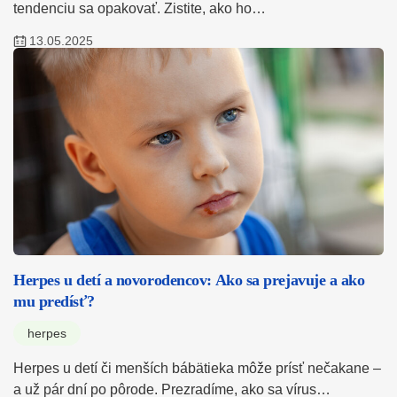
tendenciu sa opakovať. Zistite, ako ho…
13.05.2025
Herpes u detí a novorodencov: Ako sa prejavuje a ako
mu predísť?
herpes
Herpes u detí či menších bábätieka môže prísť nečakane –
a už pár dní po pôrode. Prezradíme, ako sa vírus…