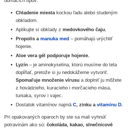
domacich tipov:
Chladenie miesta
kockou ľadu alebo studeným
obkladom.
Aplikujte si obklady z
medovkového čaju.
Propolis a
manuka med
– pomáhajú urýchliť
hojenie.
Aloe vera gél podporuje hojenie.
Lyzín
– je aminokyselina, ktorú musíme do tela
dopĺňať, pretože si ju nedokážeme vytvoriť.
Spomaľuje množenie vírusu
a doplniť ju môžete
z hovädzieho, kuracieho i morčacieho mäsa,
tuniaka, syrov i vajec.
Dostatok vitamínov najmä
C
, zinku a
vitamínu D.
Pri opakovaných oparoch by ste sa mali vyhnúť
potravinám ako sú:
čokoláda, kakao, slnečnicové