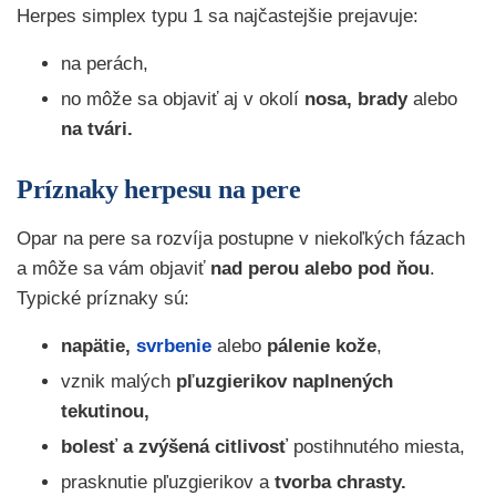
Herpes simplex typu 1 sa najčastejšie prejavuje:
na perách,
no môže sa objaviť aj v okolí
nosa, brady
alebo
na tvári.
Príznaky herpesu na pere
Opar na pere sa rozvíja postupne v niekoľkých fázach
a môže sa vám objaviť
nad perou alebo pod ňou
.
Typické príznaky sú:
napätie,
svrbenie
alebo
pálenie kože
,
vznik malých
pľuzgierikov naplnených
tekutinou,
bolesť a zvýšená citlivosť
postihnutého miesta,
prasknutie pľuzgierikov a
tvorba chrasty.