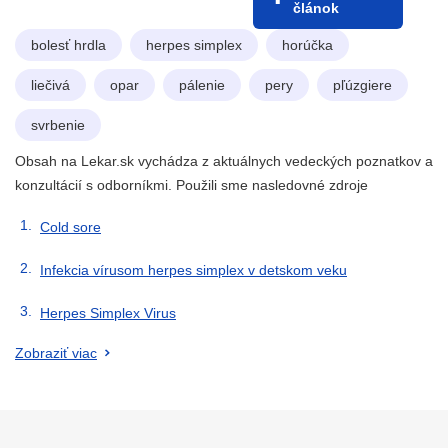
článok
bolesť hrdla
herpes simplex
horúčka
liečivá
opar
pálenie
pery
pľúzgiere
svrbenie
Obsah na Lekar.sk vychádza z aktuálnych vedeckých poznatkov a
konzultácií s odborníkmi. Použili sme nasledovné zdroje
Cold sore
Infekcia vírusom herpes simplex v detskom veku
Herpes Simplex Virus
Zobraziť viac