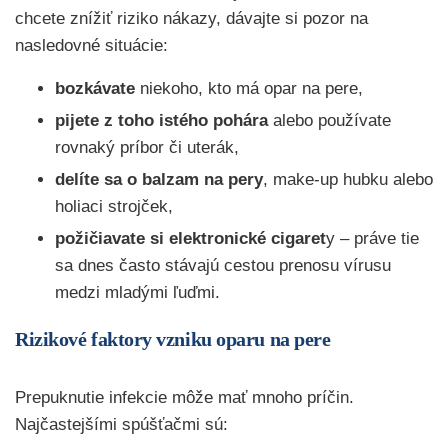
chcete znížiť riziko nákazy, dávajte si pozor na
nasledovné situácie:
bozkávate
niekoho, kto má opar na pere,
pijete
z toho istého pohára
alebo používate
rovnaký príbor či uterák,
delíte sa o balzam na pery
, make-up hubku alebo
holiaci strojček,
požičiavate si elektronické cigaret
y – práve tie
sa dnes často stávajú cestou prenosu vírusu
medzi mladými ľuďmi.
Rizikové faktory vzniku oparu na pere
Prepuknutie infekcie môže mať mnoho príčin.
Najčastejšími spúšťačmi sú: