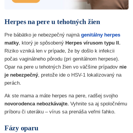
Herpes na pere u tehotných žien
Pre bábätko je nebezpečný najmä
genitálny herpes
matky
, ktorý je spôsobený
Herpes vírusom typu II.
Riziko vzniká len v prípade, že by došlo k infekcii
počas vaginálneho pôrodu (pri genitálnom herpese).
Opar na pere u tehotných žien vo väčšine prípadov
nie
je nebezpečný
, pretože ide o HSV-1 lokalizovaný na
perách.
Ak ste mama a máte herpes na pere, radšej svojho
novorodenca nebozkávajte.
Vyhnite sa aj spoločnému
príboru či uteráku – vírus sa prenáša veľmi ľahko.
Fázy oparu