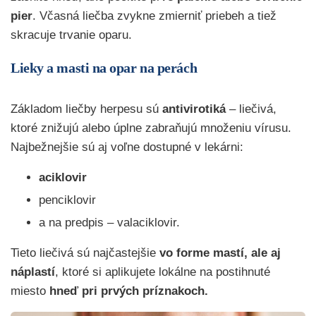
pier
. Včasná liečba zvykne zmierniť priebeh a tiež
skracuje trvanie oparu.
Lieky a masti na opar na perách
Základom liečby herpesu sú
antivirotiká
– liečivá,
ktoré znižujú alebo úplne zabraňujú množeniu vírusu.
Najbežnejšie sú aj voľne dostupné v lekárni:
aciklovir
penciklovir
a na predpis – valaciklovir.
Tieto liečivá sú najčastejšie
vo forme mastí, ale aj
náplastí
, ktoré si aplikujete lokálne na postihnuté
miesto
hneď pri prvých príznakoch.