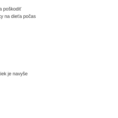
a poškodiť
ky na dieťa počas
iek je navyše