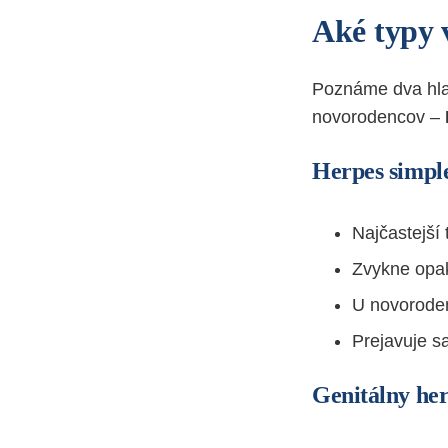
Aké typy v
Poznáme dva hl
novorodencov –
Herpes simple
Najčastejší 
Zvykne opak
U novoroden
Prejavuje 
Genitálny her