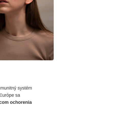
 imunitný systém
V Európe sa
odcom ochorenia