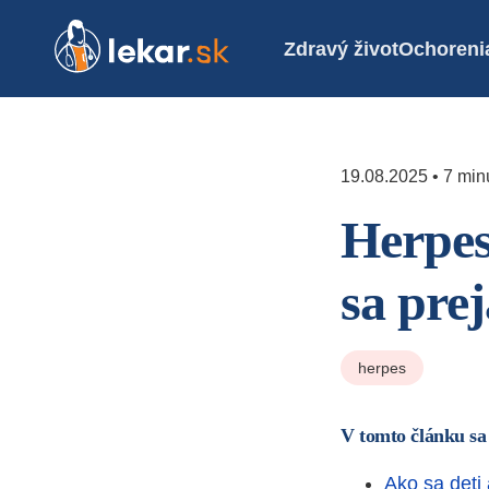
Zdravý život
Ochoreni
19.08.2025 • 7 minú
Herpes
sa pre
herpes
V tomto článku sa
Ako sa det