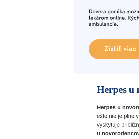
Herpes u 
Herpes u novo
ešte nie je plne 
vyskytuje približ
u novorodencov