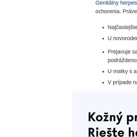
Genitálny herpes
ochorenia. Práve 
Najčastejši
U novorode
Prejavuje s
podráždeno
U matky s a
V prípade ná