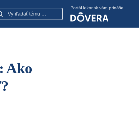
Portál lekar.sk vám prináša
: Ako
ť?