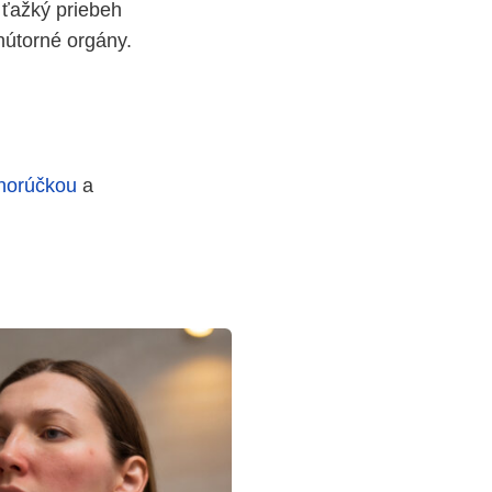
ťažký priebeh
nútorné orgány.
horúčkou
a