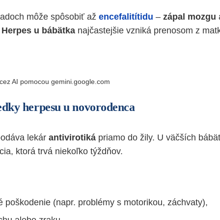
ípadoch môže spôsobiť až
encefalitítidu
–
zápal mozgu
.
Herpes u bábätka
najčastejšie vzniká prenosom z mat
 cez AI pomocou gemini.google.com
ledky herpesu u novorodenca
odáva lekár
antivirotiká
priamo do žily. U väčších bábät
cia, ktorá trvá niekoľko týždňov.
é poškodenie (napr. problémy s motorikou, záchvaty),
chu alebo zraku,