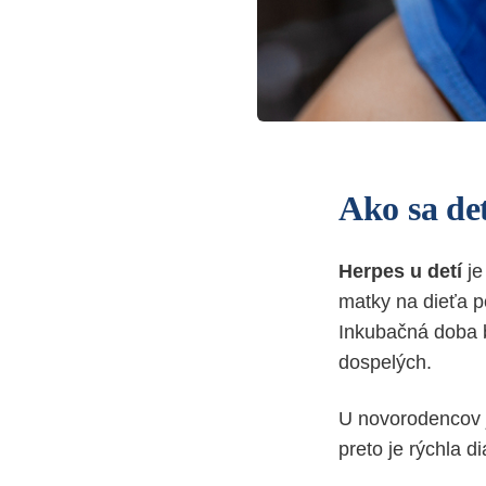
Ako sa de
Herpes u detí
je
matky na dieťa 
Inkubačná doba
dospelých.
U novorodencov
preto je rýchla d