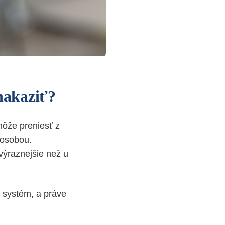
 nakaziť?
ôže preniesť z
 osobou.
 výraznejšie než u
 systém, a práve