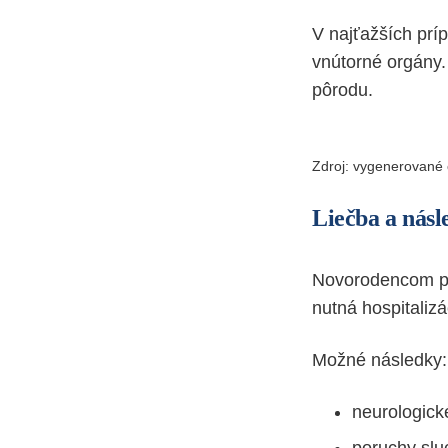
V najťažších pr
vnútorné orgány
pôrodu.
Zdroj: vygenerované
Liečba a nás
Novorodencom p
nutná hospitalizá
Možné následky:
neurologick
poruchy slu