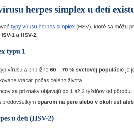
írusu herpes simplex u detí exist
avné
typy vírusu herpes simplex
(HSV), ktoré sa môžu pre
HSV-1 a HSV-2.
x typu 1
typ vírusu a približne
60 – 70 % svetovej populácie
je j
ovane vracať počas celého života.
cov sa príznaky objavujú do 1 až 2 týždňov od pôrodu.
sa predovšetkým
oparom na pere alebo v okolí úst aleb
pes u detí (HSV-2)