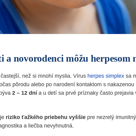
ti a novorodenci môžu herpesom
 častejší, než si mnohí myslia. Vírus
herpes simplex
sa m
počas pôrodu alebo po narodení kontaktom s nakazenou
 býva
2 – 12 dní
a u detí sa prvé príznaky často prejavia
 je
riziko ťažkého priebehu vyššie
pre nezrelý imunitný
iagnostika a liečba nevyhnutná.