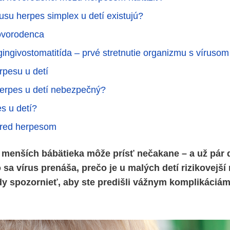
usu herpes simplex u detí existujú?
ovorodenca
gingivostomatitída – prvé stretnutie organizmu s vírusom
rpesu u detí
erpes u detí nebezpečný?
s u detí?
pred herpesom
i menších bábätieka môže prísť nečakane – a už pár 
sa vírus prenáša, prečo je u malých detí rizikovejší
y spozornieť, aby ste predišli vážnym komplikáciám