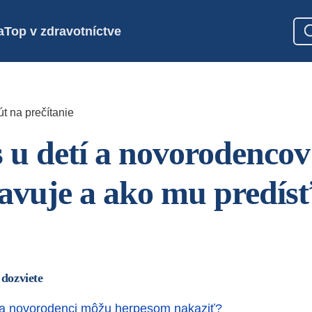
a
Top v zdravotníctve
t na prečítanie
 u detí a novorodencov
javuje a ako mu predís
 dozviete
i a novorodenci môžu herpesom nakaziť?