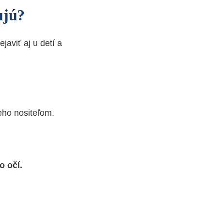
ujú?
javiť aj u detí a
eho nositeľom.
o očí.