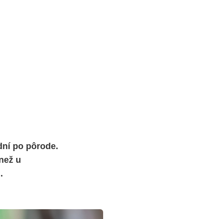
dní po pôrode.
 než u
.