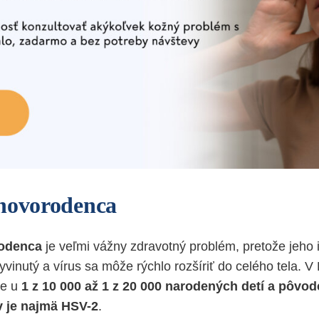
novorodenca
rodenca
je veľmi vážny zdravotný problém, pretože jeho
vyvinutý a vírus sa môže rýchlo rozšíriť do celého tela. 
ne u
1 z 10 000 až 1 z 20 000 narodených detí a pôv
 je najmä HSV-2
.