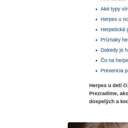
Aké typy vír
Herpes u n
Herpetická 
Príznaky he
Dokedy je h
Čo na herpe
Prevencia 
Herpes u detí č
Prezradíme, ako 
dospelých a ked