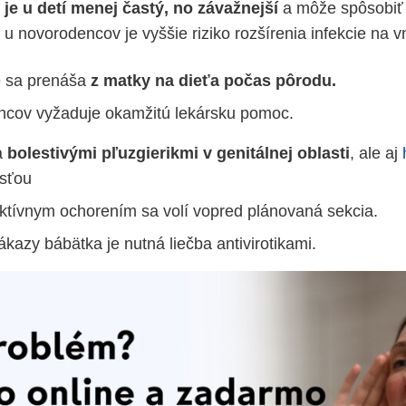
je u detí menej častý, no závažnejší
a
môže spôsobiť 
u novorodencov je vyššie riziko rozšírenia infekcie na v
e sa prenáša
z matky na dieťa počas pôrodu.
ncov vyžaduje okamžitú lekársku pomoc.
a
bolestivými pľuzgierikmi v genitálnej oblasti
, ale aj
sťou
ktívnym ochorením sa volí vopred plánovaná sekcia.
kazy bábätka je nutná liečba antivirotikami.