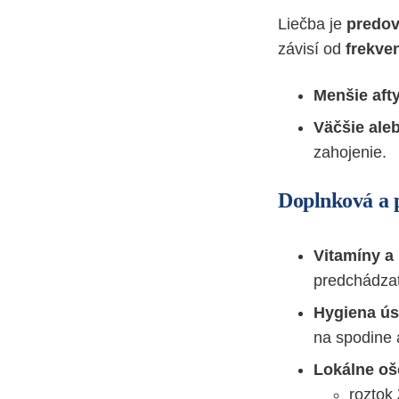
Liečba je
predov
závisí od
frekven
Menšie aft
Väčšie ale
zahojenie.
Doplnková a 
Vitamíny a
predchádzať
Hygiena ús
na spodine a
Lokálne oše
roztok