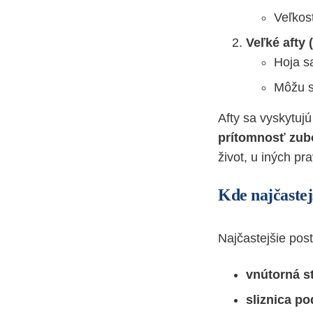
Veľkos
Veľké afty 
Hoja sa
Môžu s
Afty sa vyskytuj
prítomnosť zub
život, u iných pr
Kde najčastej
Najčastejšie post
vnútorná st
sliznica p