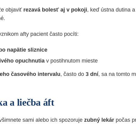
že objaviť
rezavá bolesť aj v pokoji
, keď ústna dutina a 
é.
nikom afty pacient často pocíti:
bo napätie sliznice
livého opuchnutia
v postihnutom mieste
keho časového intervalu
, často do
3 dní
, sa na tomto m
a a liečba áft
všimnete sami alebo ich spozoruje
zubný lekár
počas pr