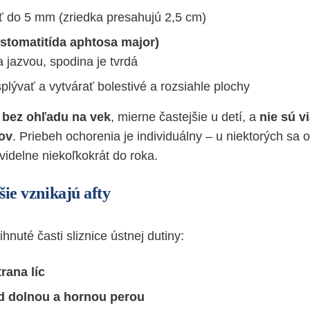
ť do 5 mm (zriedka presahujú 2,5 cm)
(stomatitída aphtosa major)
 jazvou, spodina je tvrdá
plývať a vytvárať bolestivé a rozsiahle plochy
ú
bez ohľadu na vek
, mierne častejšie u detí, a
nie sú v
ov
. Priebeh ochorenia je individuálny – u niektorých sa o
avidelne niekoľkokrát do roka.
šie vznikajú afty
ihnuté časti sliznice ústnej dutiny:
rana líc
od dolnou a hornou perou