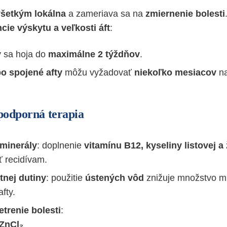
šetkým lokálna
a zameriava sa na
zmiernenie bolesti
cie výskytu a veľkosti áft
:
y
sa hoja do
maximálne 2 týždňov
.
bo spojené afty
môžu vyžadovať
niekoľko mesiacov
na
podporná terapia
 minerály
: doplnenie
vitamínu B12, kyseliny listovej a
 recidívam.
tnej dutiny
: použitie
ústených vôd
znižuje množstvo m
fty.
trenie bolesti
:
ZnCl₂