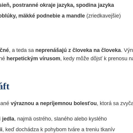
ieň, postranné okraje jazyka, spodina jazyka
blúky, mäkké podnebie a mandle
(zriedkavejšie)
kčné
, a teda sa
neprenášajú z človeka na človeka
. Vý
ené
herpetickým vírusom
, kedy môže dôjsť k prenosu n
áft
zané
výraznou a nepríjemnou bolesťou
, ktorá sa zvyč
 jedla
, najmä ostrého, slaného alebo kyslého
i
, keď dochádza k pohybom tváre a treniu tkanív