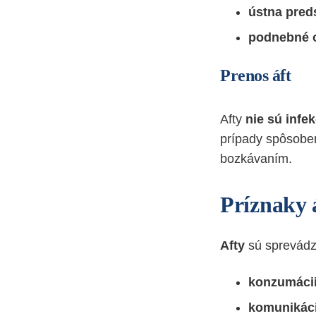
ústna preds
podnebné o
Prenos áft
Afty
nie sú infe
prípady spôsob
bozkávaním.
Príznaky 
Afty
sú sprevád
konzumácii
komunikáci