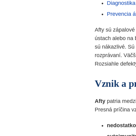
Diagnostika 
Prevencia á
Afty sú zápalové
ústach alebo na 
sú nákazlivé. Sú
rozprávaní. Väčš
Rozsiahle defekt
Vznik a pr
Afty
patria medzi
Presná príčina vz
nedostatkom