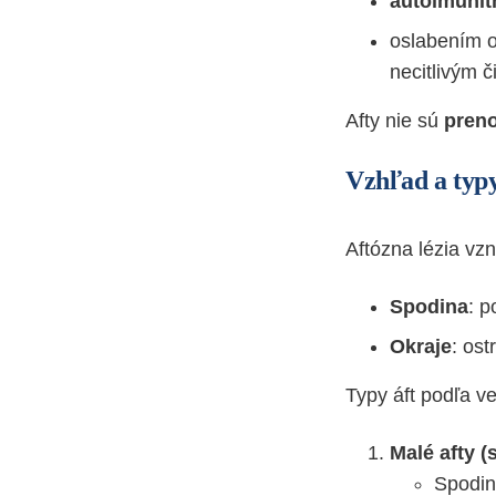
autoimunit
oslabením o
necitlivým 
Afty nie sú
pren
Vzhľad a typy
Aftózna lézia vz
Spodina
: p
Okraje
: os
Typy áft podľa v
Malé afty (
Spodin