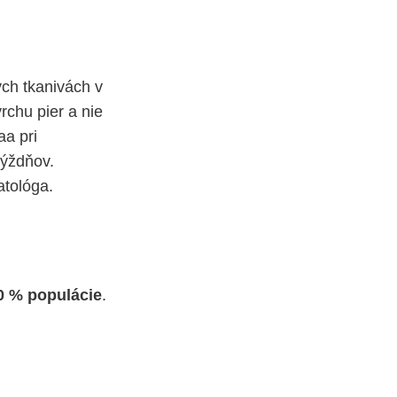
ých tkanivách v
rchu pier a nie
aa pri
týždňov.
atológa.
0 % populácie
.