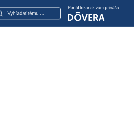
Portál lekar.sk vám prináša