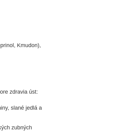
prinol, Kmudon),
re zdravia úst:
niny, slané jedlá a
kkých zubných