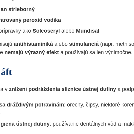
an strieborný
trovaný peroxid vodíka
 prípravky ako
Solcoseryl
alebo
Mundisal
pisujú
antihistaminiká
alebo
stimulanciá
(napr. methiso
ie
nemajú výrazný efekt
a používajú sa len výnimočne.
áft
va v
znížení podráždenia sliznice ústnej dutiny
a podpo
sa dráždivým potravinám
: orechy, čipsy, niektoré kore
e
giena ústnej dutiny
: používanie dentálnych vôd a mä