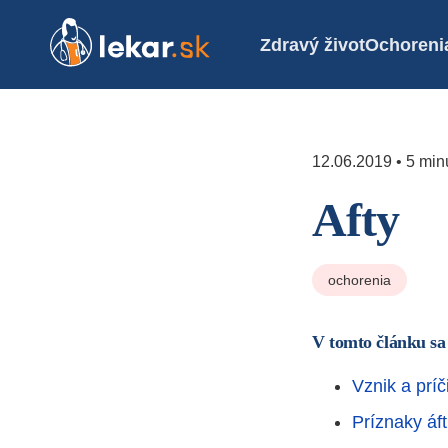
Zdravý život
Ochoreni
12.06.2019 • 5 minú
Afty
ochorenia
V tomto článku sa
Vznik a príč
Príznaky áft