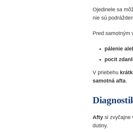
Ojedinele sa mô
nie sú podrážden
Pred samotným vz
pálenie ale
pocit zdan
V priebehu
krát
samotná afta
.
Diagnostik
Afty
si zvyčajne 
dutiny.