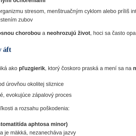
nými ochoreniami
rganizmu stresom, menštruačným cyklom alebo príliš i
čistením zubov
osnou chorobou
a
neohrozujú život
, hoci sa často op
 áft
niká ako
pľuzgierik
, ktorý čoskoro praská a mení sa na
m
od úrovňou okolitej sliznice
tré, evokujúce zápalový proces
eľkosti a rozsahu poškodenia:
stomatitída aphtosa minor)
a je mäkká, nezanecháva jazvy