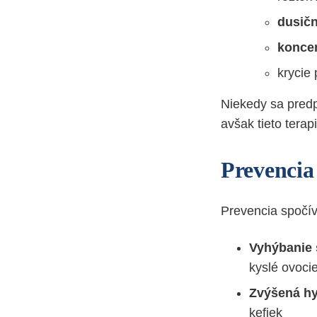
dusičn
koncen
krycie
Niekedy sa pred
avšak tieto terap
Prevencia 
Prevencia spočí
Vyhýbanie 
kyslé ovoci
Zvýšená hy
kefiek