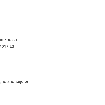
nimkou sú
apríklad
ajne zhoršuje pri: