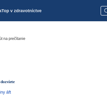
a
Top v zdravotníctve
t na prečítanie
 dozviete
iny áft