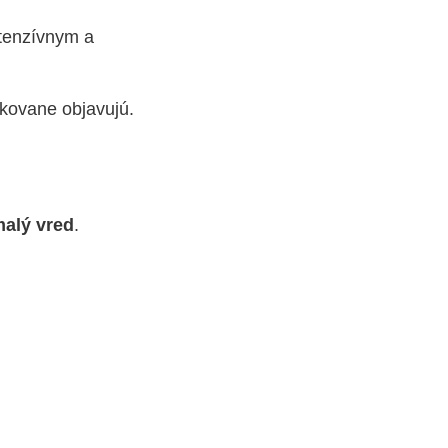
ntenzívnym a
akovane objavujú.
alý vred
.