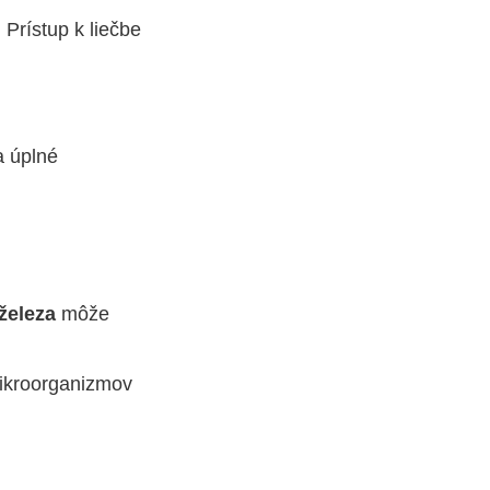
. Prístup k liečbe
 úplné
 železa
môže
ikroorganizmov