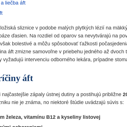
a liečba áft
ft
 ložiská sliznice v podobe malých plytkých lézií na mäkk
báze ďasien. Na rozdiel od oparov sa nevytvárajú na pov
 však bolestivé a môžu spôsobovať ťažkosti počasjedeni
ina áft zmizne samovoľne v priebehu jedného až dvoch 
y vyžadujú intervenciu odborného lekára, prípadne stom
íčiny áft
 najčastejšie zápaly ústnej dutiny a postihujú približne
2
niku nie je známa, no niektoré štúdie uvádzajú súvis s:
 železa, vitamínu B12 a kyseliny listovej