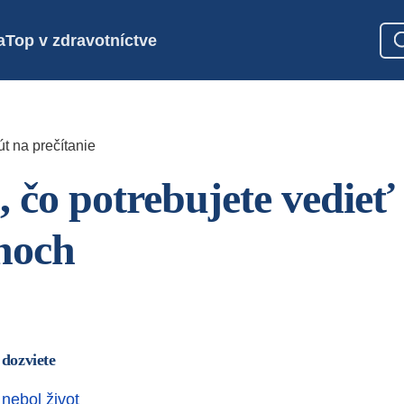
a
Top v zdravotníctve
t na prečítanie
, čo potrebujete vedieť
noch
 dozviete
nebol život