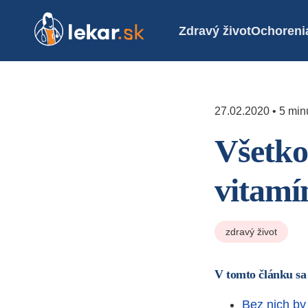
Zdravý život
Ochoreni
27.02.2020 • 5 minú
Všetko
vitamí
zdravý život
V tomto článku sa
Bez nich by 