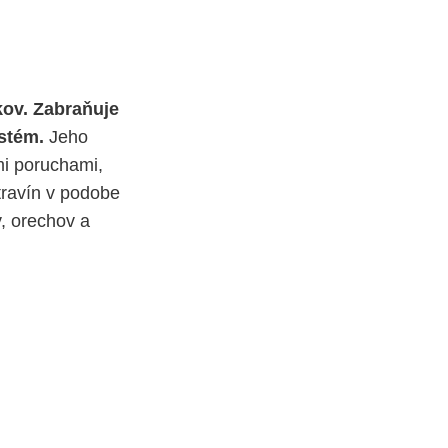
kov. Zabraňuje
stém.
Jeho
mi poruchami,
travín v podobe
, orechov a