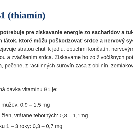
1 (thiamín)
otrebuje pre získavanie energie zo sacharidov a tu
h látok, ktoré môžu poškodzovať srdce a nervový sy
ejavuje stratou chuti k jedlu, opuchmi končatín, nervový
ou a zväčšením srdca. Získavame ho zo živočíšnych po
 pečene, z rastlinných surovín zasa z obilnín, zemiakov
á dávka vitamínu B1 je:
 mužov: 0,9 – 1,5 mg
 žien, vrátane tehotných: 0,8 – 1,1mg
ku 1 – 3 roky: 0,3 – 0,7 mg