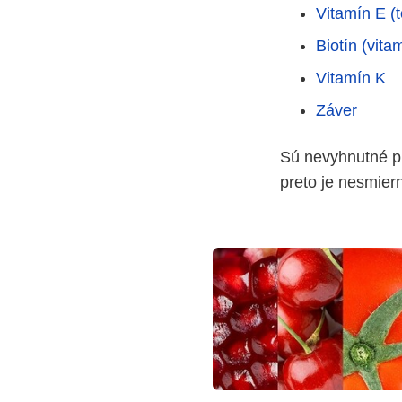
Vitamín E (t
Biotín (vita
Vitamín K
Záver
Sú nevyhnutné pr
preto je nesmiern