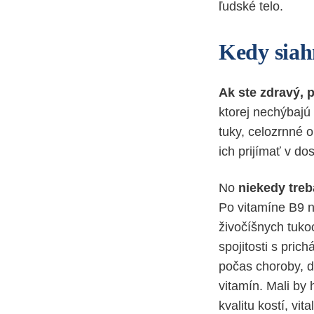
ľudské telo.
Kedy siah
Ak ste zdravý, 
ktorej nechýbajú 
tuky, celozrnné o
ich prijímať v d
No
niekedy tre
Po vitamíne B9 n
živočíšnych tuko
spojitosti s pri
počas choroby, d
vitamín. Mali by 
kvalitu kostí, vit