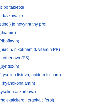
ť po tabletke
redávkovanie
etinol) je nevyhnutný pre:
(thiamín)
riboflavín)
niacín, nikotínamid, vitamín PP)
ntothénová (B5)
(pyridoxín)
kyselina listová, acidum folicum)
2 (kyanokobalamín)
kyselina askorbová)
holekalciferol, ergokalciferol)