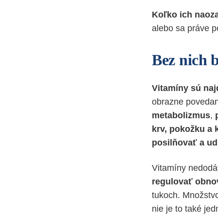
Koľko ich naoz
alebo sa práve po
Bez nich b
Vitamíny sú naj
obrazne povedané
metabolizmus
,
krv, pokožku a 
posilňovať a ud
Vitamíny nedodáv
regulovať obnov
tukoch. Množstvo
nie je to také j