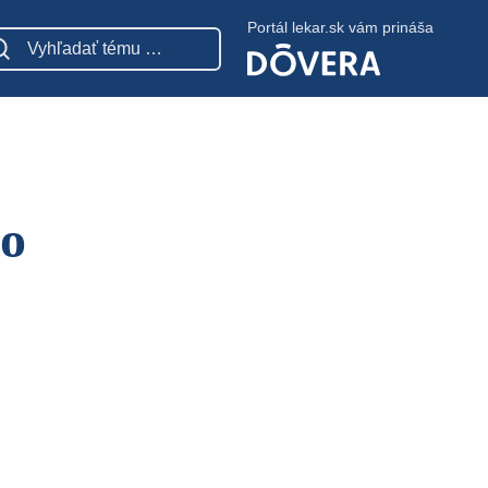
Portál lekar.sk vám prináša
 o