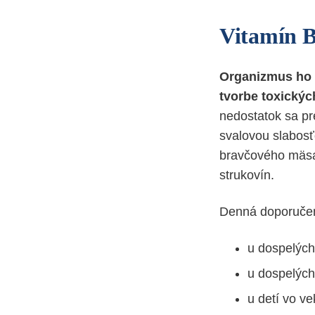
Vitamín B
Organizmus ho p
tvorbe toxickýc
nedostatok sa pr
svalovou slabosť
bravčového mäsa,
strukovín.
Denná doporučen
u dospelých
u dospelých
u detí vo ve