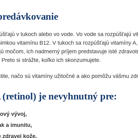
predávkovanie
úšťajú v tukoch alebo vo vode. Vo vode sa rozpúšťajú v
nimkou vitamínu B12. V tukoch sa rozpúšťajú vitamíny A
jú močom, ich nadmerný príjem predstavuje isté zdravotné
Preto si strážte, koľko ich skonzumujete.
istite, načo sú vitamíny užitočné a ako pomôžu vášmu zdr
(retinol) je nevyhnutný pre:
ový vývoj,
k a imunitu,
 zdravej kože,