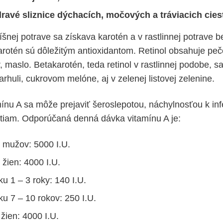
ravé sliznice dýchacích, močových a tráviacich cies
číšnej potrave sa získava karotén a v rastlinnej potrave b
arotén sú dôležitým antioxidantom. Retinol obsahuje peče
r, maslo. Betakarotén, teda retinol v rastlinnej podobe, 
arhuli, cukrovom melóne, aj v zelenej listovej zelenine.
ínu A sa môže prejaviť šeroslepotou, náchylnosťou k in
tiam. Odporúčaná denná dávka vitamínu A je:
 mužov: 5000 I.U.
 žien: 4000 I.U.
ku 1 – 3 roky: 140 I.U.
ku 7 – 10 rokov: 250 I.U.
žien: 4000 I.U.