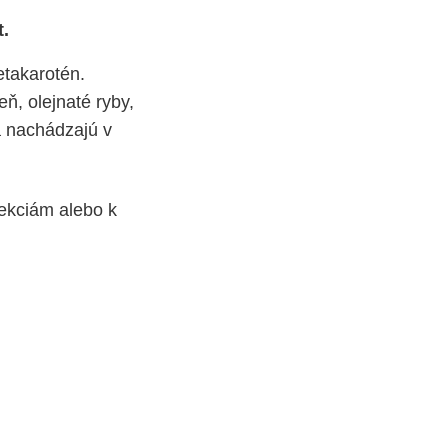
t.
etakarotén.
ň, olejnaté ryby,
sa nachádzajú v
fekciám alebo k