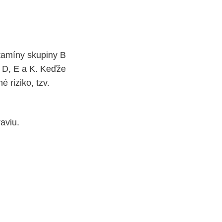
itamíny skupiny B
, D, E a K. Keďže
 riziko, tzv.
aviu.