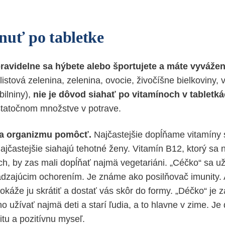
nuť po tabletke
pravidelne sa hýbete alebo športujete a máte vyváže
listová zelenina, zelenina, ovocie, živočíšne bielkoviny, v
bilniny),
nie je dôvod siahať po vitamínoch v tabletk
ostatočnom množstve v potrave.
ba organizmu pomôcť.
Najčastejšie dopĺňame vitamíny 
ajčastejšie siahajú tehotné ženy. Vitamín B12, ktorý sa 
ch, by zas mali dopĺňať najmä vegetariáni. „Céčko“ sa už
chádzajúcim ochorením. Je známe ako posilňovač imunity.
okáže ju skrátiť a dostať vás skôr do formy. „Déčko“ je 
ho užívať najmä deti a starí ľudia, a to hlavne v zime. Je 
alitu a pozitívnu myseľ.