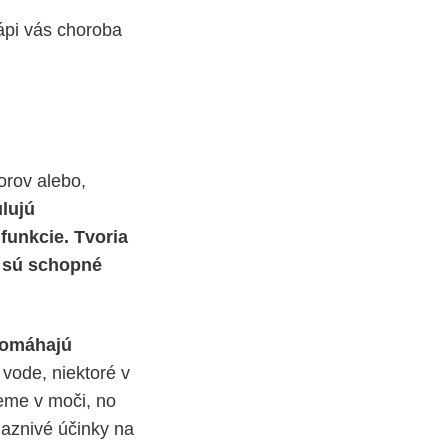
rápi vás choroba
orov alebo,
lujú
funkcie.
Tvoria
, sú schopné
omáhajú
 vode, niektoré v
eme v moči, no
iaznivé účinky na