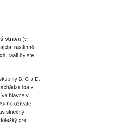
nú stravu
(v
ajcia, rastlinné
ách
. Mali by ste
skupiny B, C a D.
nachádza iba v
íva hlavne v
 Ak ho užívate
zas slnečný
dôležitý pre