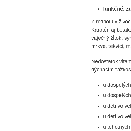
funkčné, zd
Z retinolu v živo
Karotén aj betak
vaječný žĺtok, sy
mrkve, tekvici, m
Nedostatok vitam
dýchacím ťažkos
u dospelých
u dospelých
u detí vo ve
u detí vo ve
u tehotných 