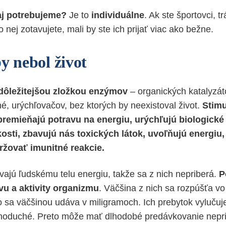
aj potrebujeme?
Je to
individuálne
. Ak ste športovci, t
 nej zotavujete, mali by ste ich prijať viac ako bežne.
y nebol život
dôležitejšou zložkou enzýmov
– organických katalyzát
, urýchľovačov, bez ktorých by neexistoval život.
Stimu
premieňajú potravu na energiu, urýchľujú biologické 
kosti, zbavujú nás toxických látok, uvoľňujú energiu
ržovať imunitné reakcie.
ajú ľudskému telu energiu, takže sa z nich nepriberá.
P
u a aktivity organizmu
. Väčšina z nich sa rozpúšťa vo
 sa väčšinou udáva v miligramoch. Ich prebytok vylučuj
ednoduché. Preto môže mať dlhodobé predávkovanie nepr