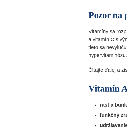
Pozor na 
Vitamíny sa rozp
a vitamín C s vý
tieto sa nevyluču
hypervitaminózu. 
Čítajte ďalej a z
Vitamín A 
rast a bunk
funkčný zra
udržiavanie