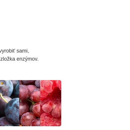
yrobiť sami,
ia zložka enzýmov.