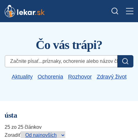
Čo vás trápi?
Hľadať:
Aktuality
Ochorenia
Rozhovor
Zdravý život
ústa
25 zo 25 článkov
Zoradiť