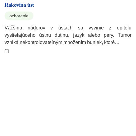
Rakovina úst
ochorenia
Väčšina nádorov v ústach sa vyvinie z epitelu
vystielajúceho ústnu dutinu, jazyk alebo pery. Tumor
vzniká nekontrolovateľným množením buniek, ktoré…