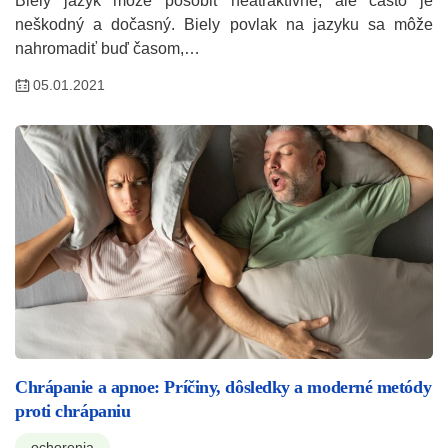
Biely jazyk môže pôsobiť neatraktívne, ale často je
neškodný a dočasný. Biely povlak na jazyku sa môže
nahromadiť buď časom,…
05.01.2021
Chrápanie a apnoe: Príčiny, dôsledky a moderné metódy
proti chrápaniu
ochorenia