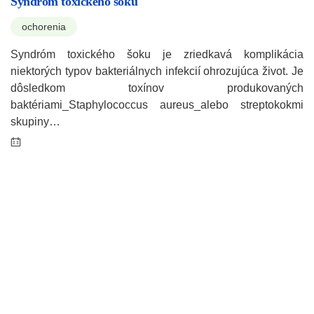
Syndróm toxického šoku
ochorenia
Syndróm toxického šoku je zriedkavá komplikácia
niektorých typov bakteriálnych infekcií ohrozujúca život. Je
dôsledkom toxínov produkovaných
baktériami_Staphylococcus aureus_alebo streptokokmi
skupiny…