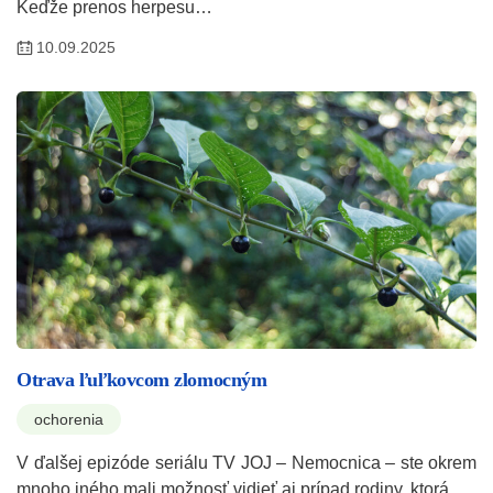
Keďže prenos herpesu…
10.09.2025
Otrava ľuľkovcom zlomocným
ochorenia
V ďalšej epizóde seriálu TV JOJ – Nemocnica – ste okrem
mnoho iného mali možnosť vidieť aj prípad rodiny, ktorá…