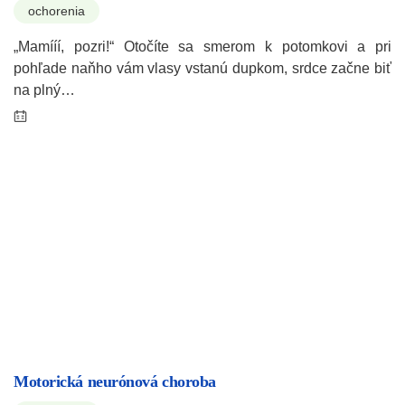
ochorenia
„Mamííí, pozri!“ Otočíte sa smerom k potomkovi a pri
pohľade naňho vám vlasy vstanú dupkom, srdce začne biť
na plný…
Motorická neurónová choroba