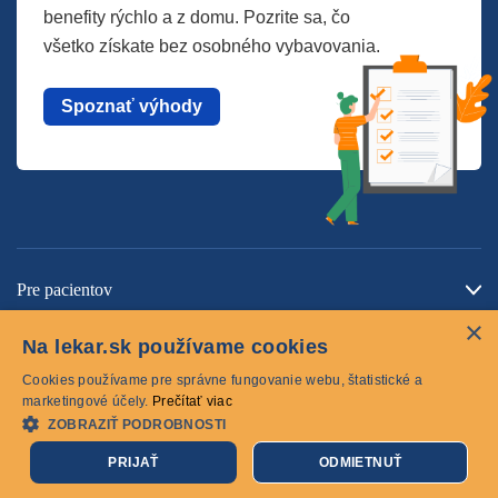
benefity rýchlo a z domu. Pozrite sa, čo
všetko získate bez osobného vybavovania.
Spoznať výhody
Pre pacientov
×
O spoločnosti
Na lekar.sk používame cookies
Kontaktujte nás
Cookies používame pre správne fungovanie webu, štatistické a
marketingové účely.
Prečítať viac
ZOBRAZIŤ PODROBNOSTI
Cookies
PRIJAŤ
ODMIETNUŤ
© 2026 lekar.sk Všetky práva vyhradené