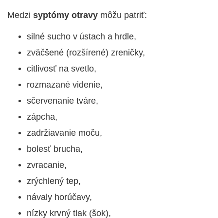
Medzi
syptómy otravy
môžu patriť:
silné sucho v ústach a hrdle,
zväčšené (rozšírené) zreničky,
citlivosť na svetlo,
rozmazané videnie,
sčervenanie tváre,
zápcha,
zadržiavanie moču,
bolesť brucha,
zvracanie,
zrýchlený tep,
návaly horúčavy,
nízky krvný tlak (šok),