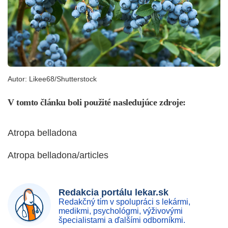
Autor:
Likee68/Shutterstock
V tomto článku boli použité nasledujúce zdroje:
Atropa belladona
Atropa belladona/articles
Redakcia portálu lekar.sk
Redakčný tím v spolupráci s lekármi,
medikmi, psychológmi, výživovými
špecialistami a ďalšími odborníkmi.