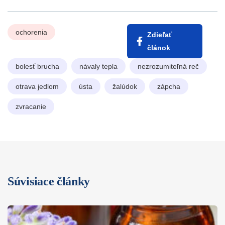
ochorenia
Zdieľať
článok
bolesť brucha
návaly tepla
nezrozumiteľná reč
otrava jedlom
ústa
žalúdok
zápcha
zvracanie
Súvisiace články