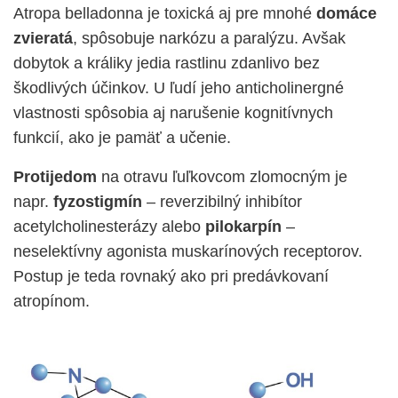
Atropa belladonna je toxická aj pre mnohé
domáce
zvieratá
, spôsobuje narkózu a paralýzu. Avšak
dobytok a králiky jedia rastlinu zdanlivo bez
škodlivých účinkov. U ľudí jeho anticholinergné
vlastnosti spôsobia aj narušenie kognitívnych
funkcií, ako je pamäť a učenie.
Protijedom
na otravu ľuľkovcom zlomocným je
napr.
fyzostigmín
– reverzibilný inhibítor
acetylcholinesterázy alebo
pilokarpín
–
neselektívny agonista muskarínových receptorov.
Postup je teda rovnaký ako pri predávkovaní
atropínom.