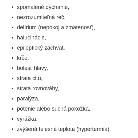
spomalené dýchanie,
nezrozumiteľná reč,
delírium (nepokoj a zmätenosť),
halucinácie,
epileptický záchvat,
kŕče,
bolesť hlavy,
strata citu,
strata rovnováhy,
paralýza,
potenie alebo suchá pokožka,
vyrážka,
zvýšená telesná teplota (hypertermia).