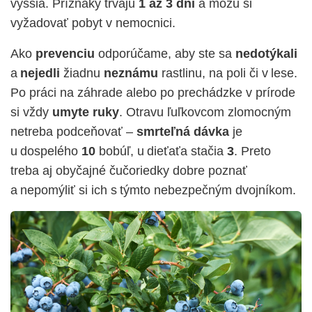
vyššia. Príznaky trvajú
1 až 3 dni
a môžu si
vyžadovať pobyt v nemocnici.
Ako
prevenciu
odporúčame, aby ste sa
nedotýkali
a
nejedli
žiadnu
neznámu
rastlinu, na poli či v lese.
Po práci na záhrade alebo po prechádzke v prírode
si vždy
umyte ruky
. Otravu ľuľkovcom zlomocným
netreba podceňovať –
smrteľná dávka
je
u dospelého
10
bobúľ, u dieťaťa stačia
3
. Preto
treba aj obyčajné čučoriedky dobre poznať
a nepomýliť si ich s týmto nebezpečným dvojníkom.