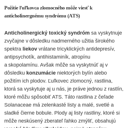
Požitie ľuľkovca zlomocného môže viesť k
anticholinergnému syndrómu (ATS)
Anticholinergický toxický syndróm
sa vyskytnuje
zvyčajne v dôsledku nadmerného užitia širokého
spektra
liekov
vrátane tricyklických antidepresív,
antipsychotík, antihistaminík, atropínu
a skopolamínu. Avšak môže sa vyskytnúť aj v
dôsledku
konzumácie
niektorých bylín alebo
požitím ich plodov. Ľuľkovec zlomocný, rastlina,
ktorá sa vyskytuje aj u nás, je práve jednou z rastlín,
ktoré môžu spôsobiť ATS. Táto rastlina z čeľade
Solanaceae má zelenkasté listy a malé, svetlé a
sladké čierne bobule. Plody aj listy rastliny, ktoré si
môže neskúsený zberateľ ľahko zmýliť, obsahujú