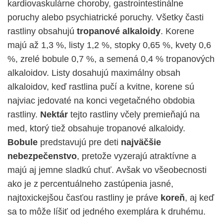
kardiovaskulárne choroby, gastrointestinálne
poruchy alebo psychiatrické poruchy. Všetky časti
rastliny obsahujú
tropanové alkaloidy
. Korene
majú až 1,3 %, listy 1,2 %, stopky 0,65 %, kvety 0,6
%, zrelé bobule 0,7 %, a semená 0,4 % tropanových
alkaloidov. Listy dosahujú maximálny obsah
alkaloidov, keď rastlina pučí a kvitne, korene sú
najviac jedovaté na konci vegetačného obdobia
rastliny.
Nektár
tejto rastliny včely premieňajú na
med, ktorý tiež obsahuje tropanové alkaloidy.
Bobule
predstavujú pre deti
najväčšie
nebezpečenstvo
, pretože vyzerajú atraktívne a
majú aj jemne sladkú chuť. Avšak vo všeobecnosti
ako je z percentuálneho zastúpenia jasné,
najtoxickejšou časťou rastliny je práve
koreň
, aj keď
sa to môže líšiť od jedného exemplára k druhému.