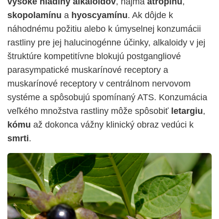
vysoké hladiny
alkaloidov
, najmä
atropínu
,
skopolamínu
a
hyoscyamínu
. Ak dôjde k
náhodnému požitiu alebo k úmyselnej konzumácii
rastliny pre jej halucinogénne účinky, alkaloidy v jej
štruktúre kompetitívne blokujú postgangliové
parasympatické muskarínové receptory a
muskarínové receptory v centrálnom nervovom
systéme a spôsobujú spomínaný ATS. Konzumácia
veľkého množstva rastliny môže spôsobiť
letargiu
,
kómu
až dokonca vážny klinický obraz vedúci k
smrti
.