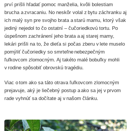
prví prišli
hľadať pomoc manželia, kvôli bolestiam
brucha a zvracaniu.
N
o neskôr
volal
z bytu
záchranku aj
ich malý syn
pre svojho brata a starú mamu
, ktorý
však
jediný nejedol to čo ostatní – čučoriedkovú tortu. Po
úspešnom zachránení jeho brata a aj starej mamy,
lekári prišli na to, že dieťa si počas zberu v lete muselo
pomýliť čučoriedky so smrteľne nebezpečným
ľuľkovcom zlomocným
. Aj takéto malé bobuľky mohli
v rodine spôsobiť obrovskú tragédiu.
Viac o tom ako sa táto otrava ľuľkovcom zlomocným
prejavuje, aký je liečebný postup a ako sa jej v prvom
rade vyhnúť sa dočítate
aj
v našom článku.