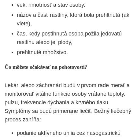
vek, hmotnosť a stav osoby,
názov a časť rastliny, ktorá bola prehltnutá (ak
viete),
čas, kedy postihnutá osoba požila jedovatú
rastlinu alebo jej plody,
prehltnuté množstvo.
Čo môžete očakávať na pohotovosti?
Lekári alebo záchranári budú v prvom rade merať a
monitorovať vitálne funkcie osoby vrátane teploty,
pulzu, frekvencie dýchania a krvného tlaku.
Symptómy sa budú primerane liečiť. Bežný liečebný
proces zahŕňa:
podanie aktívneho uhlia cez nasogastrickú