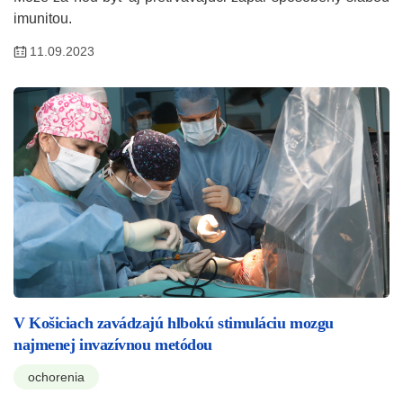
imunitou.
11.09.2023
V Košiciach zavádzajú hlbokú stimuláciu mozgu
najmenej invazívnou metódou
ochorenia