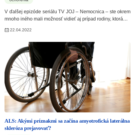
V ďalšej epizóde seriálu TV JOJ – Nemocnica – ste okrem
mnoho iného mali možnosť vidieť aj prípad rodiny, ktorá…
22.04.2022
ALS: Akými príznakmi sa začína amyotrofická laterálna
skleróza prejavovať?