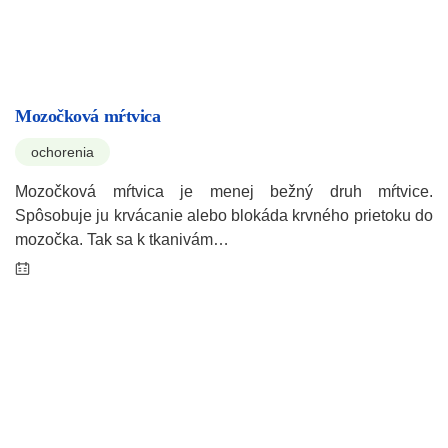
Mozočková mŕtvica
ochorenia
Mozočková mŕtvica je menej bežný druh mŕtvice.
Spôsobuje ju krvácanie alebo blokáda krvného prietoku do
mozočka. Tak sa k tkanivám…