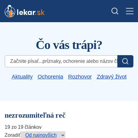
Čo vás trápi?
Hľadať:
Aktuality
Ochorenia
Rozhovor
Zdravý život
nezrozumiteľná reč
19 zo 19 článkov
Zoradiť