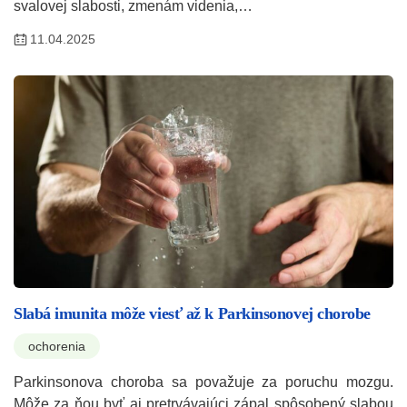
svalovej slabosti, zmenám videnia,…
11.04.2025
Slabá imunita môže viesť až k Parkinsonovej chorobe
ochorenia
Parkinsonova choroba sa považuje za poruchu mozgu.
Môže za ňou byť aj pretrvávajúci zápal spôsobený slabou