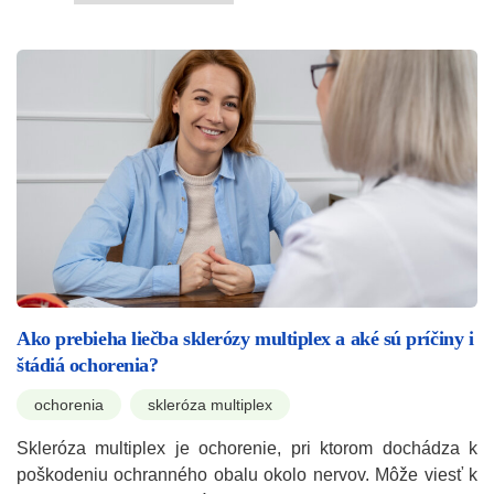
Ako prebieha liečba sklerózy multiplex a aké sú príčiny i
štádiá ochorenia?
ochorenia
skleróza multiplex
Skleróza multiplex je ochorenie, pri ktorom dochádza k
poškodeniu ochranného obalu okolo nervov. Môže viesť k