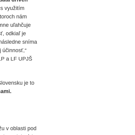
 s využitím
átoroch nám
mne uľahčuje
, odkiaľ je
 následne sníma
 účinnosť,“
NLP a LF UPJŠ
Slovensku je to
ňami.
žu v oblasti pod