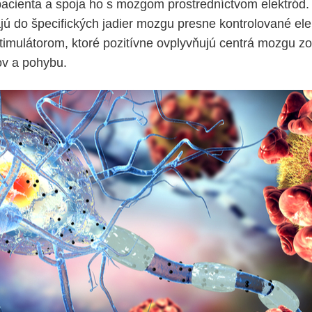
acienta a spoja ho s mozgom prostredníctvom elektród. 
ú do špecifických jadier mozgu presne kontrolované ele
timulátorom, ktoré pozitívne ovplyvňujú centrá mozgu 
ov a pohybu.