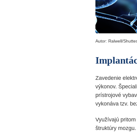
Autor:
Ralwell/Shutte
Implantác
Zavedenie elektr
výkonov. Špecial
prístrojové vybav
vykonáva tzv. be
Využívajú pritom
štruktúry mozgu.