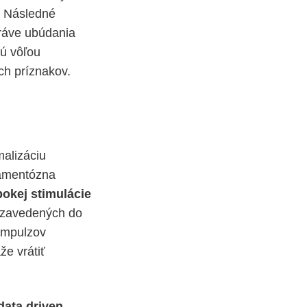
. Následné
práve ubúdania
ú vôľou
ch príznakov.
alizáciu
kamentózna
okej stimulácie
d zavedených do
impulzov
e vrátiť
data driven