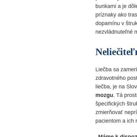
bunkami a je dôl
príznaky ako tra
dopamínu v štruk
nezvládnuteľné m
Neliečite
Liečba sa zameri
zdravotného post
liečba, je na Sl
mozgu
. Tá pros
špecifických štr
zmierňovať neprí
pacientom a ich 
„Máme k dispozí