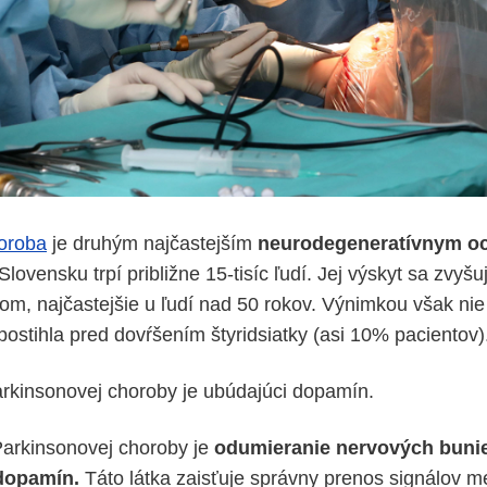
oroba
je druhým najčastejším
neurodegeneratívnym o
ovensku trpí približne 15-tisíc ľudí. Jej výskyt sa zvyšu
om, najčastejšie u ľudí nad 50 rokov. Výnimkou však nie 
postihla pred dovŕšením štyridsiatky (asi 10% pacientov)
arkinsonovej choroby je ubúdajúci dopamín.
Parkinsonovej choroby je
odumieranie nervových buni
dopamín.
Táto látka zaisťuje správny prenos signálov m