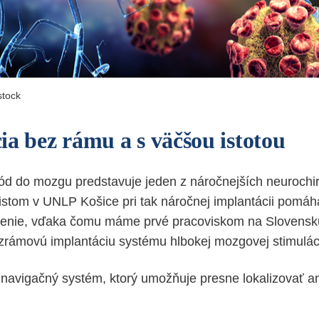
stock
ia bez rámu a s väčšou istotou
ód do mozgu predstavuje jeden z náročnejších neurochi
istom v UNLP Košice pri tak náročnej implantácii pomá
enie,
vďaka čomu máme prvé pracoviskom na Slovensku
zrámovú implantáciu systému hlbokej mozgovej stimulác
 navigačný systém, ktorý umožňuje presne lokalizovať 