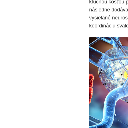
kľúčnou kosťou p
následne dodávaj
vysielané neuros
koordináciu sval