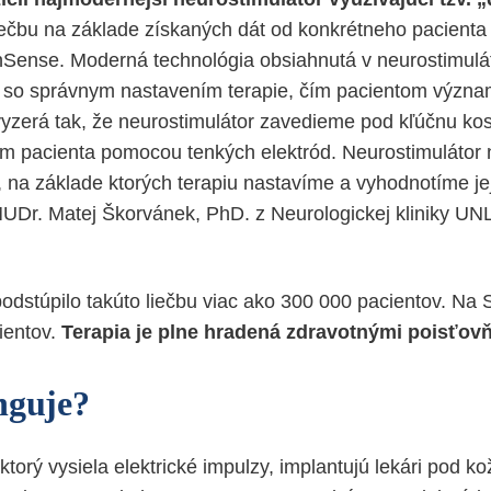
liečbu na základe získaných dát od konkrétneho pacienta
inSense. Moderná technológia obsiahnutá v neurostimul
so správnym nastavením terapie, čím pacientom význa
 vyzerá tak, že neurostimulátor zavedieme pod kľúčnu kosť
m pacienta pomocou tenkých elektród. Neurostimulátor
 na základe ktorých terapiu nastavíme a vyhodnotíme jej
MUDr. Matej Škorvánek, PhD. z Neurologickej kliniky U
odstúpilo takúto liečbu viac ako 300 000 pacientov. Na 
ientov.
Terapia je plne hradená zdravotnými poisťov
nguje?
ktorý vysiela elektrické impulzy, implantujú lekári pod ko