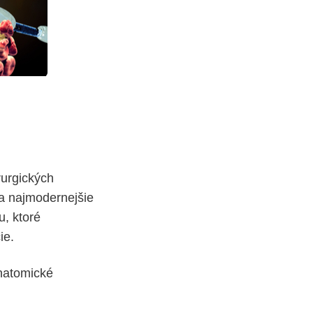
rurgických
ha najmodernejšie
, ktoré
ie.
anatomické