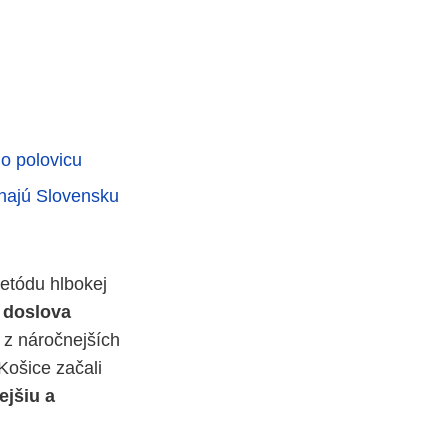
o polovicu
áhajú Slovensku
metódu hlbokej
 doslova
 z náročnejších
Košice začali
ejšiu a