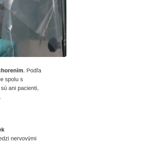
chorením
. Podľa
je spolu s
sú ani pacienti,
.
ek
edzi nervovými