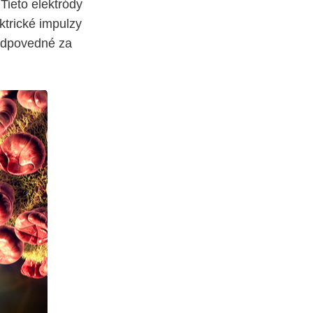
Tieto elektródy
ktrické impulzy
zodpovedné za