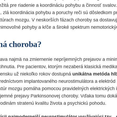
ežitá pre riadenie a koordináciu pohybu a činnosť svalov
s, zlá koordinácia pohybu a poruchy reči sú dôsledkom 
túrach mozgu. V neskorších fázach choroby sa dostavuj
imovoľné pohyby a kŕče a široké spektrum nemotorický
ľná choroba?
ava najmä na zmiernenie nepríjemných prejavov a minim
ihnutia. Pre pacientov, ktorým nezaberá klasická medi
ovensku už niekoľko rokov dostupná
unikátna metóda hlb
tredníctvom implantovaného neurostimulátora a elektró
uktúr mozgu pomáha pomocou pravidelných elektrických 
jemné prejavy Parkinsonovej choroby. Vďaka tomu dokáž
rodinám stratenú kvalitu života a psychickú pohodu.
cii najmodernejší neurostimulátor využívajúci tzv. „