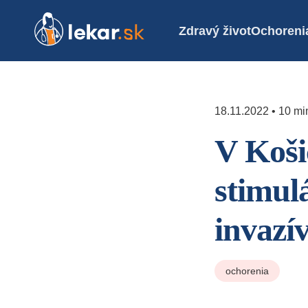
Zdravý život
Ochoreni
18.11.2022 • 10 min
V Koši
stimul
invazí
ochorenia