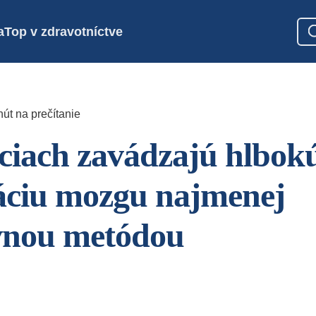
a
Top v zdravotníctve
út na prečítanie
ciach zavádzajú hlbok
áciu mozgu najmenej
vnou metódou