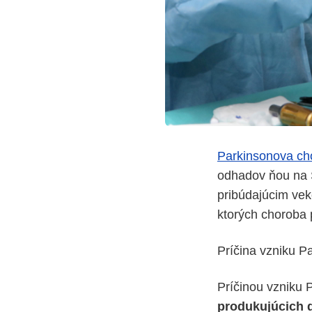
Parkinsonova ch
odhadov ňou na Sl
pribúdajúcim vek
ktorých choroba 
Príčina vzniku P
Príčinou vzniku 
produkujúcich 