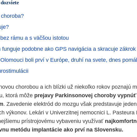
 dozviete
á choroba?
uje?
 bez rámu a s väčšou istotou
 funguje podobne ako GPS navigácia a skracuje zákrok 
 Olomouci boli
prví v Európe, druhí na svete, dnes pom
rostimulácii
novou chorobou a ich blízki už niekoľko rokov poznajú 
u, ktorá môže
prejavy Parkinsonovej choroby vypnúť
om
. Zavedenie elektród do mozgu však predstavuje jeden
ch výkonov. Lekári v Univerzitnej nemocnici L. Pasteura 
ejšiemu prístrojovému vybaveniu využívať
najkomfortn
vnu metódu implantácie ako prví na Slovensku.