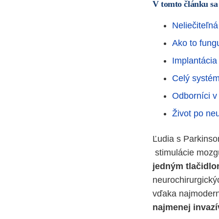
V tomto článku sa
Neliečiteľn
Ako to fung
Implantácia
Celý systém
Odborníci v
Život po neu
Ľudia s Parkinso
stimulácie mozg
jedným tlačidl
neurochirurgický
vďaka najmodern
najmenej invazí