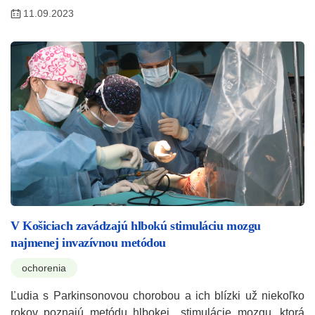
11.09.2023
V Košiciach zavádzajú hlbokú stimuláciu mozgu
najmenej invazívnou metódou
ochorenia
Ľudia s Parkinsonovou chorobou a ich blízki už niekoľko
rokov poznajú metódu hlbokej stimulácie mozgu, ktorá