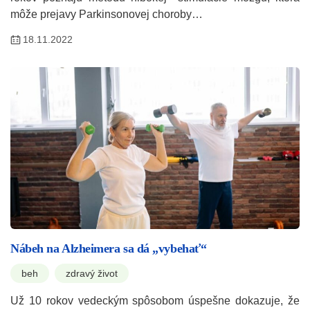
môže prejavy Parkinsonovej choroby…
18.11.2022
Nábeh na Alzheimera sa dá „vybehať“
beh
zdravý život
Už 10 rokov vedeckým spôsobom úspešne dokazuje, že