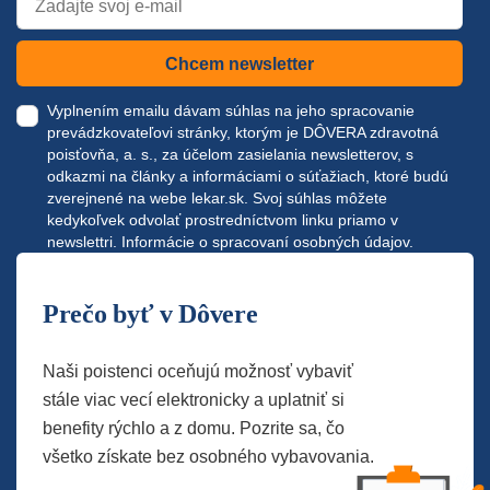
Chcem newsletter
Vyplnením emailu dávam súhlas na jeho spracovanie
prevádzkovateľovi stránky, ktorým je DÔVERA zdravotná
poisťovňa, a. s., za účelom zasielania newsletterov, s
odkazmi na články a informáciami o súťažiach, ktoré budú
zverejnené na webe
lekar.sk
. Svoj súhlas môžete
kedykoľvek odvolať prostredníctvom linku priamo v
newslettri.
Informácie o spracovaní osobných údajov.
Prečo byť v Dôvere
Naši poistenci oceňujú možnosť vybaviť
stále viac vecí elektronicky a uplatniť si
benefity rýchlo a z domu. Pozrite sa, čo
všetko získate bez osobného vybavovania.