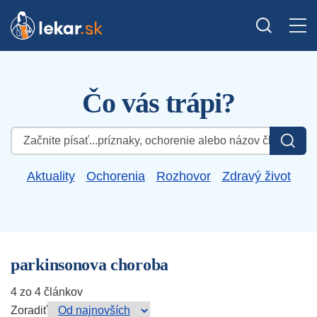
Čo vás trápi?
Hľadať:
Aktuality
Ochorenia
Rozhovor
Zdravý život
parkinsonova choroba
4 zo 4 článkov
Zoradiť