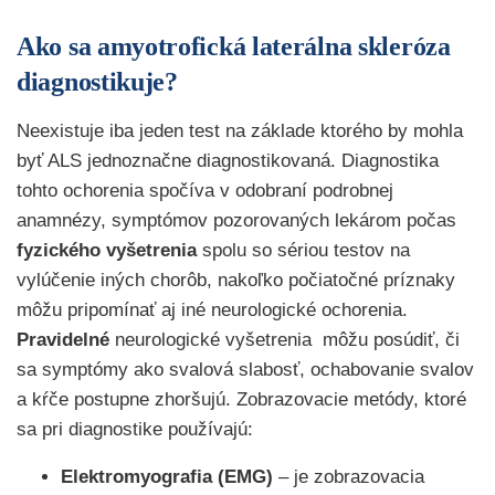
Ako sa amyotrofická laterálna skleróza
diagnostikuje?
Neexistuje iba jeden test na základe ktorého by mohla
byť ALS jednoznačne diagnostikovaná. Diagnostika
tohto ochorenia spočíva v odobraní podrobnej
anamnézy, symptómov pozorovaných lekárom počas
fyzického vyšetrenia
spolu so sériou testov na
vylúčenie iných chorôb, nakoľko počiatočné príznaky
môžu pripomínať aj iné neurologické ochorenia.
Pravidelné
neurologické vyšetrenia môžu posúdiť, či
sa symptómy ako svalová slabosť, ochabovanie svalov
a kŕče postupne zhoršujú. Zobrazovacie metódy, ktoré
sa pri diagnostike používajú:
Elektromyografia (EMG)
– je zobrazovacia