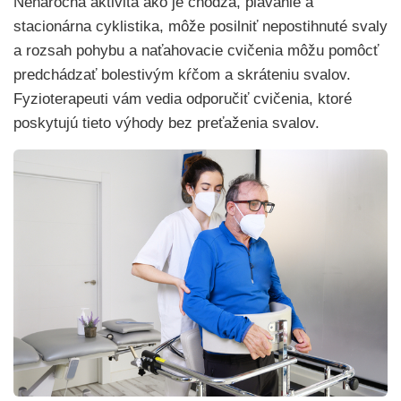
Nenáročná aktivita ako je chôdza, plávanie a
stacionárna cyklistika, môže posilniť nepostihnuté svaly
a rozsah pohybu a naťahovacie cvičenia môžu pomôcť
predchádzať bolestivým kŕčom a skráteniu svalov.
Fyzioterapeuti vám vedia odporučiť cvičenia, ktoré
poskytujú tieto výhody bez preťaženia svalov.