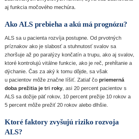
aj funkcia močového mechúra.
Ako ALS prebieha a akú má prognózu?
ALS sa u pacienta rozvíja postupne. Od prvotných
príznakov ako je slabosť a stuhnutosť svalov sa
zhoršuje až po paralýzy končatín a trupu, ako aj svalov,
ktoré kontrolujú vitálne funkcie, ako je reč, prehĺtanie a
dýchanie. Čas za aký k tomu dôjde, sa však
u pacientov môže značne líšiť. Zatiaľ čo
priemerná
doba prežitia je tri roky
, asi 20 percent pacientov s
ALS sa dožije päť rokov, 10 percent prežije 10 rokov a
5 percent môže prežiť 20 rokov alebo dlhšie.
Ktoré faktory zvyšujú riziko rozvoja
ALS?