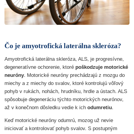
Čo je amyotrofická laterálna skleróza?
Amyotrofická laterálna skleróza, ALS, je progresívne,
degeneratívne ochorenie, ktoré
poškodzuje motorické
neuróny
. Motorické neuróny prechádzajú z mozgu do
miechy a z miechy do svalov, ktoré kontrolujú vôľový
pohyb v rukách, nohách, hrudníku, hrdle a ústach. ALS
spôsobuje degeneráciu týchto motorických neurónov,
až v konečnom dôsledku vedie k ich
odumretiu
.
Keď motorické neuróny odumrú, mozog už nevie
iniciovať a kontrolovať pohyb svalov. S postupným