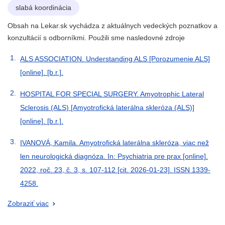
slabá koordinácia
Obsah na Lekar.sk vychádza z aktuálnych vedeckých poznatkov a
konzultácií s odborníkmi. Použili sme nasledovné zdroje
ALS ASSOCIATION. Understanding ALS [Porozumenie ALS]
[online]. [b.r.].
HOSPITAL FOR SPECIAL SURGERY. Amyotrophic Lateral
Sclerosis (ALS) [Amyotrofická laterálna skleróza (ALS)]
[online]. [b.r.].
IVANOVÁ, Kamila. Amyotrofická laterálna skleróza, viac než
len neurologická diagnóza. In: Psychiatria pre prax [online].
2022, roč. 23, č. 3, s. 107-112 [cit. 2026-01-23]. ISSN 1339-
4258.
Zobraziť viac