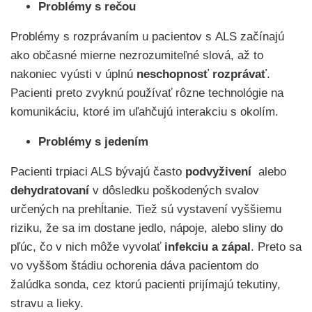
Problémy s rečou
Problémy s rozprávaním u pacientov s ALS začínajú
ako občasné mierne nezrozumiteľné slová, až to
nakoniec vyústi v úplnú
neschopnosť rozprávať
.
Pacienti preto zvyknú používať rôzne technológie na
komunikáciu, ktoré im uľahčujú interakciu s okolím.
Problémy s jedením
Pacienti trpiaci ALS bývajú často
podvyživení
alebo
dehydratovaní
v dôsledku poškodených svalov
určených na prehĺtanie. Tiež sú vystavení vyššiemu
riziku, že sa im dostane jedlo, nápoje, alebo sliny do
pľúc, čo v nich môže vyvolať
infekciu a zápal
. Preto sa
vo vyššom štádiu ochorenia dáva pacientom do
žalúdka sonda, cez ktorú pacienti prijímajú tekutiny,
stravu a lieky.