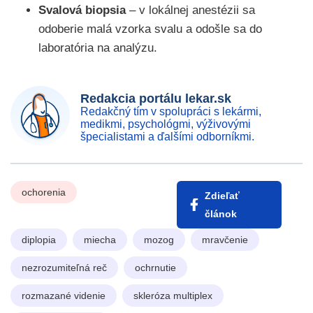
Svalová biopsia
– v lokálnej anestézii sa
odoberie malá vzorka svalu a odošle sa do
laboratória na analýzu.
Redakcia portálu lekar.sk
Redakčný tím v spolupráci s lekármi,
medikmi, psychológmi, výživovými
špecialistami a ďalšími odborníkmi.
ochorenia
Zdieľať
článok
diplopia
miecha
mozog
mravčenie
nezrozumiteľná reč
ochrnutie
rozmazané videnie
skleróza multiplex