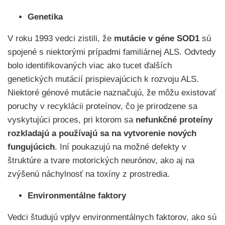
Genetika
V roku 1993 vedci zistili, že
mutácie v géne SOD1
sú
spojené s niektorými prípadmi familiárnej ALS. Odvtedy
bolo identifikovaných viac ako tucet ďalších
genetických mutácií prispievajúcich k rozvoju ALS.
Niektoré génové mutácie naznačujú, že môžu existovať
poruchy v recyklácii proteínov, čo je prirodzene sa
vyskytujúci proces, pri ktorom sa
nefunkčné proteíny
rozkladajú a používajú sa na vytvorenie nových
fungujúcich
. Iní poukazujú na možné defekty v
štruktúre a tvare motorických neurónov, ako aj na
zvýšenú náchylnosť na toxíny z prostredia.
Environmentálne faktory
Vedci študujú vplyv environmentálnych faktorov, ako sú