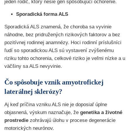
jeden rodič, ktorý nesie gén spôsobujúci ochorenie.
Sporadická forma ALS
Sporadická ALS znamená, že choroba sa vyvinie
náhodne, bez pridružených rizikových faktorov a bez
pozitívnej rodinnej anamnézy. Hoci rodinní príslušníci
ľudí so sporadickou ALS sú vystavení zvýšenému
riziku tohto ochorenia, celkové riziko je veľmi nízke a u
väčšiny sa ALS nevyvinie.
Čo spôsobuje vznik amyotrofickej
laterálnej sklerózy?
Aj keď príčina vzniku ALS nie je doposiaľ úplne
objasnená, výskum naznačuje, že
genetika a životné
prostredie
zohrávajú úlohu v procese degenerácie
motorických neurónov.