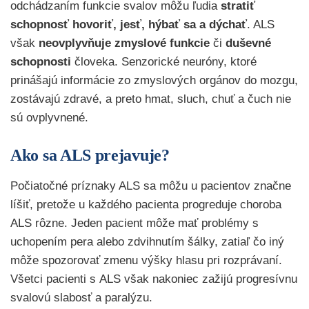
odchádzaním funkcie svalov môžu ľudia
stratiť
schopnosť hovoriť, jesť, hýbať sa a dýchať
. ALS
však
neovplyvňuje zmyslové funkcie
či
duševné
schopnosti
človeka. Senzorické neuróny, ktoré
prinášajú informácie zo zmyslových orgánov do mozgu,
zostávajú zdravé, a preto hmat, sluch, chuť a čuch nie
sú ovplyvnené.
Ako sa ALS prejavuje?
Počiatočné príznaky ALS sa môžu u pacientov značne
líšiť, pretože u každého pacienta progreduje choroba
ALS rôzne. Jeden pacient môže mať problémy s
uchopením pera alebo zdvihnutím šálky, zatiaľ čo iný
môže spozorovať zmenu výšky hlasu pri rozprávaní.
Všetci pacienti s ALS však nakoniec zažijú progresívnu
svalovú slabosť a paralýzu.