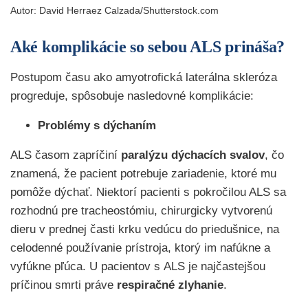
Autor: David Herraez Calzada/Shutterstock.com
Aké komplikácie so sebou ALS prináša?
Postupom času ako amyotrofická laterálna skleróza
progreduje, spôsobuje nasledovné komplikácie:
Problémy s dýchaním
ALS časom zapríčiní
paralýzu dýchacích svalov
, čo
znamená, že pacient potrebuje zariadenie, ktoré mu
pomôže dýchať. Niektorí pacienti s pokročilou ALS sa
rozhodnú pre tracheostómiu, chirurgicky vytvorenú
dieru v prednej časti krku vedúcu do priedušnice, na
celodenné používanie prístroja, ktorý im nafúkne a
vyfúkne pľúca. U pacientov s ALS je najčastejšou
príčinou smrti práve
respiračné zlyhanie
.