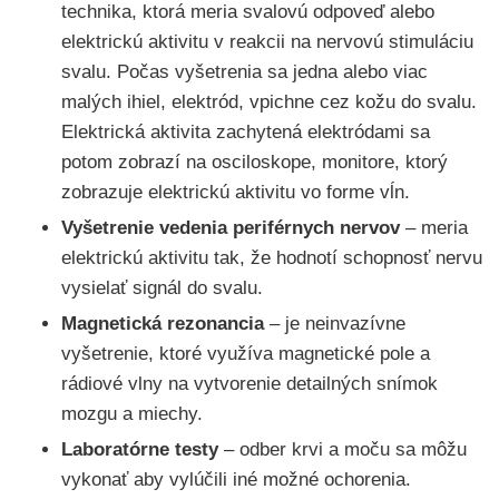
technika, ktorá meria svalovú odpoveď alebo
elektrickú aktivitu v reakcii na nervovú stimuláciu
svalu. Počas vyšetrenia sa jedna alebo viac
malých ihiel, elektród, vpichne cez kožu do svalu.
Elektrická aktivita zachytená elektródami sa
potom zobrazí na osciloskope, monitore, ktorý
zobrazuje elektrickú aktivitu vo forme vĺn.
Vyšetrenie vedenia periférnych nervov
– meria
elektrickú aktivitu tak, že hodnotí schopnosť nervu
vysielať signál do svalu.
Magnetická rezonancia
– je neinvazívne
vyšetrenie, ktoré využíva magnetické pole a
rádiové vlny na vytvorenie detailných snímok
mozgu a miechy.
Laboratórne testy
– odber krvi a moču sa môžu
vykonať aby vylúčili iné možné ochorenia.