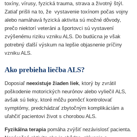
toxíny, vírusy, fyzická trauma, strava a životný štýl.
Zatiaľ prišli na to, že vystavenie toxínom počas vojny
alebo namáhavá fyzická aktivita sú možné dôvody,
prečo niektorí veteráni a športovci sú vystavení
zvýšenému riziku vzniku ALS. Do budúcna je však
potrebný ďalší výskum na lepšie objasnenie príčiny
vzniku ALS.
Ako prebieha liečba ALS?
Doposiaľ
neexistuje žiaden liek
, ktorý by zvrátil
poškodenie motorických neurónov alebo vyliečil ALS,
avšak sú lieky, ktoré môžu pomôcť kontrolovať
symptómy, predchádzať zbytočným komplikáciám a
uľahčiť pacientovi život s chorobou ALS.
Fyzikálna terapia
pomáha zvýšiť nezávislosť pacienta.