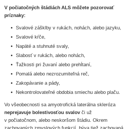
V počiatočných štádiách ALS môžete pozorovať
príznaky:
Svalové zášklby v rukách, nohách, alebo jazyku,
Svalové kŕče,
Napäté a stuhnuté svaly,
Slabosť v rukách, alebo nohách,
Ťažkosti pri žuvaní alebo prehĺtaní,
Pomalá alebo nezrozumiteľná reč,
Zakopávanie a pády,
Nekontrolovateľné obdobia smiechu alebo plaču.
Vo všeobecnosti sa amyotrofická laterálna skleróza
neprejavuje bolestivosťou svalov
či už
v počiatočnom, alebo neskoršom štádiu. Okrem
zachovaných zmyslových funkcií, býva tiež zachovaná