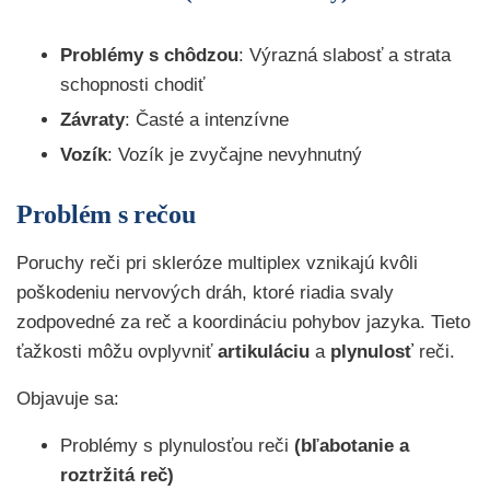
Problémy s chôdzou
: Výrazná slabosť a strata
schopnosti chodiť
Závraty
: Časté a intenzívne
Vozík
: Vozík je zvyčajne nevyhnutný
Problém s rečou
Poruchy reči pri skleróze multiplex vznikajú kvôli
poškodeniu nervových dráh, ktoré riadia svaly
zodpovedné za reč a koordináciu pohybov jazyka. Tieto
ťažkosti môžu ovplyvniť
artikuláciu
a
plynulosť
reči.
Objavuje sa:
Problémy s plynulosťou reči
(bľabotanie a
roztržitá reč)