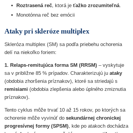
Roztrasená reč
, ktorá je
ťažko zrozumiteľná
.
Monotónna reč bez emócii
Ataky pri skleróze multiplex
Skleróza multiplex (SM) sa podľa priebehu ochorenia
delí na niekoľko foriem:
1. Relaps-remitujúca forma SM (RRSM)
– vyskytuje
sa v približne 85 % prípadov. Charakterizujú ju
ataky
(obdobia zhoršenia príznakov), ktoré sa striedajú s
remisiami
(obdobia zlepšenia alebo úplného zmiznutia
príznakov).
Tento cyklus môže trvať 10 až 15 rokov, po ktorých sa
ochorenie môže vyvinúť do
sekundárnej chronickej
progresívnej formy (SPSM)
, kde po atakoch dochádza