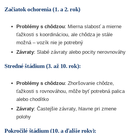
Začiatok ochorenia (1. a 2. rok)
Problémy s chôdzou
: Mierna slabosť a mierne
ťažkosti s koordináciou, ale chôdza je stále
možná – vozík nie je potrebný
Závraty
: Slabé závraty alebo pocity nerovnováhy
Stredné štádium (3. až 10. rok):
Problémy s chôdzou
: Zhoršovanie chôdze,
ťažkosti s rovnováhou, môže byť potrebná palica
alebo chodítko
Závraty
: Častejšie závraty, hlavne pri zmene
polohy
Pokročilé štádium (10. a ďalšie roky):