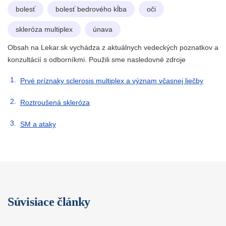
bolesť
bolesť bedrového kĺba
oči
skleróza multiplex
únava
Obsah na Lekar.sk vychádza z aktuálnych vedeckých poznatkov a
konzultácií s odborníkmi. Použili sme nasledovné zdroje
Prvé príznaky sclerosis multiplex a význam včasnej liečby
Roztroušená skleróza
SM a ataky
Súvisiace články