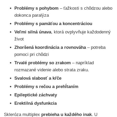
Problémy s pohybom
– ťažkosti s chôdzou alebo
dokonca paralýza
Problémy s pamäťou a koncentráciou
Veľmi silná únava
, ktorá ovplyvňuje každodenný
život
Zhoršená koordinácia a rovnováha
– potreba
pomoci pri chôdzi
Trvalé problémy so zrakom
– napríklad
rozmazané videnie alebo strata zraku.
Svalová slabosť a kŕče
Problémy s rečou a prehĺtaním
Epileptické záchvaty
Erektilná dysfunkcia
Skleróza multiplex
prebieha u každého inak
. U