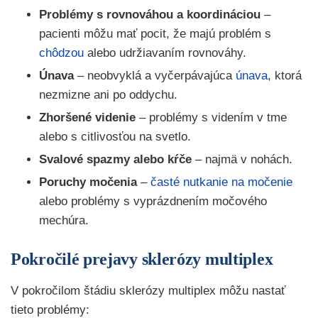
Problémy s rovnováhou a koordináciou
–
pacienti môžu mať pocit, že majú problém s
chôdzou
alebo udržiavaním rovnováhy.
Únava
– neobvyklá a vyčerpávajúca
únava
, ktorá
nezmizne ani po oddychu.
Zhoršené videnie
– problémy s videním v tme
alebo s citlivosťou na svetlo.
Svalové spazmy alebo kŕče
– najmä v nohách.
Poruchy močenia
–
časté nutkanie na močenie
alebo problémy s vyprázdnením močového
mechúra.
Pokročilé prejavy sklerózy multiplex
V pokročilom štádiu sklerózy multiplex môžu nastať
tieto problémy: