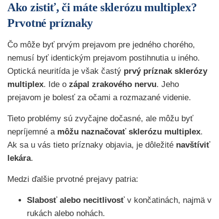
Ako zistiť, či máte sklerózu multiplex?
Prvotné príznaky
Čo môže byť prvým prejavom pre jedného chorého,
nemusí byť identickým prejavom postihnutia u iného.
Optická neuritída je však častý
prvý príznak sklerózy
multiplex
. Ide o
zápal zrakového nervu
. Jeho
prejavom je bolesť za očami a rozmazané videnie.
Tieto problémy sú zvyčajne dočasné, ale môžu byť
nepríjemné a
môžu naznačovať sklerózu multiplex
.
Ak sa u vás tieto príznaky objavia, je dôležité
navštíviť
lekára
.
Medzi ďalšie prvotné prejavy patria:
Slabosť alebo necitlivosť
v končatinách, najmä v
rukách alebo nohách.