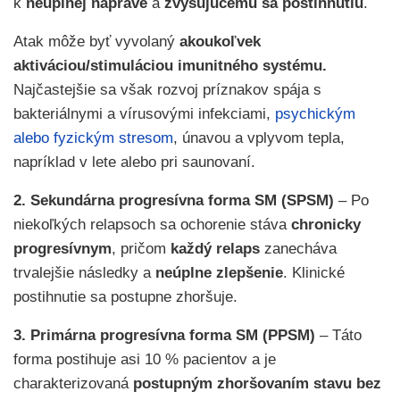
k
neúplnej náprave
a
zvyšujúcemu sa postihnutiu
.
Atak môže byť vyvolaný
akoukoľvek
aktiváciou/stimuláciou imunitného systému.
Najčastejšie sa však rozvoj príznakov spája s
bakteriálnymi a vírusovými infekciami,
psychickým
alebo fyzickým stresom
, únavou a vplyvom tepla,
napríklad v lete alebo pri saunovaní.
2. Sekundárna progresívna forma SM (SPSM)
– Po
niekoľkých relapsoch sa ochorenie stáva
chronicky
progresívnym
, pričom
každý relaps
zanecháva
trvalejšie následky a
neúplne zlepšenie
. Klinické
postihnutie sa postupne zhoršuje.
3. Primárna progresívna forma SM (PPSM)
– Táto
forma postihuje asi 10 % pacientov a je
charakterizovaná
postupným zhoršovaním stavu bez