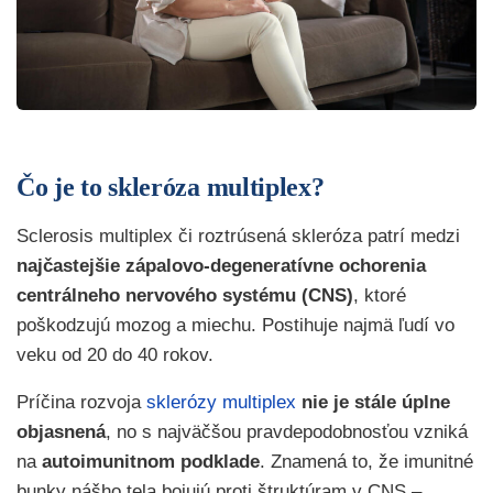
Čo je to skleróza multiplex?
Sclerosis multiplex či roztrúsená skleróza patrí medzi
najčastejšie zápalovo-degeneratívne ochorenia
centrálneho nervového systému (CNS)
, ktoré
poškodzujú mozog a miechu. Postihuje najmä ľudí vo
veku od 20 do 40 rokov.
Príčina rozvoja
sklerózy multiplex
nie je stále úplne
objasnená
, no s najväčšou pravdepodobnosťou vzniká
na
autoimunitnom podklade
. Znamená to, že imunitné
bunky nášho tela bojujú proti štruktúram v CNS –