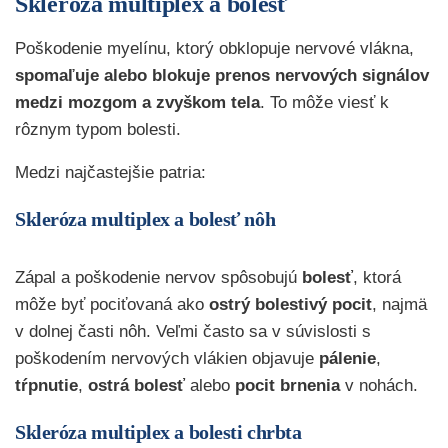
Skleróza multiplex a bolesť
Poškodenie myelínu, ktorý obklopuje nervové vlákna,
spomaľuje alebo blokuje prenos nervových signálov
medzi mozgom a zvyškom tela
. To môže viesť k
rôznym typom bolesti.
Medzi najčastejšie patria:
Skleróza multiplex a bolesť nôh
Zápal a poškodenie nervov spôsobujú
bolesť
, ktorá
môže byť pociťovaná ako
ostrý bolestivý pocit
, najmä
v dolnej časti nôh. Veľmi často sa v súvislosti s
poškodením nervových vlákien objavuje
pálenie
,
tŕpnutie
,
ostrá bolesť
alebo
pocit brnenia
v nohách.
Skleróza multiplex a bolesti chrbta