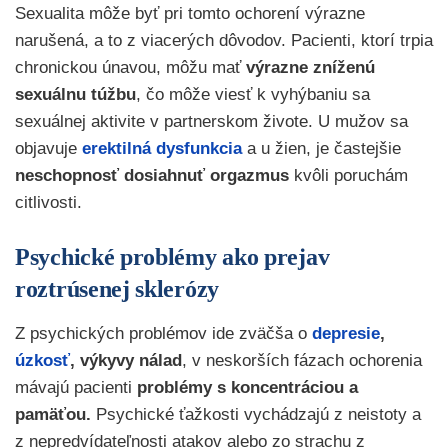
Sexualita môže byť pri tomto ochorení výrazne
narušená, a to z viacerých dôvodov. Pacienti, ktorí trpia
chronickou únavou, môžu mať
výrazne zníženú
sexuálnu túžbu
, čo môže viesť k vyhýbaniu sa
sexuálnej aktivite v partnerskom živote. U mužov sa
objavuje
erektilná dysfunkcia
a u žien, je častejšie
neschopnosť dosiahnuť orgazmus
kvôli poruchám
citlivosti.
Psychické problémy ako prejav
roztrúsenej sklerózy
Z psychických problémov ide zväčša o
depresie
,
úzkosť
, výkyvy nálad
, v neskorších fázach ochorenia
mávajú pacienti
problémy s koncentráciou a
pamäťou.
Psychické ťažkosti vychádzajú z neistoty a
z nepredvídateľnosti atakov alebo zo strachu z