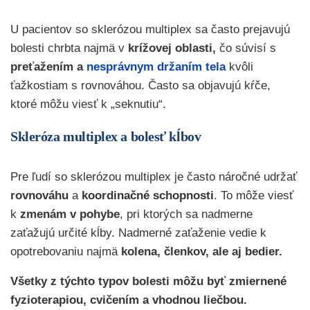
U pacientov so sklerózou multiplex sa často prejavujú
bolesti chrbta najmä v
krížovej oblasti,
čo súvisí s
preťažením a
nesprávnym držaním tela
kvôli
ťažkostiam s rovnováhou. Často sa objavujú kŕče,
ktoré môžu viesť k „seknutiu“.
Skleróza multiplex a bolesť kĺbov
Pre ľudí so sklerózou multiplex je často náročné udržať
rovnováhu
a
koordinačné schopnosti
. To môže viesť
k
zmenám v pohybe
, pri ktorých sa nadmerne
zaťažujú určité kĺby. Nadmerné zaťaženie vedie k
opotrebovaniu najmä
kolena, členkov, ale aj bedier
.
Všetky z týchto typov bolesti môžu byť zmiernené
fyzioterapiou, cvičením a vhodnou liečbou.