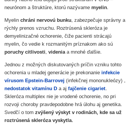
neurónom a štruktúre, ktorú nazývame
myelin
.
Myelin
chráni nervovú bunku
, zabezpečuje správny a
rýchly prenos vzruchu. Roztrúsená skleróza je
demyelinizačné ochorenie, čiže pacienti strácajú
myelin, čo vedie k rozmanitým príznakom ako sú
poruchy citlivosti
,
videnia
a mnohé ďalšie.
Jednou z možných diskutovaných príčin vzniku tohto
ochorenia u mladej generácie je prekonanie
infekcie
vírusom Epstein-Barrovej
(infekčnej mononukleózy) ,
nedostatok vitamínu D
a aj
fajčenie cigariet
.
Skleróza multiplex nie je vrodené ochorenie, no pri
rozvoji choroby pravdepodobne hrá úlohu aj genetika.
Svedčí o tom
zvýšený výskyt v rodinách, kde sa už
roztrúsená skleróza vyskytla.