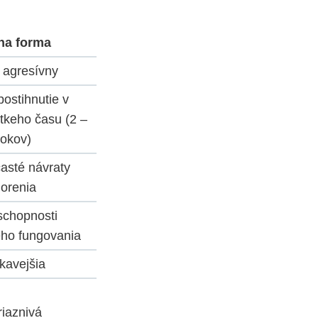
na forma
 agresívny
ostihnutie v
tkeho času (2 –
rokov)
asté návraty
orenia
schopnosti
ho fungovania
kavejšia
iaznivá