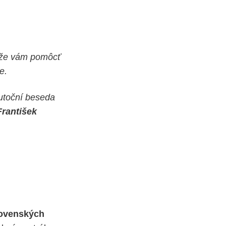
môže vám pomôcť
e.
toční beseda
rantišek
lovenských