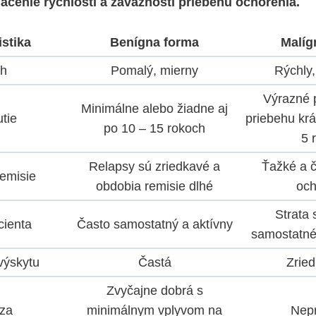
ačenie rýchlosti a závažnosti priebehu ochorenia.
istika
Benígna forma
Malíg
eh
Pomalý, mierny
Rýchly,
Výrazné p
Minimálne alebo žiadne aj
tie
priebehu krá
po 10 – 15 rokoch
5 
Relapsy sú zriedkavé a
Ťažké a č
remisie
obdobia remisie dlhé
och
Strata 
cienta
Často samostatný a aktívny
samostatné
výskytu
Častá
Zried
Zvyčajne dobrá s
za
minimálnym vplyvom na
Nepr