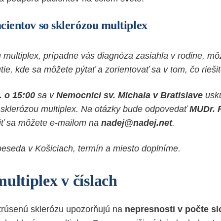
cientov so sklerózou multiplex
 multiplex, prípadne vás diagnóza zasiahla v rodine, 
tie, kde sa môžete pýtať a zorientovať sa v tom, čo riešit
. o 15:00
sa v
Nemocnici sv. Michala v Bratislave
usku
 sklerózou multiplex. Na otázky bude odpovedať
MUDr. F
siť sa môžete e-mailom na
nadej@nadej.net
.
 beseda v Košiciach, termín a miesto doplníme.
ultiplex v číslach
trúsenú sklerózu upozorňujú na
nepresnosti v počte s