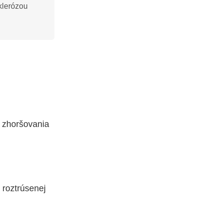
klerózou
a zhoršovania
 roztrúsenej