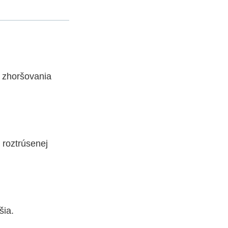
a zhoršovania
 roztrúsenej
jšia.