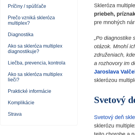
Skleróza multipl
Príčiny / spúšťače
priebeh, príznak
Prečo vzniká skleróza
pre mnohých náro
multiplex?
Diagnostika
„Po diagnostike 
Ako sa skleróza multiplex
otázok. Mnohí ic
diagnostikuje?
združeniach, kde
Liečba, prevencia, kontrola
a rozhovory im d
Jaroslava Valč
Ako sa skleróza multiplex
lieči?
sklerózou multipl
Praktické informácie
Svetový d
Komplikácie
Strava
Svetový deň skle
sklerózu multipl
tejto chorobe a 