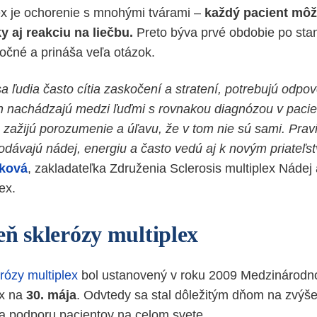
ex je ochorenie s mnohými tvárami –
každý pacient môž
y aj reakciu na liečbu.
Preto býva prvé obdobie po sta
čné a prináša veľa otázok.
sa ľudia často cítia zaskočení a stratení, potrebujú odp
h nachádzajú medzi ľuďmi s rovnakou diagnózou v paci
 zažijú porozumenie a úľavu, že v tom nie sú sami. Pravi
odávajú nádej, energiu a často vedú aj k novým priateľs
eková
, zakladateľka Združenia Sclerosis multiplex Nádej
ex.
eň sklerózy multiplex
rózy multiplex
bol ustanovený v roku 2009 Medzinárodno
ex na
30. mája
. Odvtedy sa stal dôležitým dňom na zvýš
na podporu pacientov na celom svete.