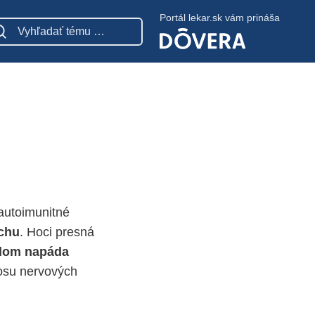
Portál lekar.sk vám prináša
 autoimunitné
chu
. Hoci presná
lom napáda
osu nervových