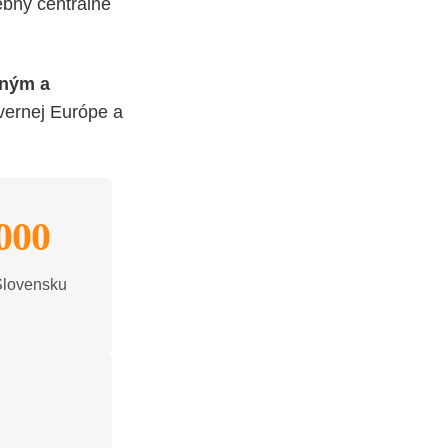
rebný centrálne
ným a
evernej Európe a
 000
Slovensku