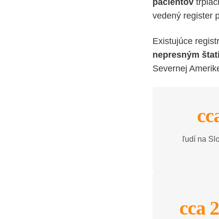
pacientov
trpia
vedený register 
Existujúce regis
nepresným štat
Severnej Amerik
cc
ľudí na Sl
cca 2