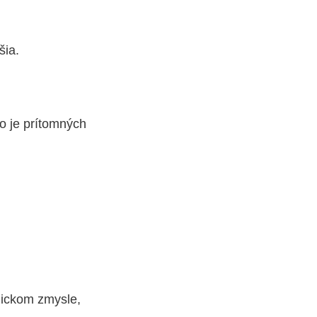
jšia.
no je prítomných
gickom zmysle,