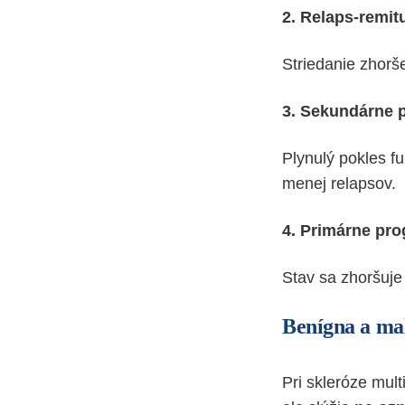
2. Relaps-remi
Striedanie zhorše
3. Sekundárne 
Plynulý pokles fu
menej relapsov.
4. Primárne pr
Stav sa zhoršuje 
Benígna a mal
Pri skleróze mul