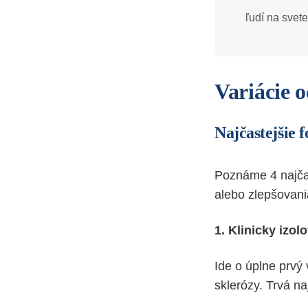
ľudí na svete
Variácie 
Najčastejšie 
Poznáme 4 najčas
alebo zlepšovani
1. Klinicky izo
Ide o úplne prvý
sklerózy. Trvá n