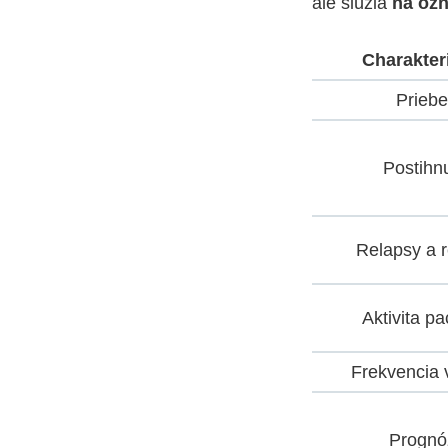
ale slúžia
na ozn
Charakter
Prieb
Postihnu
Relapsy a 
Aktivita pa
Frekvencia 
Prognó