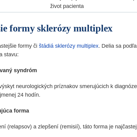
život pacienta
šie formy sklerózy multiplex
tejšie formy či
štádiá sklerózy multiplex
. Delia sa podľ
a stavu:
lovaný syndróm
 výskyt neurologických príznakov smerujúcich k diagnóze
ajmenej 24 hodín.
tujúca forma
ní (relapsov) a zlepšení (remisií), táto forma je najčaste