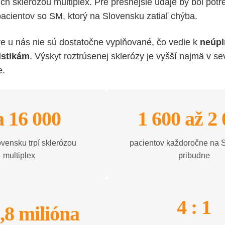
cich sklerózou multiplex. Pre presnejšie údaje by bol pot
pacientov so SM, ktorý na Slovensku zatiaľ chýba.
tre u nás nie sú dostatočne vyplňované, čo vedie k
neúpl
istikám
. Výskyt roztrúsenej sklerózy je vyšší najmä v s
e.
a 16 000
1 600 až 2
ovensku trpí sklerózou
pacientov každoročne na 
multiplex
pribudne
4 : 1
,8 milióna