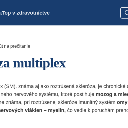
a
Top v zdravotníctve
t na prečítanie
za multiplex
ex (SM), známa aj ako roztrúsená skleróza, je chronické
lneho nervového systému, ktoré postihuje
mozog a mie
plne známa, pri roztrúsenej skleróze imunitný systém
omy
ervových vlákien – myelín,
čo vedie k poruchám pren