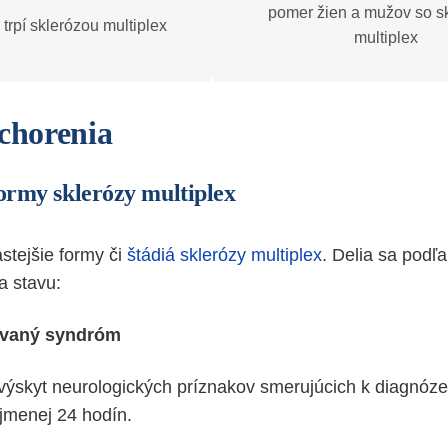
pomer žien a mužov so s
 trpí sklerózou multiplex
multiplex
ochorenia
formy sklerózy multiplex
tejšie formy či
štádiá sklerózy multiplex
. Delia sa podľ
a stavu:
lovaný syndróm
 výskyt neurologických príznakov smerujúcich k diagnóze
ajmenej 24 hodín.