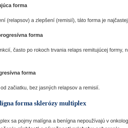
tujúca forma
ní (relapsov) a zlepšení (remisií), táto forma je najčaste
progresívna forma
nkcií, často po rokoch trvania relaps remitujúcej formy, 
ogresívna forma
od začiatku, bez jasných relapsov a remisií.
ígna forma sklerózy multiplex
tiplex sa pojmy malígna a benígna nepoužívajú v onkolo