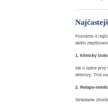
Najčastej
Poznáme 4 najčas
alebo zlepšovani
1. Klinicky izo
Ide o úplne prvý
sklerózy. Trvá n
2. Relaps-remi
Striedanie zhorše