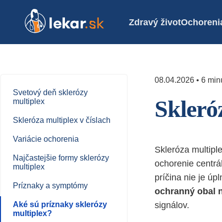
Zdravý život
Ochoreni
08.04.2026 • 6 minú
Svetový deň sklerózy
Skleró
multiplex
Skleróza multiplex v číslach
Variácie ochorenia
Skleróza multipl
Najčastejšie formy sklerózy
ochorenie centrá
multiplex
príčina nie je ú
Príznaky a symptómy
ochranný obal n
Aké sú príznaky sklerózy
signálov.
multiplex?