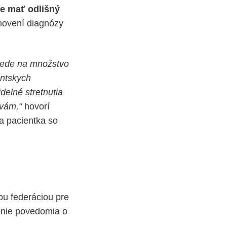
e mať odlišný
novení diagnózy
ovede na množstvo
entskych
delné stretnutia
tvám,“
hovorí
 a pacientka so
u federáciou pre
enie povedomia o