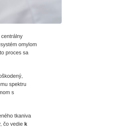
e centrálny
ý systém omylom
to proces sa
poškodený,
kému spektru
émom s
eného tkaniva
, čo vedie
k