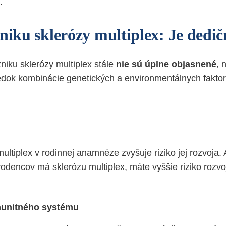
.
zniku sklerózy multiplex: Je dedi
niku sklerózy multiplex stále
nie sú úplne objasnené
, 
ledok kombinácie genetických a environmentálnych fakto
ultiplex v rodinnej anamnéze zvyšuje riziko jej rozvoja.
rodencov má sklerózu multiplex, máte vyššie riziko rozvo
munitného systému