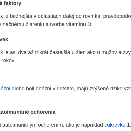
é faktory
ex je bežnejšia v oblastiach ďalej od rovníka, pravdepod
 slnečnému žiareniu a tvorbe vitamínu D.
 vek
x je asi dva až trikrát častejšia u žien ako u mužov a zv
 rokov.
ézni
alebo boli obézni v detstve, majú zvýšené riziko vz
utoimunitné ochorenia
m autoimunitným ochorením, ako je napríklad
cukrovka
1.