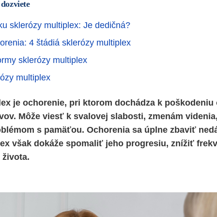
 dozviete
iku sklerózy multiplex: Je dedičná?
orenia: 4 štádiá sklerózy multiplex
ormy sklerózy multiplex
ózy multiplex
lex je ochorenie, pri ktorom dochádza k poškodeni
vov. Môže viesť k svalovej slabosti, zmenám videnia, 
roblémom s pamäťou. Ochorenia sa úplne zbaviť nedá
lex však dokáže spomaliť jeho progresiu, znížiť frek
 života.