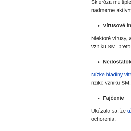
Skleróza multipl
nadmerne aktívn
Vírusové i
Niektoré vírusy, 
vzniku SM. preto
Nedostatok
Nízke hladiny vi
riziko vzniku SM.
Fajčenie
Ukázalo sa, že
u
ochorenia.