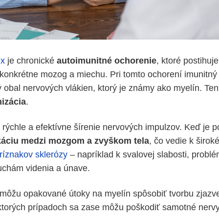
ex
je chronické
autoimunitné ochorenie
, ktoré postihuj
 konkrétne mozog a miechu. Pri tomto ochorení imunitn
obal nervových vlákien, ktorý je známy ako myelín. Ten
izácia
.
rýchle a efektívne šírenie nervových impulzov. Keď je 
áciu medzi mozgom a zvyškom tela
, čo vedie k širo
ríznakov sklerózy
– napríklad k svalovej slabosti, probl
uchám videnia a únave.
 môžu opakované útoky na myelín spôsobiť tvorbu zjazv
ektorých prípadoch sa zase môžu poškodiť samotné nervy