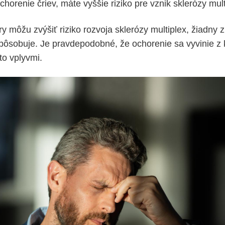
horenie čriev, máte vyššie riziko pre vznik sklerózy mult
ory môžu zvýšiť riziko rozvoja sklerózy multiplex, žiadny 
pôsobuje. Je pravdepodobné, že ochorenie sa vyvinie z
to vplyvmi.