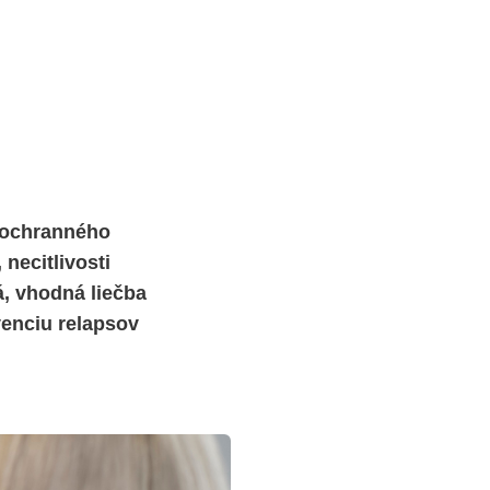
u ochranného
necitlivosti
, vhodná liečba
venciu relapsov