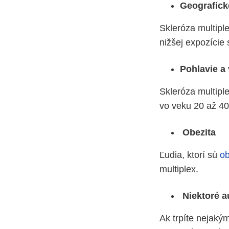
Geografick
Skleróza multipl
nižšej expozície
Pohlavie a
Skleróza multiple
vo veku 20 až 40
Obezita
Ľudia, ktorí sú
ob
multiplex.
Niektoré a
Ak trpíte nejaký