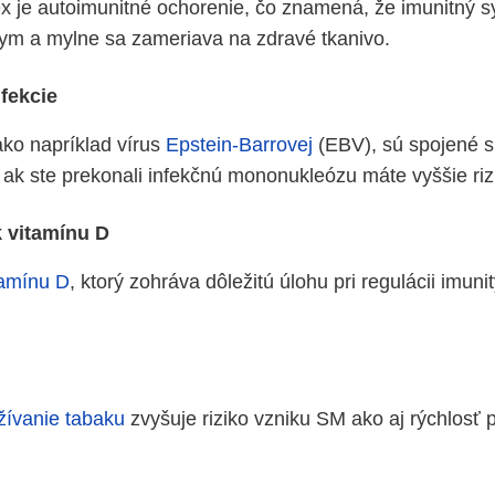
ex je autoimunitné ochorenie, čo znamená, že imunitný 
ym a mylne sa zameriava na zdravé tkanivo.
nfekcie
ako napríklad vírus
Epstein-Barrovej
(EBV), sú spojené s
 ak ste prekonali infekčnú mononukleózu máte vyššie ri
 vitamínu D
tamínu D
, ktorý zohráva dôležitú úlohu pri regulácii imuni
žívanie tabaku
zvyšuje riziko vzniku SM ako aj rýchlosť 