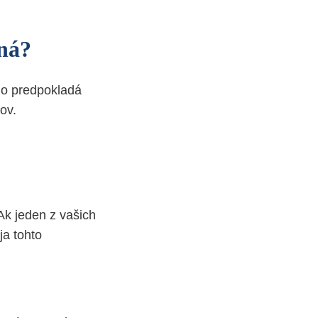
čná?
no predpokladá
rov.
 Ak jeden z vašich
ja tohto