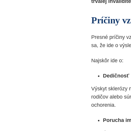
trvalej invalidite
Príčiny v
Presné príčiny vz
sa, že ide o výs
Najskôr ide o:
Dedičnosť
Výskyt sklerózy m
rodičov alebo sú
ochorenia.
Porucha i