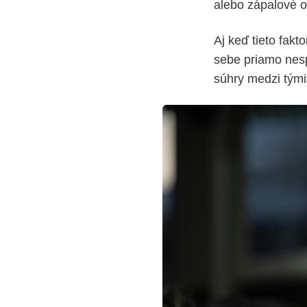
alebo zápalové oc
Aj keď tieto fakt
sebe priamo nes
súhry medzi tými