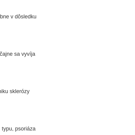
obne v dôsledku
yčajne sa vyvíja
niku sklerózy
 typu, psoriáza