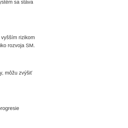
systém sa stáva
 vyšším rizikom
ziko rozvoja SM.
ty, môžu zvýšiť
progresie