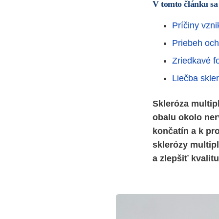
V tomto článku sa
Príčiny vzn
Priebeh och
Zriedkavé f
Liečba skler
Skleróza multip
obalu okolo ner
končatín a k p
sklerózy multip
a zlepšiť kvalitu