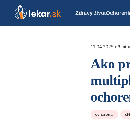
Zdravý život
Ochoreni
11.04.2025 • 6 minú
Ako pr
multipl
ochore
ochorenia
sk