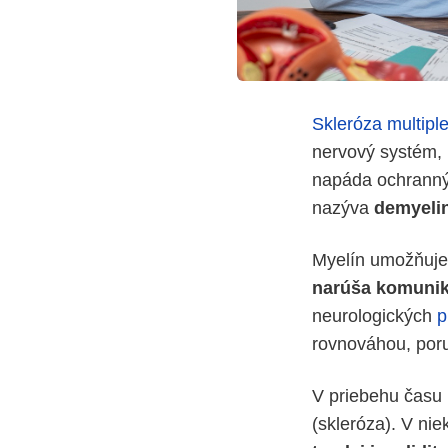
Skleróza multipl
nervový systém,
napáda ochranný 
nazýva
demyelin
Myelín umožňuje 
narúša komunik
neurologických
p
rovnováhou, por
V priebehu času
(skleróza). V ni