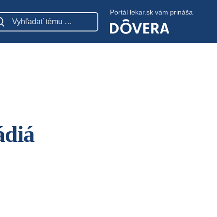
Portál lekar.sk vám prináša
ádiá