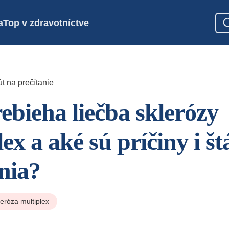
a
Top v zdravotníctve
t na prečítanie
ebieha liečba sklerózy
ex a aké sú príčiny i št
nia?
leróza multiplex