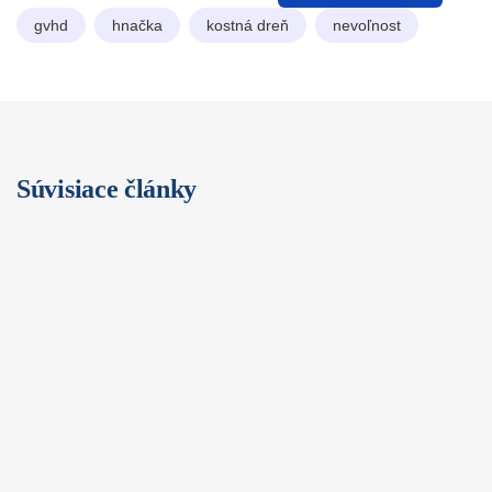
gvhd
hnačka
kostná dreň
nevoľnost
Súvisiace články