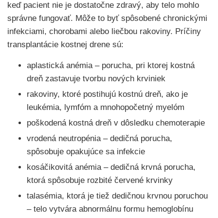
keď pacient nie je dostatočne zdravý, aby telo mohlo
správne fungovať. Môže to byť spôsobené chronickými
infekciami, chorobami alebo liečbou rakoviny. Príčiny
transplantácie kostnej drene sú:
aplastická anémia – porucha, pri ktorej kostná
dreň zastavuje tvorbu nových krviniek
rakoviny, ktoré postihujú kostnú dreň, ako je
leukémia, lymfóm a mnohopočetný myelóm
poškodená kostná dreň v dôsledku chemoterapie
vrodená neutropénia – dedičná porucha,
spôsobuje opakujúce sa infekcie
kosáčikovitá anémia – dedičná krvná porucha,
ktorá spôsobuje rozbité červené krvinky
talasémia, ktorá je tiež dedičnou krvnou poruchou
– telo vytvára abnormálnu formu hemoglobínu