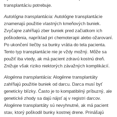
transplantáciu potrebuje.
Autológna transplantácia:
Autológne transplantácie
znamenajú použitie vlastných kmeňových buniek.
Zvyčajne zahŕňajú zber buniek pred začiatkom ich
poškodenia, napríklad pri chemoterapii alebo ožarovaní.
Po ukončení liečby sa bunky vrátia do tela pacienta.
Tento typ transplantácie nie je vždy možný. Môže sa
použiť iba vtedy, ak má pacient zdravú kostnú dreň.
Znižuje však riziko niektorých závažných komplikácií.
Alogénna transplantácia:
Alogénne transplantáty
zahŕňajú použitie buniek od darcu. Darca musí byť
geneticky blízky. Často je to kompatibilný príbuzný, ale
genetické zhody sa dajú nájsť aj v registri darcov.
Alogénne transplantáty sú nevyhnutné, ak má pacient
stav, ktorý poškodil bunky kostnej drene. Prinášajú