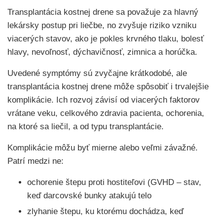
Transplantácia kostnej drene sa považuje za hlavný
lekársky postup pri liečbe, no zvyšuje riziko vzniku
viacerých stavov, ako je pokles krvného tlaku, bolesť
hlavy, nevoľnosť, dýchavičnosť, zimnica a horúčka.
Uvedené symptómy sú zvyčajne krátkodobé, ale
transplantácia kostnej drene môže spôsobiť i trvalejšie
komplikácie. Ich rozvoj závisí od viacerých faktorov
vrátane veku, celkového zdravia pacienta, ochorenia,
na ktoré sa liečil, a od typu transplantácie.
Komplikácie môžu byť mierne alebo veľmi závažné.
Patrí medzi ne:
ochorenie štepu proti hostiteľovi (GVHD – stav,
keď darcovské bunky atakujú telo
zlyhanie štepu, ku ktorému dochádza, keď