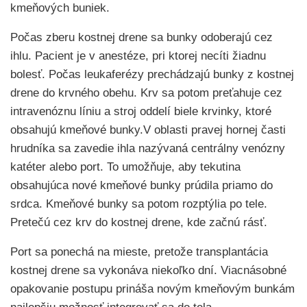
kmeňových buniek.
Počas zberu kostnej drene sa bunky odoberajú cez
ihlu. Pacient je v anestéze, pri ktorej necíti žiadnu
bolesť. Počas leukaferézy prechádzajú bunky z kostnej
drene do krvného obehu. Krv sa potom preťahuje cez
intravenóznu líniu a stroj oddelí biele krvinky, ktoré
obsahujú kmeňové bunky.V oblasti pravej hornej časti
hrudníka sa zavedie ihla nazývaná centrálny venózny
katéter alebo port. To umožňuje, aby tekutina
obsahujúca nové kmeňové bunky prúdila priamo do
srdca. Kmeňové bunky sa potom rozptýlia po tele.
Pretečú cez krv do kostnej drene, kde začnú rásť.
Port sa ponechá na mieste, pretože transplantácia
kostnej drene sa vykonáva niekoľko dní. Viacnásobné
opakovanie postupu prináša novým kmeňovým bunkám