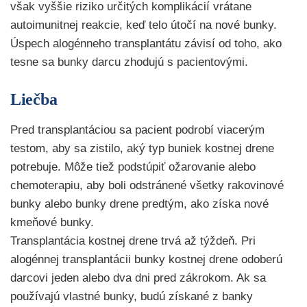
však vyššie riziko určitých komplikácií vrátane
autoimunitnej reakcie, keď telo útočí na nové bunky.
Úspech alogénneho transplantátu závisí od toho, ako
tesne sa bunky darcu zhodujú s pacientovými.
Liečba
Pred transplantáciou sa pacient podrobí viacerým
testom, aby sa zistilo, aký typ buniek kostnej drene
potrebuje. Môže tiež podstúpiť ožarovanie alebo
chemoterapiu, aby boli odstránené všetky rakovinové
bunky alebo bunky drene predtým, ako získa nové
kmeňové bunky.
Transplantácia kostnej drene trvá až týždeň. Pri
alogénnej transplantácii bunky kostnej drene odoberú
darcovi jeden alebo dva dni pred zákrokom. Ak sa
používajú vlastné bunky, budú získané z banky