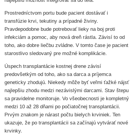
najlepšiu možnosť integrovať sa do tela.
Prostredníctvom portu bude pacient dostávať i
transfúzie krvi, tekutiny a prípadné živiny.
Pravdepodobne bude potrebovať lieky na boj proti
infekciám a pomoc, aby nová dreň rástla. Závisí to od
toho, ako dobre liečbu zvládne. V tomto čase je pacient
starostlivo sledovaný pre možné komplikácie.
Úspech transplantácie kostnej drene závisí
predovšetkým od toho, ako sa darca a príjemca
geneticky zhodujú. Niekedy môže byť veľmi ťažké nájsť
najlepšiu zhodu medzi nezávislými darcami. Stav štepu
sa pravidelne monitoruje. Vo všeobecnosti je kompletný
medzi 10 až 28 dňami po počiatočnej transplantácii.
Prvým znakom je nárast počtu bielych krviniek. Ten
ukazuje, že po transplantácii sa začínajú vytvárať nové
krvinky.