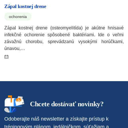
Zápal kostnej drene
ochorenia
Zápal kostnej drene (osteomyelitída) je akútne hnisavé
infekčné ochorenie spôsobené baktériami. Ide o veľmi
závažnú chorobu, sprevádzanú vysokými horúčkami,
únavou,…
Chcete dostávať novinky?
Odoberajte náš newsletter a získajte prístup k
tréningovým plánom, jedálničkom, súťažiam a