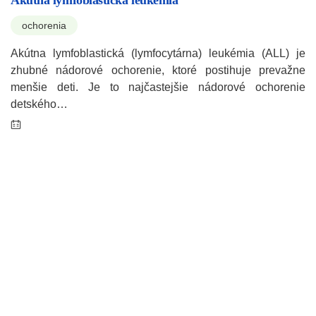
Akútna lymfoblastická leukémia
ochorenia
Akútna lymfoblastická (lymfocytárna) leukémia (ALL) je
zhubné nádorové ochorenie, ktoré postihuje prevažne
menšie deti. Je to najčastejšie nádorové ochorenie
detského…