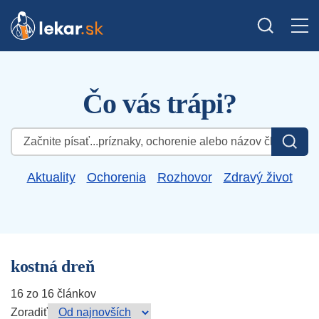
Čo vás trápi?
Hľadať:
Aktuality
Ochorenia
Rozhovor
Zdravý život
kostná dreň
16 zo 16 článkov
Zoradiť