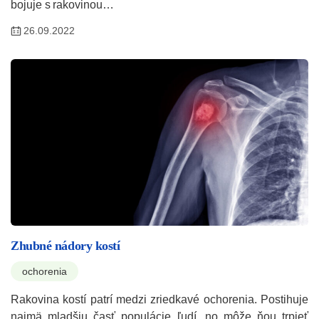
bojuje s rakovinou…
26.09.2022
Zhubné nádory kostí
ochorenia
Rakovina kostí patrí medzi zriedkavé ochorenia. Postihuje
najmä mladšiu časť populácie ľudí, no môže ňou trpieť