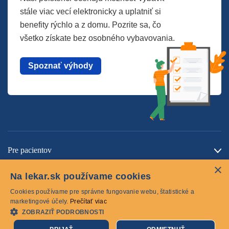
stále viac vecí elektronicky a uplatniť si
benefity rýchlo a z domu. Pozrite sa, čo
všetko získate bez osobného vybavovania.
Spoznať výhody
Pre pacientov
×
O spoločnosti
Na lekar.sk používame cookies
Kontaktujte nás
Cookies používame pre správne fungovanie webu, štatistické a
marketingové účely.
Prečítať viac
ZOBRAZIŤ PODROBNOSTI
Cookies