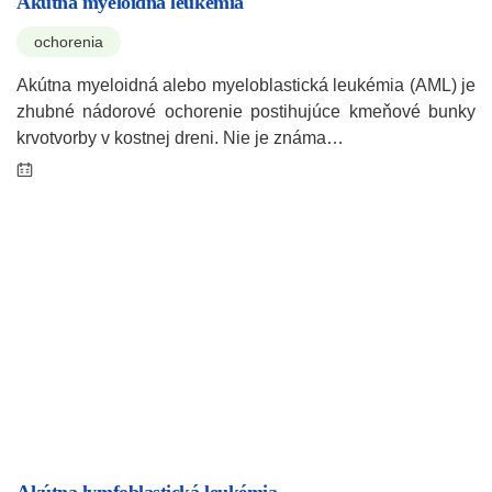
Akútna myeloidná leukémia
ochorenia
Akútna myeloidná alebo myeloblastická leukémia (AML) je
zhubné nádorové ochorenie postihujúce kmeňové bunky
krvotvorby v kostnej dreni. Nie je známa…