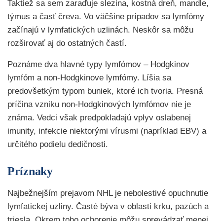
Taktiež sa sem zaraďuje slezina, kostná dreň, mandle,
týmus a časť čreva. Vo väčšine prípadov sa lymfómy
začínajú v lymfatických uzlinách. Neskôr sa môžu
rozširovať aj do ostatných častí.
Poznáme dva hlavné typy lymfómov – Hodgkinov
lymfóm a non-Hodgkinove lymfómy. Líšia sa
predovšetkým typom buniek, ktoré ich tvoria. Presná
príčina vzniku non-Hodgkinových lymfómov nie je
známa. Vedci však predpokladajú vplyv oslabenej
imunity, infekcie niektorými vírusmi (napríklad EBV) a
určitého podielu dedičnosti.
Príznaky
Najbežnejším prejavom NHL je nebolestivé opuchnutie
lymfatickej uzliny. Časté býva v oblasti krku, pazúch a
triesla. Okrem toho ochorenie môžu sprevádzať menej