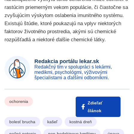
rastúcim priemerným vekom populácie, či čiastočne sa
zvyšujúcim výskytom oslabenia imunitného systému.
Existujú štúdie, ktoré poukazujú na vplyv niektorých
faktorov životného prostredia, akými sú chemické
rozpúšťadlá a niektoré ďalšie chemické látky.
Redakcia portálu lekar.sk
Redakčný tím v spolupráci s lekármi,
medikmi, psychológmi, výživovými
špecialistami a ďalšími odborníkmi.
ochorenia
Zdieľať
článok
bolesť brucha
kašeľ
kostná dreň
nočné potenie
non-hodgkinove lymfómy
únava