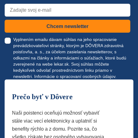
Chcem newsletter
Vyplnením emailu dávam súhlas na jeho spracovanie
prevádzkovateľovi stránky, ktorým je DÔVERA zdravotná
poisťovňa, a. s., za účelom zasielania newsletterov, s
odkazmi na články a informáciami o súťažiach, ktoré budú
zverejnené na webe
lekar.sk
. Svoj súhlas môžete
kedykoľvek odvolať prostredníctvom linku priamo v
newslettri.
Informácie o spracovaní osobných údajov.
Prečo byť v Dôvere
Naši poistenci oceňujú možnosť vybaviť
stále viac vecí elektronicky a uplatniť si
benefity rýchlo a z domu. Pozrite sa, čo
všetko získate bez osobného vybavovania.