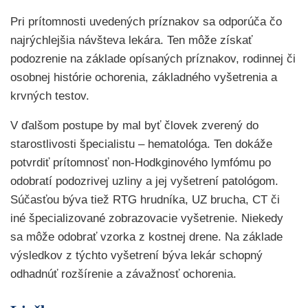
Pri prítomnosti uvedených príznakov sa odporúča čo
najrýchlejšia návšteva lekára. Ten môže získať
podozrenie na základe opísaných príznakov, rodinnej či
osobnej histórie ochorenia, základného vyšetrenia a
krvných testov.
V ďalšom postupe by mal byť človek zverený do
starostlivosti špecialistu – hematológa. Ten dokáže
potvrdiť prítomnosť non-Hodkginového lymfómu po
odobratí podozrivej uzliny a jej vyšetrení patológom.
Súčasťou býva tiež RTG hrudníka, UZ brucha, CT či
iné špecializované zobrazovacie vyšetrenie. Niekedy
sa môže odobrať vzorka z kostnej drene. Na základe
výsledkov z týchto vyšetrení býva lekár schopný
odhadnúť rozšírenie a závažnosť ochorenia.