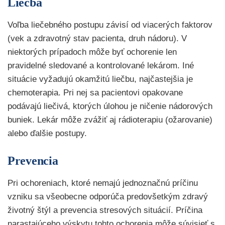
Liečba
Voľba liečebného postupu závisí od viacerých faktorov
(vek a zdravotný stav pacienta, druh nádoru). V
niektorých prípadoch môže byť ochorenie len
pravidelné sledované a kontrolované lekárom. Iné
situácie vyžadujú okamžitú liečbu, najčastejšia je
chemoterapia. Pri nej sa pacientovi opakovane
podávajú liečivá, ktorých úlohou je ničenie nádorových
buniek. Lekár môže zvážiť aj rádioterapiu (ožarovanie)
alebo ďalšie postupy.
Prevencia
Pri ochoreniach, ktoré nemajú jednoznačnú príčinu
vzniku sa všeobecne odporúča predovšetkým zdravý
životný štýl a prevencia stresových situácií. Príčina
narastajúceho výskytu tohto ochorenia môže súvisieť s