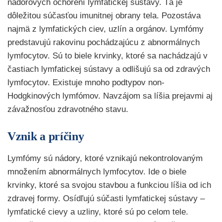
nádorových ochorení lymfatickej sústavy. Tá je
dôležitou súčasťou imunitnej obrany tela. Pozostáva
najmä z lymfatických ciev, uzlín a orgánov. Lymfómy
predstavujú rakovinu pochádzajúcu z abnormálnych
lymfocytov. Sú to biele krvinky, ktoré sa nachádzajú v
častiach lymfatickej sústavy a odlišujú sa od zdravých
lymfocytov. Existuje mnoho podtypov non-
Hodgkinových lymfómov. Navzájom sa líšia prejavmi aj
závažnosťou zdravotného stavu.
Vznik a príčiny
Lymfómy sú nádory, ktoré vznikajú nekontrolovaným
množením abnormálnych lymfocytov. Ide o biele
krvinky, ktoré sa svojou stavbou a funkciou líšia od ich
zdravej formy. Osídľujú súčasti lymfatickej sústavy –
lymfatické cievy a uzliny, ktoré sú po celom tele.