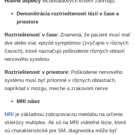
Hlavné aspekty
Mcdonaldových kritérií zahŕňajú:
Demonštrácia roztrieštenosti lézií v čase a
priestore
Roztrieštenosť v čase:
Znamená, že pacient musí mať
dve alebo viac epizód symptómov (zvyčajne v rôznych
časoch), ktoré naznačujú poškodenie rôznych oblastí
nervového systému.
Roztrieštenosť v priestore:
Poškodenie nervového
systému musí byť prítomné v rôznych oblastiach,
napríklad v mozgu, mieche a zrakovom nerve.
MRI nález
MRI
je základnou zobrazovacou metódou na určenie
sklerózy multiplex. Ak sú na MRI viditeľné lézie, ktoré
sú charakteristické pre SM, diagnostika môže byť