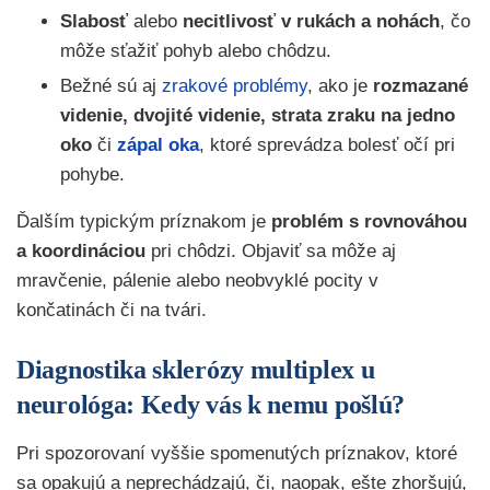
Slabosť
alebo
necitlivosť v rukách a nohách
, čo
môže sťažiť pohyb alebo chôdzu.
Bežné sú aj
zrakové problémy
, ako je
rozmazané
videnie, dvojité videnie, strata zraku na jedno
oko
či
zápal oka
, ktoré sprevádza bolesť očí pri
pohybe.
Ďalším typickým príznakom je
problém s rovnováhou
a koordináciou
pri chôdzi. Objaviť sa môže aj
mravčenie, pálenie alebo neobvyklé pocity v
končatinách či na tvári.
Diagnostika sklerózy multiplex u
neurológa: Kedy vás k nemu pošlú?
Pri spozorovaní vyššie spomenutých príznakov, ktoré
sa opakujú a neprechádzajú, či, naopak, ešte zhoršujú,