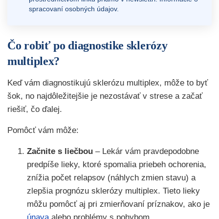
spracovaní osobných údajov.
Čo robiť po diagnostike sklerózy
multiplex?
Keď vám diagnostikujú sklerózu multiplex, môže to byť
šok, no najdôležitejšie je nezostávať v strese a začať
riešiť, čo ďalej.
Pomôcť vám môže:
Začnite s liečbou
– Lekár vám pravdepodobne
predpíše lieky, ktoré spomalia priebeh ochorenia,
znížia počet relapsov (náhlych zmien stavu) a
zlepšia prognózu sklerózy multiplex. Tieto lieky
môžu pomôcť aj pri zmierňovaní príznakov, ako je
únava
alebo problémy s pohybom.