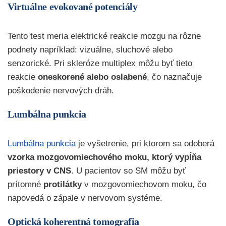
Virtuálne evokované potenciály
Tento test meria elektrické reakcie mozgu na rôzne
podnety napríklad: vizuálne, sluchové alebo
senzorické. Pri skleróze multiplex môžu byť tieto
reakcie
oneskorené alebo oslabené
, čo naznačuje
poškodenie nervových dráh.
Lumbálna punkcia
Lumbálna punkcia
je vyšetrenie, pri ktorom sa odoberá
vzorka mozgovomiechového moku, ktorý vypĺňa
priestory v CNS
. U pacientov so SM môžu byť
prítomné
protilátky
v mozgovomiechovom moku, čo
napovedá o zápale v nervovom systéme.
Optická koherentná tomografia