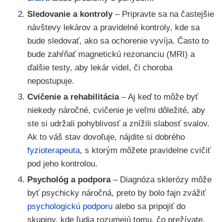
Sledovanie a kontroly
– Pripravte sa na častejšie
návštevy lekárov a pravidelné kontroly, kde sa
bude sledovať, ako sa ochorenie vyvíja. Často to
bude zahŕňať magnetickú rezonanciu (MRI) a
ďalšie testy, aby lekár videl, či choroba
nepostupuje.
Cvičenie a rehabilitácia
– Aj keď to môže byť
niekedy náročné, cvičenie je veľmi dôležité, aby
ste si udržali pohyblivosť a znížili slabosť svalov.
Ak to váš stav dovoľuje, nájdite si dobrého
fyzioterapeuta
, s ktorým môžete pravidelne cvičiť
pod jeho kontrolou.
Psychológ a podpora
– Diagnóza sklerózy môže
byť psychicky náročná, preto by bolo fajn zvážiť
psychologickú podporu
alebo sa pripojiť do
skupiny, kde ľudia rozumejú tomu, čo prežívate.