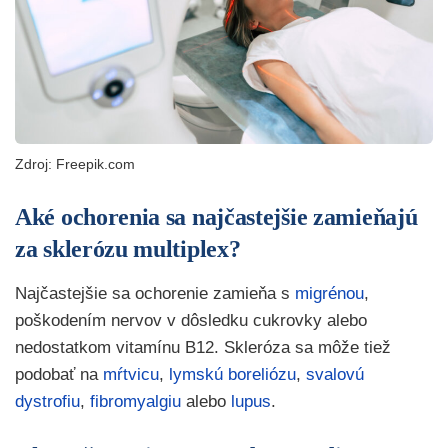
Zdroj: Freepik.com
Aké ochorenia sa najčastejšie zamieňajú
za sklerózu multiplex?
Najčastejšie sa ochorenie zamieňa s
migrénou
,
poškodením nervov v dôsledku cukrovky alebo
nedostatkom vitamínu B12. Skleróza sa môže tiež
podobať na
mŕtvicu
,
lymskú boreliózu
,
svalovú
dystrofiu
,
fibromyalgiu
alebo
lupus
.