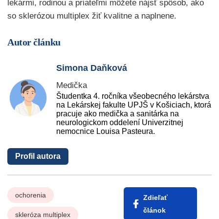
lekármi, rodinou a priateľmi môžete nájsť spôsob, ako
so sklerózou multiplex žiť kvalitne a naplnene.
Autor článku
Simona Daňková
Medička
Študentka 4. ročníka všeobecného lekárstva
na Lekárskej fakulte UPJŠ v Košiciach, ktorá
pracuje ako medička a sanitárka na
neurologickom oddelení Univerzitnej
nemocnice Louisa Pasteura.
Profil autora
ochorenia
Zdieľať
článok
skleróza multiplex