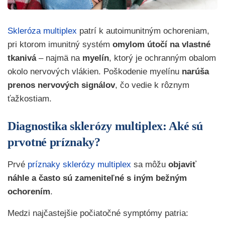
Skleróza multiplex
patrí k autoimunitným ochoreniam,
pri ktorom imunitný systém
omylom útočí na vlastné
tkanivá
– najmä na
myelín
, ktorý je ochranným obalom
okolo nervových vlákien. Poškodenie myelínu
narúša
prenos nervových signálov
, čo vedie k rôznym
ťažkostiam.
Diagnostika sklerózy multiplex: Aké sú
prvotné príznaky?
Prvé
príznaky sklerózy multiplex
sa môžu
objaviť
náhle a často sú zameniteľné s iným bežným
ochorením
.
Medzi najčastejšie počiatočné symptómy patria: