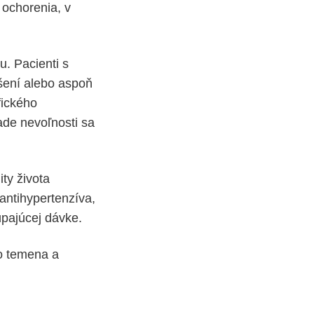
 ochorenia, v
u. Pacienti s
ušení alebo aspoň
fického
ade nevoľnosti sa
ity života
antihypertenzíva,
úpajúcej dávke.
do temena a