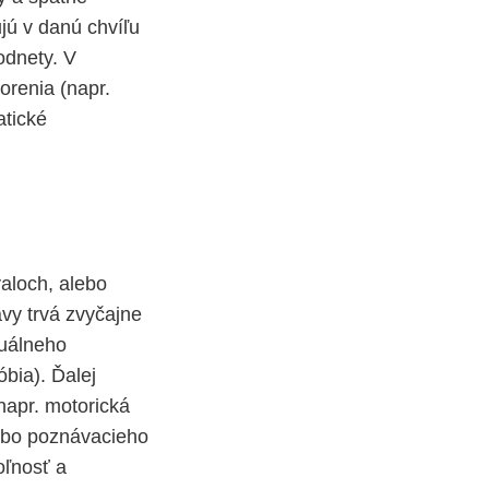
ujú v danú chvíľu
odnety. V
renia (napr.
atické
aloch, alebo
vy trvá zvyčajne
zuálneho
óbia). Ďalej
(napr. motorická
lebo poznávacieho
oľnosť a