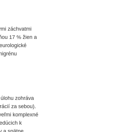
ými záchvatmi
í ňou 17 % žien a
eurologické
migrénu
ú úlohu zohráva
ácií za sebou).
 veľmi komplexné
edúcich k
y a spätne