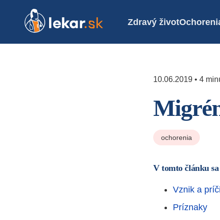
Zdravý život
Ochoreni
10.06.2019 • 4 minú
Migré
ochorenia
V tomto článku sa
Vznik a príč
Príznaky