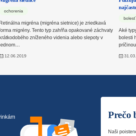
Migréna sietnice
Pulzujú
najčaste
ochorenia
bolesť
Retinálna migréna (migréna sietnice) je zriedkavá
forma migrény. Tento typ zahŕňa opakované záchvaty
Aké typy
krátkodobého zníženého videnia alebo slepoty v
bolesti 
jednom…
príčino
12.06.2019
31.03
Prečo 
vinkám
Naši poisten