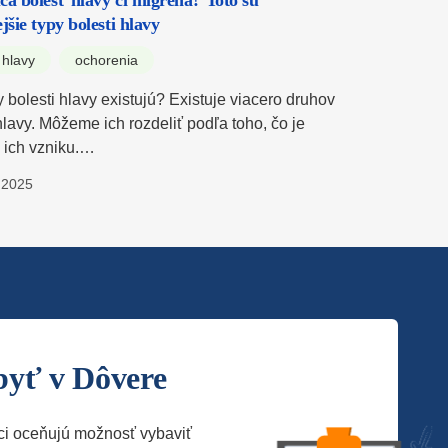
ca bolesť hlavy či migréna? Toto sú
jšie typy bolesti hlavy
 hlavy
ochorenia
 bolesti hlavy existujú? Existuje viacero druhov
hlavy. Môžeme ich rozdeliť podľa toho, čo je
u ich vzniku.…
.2025
byť v Dôvere
ci oceňujú možnosť vybaviť