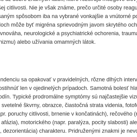
ej citlivosti. Nie je však známe, prečo určité osoby reag
saným spôsobom iba na vybrané vonkajšie a vnútorné p
doch môže byť migréna sprievodným javom skrytého ocho
nováha, neurologické a psychiatrické ochorenia, traum
nizmu) alebo užívania omamných látok.
ndenciu sa opakovať v pravidelných, rôzne dlhých interv
stihnúť len v ojedinelých prípadoch. Samotná bolesť hla
odín. Typické prodromálne symptómy sú najčastejšie vi
 svetelné škvrny, obrazce, čiastočná strata videnia, fotof
r. poruchy citlivosti, brnenie v končatinách), rečového 
afázia), motorického (napr. paralýza, pocity slabosti) a
, dezorientácia) charakteru. Pridruženými znakmi je nev