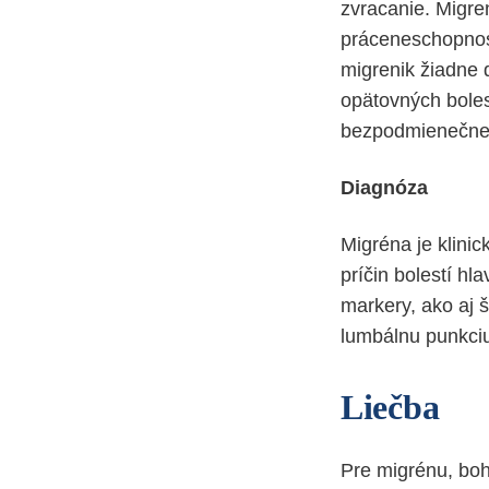
zvracanie. Migre
práceneschopnos
migrenik žiadne 
opätovných boles
bezpodmienečne 
Diagnóza
Migréna je klini
príčin bolestí h
markery, ako aj 
lumbálnu punkciu
Liečba
Pre migrénu, bohu