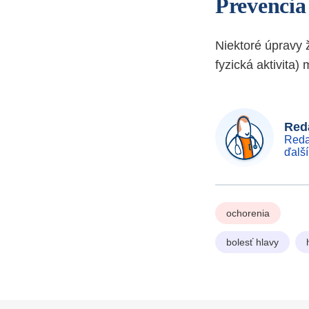
Prevencia
Niektoré úpravy ž
fyzická aktivita)
Reda
Reda
ďalš
ochorenia
bolesť hlavy