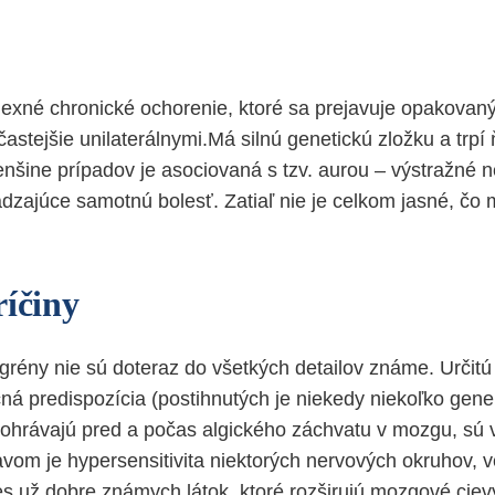
exné chronické ochorenie, ktoré sa prejavuje opakovan
jčastejšie unilaterálnymi.Má silnú genetickú zložku a trp
šine prípadov je asociovaná s tzv. aurou – výstražné n
dzajúce samotnú bolesť. Zatiaľ nie je celkom jasné, čo 
ríčiny
igrény nie sú doteraz do všetkých detailov známe. Určit
á predispozícia (postihnutých je niekedy niekoľko gener
dohrávajú pred a počas algického záchvatu v mozgu, sú
vom je hypersensitivita niektorých nervových okruhov, v
s už dobre známych látok, ktoré rozširujú mozgové ciev