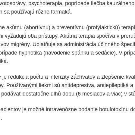
votosprávy, psychoterapia, poprípade liečba kauzálneho
h sa používajú rôzne farmaká.
me akútnu (abortívnu) a preventívnu (profylaktickú) terapi
i vyžadujú oba prístupy. Akútna terapia spočíva v prer
avov migrény. Uplatňuje sa administrácia účinného špeci
prípade hypnotika (navodenie spánku a sedácie). V príp
iká.
 je redukcia počtu a intenzity záchvatov a zlepšenie kval
. Používanými liekmi sú antidepresíva, antiepileptiká a 
é podávať dostatočne dlhú dobu (6 mesiacov a viac) v st
pacientov je možné intravenózne podanie botulotoxínu 
.