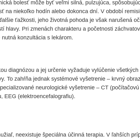
nická bolesť môže byť veľmi silná, pulzujúca, spôsobujú
ť na niekoľko hodín alebo dokonca dní. V období remi
ďalšie ťažkosti, jeho životná pohoda je však narušená 
tí hlavy. Pri zmenách charakteru a početnosti záchvatov
nutná konzultácia s lekárom.
ckou diagnózou a jej určenie vyžaduje vylúčenie všetkýc
lavy. To zahŕňa jednak systémové vyšetrenie – krvný obra
špecializované neurologické vyšetrenie – CT (počítačovú
, EEG (elektroencefalografiu).
žiaľ, neexistuje špeciálna účinná terapia. V ľahších prí