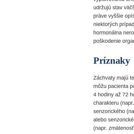
udržujú stav väčš
práve vyššie opí
niektorých prípa
hormonálna nerov
poškodenie orga
Príznaky
Záchvaty majú te
môžu pacienta po
4 hodiny až 72 h
charakteru (napr.
senzorického (nap
alebo senzorické 
(napr. zmätenosť