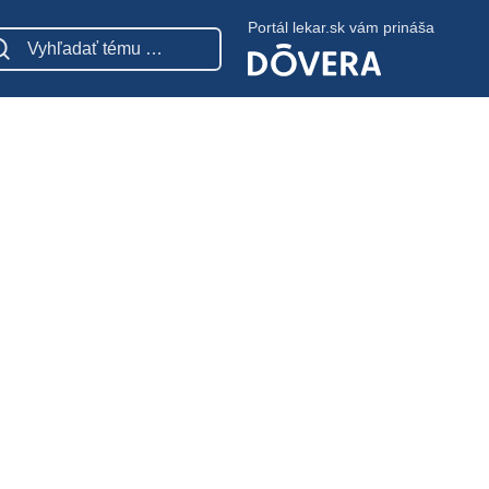
Portál lekar.sk vám prináša