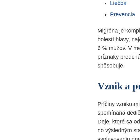
Liečba
Prevencia
Migréna je kompl
bolestí hlavy, na
6 % mužov. V men
príznaky predchá
spôsobuje.
Vznik a p
Príčiny vzniku m
spomínaná dedičn
Deje, ktoré sa o
no výsledným sta
vyplavovaniu dne