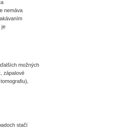
ca
sie nemáva
očakávaním
 je
h ďalších možných
z, zápalové
 tomografiu),
padoch stačí