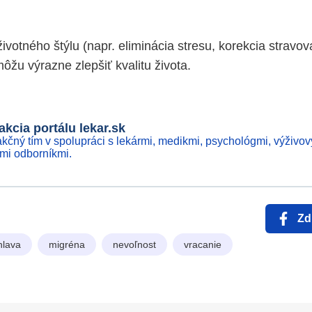
ivotného štýlu (napr. eliminácia stresu, korekcia stravo
 môžu výrazne zlepšiť kvalitu života.
kcia portálu lekar.sk
kčný tím v spolupráci s lekármi, medikmi, psychológmi, výživov
ími odborníkmi.
Zd
hlava
migréna
nevoľnost
vracanie