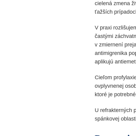
cielená zmena ži
ťažších prípadoc
V praxi rozlišuje
častými záchvatm
v zmiernení prej
antimigrenika po
aplikujú antiemet
Cieľom profylaxie
ovplyvnenej osoby
ktoré je potrebn
U refrakterných 
spánkovej oblasti