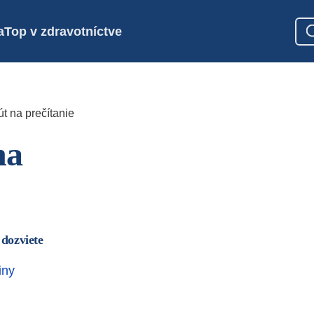
a
Top v zdravotníctve
t na prečítanie
na
 dozviete
iny