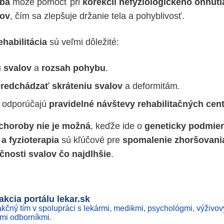
čba
môže pomôcť pri
korekcii nefyziologického ohnuti
lov
, čím sa zlepšuje držanie tela a pohyblivosť.
ehabilitácia
sú veľmi dôležité:
u svalov
a
rozsah pohybu
.
redchádzať skráteniu svalov
a deformitám.
o odporúčajú
pravidelné návštevy rehabilitačných cent
 choroby nie je možná
, keďže ide o
geneticky podmie
 a fyzioterapia
sú kľúčové pre
spomalenie zhoršovani
čnosti svalov čo najdlhšie
.
kcia portálu lekar.sk
kčný tím v spolupráci s lekármi, medikmi, psychológmi, výživov
ími odborníkmi.