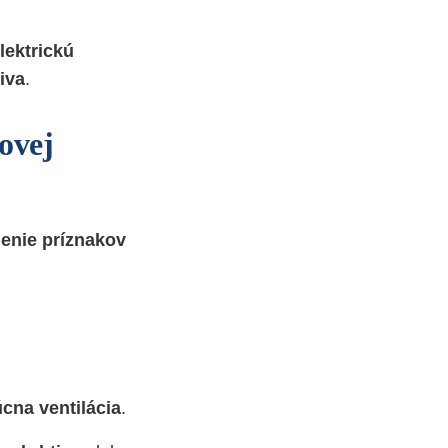
lektrickú
iva
.
lovej
enie príznakov
cna ventilácia
.