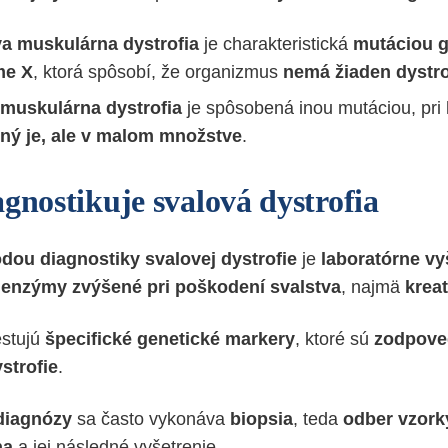
 muskulárna dystrofia
je charakteristická
mutáciou 
me X
, ktorá spôsobí, že organizmus
nemá žiaden dystro
muskulárna dystrofia
je spôsobená inou mutáciou, pri 
mný je, ale v malom množstve
.
gnostikuje svalová dystrofia
ou diagnostiky svalovej dystrofie
je
laboratórne vy
a
enzýmy zvýšené pri poškodení svalstva
, najmä
krea
estujú
špecifické genetické markery
, ktoré sú
zodpove
strofie
.
diagnózy
sa často vykonáva
biopsia
, teda
odber vzor
na
a jej následné vyšetrenie.