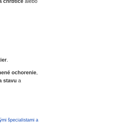
a chrbtice
alebo
ier
.
nené ochorenie
,
a stavu
a
ými špecialistami a