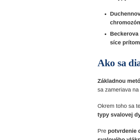
Duchennova
chromozó
Beckerova 
síce príto
Ako sa dia
Základnou metód
sa zameriava n
Okrem toho sa t
typy svalovej dy
Pre
potvrdenie 
svalového vlák