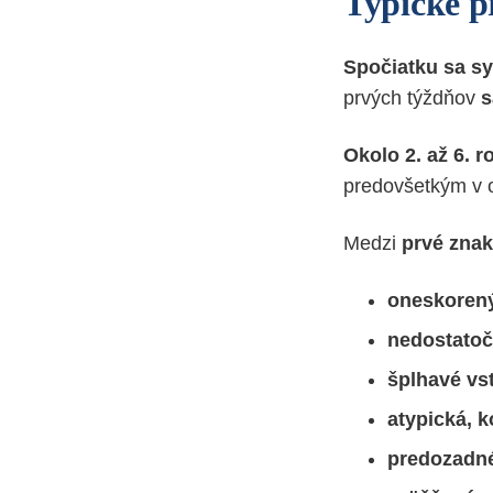
Typické pr
Spočiatku sa s
prvých týždňov
s
Okolo 2. až 6. r
predovšetkým v 
Medzi
prvé zna
oneskorený
nedostatoč
šplhavé vs
atypická, 
predozadné