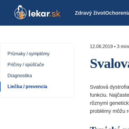
Zdravý život
Ochoreni
12.06.2019 • 3 minú
Príznaky / symptómy
Svalov
Príčiny / spúšťače
Diagnostika
Liečba / prevencia
Svalová dystrofia
funkciu. Najčaste
rôznymi genetick
problémy môžu ro