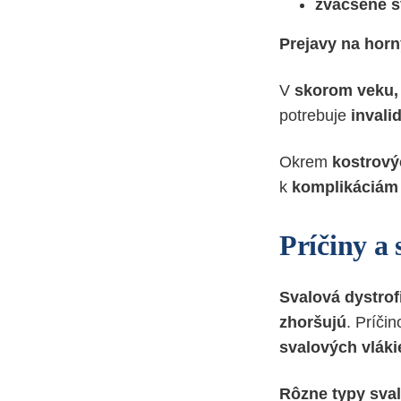
zväčšené s
Prejavy na hor
V
skorom veku, 
potrebuje
invali
Okrem
kostrový
k
komplikáciám 
Príčiny a 
Svalová dystrof
zhoršujú
. Príči
svalových vláki
Rôzne typy sval