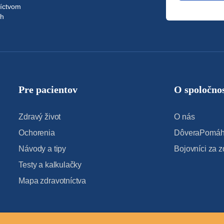
níctvom
ch
Pre pacientov
O spoločnos
Zdravý život
O nás
Ochorenia
DôveraPomáha
Návody a tipy
Bojovníci za z
Testy a kalkulačky
Mapa zdravotníctva