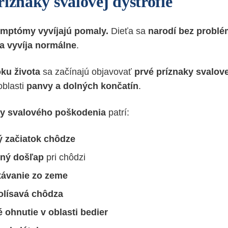
íznaky svalovej dystrofie
ymptómy vyvíjajú pomaly.
Dieťa sa
narodí bez probl
a vyvíja normálne
.
oku života
sa začínajú objavovať
prvé príznaky svalove
oblasti
panvy a dolných končatín
.
ky svalového poškodenia
patrí:
 začiatok chôdze
ný došľap
pri chôdzi
távanie zo zeme
kolísavá chôdza
 ohnutie v oblasti bedier