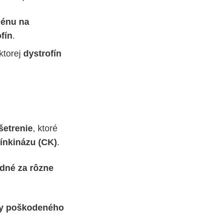
génu na
fín
.
ktorej
dystrofín
šetrenie
, ktoré
tínkinázu (CK)
.
dné za rôzne
ky poškodeného