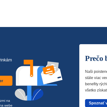
Prečo 
vinkám
Naši poisten
stále viac vec
er
benefity rých
všetko získa
azmi na
Spoznať 
 na webe