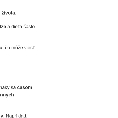
 života
.
dze
a dieťa často
vo
, čo môže viesť
znaky sa
časom
enných
ov
. Napríklad: