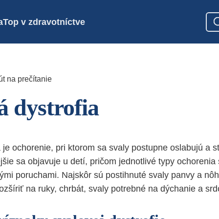
a
Top v zdravotníctve
t na prečítanie
á dystrofia
 je ochorenie, pri ktorom sa svaly postupne oslabujú a s
jšie sa objavuje u detí, pričom jednotlivé typy ochoreni
ými poruchami. Najskôr sú postihnuté svaly panvy a nôh
zšíriť na ruky, chrbát, svaly potrebné na dýchanie a srd