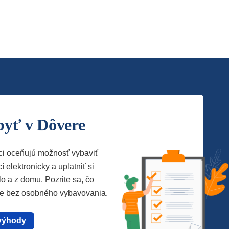
byť v Dôvere
ci oceňujú možnosť vybaviť
í elektronicky a uplatniť si
lo a z domu. Pozrite sa, čo
te bez osobného vybavovania.
výhody