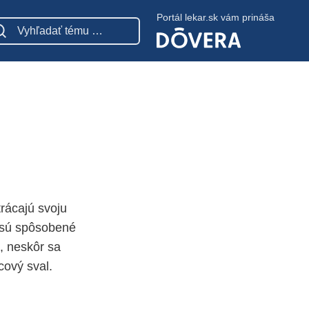
Portál lekar.sk vám prináša
trácajú svoju
a sú spôsobené
, neskôr sa
cový sval.