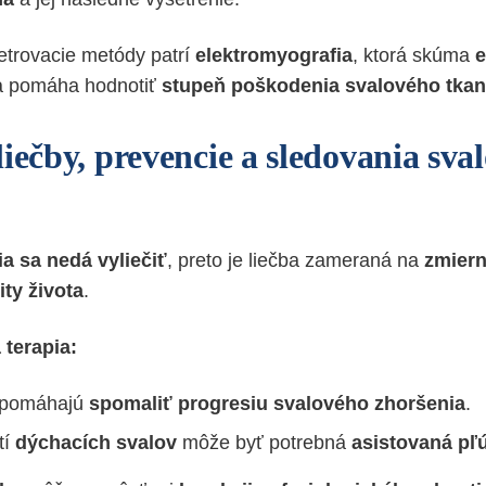
etrovacie metódy patrí
elektromyografia
, ktorá skúma
e
 pomáha hodnotiť
stupeň poškodenia svalového tkan
iečby, prevencie a sledovania sva
ia sa nedá vyliečiť
, preto je liečba zameraná na
zmiern
ity života
.
terapia:
pomáhajú
spomaliť progresiu svalového zhoršenia
.
tí
dýchacích svalov
môže byť potrebná
asistovaná pľú