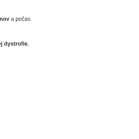
émov
a počas
j dystrofie
,