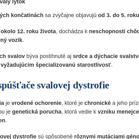
valy lýtok
ných končatinách
sa zvyčajne objavujú
od 3. do 5. roku
okolo 12. roku života
, dochádza k
neschopnosti chô
dný vozík
.
ch svalov
býva postihnuté aj
srdce a dýchacie svalst
vyžadujúcim špecializovanú starostlivosť
.
spúšťače svalovej dystrofie
ia
je
vrodené ochorenie
, ktoré je
chronické
a jeho prí
nou je
genetická porucha
, ktorá vedie k
vzniku menejc
en
.
ovej dystrofie
sú spôsobené
rôznymi mutáciami gén