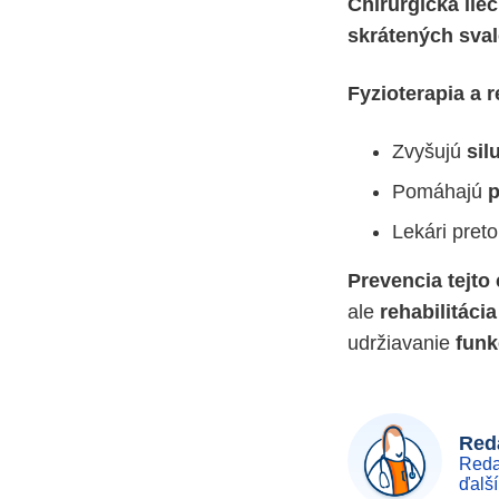
Chirurgická lie
skrátených sva
Fyzioterapia a r
Zvyšujú
sil
Pomáhajú
p
Lekári pret
Prevencia tejto
ale
rehabilitácia
udržiavanie
funk
Reda
Reda
ďalš