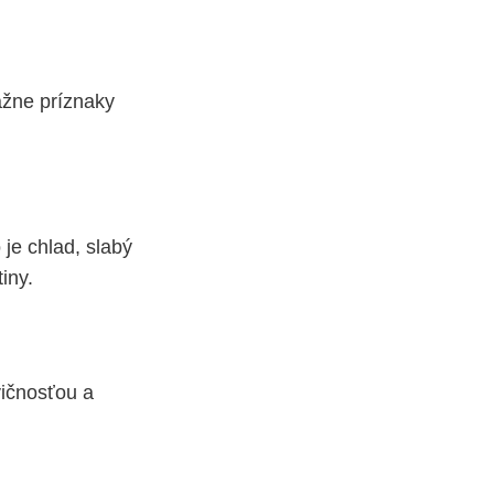
ážne príznaky
 je chlad, slabý
iny.
vičnosťou a