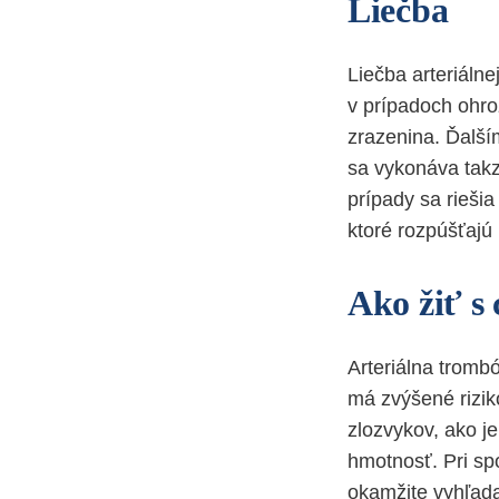
Liečba
Liečba arteriáln
v prípadoch ohroz
zrazenina. Ďalší
sa vykonáva tak
prípady sa rieši
ktoré rozpúšťajú
Ako žiť s
Arteriálna tromb
má zvýšené rizik
zlozvykov, ako j
hmotnosť. Pri sp
okamžite vyhľad