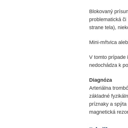
Blokovaný prísun
problematická či
strane tela), nie
Mini-mŕtvica aleb
V tomto prípade 
nedochádza k po
Diagnóza
Arteriálna tromb
základné fyzikáln
príznaky a spýta 
magnetická rezon