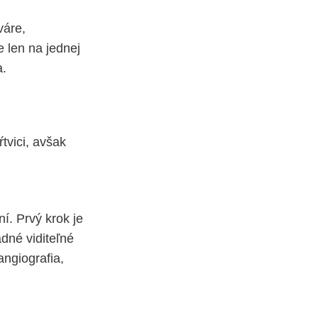
váre,
 len na jednej
a.
tvici, avšak
í. Prvý krok je
adné viditeľné
angiografia,