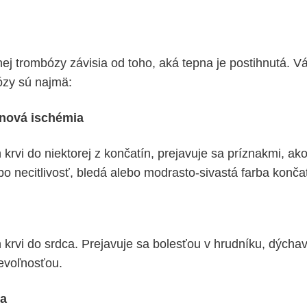
nej trombózy závisia od toho, aká tepna je postihnutá. V
bózy sú najmä:
inová ischémia
krvi do niektorej z končatín, prejavuje sa príznakmi, ako
bo necitlivosť, bledá alebo modrasto-sivastá farba končat
 krvi do srdca. Prejavuje sa bolesťou v hrudníku, dýcha
evoľnosťou.
ca