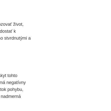
zovať život,
dostať k
so stvrdnutými a
kyt tohto
 má negatívny
atok pohybu,
a, nadmerná