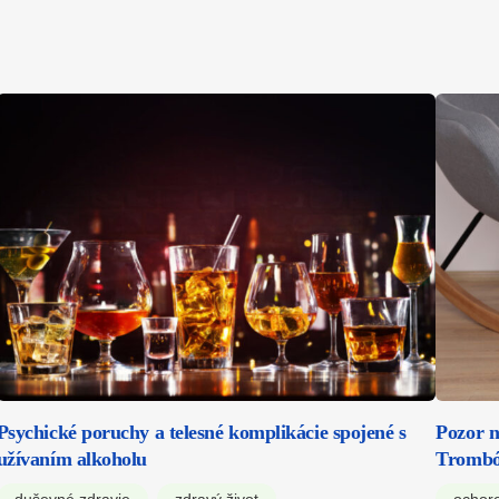
Psychické poruchy a telesné komplikácie spojené s
Pozor n
užívaním alkoholu
Trombó