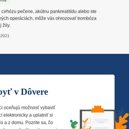
enia
 cirhózu pečene, akútnu pankreatitídu alebo ste
ných operáciách, môže vás ohrozovať trombóza
 žily.
.2021
byť v Dôvere
ci oceňujú možnosť vybaviť
í elektronicky a uplatniť si
lo a z domu. Pozrite sa, čo