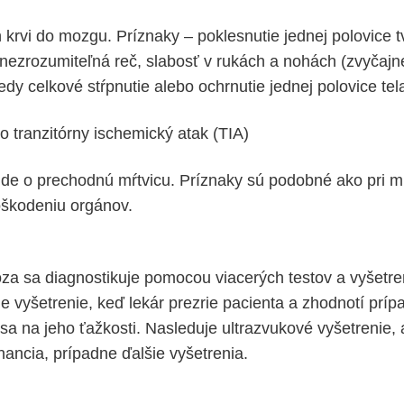
 krvi do mozgu. Príznaky – poklesnutie jednej polovice t
 nezrozumiteľná reč, slabosť v rukách a nohách (zvyčajne
kedy celkové stŕpnutie alebo ochrnutie jednej polovice tel
o tranzitórny ischemický atak (TIA)
ide o prechodnú mŕtvicu. Príznaky sú podobné ako pri mŕ
škodeniu orgánov.
óza sa diagnostikuje pomocou viacerých testov a vyšetren
e vyšetrenie, keď lekár prezrie pacienta a zhodnotí príp
sa na jeho ťažkosti. Nasleduje ultrazvukové vyšetrenie, 
ancia, prípadne ďalšie vyšetrenia.