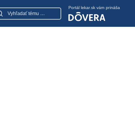
Portál lekar.sk vám prináša