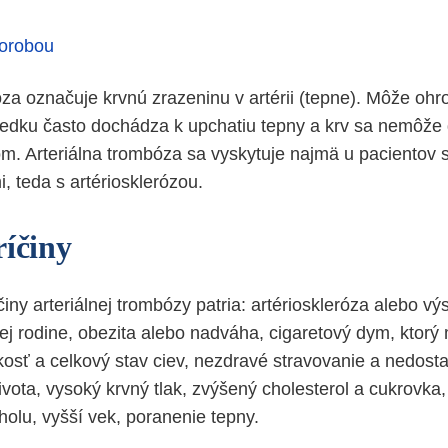
horobou
za označuje krvnú zrazeninu v artérii (tepne). Môže ohro
sledku často dochádza k upchatiu tepny a krv sa nemôže 
m. Arteriálna trombóza sa vyskytuje najmä u pacientov 
, teda s artériosklerózou.
ríčiny
iny arteriálnej trombózy patria: artérioskleróza alebo výs
kej rodine, obezita alebo nadváha, cigaretový dym, ktorý
kosť a celkový stav ciev, nezdravé stravovanie a nedost
vota, vysoký krvný tlak, zvýšený cholesterol a cukrovk
olu, vyšší vek, poranenie tepny.