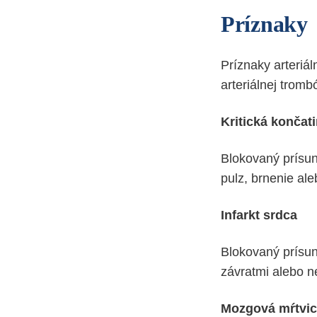
Príznaky
Príznaky arteriál
arteriálnej trom
Kritická končat
Blokovaný prísun 
pulz, brnenie ale
Infarkt srdca
Blokovaný prísun
závratmi alebo n
Mozgová mŕtvi