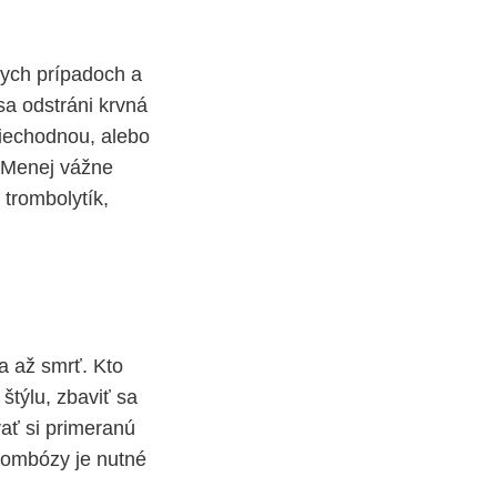
nych prípadoch a
sa odstráni krvná
riechodnou, alebo
 Menej vážne
trombolytík,
a až smrť. Kto
štýlu, zbaviť sa
vať si primeranú
trombózy je nutné