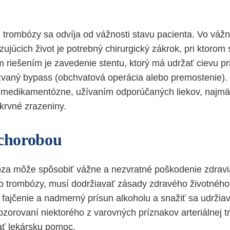
ej trombózy sa odvíja od vážnosti stavu pacienta. Vo váž
ujúcich život je potrebný chirurgický zákrok, pri ktorom 
m riešením je zavedenie stentu, ktorý má udržať cievu p
zvaný bypass (obchvatová operácia alebo premostenie).
a medikamentózne, užívaním odporúčaných liekov, najmä 
 krvné zrazeniny.
 chorobou
óza môže spôsobiť vážne a nezvratné poškodenie zdravi
o trombózy, musí dodržiavať zásady zdravého životného 
e fajčenie a nadmerný prísun alkoholu a snažiť sa udržia
ozorovaní niektorého z varovných príznakov arteriálnej 
ať lekársku pomoc.