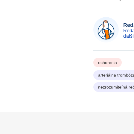
Reda
Reda
ďalš
ochorenia
arteriálna trombóz
nezrozumiteľná re