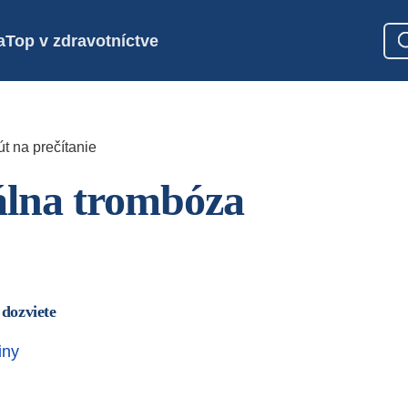
a
Top v zdravotníctve
t na prečítanie
álna trombóza
 dozviete
iny