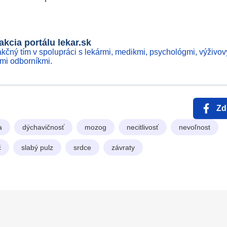
kcia portálu lekar.sk
kčný tím v spolupráci s lekármi, medikmi, psychológmi, výživov
ími odborníkmi.
Zd
a
dýchavičnosť
mozog
necitlivosť
nevoľnost
č
slabý pulz
srdce
závraty