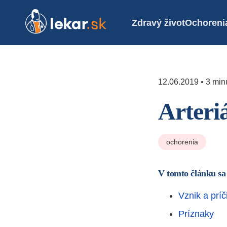
Zdravý život
Ochoreni
12.06.2019 • 3 minú
Arteri
ochorenia
V tomto článku sa
Vznik a príč
Príznaky