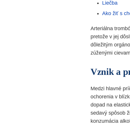
Liečba
Ako žiť s c
Arteriálna trombó
pretože v jej dô
dôležitým orgáno
zúženými cievami
Vznik a p
Medzi hlavné príč
ochorenia v blíz
dopad na elastic
sedavý spôsob ži
konzumácia alkoh