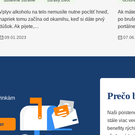
duševné zdravie
zdravý život
ochor
Vplyv alkoholu na telo nemusíte nutne pocítiť hneď,
Ak máte
napriek tomu začína od okamihu, keď si dáte prvý
po bruš
dúšok. Ak pijete,…
portálnej
09.01.2023
07.06
Prečo 
vinkám
Naši poisten
stále viac vec
er
benefity rých