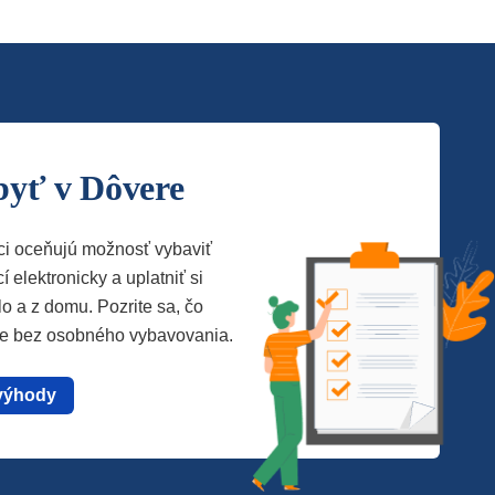
byť v Dôvere
ci oceňujú možnosť vybaviť
í elektronicky a uplatniť si
lo a z domu. Pozrite sa, čo
te bez osobného vybavovania.
výhody