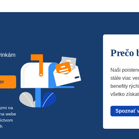
Prečo 
vinkám
Naši poisten
stále viac vec
er
benefity rých
všetko získa
azmi na
Spoznať 
 na webe
níctvom
ch