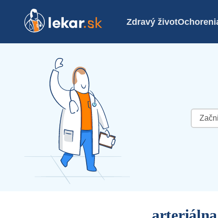
Zdravý život
Ochoreni
Hľadať:
arteriáln