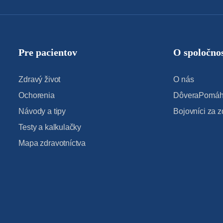
Pre pacientov
O spoločnos
Zdravý život
O nás
Ochorenia
DôveraPomáha
Návody a tipy
Bojovníci za z
Testy a kalkulačky
Mapa zdravotníctva