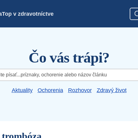
a
Top v zdravotníctve
Čo vás trápi?
Aktuality
Ochorenia
Rozhovor
Zdravý život
a trombóza