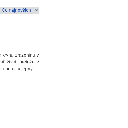
e krvnú zrazeninu v
ať život, pretože v
 k upchatiu tepny…