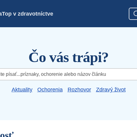
a
Top v zdravotníctve
Čo vás trápi?
Aktuality
Ochorenia
Rozhovor
Zdravý život
osť