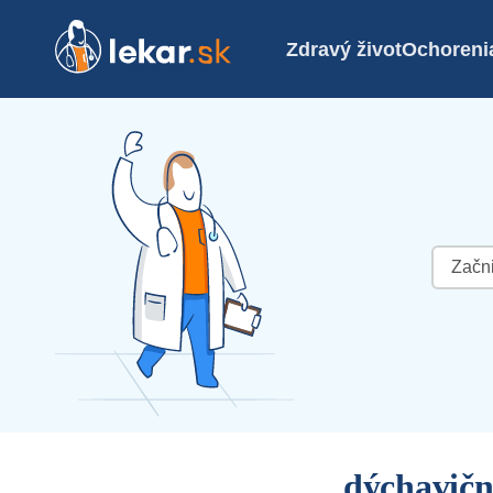
Zdravý život
Ochoreni
Hľadať:
dýchavičn