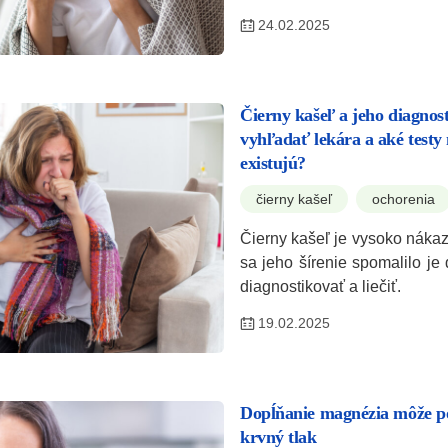
24.02.2025
Čierny kašeľ a jeho diagnos
vyhľadať lekára a aké testy 
existujú?
čierny kašeľ
ochorenia
Čierny kašeľ je vysoko nákaz
sa jeho šírenie spomalilo je 
diagnostikovať a liečiť.
19.02.2025
Dopĺňanie magnézia môže p
krvný tlak