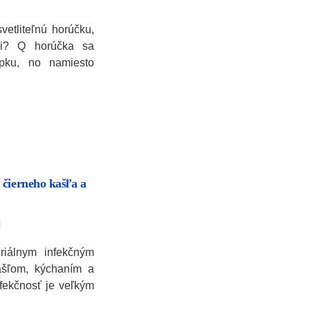
etliteľnú horúčku,
mi? Q horúčka sa
pku, no namiesto
 čierneho kašľa a
riálnym infekčným
ašľom, kýchaním a
fekčnosť je veľkým