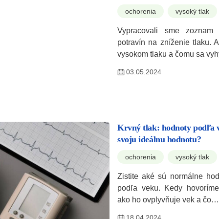
ochorenia
vysoký tlak
Vypracovali sme zoznam 1
potravín na zníženie tlaku. A
vysokom tlaku a čomu sa vy
03.05.2024
Krvný tlak: hodnoty podľa 
svoju ideálnu hodnotu?
ochorenia
vysoký tlak
Zistite aké sú normálne hod
podľa veku. Kedy hovoríme
ako ho ovplyvňuje vek a čo…
18.04.2024