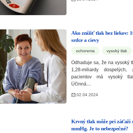
Ako znížiť tlak bez liekov: 
srdce a cievy
ochorenia
vysoký tlak
Odhaduje sa, že na vysoký tl
1,28-miliardy dospelých
pacientov má vysoký tla
Účinná…
02.04.2024
Krvný tlak môže pri záťaži 
mmHg. Je to nebezpečné?