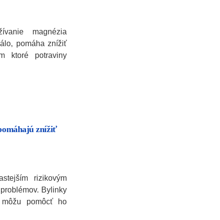
žívanie magnézia
málo, pomáha znížiť
m ktoré potraviny
 pomáhajú znížiť
stejším rizikovým
 problémov. Bylinky
m môžu pomôcť ho