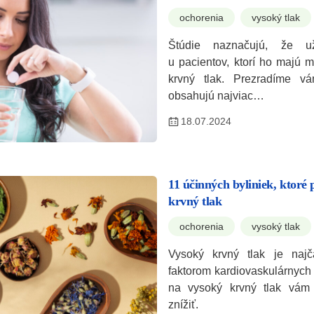
ochorenia
vysoký tlak
Štúdie naznačujú, že u
u pacientov, ktorí ho majú 
krvný tlak. Prezradíme vá
obsahujú najviac…
18.07.2024
11 účinných byliniek, ktoré
krvný tlak
ochorenia
vysoký tlak
Vysoký krvný tlak je najča
faktorom kardiovaskulárnych
na vysoký krvný tlak vá
znížiť.