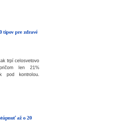
10 tipov pre zdravé
ak trpí celosvetovo
, pričom len 21%
k pod kontrolou.
stúpnuť až o 20