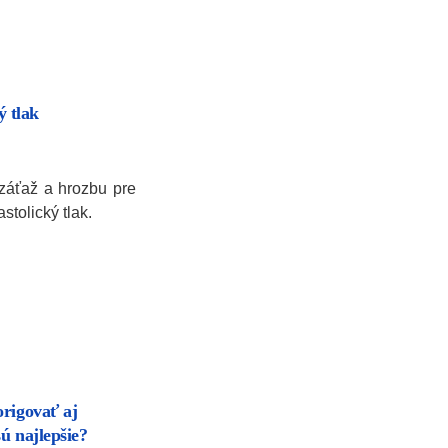
ý tlak
 záťaž a hrozbu pre
astolický tlak.
origovať aj
sú najlepšie?