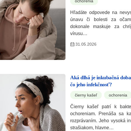
ochorenia
Hľadáte odpovede na nevysv
únavu či bolesti za oča
dokonale maskuje za chrí
vírusu…
31.05.2026
Aká dlhá je inkubačná doba
čo jeho infekčnosť?
čierny kašeľ
ochorenia
Čierny kašeľ patrí k bakte
ochoreniam. Prenáša sa k
rozprávaním. Jeho vysoká in
strašiakom, hlavne…