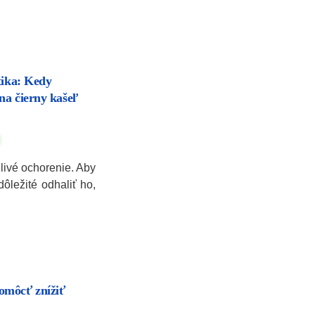
tika: Kedy
na čierny kašeľ
livé ochorenie. Aby
dôležité odhaliť ho,
omôcť znížiť