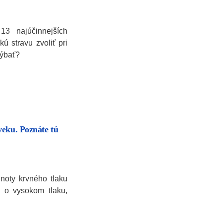
3 najúčinnejších
kú stravu zvoliť pri
hýbať?
veku. Poznáte tú
noty krvného tlaku
 o vysokom tlaku,