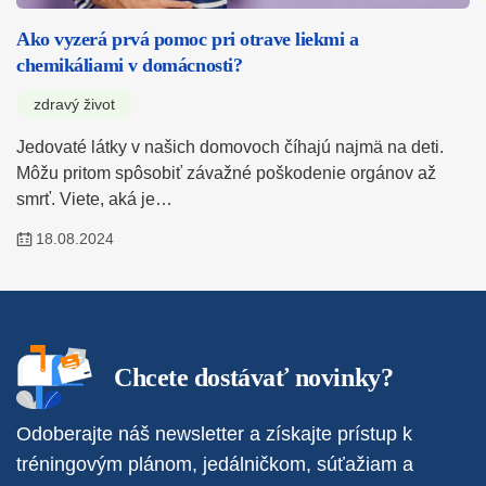
Ako vyzerá prvá pomoc pri otrave liekmi a
chemikáliami v domácnosti?
zdravý život
Jedovaté látky v našich domovoch číhajú najmä na deti.
Môžu pritom spôsobiť závažné poškodenie orgánov až
smrť. Viete, aká je…
18.08.2024
Chcete dostávať novinky?
Odoberajte náš newsletter a získajte prístup k
tréningovým plánom, jedálničkom, súťažiam a