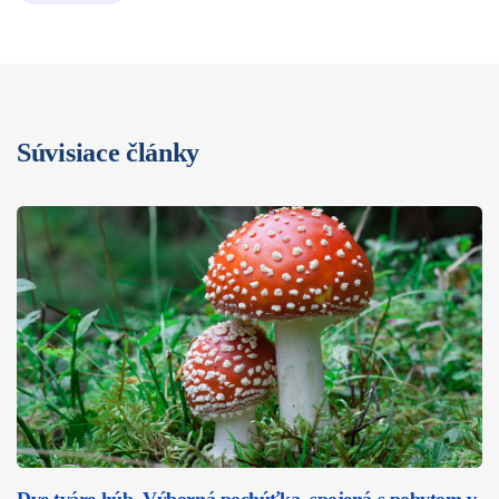
Súvisiace články
Dve tváre húb. Výborná pochúťka, spojená s pobytom v