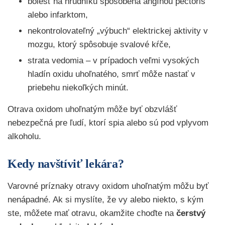
bolesť na hrudníku spôsobená angínou pectoris
alebo infarktom,
nekontrolovateľný „výbuch“ elektrickej aktivity v
mozgu, ktorý spôsobuje svalové kŕče,
strata vedomia – v prípadoch veľmi vysokých
hladín oxidu uhoľnatého, smrť môže nastať v
priebehu niekoľkých minút.
Otrava oxidom uhoľnatým môže byť obzvlášť
nebezpečná pre ľudí, ktorí spia alebo sú pod vplyvom
alkoholu.
Kedy navštíviť lekára?
Varovné príznaky otravy oxidom uhoľnatým môžu byť
nenápadné. Ak si myslíte, že vy alebo niekto, s kým
ste, môžete mať otravu, okamžite choďte na
čerstvý