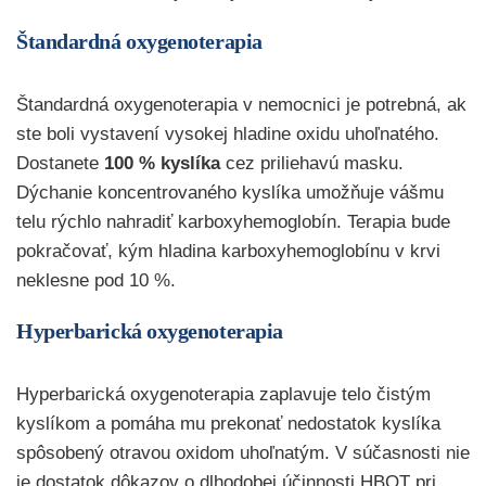
Štandardná oxygenoterapia
Štandardná oxygenoterapia v nemocnici je potrebná, ak
ste boli vystavení vysokej hladine oxidu uhoľnatého.
Dostanete
100 % kyslíka
cez priliehavú masku.
Dýchanie koncentrovaného kyslíka umožňuje vášmu
telu rýchlo nahradiť karboxyhemoglobín. Terapia bude
pokračovať, kým hladina karboxyhemoglobínu v krvi
neklesne pod 10 %.
Hyperbarická oxygenoterapia
Hyperbarická oxygenoterapia zaplavuje telo čistým
kyslíkom a pomáha mu prekonať nedostatok kyslíka
spôsobený otravou oxidom uhoľnatým. V súčasnosti nie
je dostatok dôkazov o dlhodobej účinnosti HBOT pri