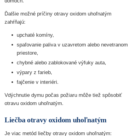
domoch.
Ďalšie možné príčiny otravy oxidom uhoľnatým
zahŕňajú:
upchaté komíny,
spaľovanie paliva v uzavretom alebo nevetranom
priestore,
chybné alebo zablokované výfuky auta,
výpary z farieb,
fajčenie v interiéri.
Vdýchnutie dymu počas požiaru môže tiež spôsobiť
otravu oxidom uhoľnatým.
Liečba otravy oxidom uhoľnatým
Je viac metód liečby otravy oxidom uhoľnatým: