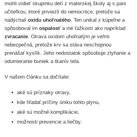
mohli vidieť skupinku detí z materskej školy aj s pani
učiteľkou, ktoré priviezli do nemocnice, pretože sa
nadýchali
oxidu uhoľnatého
. Ten unikal z kúpeľne a
spôsoboval im
ospalosť
a iné ťažkosti ako napríklad
zvracanie
. Otrava oxidom uhoľnatým je veľmi
nebezpečná, pretože krv sa stáva neschopnou
prenášať kyslík. Jeho nedostatok spôsobuje zlyhanie a
odumieranie buniek a tkanív tela.
V našom článku sa dočítate:
aké sú príznaky otravy,
kde hľadať príčiny úniku tohto plynu,
aké sú možné komplikácie,
možnosti prevencie a liečby.