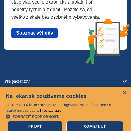
stále viac vecí elektronicky a uplatniť si
benefity rýchlo a z domu. Pozrite sa, čo
všetko získate bez osobného vybavovania.
Spoznať výhody
Pre pacientov
×
O spoločnosti
Na lekar.sk používame cookies
Kontaktujte nás
Cookies používame pre správne fungovanie webu, štatistické a
marketingové účely.
Prečítať viac
ZOBRAZIŤ PODROBNOSTI
Cookies
PRIJAŤ
ODMIETNUŤ
© 2026 lekar.sk Všetky práva vyhradené