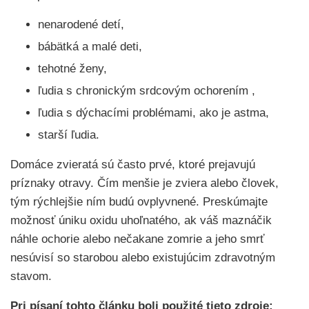
nenarodené detí,
bábätká a malé deti,
tehotné ženy,
ľudia s chronickým srdcovým ochorením ,
ľudia s dýchacími problémami, ako je astma,
starší ľudia.
Domáce zvieratá sú často prvé, ktoré prejavujú
príznaky otravy. Čím menšie je zviera alebo človek,
tým rýchlejšie ním budú ovplyvnené. Preskúmajte
možnosť úniku oxidu uhoľnatého, ak váš maznáčik
náhle ochorie alebo nečakane zomrie a jeho smrť
nesúvisí so starobou alebo existujúcim zdravotným
stavom.
Pri písaní tohto článku boli použité tieto zdroje: