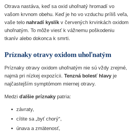
Otrava nastáva, keď sa oxid uhoľnatý hromadí vo
vašom krvnom obehu. Keď je ho vo vzduchu príliš veľa,
vaše telo
nahradí kyslík
v červených krvinkách oxidom
uhoľnatým. To môže viesť k vážnemu poškodeniu
tkanív alebo dokonca k smrti.
Príznaky otravy oxidom uhoľnatým
Príznaky otravy oxidom uhoľnatým nie sú vždy zrejmé,
najmä pri nízkej expozícii.
Tenzná bolesť hlavy
je
najčastejším symptómom miernej otravy.
Medzi
ďalšie príznaky
patria:
závraty,
cítite sa „byť chorý“,
únava a zmätenosť,