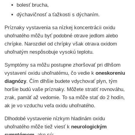
bolesť brucha,
dýchavičnosť a ťažkosti s dýchaním.
Príznaky vystavenia sa nízkej koncentrácii oxidu
uhoľnatého môžu byť podobné otrave jedlom alebo
chrípke. Narozdiel od chrípky však otrava oxidom
uhoľnatým nespôsobuje vysokú teplotu.
Symptómy sa môžu postupne zhoršovať pri dlhšom
vystavení oxidu uhoľnatému, čo vedie k
oneskoreniu
diagnózy
. Čím dlhšie budete vdychovať plyn, tým
horšie budú vaše príznaky. Môžete stratiť rovnováhu,
zrak, pamäť až vedomie. To sa môže stať do 2 hodín,
ak je vo vzduchu veľa oxidu uhoľnatého.
Dlhodobé vystavenie nízkym hladinám oxidu
uhoľnatého môže tiež viesť k
neurologickým
symptómom
, ako sú: