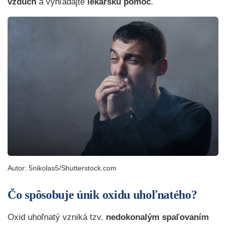
vzduch
a vyhľadajte
lekársku pomoc
.
Autor: 5nikolas5/Shutterstock.com
Čo spôsobuje únik oxidu uhoľnatého?
Oxid uhoľnatý vzniká tzv.
nedokonalým spaľovaním