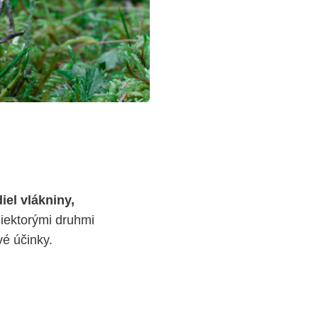
el vlákniny,
niektorými druhmi
vé účinky.