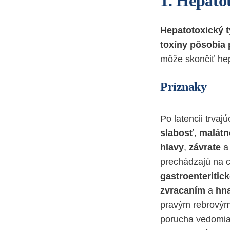
1. Hepatot
Hepatotoxický t
toxíny pôsobia
môže skončiť he
Príznaky
Po latencii trvaj
slabosť
,
malátn
hlavy
,
závrate
a 
prechádzajú na 
gastroenteritic
zvracaním
a
hn
pravým rebrovým 
porucha vedomia