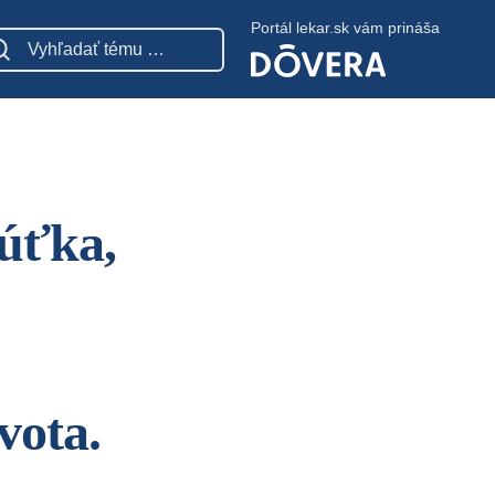
Portál lekar.sk vám prináša
úťka,
vota.