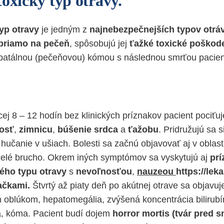
oxický typ otravy.
yp otravy
je jedným z
najnebezpečnejších typov otrá
 priamo na pečeň
, spôsobujú jej
ťažké toxické poškod
patálnou (pečeňovou) kómou s následnou smrťou pacien
úcej 8 – 12 hodín bez klinických príznakov pacient pociťu
osť
,
zimnicu
,
búšenie srdca
a
ťažobu
. Pridružujú sa 
hučanie v ušiach. Bolesti sa začnú objavovať aj v oblast
celé brucho. Okrem iných symptómov sa vyskytujú aj
prí
kého typu otravy
s
nevoľnosťou
,
nauzeou
https://lek
ačkami.
Štvrtý až piaty deň po akútnej otrave sa objavuj
oblúkom, hepatomegália, zvýšená koncentrácia bilirubí
, kóma. Pacient budí dojem
horror mortis (tvár pred 