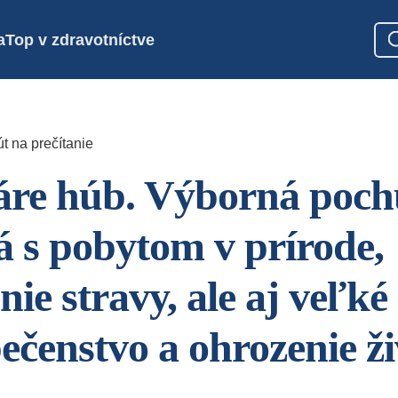
a
Top v zdravotníctve
t na prečítanie
áre húb. Výborná poch
á s pobytom v prírode,
nie stravy, ale aj veľké
ečenstvo a ohrozenie ži