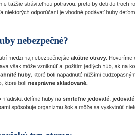
e ťažšie stráviteľnou potravou, preto by deti do troch r
ľa niektorých odporúčaní je vhodné podávať huby deťom
uby nebezpečné?
atrí medzi najnebezpečnejšie
akútne otravy.
Hovoríme 
ava však môže vzniknúť aj požitím jedlých húb, ak na k
nahnité huby,
ktoré boli napadnuté nižšími cudzopasným
 ktoré boli
nesprávne skladované.
o hľadiska delíme huby na
smrteľne jedovaté
,
jedovaté
bami spôsobuje organizmu šok a môže sa vyskytnúť niek