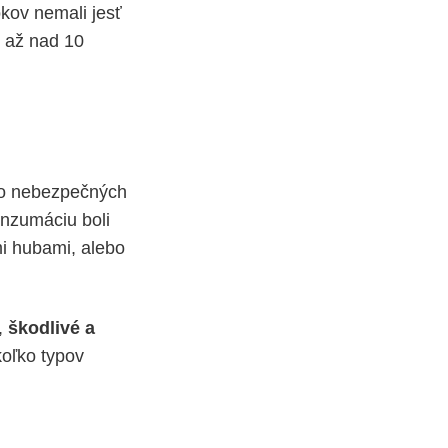
okov nemali jesť
 až nad 10
o nebezpečných
onzumáciu boli
i hubami, alebo
,
škodlivé a
oľko typov