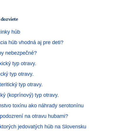
 dozviete
činky húb
ia húb vhodná aj pre deti?
by nebezpečné?
ický typ otravy.
cký typ otravy.
eritický typ otravy.
ký (koprínový) typ otravy.
tvo toxínu ako náhrady serotonínu
i podozrení na otravu hubami?
torých jedovatých húb na Slovensku