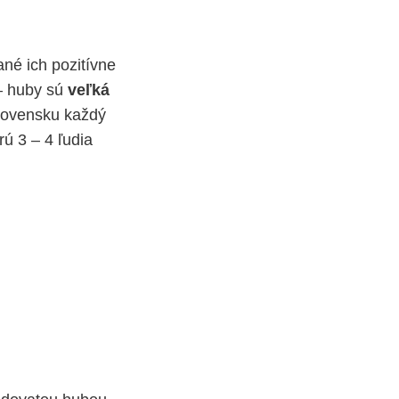
né ich pozitívne
 – huby sú
veľká
Slovensku každý
ú 3 – 4 ľudia