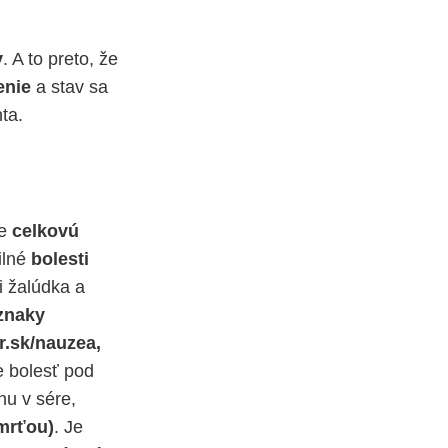
v
. A to preto, že
enie
a stav sa
ta.
je
celkovú
silné
bolesti
i žalúdka a
znaky
ar.sk/nauzea
,
e bolesť pod
nu v sére,
smrťou)
. Je