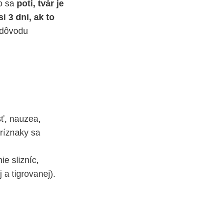
o sa
potí,
tvár je
i 3 dni, ak to
z dôvodu
sť, nauzea,
ríznaky sa
ie slizníc,
a tigrovanej).