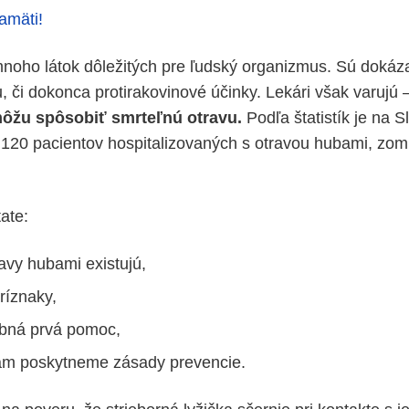
amäti!
oho látok dôležitých pre ľudský organizmus. Sú dokáza
u, či dokonca protirakovinové účinky. Lekári však varujú
môžu spôsobiť smrteľnú otravu.
Podľa štatistík je na 
 120 pacientov hospitalizovaných s otravou hubami, zomr
ate:
avy hubami existujú,
ríznaky,
ebná prvá pomoc,
ám poskytneme zásady prevencie.