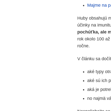
Majme na p
Huby obsahujú mn
účinky na imunit
pochúťka, ale 
rok okolo 100 až
ročne.
V článku sa dočít
aké typy otr
aké sú ich p
aká je potr
no najmä v