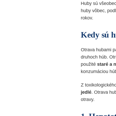
Huby sú všeobecn
huby vôbec, pod
rokov.
Kedy sú h
Otrava hubami p
druhoch húb. Otr
použité
staré a 
konzumáciou húb,
Z toxikologickéh
jedlé
. Otrava hu
otravy.