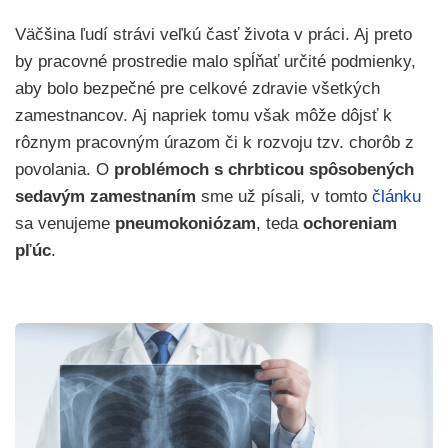
Väčšina ľudí strávi veľkú časť života v práci. Aj preto
by pracovné prostredie malo spĺňať určité podmienky,
aby bolo bezpečné pre celkové zdravie všetkých
zamestnancov. Aj napriek tomu však môže dôjsť k
rôznym pracovným úrazom či k rozvoju tzv. chorôb z
povolania. O
problémoch s chrbticou spôsobených
sedavým zamestnaním
sme už písali
,
v tomto
článku
sa venujeme
pneumokoniózam
, teda
ochoreniam
pľúc
.