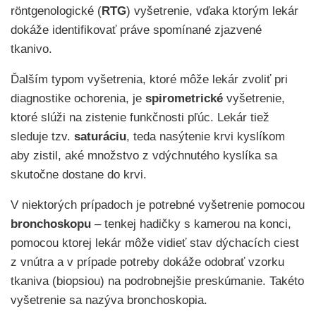
röntgenologické (
RTG
) vyšetrenie, vďaka ktorým lekár
dokáže identifikovať práve spomínané zjazvené
tkanivo.
Ďalším typom vyšetrenia, ktoré môže lekár zvoliť pri
diagnostike ochorenia, je
spirometrické
vyšetrenie,
ktoré slúži na zistenie funkčnosti pľúc. Lekár tiež
sleduje tzv.
saturáciu
, teda nasýtenie krvi kyslíkom
aby zistil, aké množstvo z vdýchnutého kyslíka sa
skutočne dostane do krvi.
V niektorých prípadoch je potrebné vyšetrenie pomocou
bronchoskopu
– tenkej hadičky s kamerou na konci,
pomocou ktorej lekár môže vidieť stav dýchacích ciest
z vnútra a v prípade potreby dokáže odobrať vzorku
tkaniva (biopsiou) na podrobnejšie preskúmanie. Takéto
vyšetrenie sa nazýva bronchoskopia.