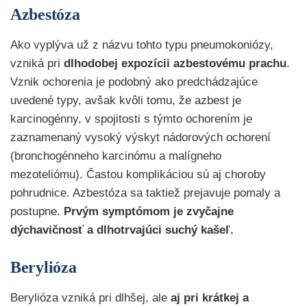
Azbestóza
Ako vyplýva už z názvu tohto typu pneumokoniózy,
vzniká pri
dlhodobej expozícii azbestovému prachu
.
Vznik ochorenia je podobný ako predchádzajúce
uvedené typy, avšak kvôli tomu, že azbest je
karcinogénny, v spojitosti s týmto ochorením je
zaznamenaný vysoký výskyt nádorových ochorení
(bronchogénneho karcinómu a malígneho
mezoteliómu). Častou komplikáciou sú aj choroby
pohrudnice. Azbestóza sa taktiež prejavuje pomaly a
postupne.
Prvým symptómom je zvyčajne
dýchavičnosť a dlhotrvajúci suchý kašeľ.
Berylióza
Berylióza vzniká pri dlhšej, ale
aj pri krátkej a