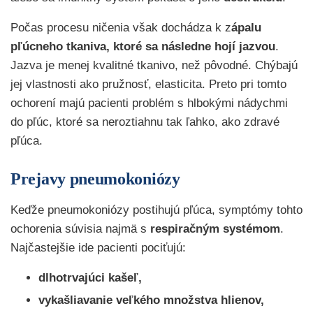
Počas procesu ničenia však dochádza k z
ápalu
pľúcneho tkaniva, ktoré sa následne hojí jazvou
.
Jazva je menej kvalitné tkanivo, než pôvodné. Chýbajú
jej vlastnosti ako pružnosť, elasticita. Preto pri tomto
ochorení majú pacienti problém s hlbokými nádychmi
do pľúc, ktoré sa neroztiahnu tak ľahko, ako zdravé
pľúca.
Prejavy pneumokoniózy
Keďže pneumokoniózy postihujú pľúca, symptómy tohto
ochorenia súvisia najmä s
respiračným systémom
.
Najčastejšie ide pacienti pociťujú:
dlhotrvajúci kašeľ,
vykašliavanie veľkého množstva hlienov,