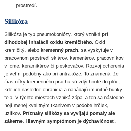
prostredí.
Silikóza
Silikóza je typ pneumokoniózy, ktorý vzniká
pri
dlhodobej inhalácii oxidu kremičitého
. Oxid
kremičitý, alebo
kremenný prach
, sa vyskytuje v
pracovnom prostredí sklárov, kamenárov, pracovníkov
v lome, keramikárov či pieskovačov. Rozvoj ochorenia
je veľmi podobný ako pri antrakóze. To znamená, že
čiastočky kremenného prachu sú vdýchnuté do pľúc,
kde ich následne ohraničia a napádajú imunitné bunky
tela. V týchto miestach vzniká zápal a ten sa následne
hojí menej kvalitným tkanivom v podobe hrčiek,
uzlíkov.
Príznaky silikózy sa vyvíjajú pomaly ale
zákerne. Hlavným symptómom je dýchavičnosť.