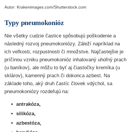
Autor: Krakenimages.com/Shutterstock.com
Typy pneumokonióz
Nie všetky cudzie častice spôsobujú poškodenie a
následný rozvoj pneumokoniózy. Záleží napríklad na
ich veľkosti, rozpustnosti či množstve. Najčastejšie je
príčinou vzniku pneumokonióz inhalovaný uhoľný prach
(u baníkov), ale môžu to byť aj čiastočky kremíka (u
sklárov), kamenný prach či dokonca azbest. Na
základe toho, aký druh častíc človek vdýchol, sa
pneumokoniózy rozdeľujú na:
antrakóza,
silikóza,
azbestóza,