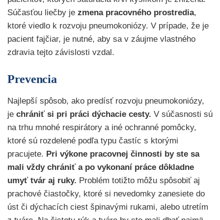
Súčasťou liečby je
zmena pracovného prostredia
,
ktoré viedlo k rozvoju pneumokoniózy. V prípade, že je
pacient fajčiar, je nutné, aby sa v záujme vlastného
zdravia tejto závislosti vzdal.
Prevencia
Najlepší spôsob, ako predísť rozvoju pneumokoniózy,
je
chrániť si pri práci dýchacie cesty.
V súčasnosti sú
na trhu mnohé respirátory a iné ochranné pomôcky,
ktoré sú rozdelené podľa typu častíc s ktorými
pracujete.
Pri výkone pracovnej činnosti by ste sa
mali vždy chrániť a po vykonaní práce dôkladne
umyť tvár aj ruky.
Problém totižto môžu spôsobiť aj
prachové čiastočky, ktoré si nevedomky zanesiete do
úst či dýchacích ciest špinavými rukami, alebo utretím