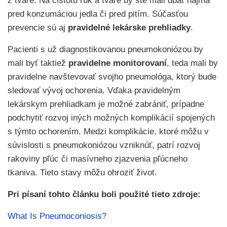
z tváre. Na čistotu rúk a tváre by ste mali dbať najmä
pred konzumáciou jedla či pred pitím. Súčasťou
prevencie sú aj
pravidelné lekárske prehliadky
.
Pacienti s už diagnostikovanou pneumokoniózou by
mali byť taktiež
pravidelne monitorovaní
, teda mali by
pravidelne navštevovať svojho pneumológa, ktorý bude
sledovať vývoj ochorenia. Vďaka pravidelným
lekárskym prehliadkam je možné zabrániť, prípadne
podchytiť rozvoj iných možných komplikácií spojených
s týmto ochorením. Medzi komplikácie, ktoré môžu v
súvislosti s pneumokoniózou vzniknúť, patrí rozvoj
rakoviny pľúc či masívneho zjazvenia pľúcneho
tkaniva. Tieto stavy môžu ohroziť život.
Pri písaní tohto článku boli použité tieto zdroje:
What Is Pneumoconiosis?