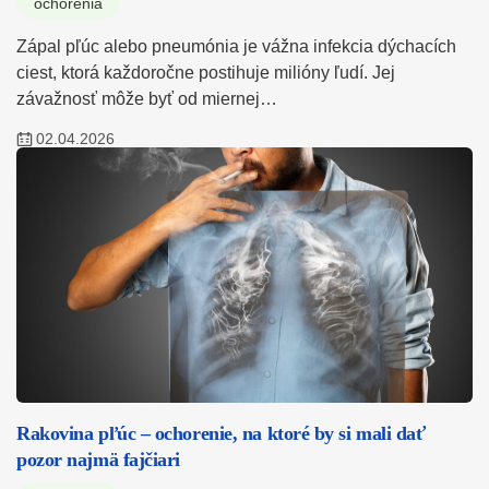
ochorenia
Zápal pľúc alebo pneumónia je vážna infekcia dýchacích
ciest, ktorá každoročne postihuje milióny ľudí. Jej
závažnosť môže byť od miernej…
02.04.2026
Rakovina pľúc – ochorenie, na ktoré by si mali dať
pozor najmä fajčiari