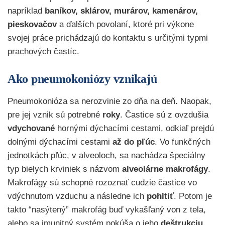
napríklad
baníkov, sklárov, murárov, kamenárov,
pieskovačov
a ďalších povolaní, ktoré pri výkone
svojej práce prichádzajú do kontaktu s určitými typmi
prachových častíc.
Ako pneumokoniózy vznikajú
Pneumokonióza sa nerozvinie zo dňa na deň. Naopak,
pre jej vznik sú potrebné
roky
. Častice sú z ovzdušia
vdychované
hornými dýchacími cestami, odkiaľ prejdú
dolnými dýchacími cestami
až do pľúc
. Vo funkčných
jednotkách pľúc, v alveoloch, sa nachádza špeciálny
typ bielych krviniek s názvom
alveolárne makrofágy
.
Makrofágy sú schopné rozoznať cudzie častice vo
vdýchnutom vzduchu a následne ich
pohltiť
. Potom je
takto “nasýtený” makrofág buď vykašľaný von z tela,
alebo sa imunitný systém pokúša o jeho
deštrukciu
.