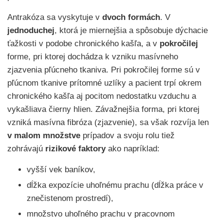
Antrakóza sa vyskytuje v
dvoch formách
. V
jednoduchej
, ktorá je miernejšia a spôsobuje dýchacie
ťažkosti v podobe chronického kašľa, a v
pokročilej
forme, pri ktorej dochádza k vzniku masívneho
zjazvenia pľúcneho tkaniva. Pri pokročilej forme sú v
pľúcnom tkanive prítomné uzlíky a pacient trpí okrem
chronického kašľa aj pocitom nedostatku vzduchu a
vykašliava čierny hlien. Závažnejšia forma, pri ktorej
vzniká masívna fibróza (zjazvenie), sa však rozvíja len
v malom množstve
prípadov a svoju rolu tiež
zohrávajú
rizikové faktory
ako napríklad:
vyšší vek baníkov,
dĺžka expozície uhoľnému prachu (dĺžka práce v
znečistenom prostredí),
množstvo uhoľného prachu v pracovnom