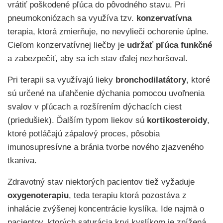
vrátiť poškodené pľúca do pôvodného stavu. Pri
pneumokoniózach sa využíva tzv.
konzervatívna
terapia, ktorá zmierňuje, no nevylieči ochorenie úplne.
Cieľom konzervatívnej liečby je
udržať pľúca funkčné
a zabezpečiť, aby sa ich stav ďalej nezhoršoval.
Pri terapii sa využívajú lieky
bronchodilatátory
, ktoré
sú určené na uľahčenie dýchania pomocou uvoľnenia
svalov v pľúcach a rozšírením dýchacích ciest
(priedušiek). Ďalším typom liekov sú
kortikosteroidy
,
ktoré potláčajú zápalový proces, pôsobia
imunosupresívne a bránia tvorbe nového zjazveného
tkaniva.
Zdravotný stav niektorých pacientov tiež vyžaduje
oxygenoterapiu
, teda terapiu ktorá pozostáva z
inhalácie zvýšenej koncentrácie kyslíka. Ide najmä o
pacientov, ktorých saturácia krvi kyslíkom je znížená.