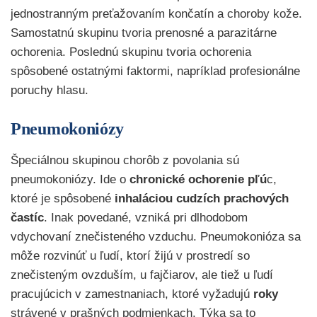
jednostranným preťažovaním končatín a choroby kože.
Samostatnú skupinu tvoria prenosné a parazitárne
ochorenia. Poslednú skupinu tvoria ochorenia
spôsobené ostatnými faktormi, napríklad profesionálne
poruchy hlasu.
Pneumokoniózy
Špeciálnou skupinou chorôb z povolania sú
pneumokoniózy. Ide o
chronické ochorenie pľú
c,
ktoré je spôsobené
inhaláciou cudzích prachových
častíc
. Inak povedané, vzniká pri dlhodobom
vdychovaní znečisteného vzduchu. Pneumokonióza sa
môže rozvinúť u ľudí, ktorí žijú v prostredí so
znečisteným ovzduším, u fajčiarov, ale tiež u ľudí
pracujúcich v zamestnaniach, ktoré vyžadujú
roky
strávené v prašných podmienkach. Týka sa to