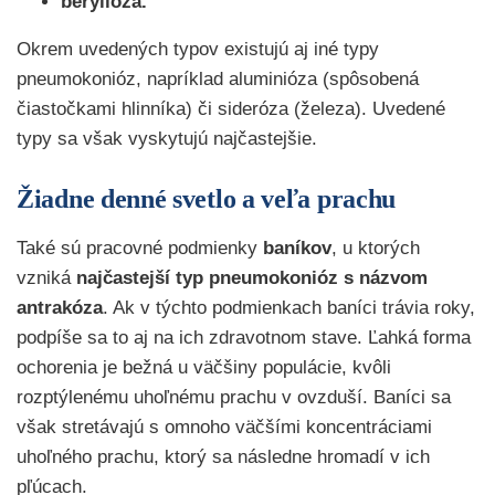
berylióza.
Okrem uvedených typov existujú aj iné typy
pneumokonióz, napríklad aluminióza (spôsobená
čiastočkami hlinníka) či sideróza (železa). Uvedené
typy sa však vyskytujú najčastejšie.
Žiadne denné svetlo a veľa prachu
Také sú pracovné podmienky
baníkov
, u ktorých
vzniká
najčastejší typ pneumokonióz s názvom
antrakóza
. Ak v týchto podmienkach baníci trávia roky,
podpíše sa to aj na ich zdravotnom stave. Ľahká forma
ochorenia je bežná u väčšiny populácie, kvôli
rozptýlenému uhoľnému prachu v ovzduší. Baníci sa
však stretávajú s omnoho väčšími koncentráciami
uhoľného prachu, ktorý sa následne hromadí v ich
pľúcach.