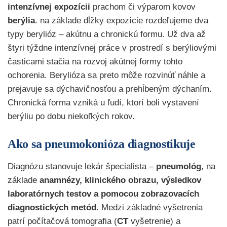
intenzívnej expozícii
prachom či výparom kovov
berýlia
. na základe dĺžky expozície rozdeľujeme dva
typy berylióz – akútnu a chronickú formu. Už dva až
štyri týždne intenzívnej práce v prostredí s berýliovými
časticami stačia na rozvoj akútnej formy tohto
ochorenia. Berylióza sa preto môže rozvinúť náhle a
prejavuje sa dýchavičnosťou a prehĺbeným dýchaním.
Chronická forma vzniká u ľudí, ktorí boli vystavení
berýliu po dobu niekoľkých rokov.
Ako sa pneumokonióza diagnostikuje
Diagnózu stanovuje lekár špecialista –
pneumológ
, na
základe
anamnézy, klinického obrazu, výsledkov
laboratórnych testov a pomocou zobrazovacích
diagnostických metód
. Medzi základné vyšetrenia
patrí počítačová tomografia (
CT
vyšetrenie) a