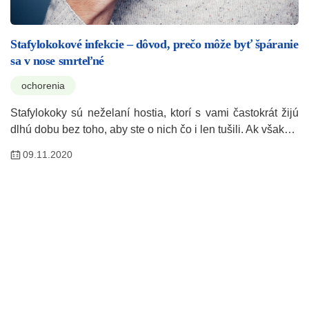
Stafylokokové infekcie – dôvod, prečo môže byť špáranie
sa v nose smrteľné
ochorenia
Stafylokoky sú neželaní hostia, ktorí s vami častokrát žijú
dlhú dobu bez toho, aby ste o nich čo i len tušili. Ak však…
09.11.2020