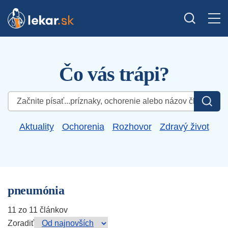
Čo vás trápi?
Hľadať:
Aktuality
Ochorenia
Rozhovor
Zdravý život
pneumónia
11 zo 11 článkov
Zoradiť