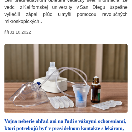
Len prednedávnom obletela vedecký svet informácia, že
vedci z Kalifornskej univerzity v San Diegu úspešne
vyliečili zápal pľúc u myší pomocou revolučných
mikroskopických…
31.10.2022
Vojna neberie ohľad ani na ľudí s vážnymi ochoreniami,
ktorí potrebujú byť v pravidelnom kontakte s lekárom,