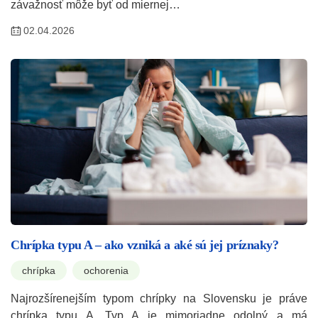
závažnosť môže byť od miernej…
02.04.2026
Chrípka typu A – ako vzniká a aké sú jej príznaky?
chrípka
ochorenia
Najrozšírenejším typom chrípky na Slovensku je práve
chrípka typu A. Typ A je mimoriadne odolný a má