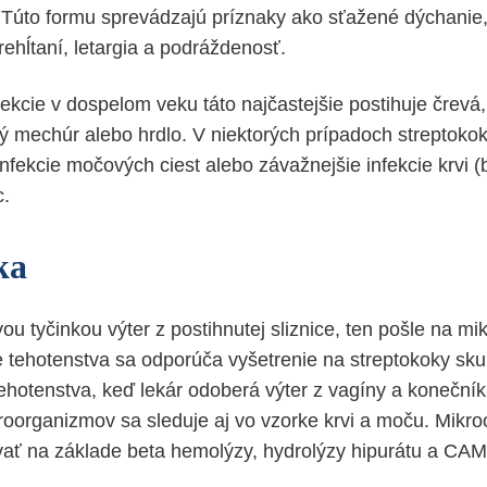
Túto formu sprevádzajú príznaky ako sťažené dýchanie, 
rehĺtaní, letargia a podráždenosť.
fekcie v dospelom veku táto najčastejšie postihuje črevá,
 mechúr alebo hrdlo. V niektorých prípadoch streptoko
infekcie močových ciest alebo závažnejšie infekcie krvi (
c.
ka
ou tyčinkou výter z postihnutej sliznice, ten pošle na mi
se tehotenstva sa odporúča vyšetrenie na streptokoky sk
ehotenstva, keď lekár odoberá výter z vagíny a koneční
kroorganizmov sa sleduje aj vo vzorke krvi a moču. Mikr
vať na základe beta hemolýzy, hydrolýzy hipurátu a CA