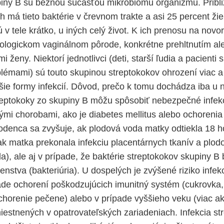
iny B sú bežnou súčasťou mikrobiómu organizmu. Pribl
h má tieto baktérie v črevnom trakte a asi 25 percent ži
ú v tele krátko, u iných celý život. K ich prenosu na nov
ziologickom vaginálnom pôrode, konkrétne prehltnutím a
 ženy. Niektorí jednotlivci (deti, starší ľudia a pacienti 
lémami) sú touto skupinou streptokokov ohrození viac a
šie formy infekcií. Dôvod, prečo k tomu dochádza iba u n
reptokoky zo skupiny B môžu spôsobiť nebezpečné infek
kými chorobami, ako je diabetes mellitus alebo ochorenia
denca sa zvyšuje, ak plodová voda matky odtiekla 18 h
k matka prekonala infekciu placentárnych tkanív a plod
a), ale aj v prípade, že baktérie streptokokov skupiny B b
nstva (bakteriúria). U dospelých je zvýšené riziko infek
ade ochorení poškodzujúcich imunitný systém (cukrovka, 
chorenie pečene) alebo v prípade vyššieho veku (viac ak
estnených v opatrovateľských zariadeniach. Infekcia st