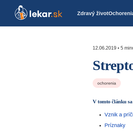
Zdravý život
Ochoreni
12.06.2019 • 5 minú
Strept
ochorenia
V tomto článku sa
Vznik a príč
Príznaky