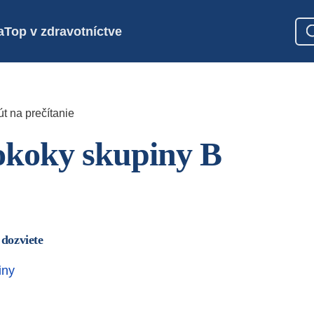
a
Top v zdravotníctve
t na prečítanie
okoky skupiny B
 dozviete
iny