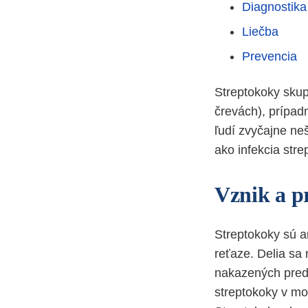
Diagnostika
Liečba
Prevencia
Streptokoky skup
črevách), prípad
ľudí zvyčajne n
ako infekcia str
Vznik a p
Streptokoky sú a
reťaze. Delia sa
nakazených pred
streptokoky v mo