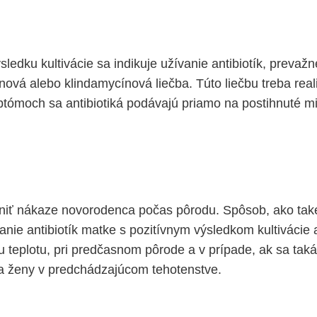
sledku kultivácie sa indikuje užívanie antibiotík, prevaž
nová alebo klindamycínová liečba. Túto liečbu treba real
tómoch sa antibiotiká podávajú priamo na postihnuté m
ániť nákaze novorodenca počas pôrodu. Spôsob, ako takej
anie antibiotík matke s pozitívnym výsledkom kultivácie 
 teplotu, pri predčasnom pôrode a v prípade, ak sa takát
ťa ženy v predchádzajúcom tehotenstve.