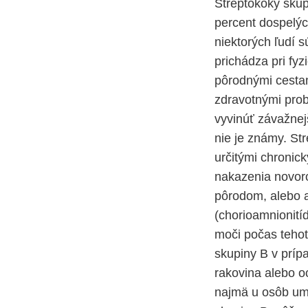
Streptokoky skup
percent dospelýc
niektorých ľudí s
prichádza pri fy
pôrodnými cestami
zdravotnými prob
vyvinúť závažnej
nie je známy. St
určitými chronic
nakazenia novoro
pôrodom, alebo a
(chorioamnionitíd
moči počas tehote
skupiny B v príp
rakovina alebo o
najmä u osôb umi