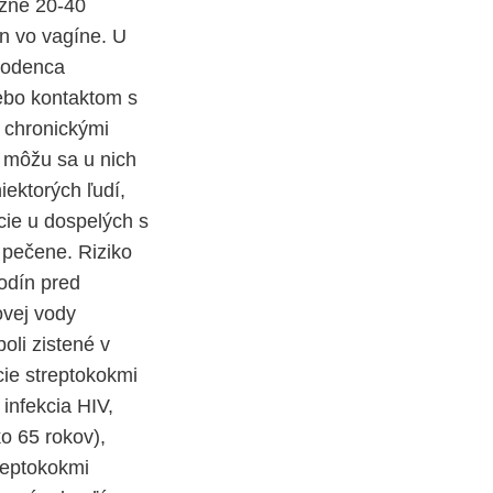
ižne 20-40
en vo vagíne. U
orodenca
lebo kontaktom s
s chronickými
 môžu sa u nich
iektorých ľudí,
cie u dospelých s
 pečene. Riziko
odín pred
ovej vody
oli zistené v
cie streptokokmi
infekcia HIV,
o 65 rokov),
reptokokmi