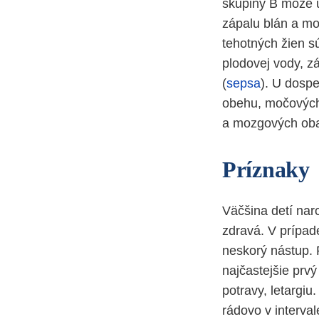
skupiny B môže u
zápalu blán a mo
tehotných žien s
plodovej vody, zá
(
sepsa
). U dospe
obehu, močových c
a mozgových obal
Príznaky
Väčšina detí nar
zdravá. V prípad
neskorý nástup. 
najčastejšie prv
potravy, letargi
rádovo v interva