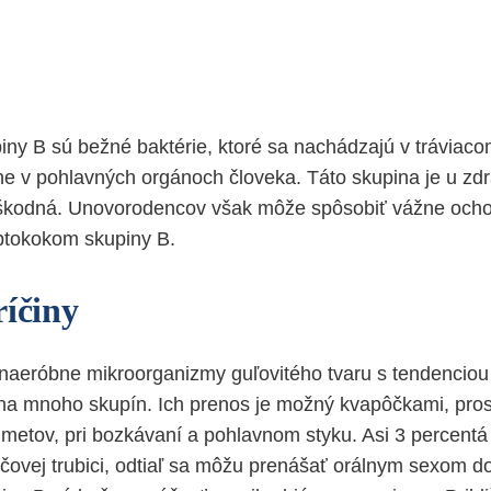
iny B sú bežné baktérie, ktoré sa nachádzajú v tráviacom
ne v pohlavných orgánoch človeka. Táto skupina je u zd
eškodná. Unovorodencov však môže spôsobiť vážne och
eptokokom skupiny B.
ríčiny
naeróbne mikroorganizmy guľovitého tvaru s tendenciou
 na mnoho skupín. Ich prenos je možný kvapôčkami, pro
metov, pri bozkávaní a pohlavnom styku. Asi 3 percent
čovej trubici, odtiaľ sa môžu prenášať orálnym sexom do 