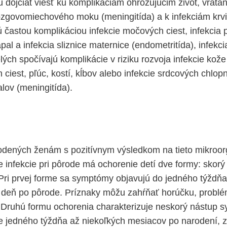
 dojčiat viesť ku komplikáciám ohrozujúcim život, vrátan
zgovomiechového moku (meningitída) a k infekciám krvi 
ú častou komplikáciou infekcie močových ciest, infekcia 
pal a infekcia sliznice maternice (endometritída), infek
lých spočívajú komplikácie v riziku rozvoja infekcie kož
iest, pľúc, kostí, kĺbov alebo infekcie srdcových chlopn
ov (meningitída).
odených ženám s pozitívnym výsledkom na tieto mikroor
e infekcie pri pôrode má ochorenie detí dve formy: skorý
Pri prvej forme sa symptómy objavujú do jedného týždňa
ý deň po pôrode. Príznaky môžu zahŕňať horúčku, probl
u. Druhú formu ochorenia charakterizuje neskorý nástup 
le jedného týždňa až niekoľkých mesiacov po narodení, 