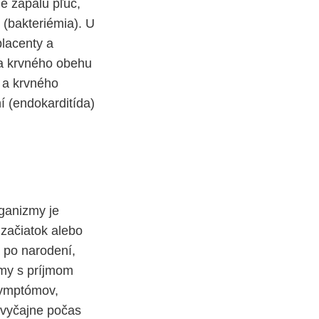
e zápalu pľúc,
(bakteriémia). U
placenty a
cia krvného obehu
e a krvného
í (endokarditída)
ganizmy je
 začiatok alebo
 po narodení,
émy s príjmom
symptómov,
zvyčajne počas