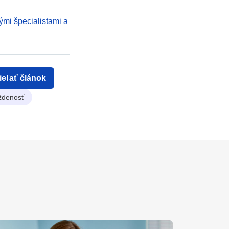
ými špecialistami a
ieľať článok
ždenosť