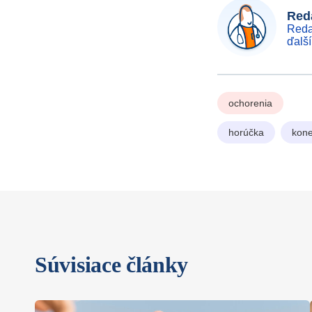
Reda
Reda
ďalš
ochorenia
horúčka
kone
Súvisiace články