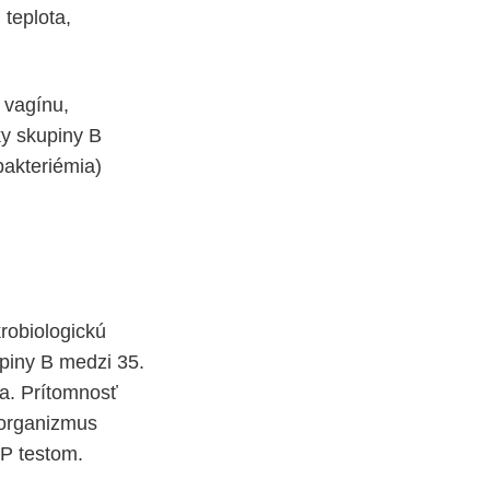
teplota,
 vagínu,
ky skupiny B
bakteriémia)
krobiologickú
upiny B medzi 35.
ka. Prítomnosť
oorganizmus
MP testom.