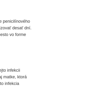
ne penicilínového
izovať desať dní.
iesto vo forme
to infekcii
aj matke, ktorá
o infekcia