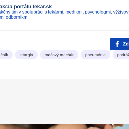
kcia portálu lekar.sk
kčný tím v spolupráci s lekármi, medikmi, psychológmi, výživov
ími odborníkmi.
Zd
čník
letargia
močový mechúr
pneumónia
podrá