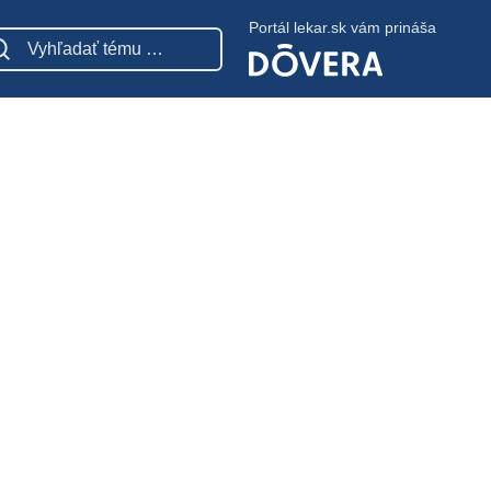
Portál lekar.sk vám prináša