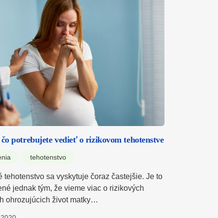
 čo potrebujete vedieť o rizikovom tehotenstve
enia
tehotenstvo
 tehotenstvo sa vyskytuje čoraz častejšie. Je to
né jednak tým, že vieme viac o rizikových
ch ohrozujúcich život matky…
.2020