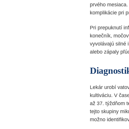
prvého mesiaca. 
komplikácie pri p
Pri prepuknutí in
konečník, močový
vyvolávajú silné 
alebo zápaly pľú
Diagnosti
Lekár urobí vatov
kultiváciu. V ča
až 37. týždňom t
tejto skupiny mi
možno identifiko