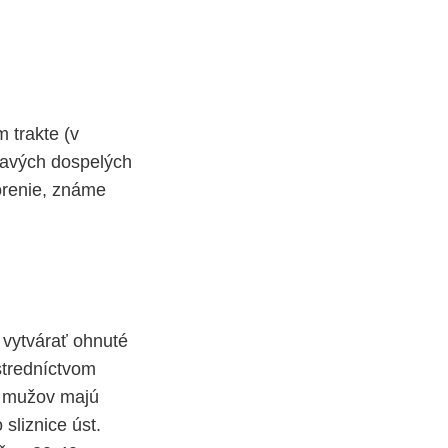
 trakte (v
ravých dospelých
orenie, známe
 vytvárať ohnuté
stredníctvom
á mužov majú
sliznice úst.