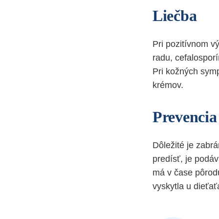
Liečba
Pri pozitívnom vý
radu, cefalosporí
Pri kožných symp
krémov.
Prevencia
Dôležité je zabr
predísť, je podáv
má v čase pôrodu
vyskytla u dieťa