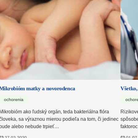
Mikrobióm matky a novorodenca
Všetko,
ochorenia
ochor
Mikrobióm ako ľudský orgán, teda bakteriálna flóra
Rizikové
človeka, sa výraznou mierou podieľa na tom, či jedinec
spôsobe
bude alebo nebude trpieť…
faktoro
27.02.2020
01.07