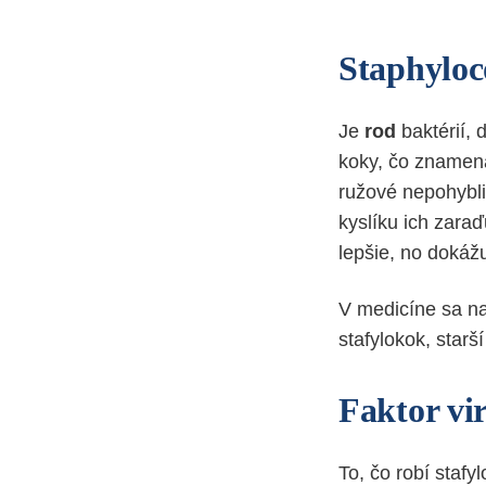
Staphyloc
Je
rod
baktérií,
koky, čo znamená
ružové nepohybli
kyslíku ich zaraď
lepšie, no dokážu
V medicíne sa na
stafylokok, starš
Faktor vi
To, čo robí staf