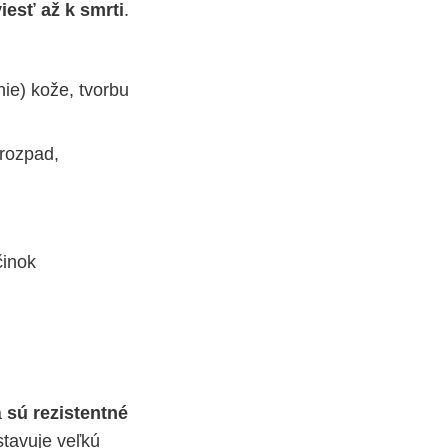
iesť až k smrti
.
nie) kože, tvorbu
 rozpad,
činok
a
sú rezistentné
stavuje veľkú