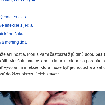
o zlato, čo sa blyští
ýchacích ciest
é infekcie z jedla
xického šoku
vá meningitída
želaní hostia, ktorí s vami častokrát žijú dlhú dobu
bez 
ušili
. Ak však máte oslabenú imunitu alebo sa poraníte, v
eť vyvolaním infekcie, ktorá môže byť jednoduchá a zaho
sť do život ohrozujúcich stavov.