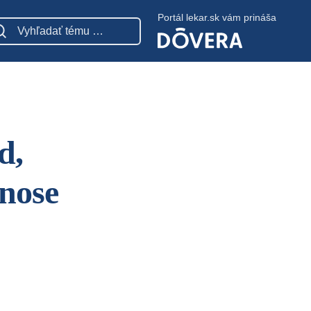
Portál lekar.sk vám prináša
d,
 nose