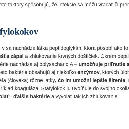
eto faktory spôsobujú, že infekcie sa môžu vracať či pre
fylokokov
 v sa nachádza látka peptidoglykán, ktorá pôsobí ako to
šťa zápal
a zhlukovanie krvných doštičiek. Okrem pept
érie nachádza aj polysacharid A –
umožňuje priľnutie 
Tieto baktérie obsahujú aj niekoľko
enzýmov,
ktorých úloh
ľa (človeka) rôzne látky
, čo im umožní lepšie šírenie
.
íklad koaguláza. Stafylokok ju uvoľňuje do svojho okolia
olať“ ďalšie baktérie
a vyvolať tak ich zhlukovanie.