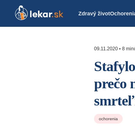
Zdravý život
Ochoreni
09.11.2020 • 8 minú
Stafyl
prečo 
smrteľ
ochorenia