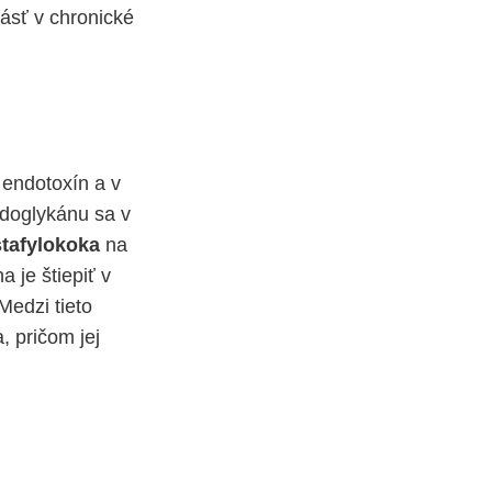
rásť v chronické
 endotoxín a v
idoglykánu sa v
stafylokoka
na
a je štiepiť v
 Medzi tieto
, pričom jej