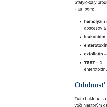
Stafylokoky prod
Patrí sem:
hemolyzín
abscesov a 
leukocidín
enterotoxí
exfoliatín
–
TSST – 1
–
enterotoxín
Odolnosť
Tieto baktérie sú
voči niektorým 