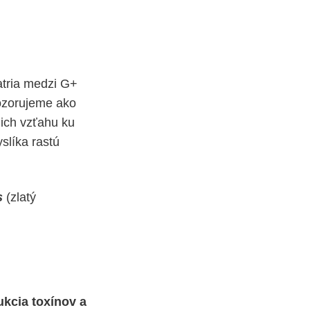
atria medzi G+
ozorujeme ako
 ich vzťahu ku
slíka rastú
s
(zlatý
ukcia toxínov a