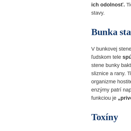
ich odolnosť.
Ti
stavy.
Bunka sta
V bunkovej stene
ľudskom tele
spú
stene bunky bakt
sliznice a rany. 
organizme hostite
enzýmy patrí napr
funkciou je
„priv
Toxíny