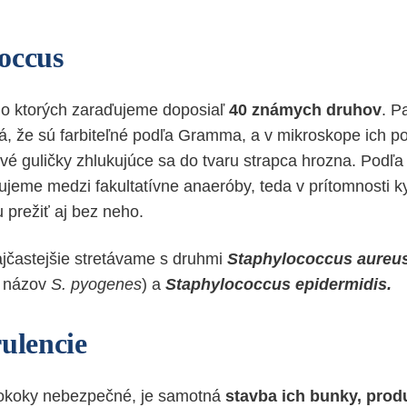
occus
 do ktorých zaraďujeme doposiaľ
40 známych druhov
. P
, že sú farbiteľné podľa Gramma, a v mikroskope ich p
vé guličky zhlukujúce sa do tvaru strapca hrozna. Podľa
ujeme medzi fakultatívne anaeróby, teda v prítomnosti ky
 prežiť aj bez neho.
jčastejšie stretávame s druhmi
Staphylococcus aureu
í názov
S. pyogenes
) a
Staphylococcus epidermidis.
rulencie
ylokoky nebezpečné, je samotná
stavba ich bunky, prod