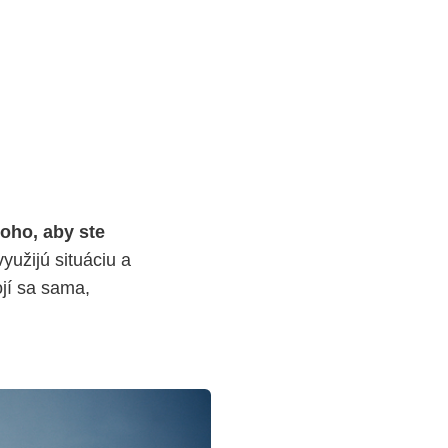
toho, aby ste
yužijú situáciu a
jí sa sama,