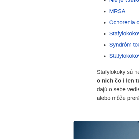
Nie je všetk
MRSA
Ochorenia d
Stafylokokov
Syndróm to
Stafylokoko
Stafylokoky sú ne
o nich čo i len t
dajú o sebe vedi
alebo môže prerá