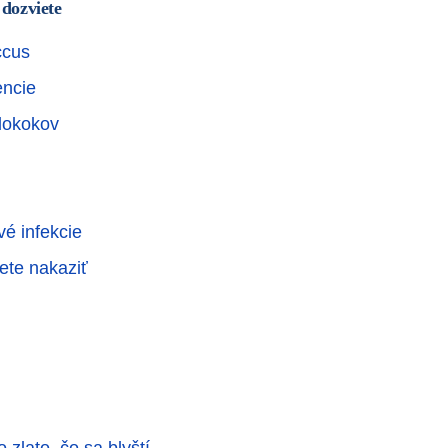
 dozviete
ccus
encie
lokokov
vé infekcie
ete nakaziť