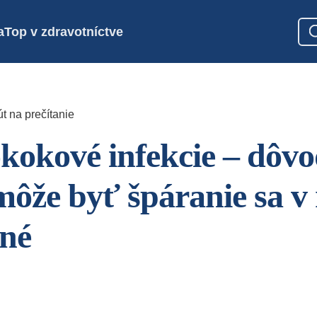
a
Top v zdravotníctve
t na prečítanie
okokové infekcie – dôvo
môže byť špáranie sa v
né