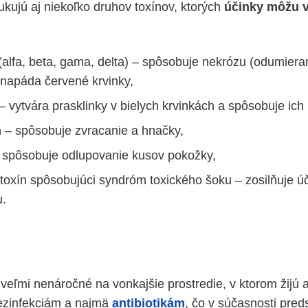
ukujú aj niekoľko druhov toxínov, ktorých
účinky môžu v
(alfa, beta, gama, delta) – spôsobuje nekrózu (odumiera
napáda červené krvinky,
– vytvára prasklinky v bielych krvinkách a spôsobuje ich
n
– spôsobuje zvracanie a hnačky,
 spôsobuje odlupovanie kusov pokožky,
 toxín spôsobujúci syndróm toxického šoku – zosilňuje ú
u.
 veľmi nenáročné na vonkajšie prostredie, v ktorom žijú 
dezinfekciám a najmä
antibiotikám
, čo v súčasnosti pred