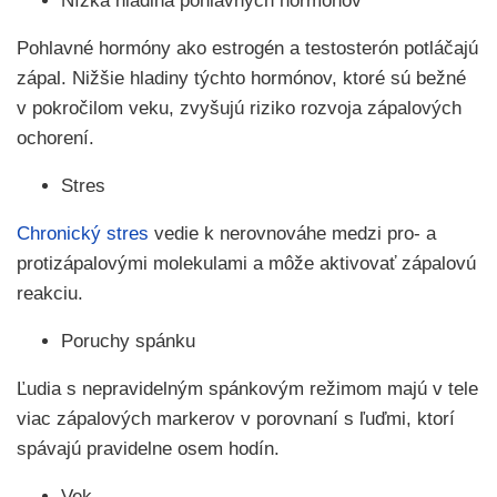
Nízka hladina pohlavných hormónov
Pohlavné hormóny ako estrogén a testosterón potláčajú
zápal. Nižšie hladiny týchto hormónov, ktoré sú bežné
v pokročilom veku, zvyšujú riziko rozvoja zápalových
ochorení.
Stres
Chronický stres
vedie k nerovnováhe medzi pro- a
protizápalovými molekulami a môže aktivovať zápalovú
reakciu.
Poruchy spánku
Ľudia s nepravidelným spánkovým režimom majú v tele
viac zápalových markerov v porovnaní s ľuďmi, ktorí
spávajú pravidelne osem hodín.
Vek