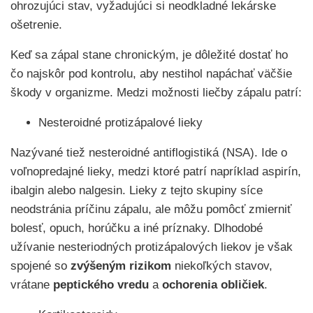
ohrozujúci stav, vyžadujúci si neodkladné lekárske
ošetrenie.
Keď sa zápal stane chronickým, je dôležité dostať ho
čo najskôr pod kontrolu, aby nestihol napáchať väčšie
škody v organizme. Medzi možnosti liečby zápalu patrí:
Nesteroidné protizápalové lieky
Nazývané tiež nesteroidné antiflogistiká (NSA). Ide o
voľnopredajné lieky, medzi ktoré patrí napríklad aspirín,
ibalgin alebo nalgesin. Lieky z tejto skupiny síce
neodstránia príčinu zápalu, ale môžu pomôcť zmierniť
bolesť, opuch, horúčku a iné príznaky. Dlhodobé
užívanie nesteriodných protizápalových liekov je však
spojené so
zvýšeným rizikom
niekoľkých stavov,
vrátane
peptického vredu
a
ochorenia obličiek
.