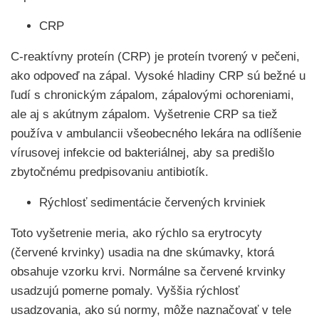
CRP
C-reaktívny proteín (CRP) je proteín tvorený v pečeni,
ako odpoveď na zápal. Vysoké hladiny CRP sú bežné u
ľudí s chronickým zápalom, zápalovými ochoreniami,
ale aj s akútnym zápalom. Vyšetrenie CRP sa tiež
používa v ambulancii všeobecného lekára na odlíšenie
vírusovej infekcie od bakteriálnej, aby sa predišlo
zbytočnému predpisovaniu antibiotík.
Rýchlosť sedimentácie červených krviniek
Toto vyšetrenie meria, ako rýchlo sa erytrocyty
(červené krvinky) usadia na dne skúmavky, ktorá
obsahuje vzorku krvi. Normálne sa červené krvinky
usadzujú pomerne pomaly. Vyššia rýchlosť
usadzovania, ako sú normy, môže naznačovať v tele