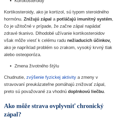
Kortikosteroidy
Kortikosteroidy, ako je kortizol, sú typom steroidného
hormónu.
Znižujú zápal
a
potláčajú imunitný systém
,
čo je užitočné v prípade, že začne zápal napádať
zdravé tkanivo. Dlhodobé užívanie kortikosteroidov
však môže viesť k celému radu
nežiaducich účinkov,
ako je napríklad problém so zrakom, vysoký krvný tlak
alebo osteoporóza.
Zmena životného štýlu
Chudnutie,
zvýšenie fyzickej aktivity
a zmeny v
stravovaní preukázateľne pomáhajú znižovať zápal,
preto sú považované za vhodnú
doplnkovú liečbu
.
Ako môže strava ovplyvniť chronický
zápal?