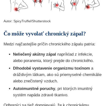
Autor:
SpicyTruffel/Shutterstock
Čo môže vyvolať chronický zápal?
Medzi najčastejšie príčin chronického zápalu patria:
Neliečený akútny zápal
napríklad z infekcie,
alebo poranenia, ktorý prejde do chronického.
Dlhodobé vystavenie organizmu toxínom
a
dráždivým látkam, ako sú priemyselné chemikálie
alebo znečistený vzduch.
Autoimunitné poruchy
, pri ktorých imunitný
systém napáda zdravé tkanivo.
Odborníci sa tiež domnievajú, že k chronickému