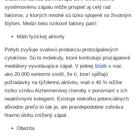
systémovému zápalu môže prispieť aj celý rad
faktorov, z ktorých mnohé sú úzko spojené so životným
štýlom. Medzi tieto rizikové faktory patrí:
Málo fyzickej aktivity
Pohyb zvyšuje svalovú produkciu protizápalových
cytokínov. Sú to molekuly, ktoré kontrolujú prozápalové
mediátory vyvolávajúce zápal. V jednej
štúdii
s viac
ako 20 000 seniormi zistili, že tí, ktorí spĺňajú
požiadavky na týždennú aktivitu, mali o 40 % nižšie
riziko vzniku Alzheimerovej choroby v porovnaní s ich
neaktívnymi kolegami. Existuje niekoľko potenciálnych
dôvodov prečo to tak je, ale pravdepodobne zohráva
hlavnú úlohu znížený zápal.
Obezita