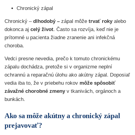
Chronický zápal
Chronický –
dlhodobý –
zápal môže
trvať roky
alebo
dokonca aj
celý život
. Často sa rozvíja, keď nie je
prítomné u pacienta žiadne zranenie ani infekčná
choroba.
Vedci presne nevedia, prečo k tomuto chronickému
zápalu dochádza, pretože si v organizme neplní
ochrannú a reparačnú úlohu ako akútny zápal. Doposiaľ
vedia iba to, že v priebehu rokov
môže spôsobiť
závažné chorobné zmeny
v tkanivách, orgánoch a
bunkách.
Ako sa môže akútny a chronický zápal
prejavovať?