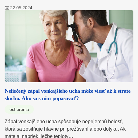
22.05.2024
Neliečený zápal vonkajšieho ucha môže viesť až k strate
sluchu. Ako sa s ním popasovať?
ochorenia
Zápal vonkajšieho ucha spôsobuje nepríjemnú bolesť,
ktorá sa zosilňuje hlavne pri prežúvaní alebo dotyku. Ak
máte aj napriek liečbe teploty…