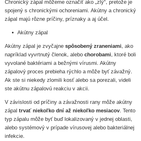
Chronický zápal môžeme označiť ako „zlý“, pretože je
spojený s chronickými ochoreniami. Akútny a chronický
zápal majú rôzne príčiny, príznaky a aj účel.
Akútny zápal
Akútny zápal je zvyčajne
spôsobený zraneniami
, ako
napríklad vyvrtnutý členok, alebo
chorobami
, ktoré boli
vyvolané baktériami a bežnými vírusmi. Akútny
zápalový proces prebieha rýchlo a môže byť závažný.
Ak ste si niekedy zlomili kosť alebo sa porezali, videli
ste akútnu zápalovú reakciu v akcii.
V závislosti od príčiny a závažnosti rany môže akútny
zápal
trvať niekoľko dní až niekoľko mesiacov
. Tento
typ zápalu môže byť buď lokalizovaný v jednej oblasti,
alebo systémový v prípade vírusovej alebo bakteriálnej
infekcie.