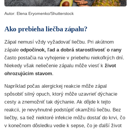
Autor:
Elena Eryomenko/Shutterstock
Ako prebieha liečba zápalu?
Zápal nemusí vždy vyžadovať liečbu. Pri akútnom
zápale
odpočinok, ľad a dobrá starostlivosť o rany
často postačia na vyhojenie v priebehu niekoľkých dní.
Niekedy však neliečenie zápalu môže viesť k
život
ohrozujúcim stavom
.
Napríklad počas alergickej reakcie môže zápal
spôsobiť silný opuch, ktorý môže uzavrieť dýchacie
cesty a znemožniť tak dýchanie. Ak dôjde k tejto
reakcii, je nevyhnutné podstúpiť okamžitú liečbu. Bez
liečby, sa tiež niektoré infekcie môžu dostať do krvi, čo
v konečnom dôsledku vedie k sepse, čo je ďalší život