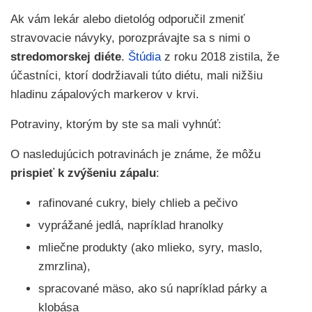
Ak vám lekár alebo dietológ odporučil zmeniť
stravovacie návyky, porozprávajte sa s nimi o
stredomorskej diéte
.
Štúdia
z roku 2018 zistila, že
účastníci, ktorí dodržiavali túto diétu, mali nižšiu
hladinu zápalových markerov v krvi.
Potraviny, ktorým by ste sa mali vyhnúť:
O nasledujúcich potravinách je známe, že môžu
prispieť k zvýšeniu zápalu
:
rafinované cukry, biely chlieb a pečivo
vyprážané jedlá, napríklad hranolky
mliečne produkty (ako mlieko, syry, maslo,
zmrzlina),
spracované mäso, ako sú napríklad párky a
klobása