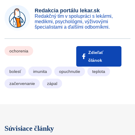
Redakcia portálu lekar.sk
Redakčný tím v spolupráci s lekármi,
medikmi, psychológmi, výživovými
špecialistami a ďalšími odborníkmi.
ochorenia
Zdieľať
článok
bolesť
imunita
opuchnutie
teplota
začervenanie
zápal
Súvisiace články