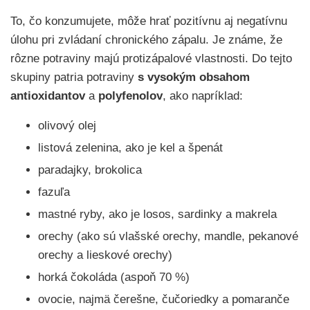
To, čo konzumujete, môže hrať pozitívnu aj negatívnu
úlohu pri zvládaní chronického zápalu. Je známe, že
rôzne potraviny majú protizápalové vlastnosti. Do tejto
skupiny patria potraviny
s vysokým obsahom
antioxidantov
a
polyfenolov
, ako napríklad:
olivový olej
listová zelenina, ako je kel a špenát
paradajky, brokolica
fazuľa
mastné ryby, ako je losos, sardinky a makrela
orechy (ako sú vlašské orechy, mandle, pekanové
orechy a lieskové orechy)
horká čokoláda (aspoň 70 %)
ovocie, najmä čerešne, čučoriedky a pomaranče