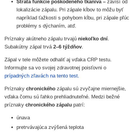
Strata funkcie poškodeného tkaniva –
závisí od
lokalizácie zápalu. Pri zápale kĺbov to môžu byť
napríklad ťažkosti s pohybom kĺbu, pri zápale pľúc
problémy s dýchaním, atď.
Príznaky akútneho zápalu trvajú
niekoľko dní
.
Subakútny zápal trvá
2–6 týždňov
.
Zápal v tele môžete odhaliť aj vďaka CRP testu.
Informujte sa vo svojej zdravotnej poisťovni o
prípadných zľavách na tento test.
Príznaky
chronického
zápalu sú zvyčajne miernejšie,
vďaka čomu sú ľahko prehliadnuteľné. Medzi bežné
príznaky
chronického zápalu
patrí:
únava
pretrvávajúca zvýšená teplota