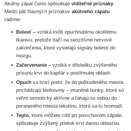
Akútny zápal často spôsobuje
viditeľné príznaky
.
Medzi päť hlavných príznakov
akútneho zápalu
radíme:
Bolesť –
vzniká kvôli opuchnutému okolitému
tkanivu, pretože tlačí na senzitívne nervové
zakončenia, ktoré vysielajú signály bolesti do
mozgu.
Začervenanie –
vzniká v dôsledku zvýšeného
prísunu krvi do kapilár v postihnutej oblasti.
Opuch
sa tvorí preto, že do poškodeného miesta
prichádzajú bielkoviny – imunitné bunky, ktoré sú
veľmi osmoticky aktívne a ťahajú so sebou do
poraneného miesta tekutinu, ktorá sa tu hromadí.
Teplo,
ktoré môžete cítiť pri povrchovom zápale,
spôsobuje zvýšený prietok krvi danou oblasťou.