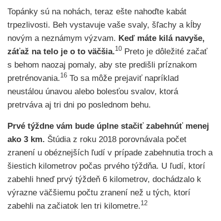
Topánky sú na nohách, teraz ešte nahoďte kabát
trpezlivosti. Beh vystavuje vaše svaly, šľachy a kĺby
novým a neznámym výzvam.
Keď máte kilá navyše,
10
záťaž na telo je o to väčšia.
Preto je dôležité začať
s behom naozaj pomaly, aby ste predišli príznakom
16
pretrénovania.
To sa môže prejaviť napríklad
neustálou únavou alebo bolesťou svalov, ktorá
pretrváva aj tri dni po poslednom behu.
Prvé týždne vám bude úplne stačiť zabehnúť menej
ako 3 km.
Štúdia z roku 2018 porovnávala počet
zranení u obéznejších ľudí v prípade zabehnutia troch a
šiestich kilometrov počas prvého týždňa. U ľudí, ktorí
zabehli hneď prvý týždeň 6 kilometrov, dochádzalo k
výrazne väčšiemu počtu zranení než u tých, ktorí
12
zabehli na začiatok len tri kilometre.