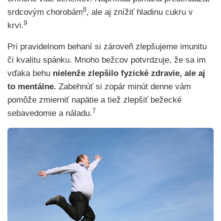
8
srdcovým chorobám
, ale aj znížiť hladinu cukru v
9
krvi.
Pri pravidelnom behaní si zároveň zlepšujeme imunitu
či kvalitu spánku. Mnoho bežcov potvrdzuje, že sa im
vďaka behu
nielenže zlepšilo fyzické zdravie, ale aj
to mentálne.
Zabehnúť si zopár minút denne vám
pomôže zmierniť napätie a tiež zlepšiť bežecké
7
sebavedomie a náladu.