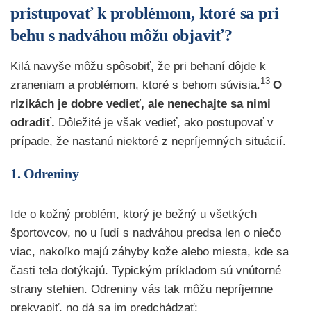
pristupovať k problémom, ktoré sa pri
behu s nadváhou môžu objaviť?
Kilá navyše môžu spôsobiť, že pri behaní dôjde k
13
zraneniam a problémom, ktoré s behom súvisia.
O
rizikách je dobre vedieť, ale nenechajte sa nimi
odradiť.
Dôležité je však vedieť, ako postupovať v
prípade, že nastanú niektoré z nepríjemných situácií.
1. Odreniny
Ide o kožný problém, ktorý je bežný u všetkých
športovcov, no u ľudí s nadváhou predsa len o niečo
viac, nakoľko majú záhyby kože alebo miesta, kde sa
časti tela dotýkajú. Typickým príkladom sú vnútorné
strany stehien. Odreniny vás tak môžu nepríjemne
prekvapiť, no dá sa im predchádzať: