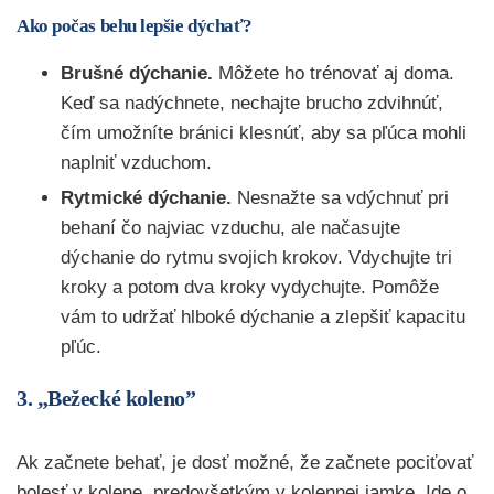
Ako počas behu lepšie dýchať?
Brušné dýchanie.
Môžete ho trénovať aj doma.
Keď sa nadýchnete, nechajte brucho zdvihnúť,
čím umožníte bránici klesnúť, aby sa pľúca mohli
naplniť vzduchom.
Rytmické dýchanie.
Nesnažte sa vdýchnuť pri
behaní čo najviac vzduchu, ale načasujte
dýchanie do rytmu svojich krokov. Vdychujte tri
kroky a potom dva kroky vydychujte. Pomôže
vám to udržať hlboké dýchanie a zlepšiť kapacitu
pľúc.
3. „Bežecké koleno”
Ak začnete behať, je dosť možné, že začnete pociťovať
bolesť v kolene, predovšetkým v kolennej jamke. Ide o