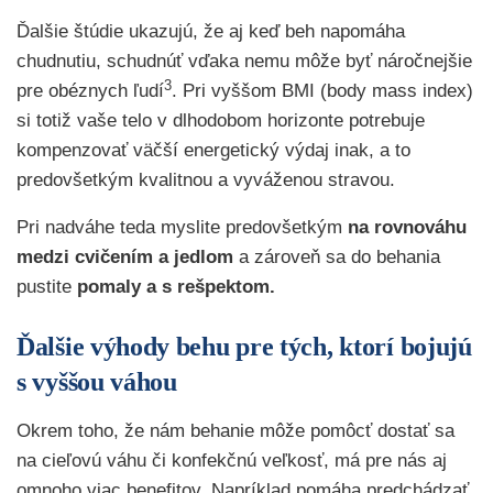
Ďalšie štúdie ukazujú, že aj keď beh napomáha
chudnutiu, schudnúť vďaka nemu môže byť náročnejšie
3
pre obéznych ľudí
. Pri vyššom BMI (body mass index)
si totiž vaše telo v dlhodobom horizonte potrebuje
kompenzovať väčší energetický výdaj inak, a to
predovšetkým kvalitnou a vyváženou stravou.
Pri nadváhe teda myslite predovšetkým
na rovnováhu
medzi cvičením a jedlom
a zároveň sa do behania
pustite
pomaly a s rešpektom.
Ďalšie výhody behu pre tých, ktorí bojujú
s vyššou váhou
Okrem toho, že nám behanie môže pomôcť dostať sa
na cieľovú váhu či konfekčnú veľkosť, má pre nás aj
omnoho viac benefitov. Napríklad pomáha predchádzať