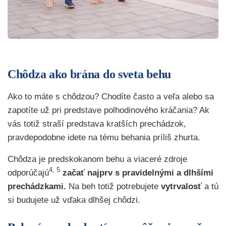
Chôdza ako brána do sveta behu
Ako to máte s chôdzou? Chodíte často a veľa alebo sa
zapotíte už pri predstave polhodinového kráčania? Ak
vás totiž straší predstava kratších prechádzok,
pravdepodobne idete na tému behania príliš zhurta.
Chôdza je predskokanom behu a viaceré zdroje
4, 5
odporúčajú
začať najprv s pravidelnými a dlhšími
prechádzkami.
Na beh totiž potrebujete
vytrvalosť
a tú
si budujete už vďaka dlhšej chôdzi.