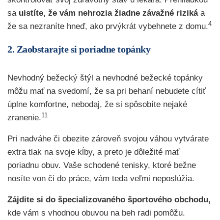
sa
uistíte, že vám nehrozia žiadne závažné riziká
a
4
že sa nezraníte hneď, ako prvýkrát vybehnete z domu.
2. Zaobstarajte si poriadne topánky
Nevhodný bežecký štýl a nevhodné bežecké topánky
môžu mať na svedomí, že sa pri behaní nebudete cítiť
úplne komfortne, nebodaj, že si spôsobíte nejaké
11
zranenie.
Pri nadváhe či obezite zároveň svojou váhou vytvárate
extra tlak na svoje kĺby, a preto je dôležité mať
poriadnu obuv. Vaše schodené tenisky, ktoré bežne
nosíte von či do práce, vám teda veľmi neposlúžia.
Zájdite si do špecializovaného športového obchodu,
kde vám s vhodnou obuvou na beh radi pomôžu.