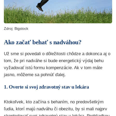
Zdroj: Bigstock
Ako začať behať s nadváhou?
Už sme si povedali o dôležitosti chôdze a dokonca aj o
tom, že pri nadváhe si bude energetický výdaj behu
vyžadovať istú formu kompenzácie. Ak v tom máte
jasno, môžeme sa pohnúť ďalej.
1. Overte si svoj zdravotný stav u lekára
Ktokoľvek, kto začína s behaním, no predovšetkým
ľudia, ktorí majú nadváhu či obezitu, by si mali najprv
skontrolovať svoj zdravotný stav u lekára. Prehliadkou