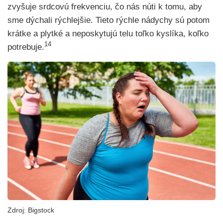
zvyšuje srdcovú frekvenciu, čo nás núti k tomu, aby
sme dýchali rýchlejšie. Tieto rýchle nádychy sú potom
krátke a plytké a neposkytujú telu toľko kyslíka, koľko
14
potrebuje.
Zdroj: Bigstock