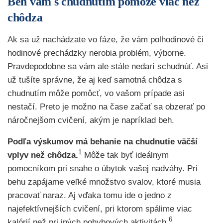
Beh vám s chudnutím pomôže viac než
chôdza
Ak sa už nachádzate vo fáze, že vám polhodinové či
hodinové prechádzky nerobia problém, výborne.
Pravdepodobne sa vám ale stále nedarí schudnúť. Asi
už tušíte správne, že aj keď samotná chôdza s
chudnutím môže pomôcť, vo vašom prípade asi
nestačí. Preto je možno na čase začať sa obzerať po
náročnejšom cvičení, akým je napríklad beh.
Podľa výskumov má behanie na chudnutie väčší
1
vplyv než chôdza.
Môže tak byť ideálnym
pomocníkom pri snahe o úbytok vašej nadváhy. Pri
behu zapájame veľké množstvo svalov, ktoré musia
pracovať naraz. Aj vďaka tomu ide o jedno z
najefektívnejších cvičení, pri ktorom spálime viac
6
kalórií než pri iných pohybových aktivitách.