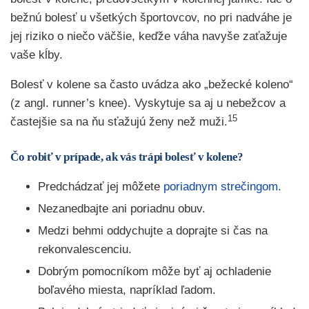
bežnú bolesť u všetkých športovcov, no pri nadváhe je
jej riziko o niečo väčšie, keďže váha navyše zaťažuje
vaše kĺby.
Bolesť v kolene sa často uvádza ako „bežecké koleno“
(z angl. runner’s knee). Vyskytuje sa aj u nebežcov a
15
častejšie sa na ňu sťažujú ženy než muži.
Čo robiť v prípade, ak vás trápi bolesť v kolene?
Predchádzať jej môžete
poriadnym strečingom.
Nezanedbajte ani poriadnu obuv.
Medzi behmi oddychujte a doprajte si čas na
rekonvalescenciu.
Dobrým pomocníkom môže byť aj ochladenie
boľavého miesta, napríklad ľadom.