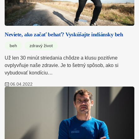
Neviete, ako začať behať? Vyskúšajte indiánsky beh
beh
zdravý život
Už len 30 minút striedania chôdze a klusu pozitívne
ovplyvňuje naše zdravie. Je to šetrný spôsob, ako si
vybudovať kondíciu…
06.04.2022