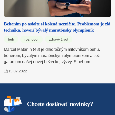
Behaním po asfalte si kolená nezničíte. Problémom je zlá
technika, hovorí bývalý maratónsky olympionik
beh
rozhovor
zdravý život
Marcel Matanin (48) je dlhoročným milovníkom behu,
trénerom, bývalým maratónskym olympionikom a tiež
garantom našej novej bežeckej výzvy. S behom…
19.07.2022
Chcete dostávať novinky?