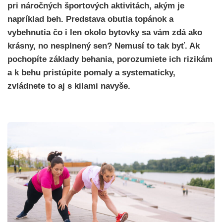
pri náročných športových aktivitách, akým je
napríklad beh. Predstava obutia topánok a
vybehnutia čo i len okolo bytovky sa vám zdá ako
krásny, no nesplnený sen? Nemusí to tak byť. Ak
pochopíte základy behania, porozumiete ich rizikám
a k behu pristúpite pomaly a systematicky,
zvládnete to aj s kilami navyše.