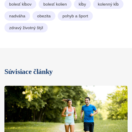
bolesť kĺbov
bolesť kolien
kĺby
kolenný kĺb
nadváha
obezita
pohyb a šport
zdravý životný štýl
Súvisiace články