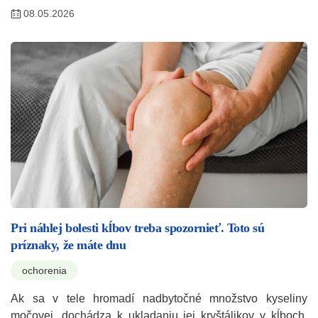
08.05.2026
Pri náhlej bolesti kĺbov treba spozornieť. Toto sú
príznaky, že máte dnu
ochorenia
Ak sa v tele hromadí nadbytočné množstvo kyseliny
močovej, dochádza k ukladaniu jej kryštálikov v kĺboch.