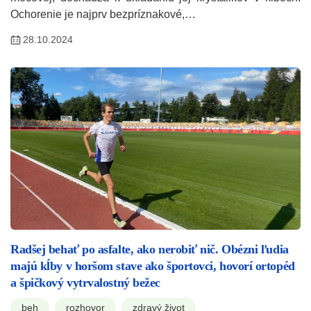
Ochorenie je najprv bezpríznakové,…
28.10.2024
Radšej behať po asfalte, ako nerobiť nič. Obézni ľudia
majú kĺby v horšom stave ako športovci, hovorí ortopéd
a špičkový vytrvalostný bežec
beh
rozhovor
zdravý život