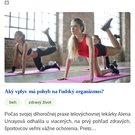
Aký vplyv má pohyb na ľudský organizmus?
beh
zdravý život
Počas svojej dlhoročnej praxe telovýchovnej lekárky Alena
Urvayová odhalila u viacerých, na prvý pohľad zdravých,
športovcov veľmi vážne ochorenia. Preto…