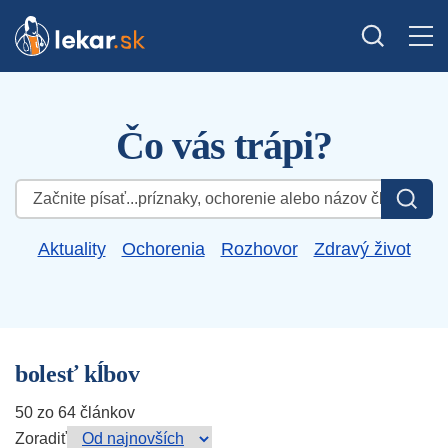
Čo vás trápi?
Hľadať:
Aktuality
Ochorenia
Rozhovor
Zdravý život
bolesť kĺbov
50 zo 64 článkov
Zoradiť