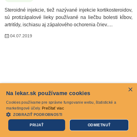
Steroidné injekcie, tiež nazývané injekcie kortikosteroidov,
sú protizápalové lieky používané na liečbu bolesti kĺbov,
artritídy, ischiasu aj zápalového ochorenia čriev.…
04.07.2019
×
Na lekar.sk používame cookies
Cookies používame pre správne fungovanie webu, štatistické a
marketingové účely.
Prečítať viac
ZOBRAZIŤ PODROBNOSTI
PRIJAŤ
ODMIETNUŤ
Impingement syndróm/Narážanie ramenného kĺba