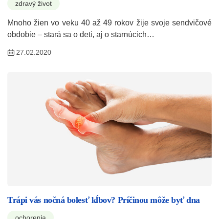
zdravý život
Mnoho žien vo veku 40 až 49 rokov žije svoje sendvičové
obdobie – stará sa o deti, aj o starnúcich…
27.02.2020
Trápi vás nočná bolesť kĺbov? Príčinou môže byť dna
ochorenia