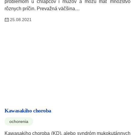
problémom u chlapcov i mužov a môžu mať množstvo
rôznych príčin. Prevažná väčšina…
25.08.2021
Kawasakiho choroba
ochorenia
Kawasakiho choroba (KD), alebo syndróm mukokutánnych