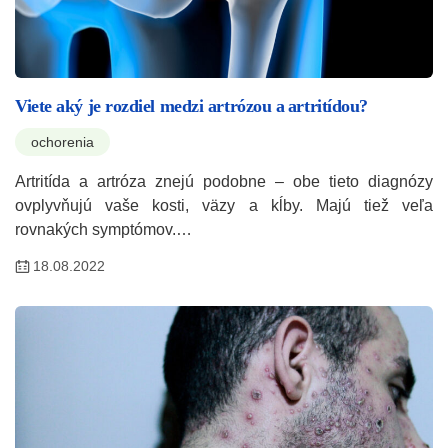
Viete aký je rozdiel medzi artrózou a artritídou?
ochorenia
Artritída a artróza znejú podobne – obe tieto diagnózy
ovplyvňujú vaše kosti, väzy a kĺby. Majú tiež veľa
rovnakých symptómov.…
18.08.2022