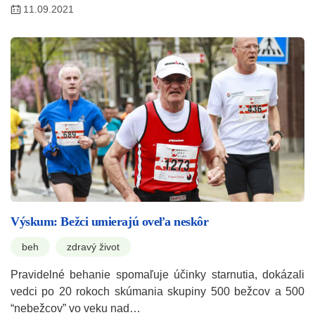
11.09.2021
Výskum: Bežci umierajú oveľa neskôr
beh
zdravý život
Pravidelné behanie spomaľuje účinky starnutia, dokázali
vedci po 20 rokoch skúmania skupiny 500 bežcov a 500
“nebežcov” vo veku nad…