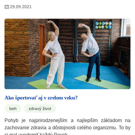
29.09.2021
Ako športovať aj v zrelom veku?
beh
zdravý život
Pohyb je najprirodzenejším a najlepším základom na
zachovanie zdravia a dôstojnosti celého organizmu. To by
si mal uvedomiť každý človek,…