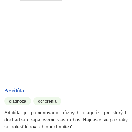
Artritída
diagnóza
ochorenia
Artritída je pomenovanie rôznych diagnóz, pri ktorých
dochádza k zápalovému stavu kĺbov. Najčastejšie príznaky
sú bolesť kĺbov, ich opuchnutie či…