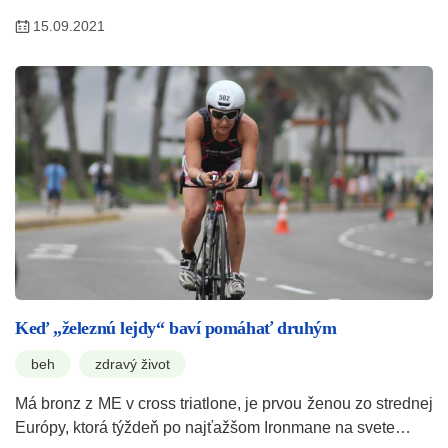
15.09.2021
Keď „železnú lejdy“ baví pomáhať druhým
beh
zdravý život
Má bronz z ME v cross triatlone, je prvou ženou zo strednej
Európy, ktorá týždeň po najťažšom Ironmane na svete…