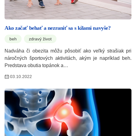
Ako začať behať a nezraniť sa s kilami navyše?
beh
zdravý život
Nadváha či obezita môžu pôsobiť ako veľký strašiak pri
náročných športových aktivitách, akým je napríklad beh.
Predstava obutia topánok a…
03.10.2022