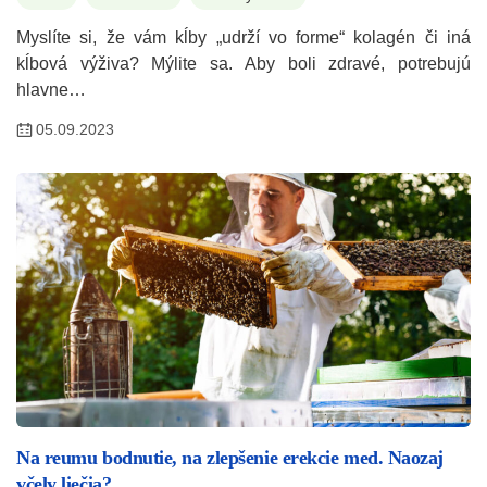
Myslíte si, že vám kĺby „udrží vo forme“ kolagén či iná
kĺbová výživa? Mýlite sa. Aby boli zdravé, potrebujú
hlavne…
05.09.2023
Na reumu bodnutie, na zlepšenie erekcie med. Naozaj
včely liečia?