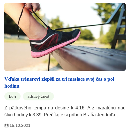
Vďaka trénerovi zlepšil za tri mesiace svoj čas o pol
hodinu
beh
zdravý život
Z päťkového tempa na desine k 4:16. A z maratónu nad
štyri hodiny k 3:39. Prečítajte si príbeh Braňa Jendroľa…
15.10.2021