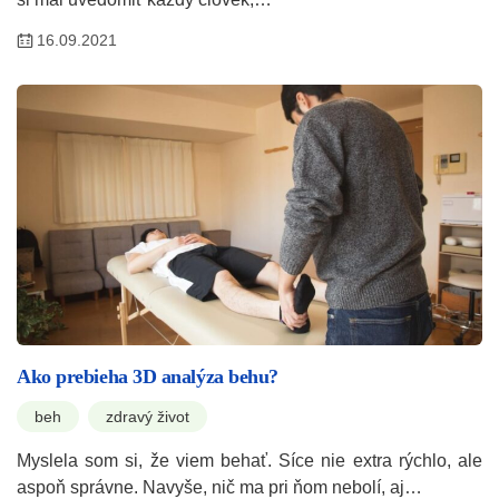
16.09.2021
Ako prebieha 3D analýza behu?
beh
zdravý život
Myslela som si, že viem behať. Síce nie extra rýchlo, ale
aspoň správne. Navyše, nič ma pri ňom nebolí, aj…