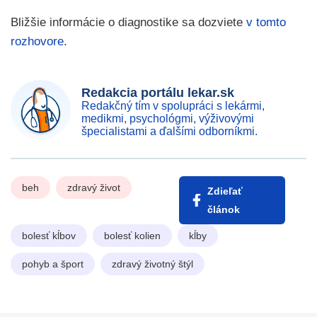
Bližšie informácie o diagnostike sa dozviete
v tomto
rozhovore
.
Redakcia portálu lekar.sk
Redakčný tím v spolupráci s lekármi,
medikmi, psychológmi, výživovými
špecialistami a ďalšími odborníkmi.
beh
zdravý život
Zdieľať
článok
bolesť kĺbov
bolesť kolien
kĺby
pohyb a šport
zdravý životný štýl