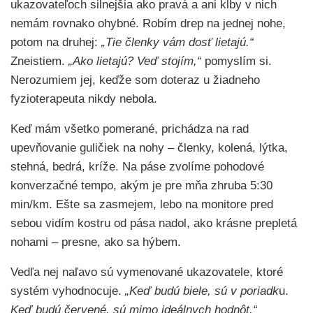
ukazovateľoch silnejšia ako pravá a ani kĺby v nich
nemám rovnako ohybné. Robím drep na jednej nohe,
potom na druhej:
„Tie členky vám dosť lietajú.“
Zneistiem.
„Ako lietajú? Veď stojím,“
pomyslím si.
Nerozumiem jej, keďže som doteraz u žiadneho
fyzioterapeuta nikdy nebola.
Keď mám všetko pomerané, prichádza na rad
upevňovanie guličiek na nohy – členky, kolená, lýtka,
stehná, bedrá, kríže. Na páse zvolíme pohodové
konverzačné tempo, akým je pre mňa zhruba 5:30
min/km. Ešte sa zasmejem, lebo na monitore pred
sebou vidím kostru od pása nadol, ako krásne prepletá
nohami – presne, ako sa hýbem.
Vedľa nej naľavo sú vymenované ukazovatele, ktoré
systém vyhodnocuje.
„Keď budú biele, sú v poriadk
u.
Keď
budú červené, sú mimo ideálnych hodnôt,“