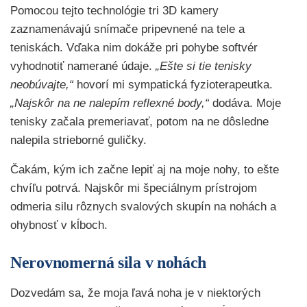
Pomocou tejto technológie tri 3D kamery
zaznamenávajú snímače pripevnené na tele a
teniskách. Vďaka nim dokáže pri pohybe softvér
vyhodnotiť namerané údaje.
„Ešte si tie tenisky
neobúvajte,“
hovorí mi sympatická fyzioterapeutka.
„Najskôr na ne nalepím reflexné body,“
dodáva. Moje
tenisky začala premeriavať, potom na ne dôsledne
nalepila strieborné guličky.
Čakám, kým ich začne lepiť aj na moje nohy, to ešte
chvíľu potrvá. Najskôr mi špeciálnym prístrojom
odmeria silu rôznych svalových skupín na nohách a
ohybnosť v kĺboch.
Nerovnomerná sila v nohách
Dozvedám sa, že moja ľavá noha je v niektorých