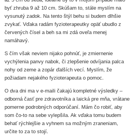
byť zhruba 9 až 10 cm. Skúšam to, stále myslím na
vysunutý zadok. Na tento štýl behu si budem dlhšie
zvykať. Vďaka radám fyzioterapeutky opäť ubudlo z
červených čísel a beh sa mi zdá oveľa menej
namáhavý.
S čím však neviem nijako pohnúť, je zmiernenie
vychýlenia panvy nabok, či zlepšenie odvíjania palca
nohy od zeme a zopár ďalších vecí. Myslím, že
požiadam nejakého fyzioterapeuta o pomoc.
O dva dni ma v e-maili čakajú kompletné výsledky –
odborná časť pre zdravotníka a laická pre mňa, vrátane
pomerne podrobných odporúčaní. Mám čo robiť, aby
som čo-to na sebe vylepšila. Ak vďaka tomu budem
behať rýchlejšie a vyhnem sa možným zraneniam,
určite to za to stojí.