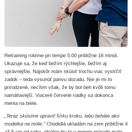
Retraining robíme pri tempe 5:00 približne 16 minút.
Ukazuje sa, že keď bežím rýchlejšie, bežím aj
správnejšie. Najskôr mám skúsiť trochu viac vystrčiť
zadok – teda vysunúť panvu dozadu. Nie je mi to
prirodzené, necítim však, že by bol beh kvôli tomu
namáhavejší. Viaceré červené riadky sa dokonca
menia na biele.
„Teraz skúsime upraviť šírku kroku, lebo beháte ako
modelka na móle.“
Chodidlá ukladám na zem približne 4
až 5 cm od seba, ideálne by to v mojom prípade malo