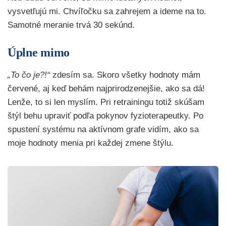
vysvetľujú mi. Chvíľočku sa zahrejem a ideme na to.
Samotné meranie trvá 30 sekúnd.
Úplne mimo
„To čo je?!“
zdesím sa. Skoro všetky hodnoty mám
červené, aj keď behám najprirodzenejšie, ako sa dá!
Lenže, to si len myslím. Pri retrainingu totiž skúšam
štýl behu upraviť podľa pokynov fyzioterapeutky. Po
spustení systému na aktívnom grafe vidím, ako sa
moje hodnoty menia pri každej zmene štýlu.