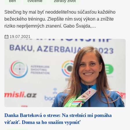
beh
cvičenie
zdravý život
Strečing by mal byť neoddeliteľnou súčasťou každého
bežeckého tréningu. Zlepšíte ním svoj výkon a znížite
riziko nepríjemných zranení. Gabo Švajda,…
19.07.2021
Danka Barteková o strese: Na strelnici mi pomáha
víťaziť. Doma sa ho snažím vypnúť