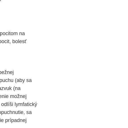
 pocitom na
ocit, bolesť
bežnej
opuchu (aby sa
azvuk (na
lenie možnej
 odlíši lymfatický
opuchnutie, sa
ie prípadnej