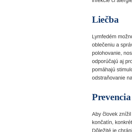
infekcie či alergie
Liečba
Lymfedém možno 
oblečeniu a sprá
polohovanie, no
odporúčajú aj pro
pomáhajú stimulo
odstraňovanie nad
Prevencia
Aby človek zníži
končatín, konkré
Dôležité je chrán