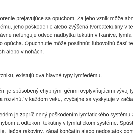
orenie prejavujúce sa opuchom. Za jeho vznik môže ab
tému, jeho poškodenie alebo zvýšená tvorbatekutiny v t
rávne nefunguje odvod nadbytku tekutín v tkanive, lymfa
o opúcha. Opuchnutie môže postihnúť ľubovoľnú časť te
ch alebo v nohách.
vzniku, existujú dva hlavné typy lymfedému.
ém je spôsobený chybnými génmi ovplyvňujúcimi vývoj l
 rozvinúť v každom veku, zvyčajne sa vyskytuje v začia
edém je zapríčinený poškodením lymfatického systému 
hybom a odtokom tekutiny v lymfatickom systéme. Spú
nie, liečba rakoviny, zápal končatín alebo nedostatok po