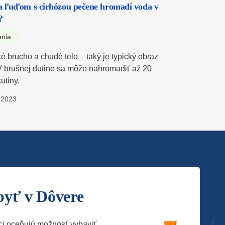
a ľuďom s cirhózou pečene hromadí voda v
?
enia
é brucho a chudé telo – taký je typický obraz
 V brušnej dutine sa môže nahromadiť až 20
kutiny.
.2023
byť v Dôvere
ci oceňujú možnosť vybaviť