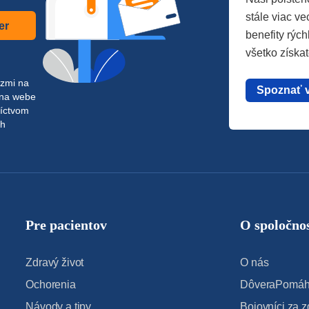
stále viac vec
er
benefity rých
všetko získa
azmi na
Spoznať 
 na webe
níctvom
ch
Pre pacientov
O spoločnos
Zdravý život
O nás
Ochorenia
DôveraPomáha
Návody a tipy
Bojovníci za z