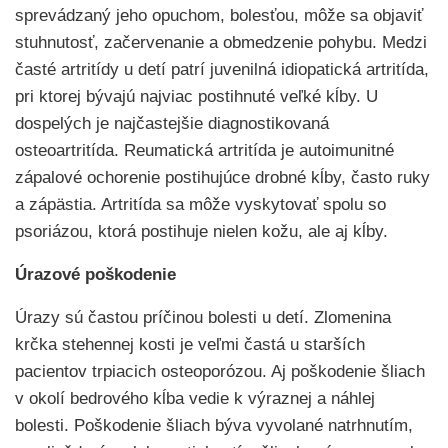
sprevádzaný jeho opuchom, bolesťou, môže sa objaviť
stuhnutosť, začervenanie a obmedzenie pohybu. Medzi
časté artritídy u detí patrí juvenilná idiopatická artritída,
pri ktorej bývajú najviac postihnuté veľké kĺby. U
dospelých je najčastejšie diagnostikovaná
osteoartritída. Reumatická artritída je autoimunitné
zápalové ochorenie postihujúce drobné kĺby, často ruky
a zápästia. Artritída sa môže vyskytovať spolu so
psoriázou, ktorá postihuje nielen kožu, ale aj kĺby.
Úrazové poškodenie
Úrazy sú častou príčinou bolesti u detí. Zlomenina
krčka stehennej kosti je veľmi častá u starších
pacientov trpiacich osteoporózou. Aj poškodenie šliach
v okolí bedrového kĺba vedie k výraznej a náhlej
bolesti. Poškodenie šliach býva vyvolané natrhnutím,