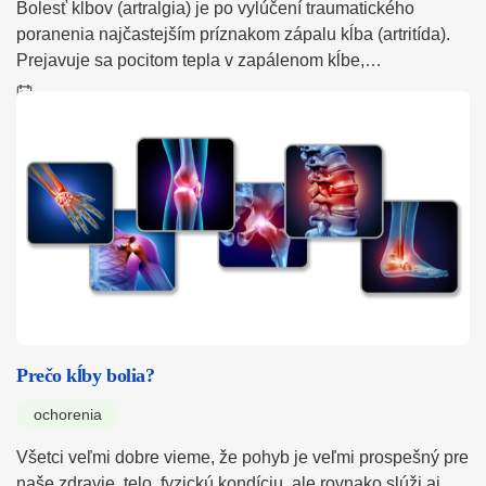
Bolesť kĺbov (artralgia) je po vylúčení traumatického
poranenia najčastejším príznakom zápalu kĺba (artritída).
Prejavuje sa pocitom tepla v zapálenom kĺbe,…
Prečo kĺby bolia?
ochorenia
Všetci veľmi dobre vieme, že pohyb je veľmi prospešný pre
naše zdravie, telo, fyzickú kondíciu, ale rovnako slúži aj