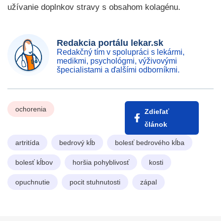
užívanie doplnkov stravy s obsahom kolagénu.
Redakcia portálu lekar.sk
Redakčný tím v spolupráci s lekármi,
medikmi, psychológmi, výživovými
špecialistami a ďalšími odborníkmi.
ochorenia
Zdieľať
článok
artritída
bedrový kĺb
bolesť bedrového kĺba
bolesť kĺbov
horšia pohyblivosť
kosti
opuchnutie
pocit stuhnutosti
zápal