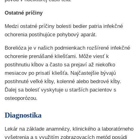
Ostatné príčiny
Medzi ostatné príčiny bolesti bedier patria infekčné
ochorenia postihujúce pohybový aparát.
Borelióza je v našich podmienkach rozšírené infekčné
ochorenie prenášané kliešťami. Môže viesť k
postihnutiu kĺbov a často sa prejaví až niekoľko
mesiacov po prisatí kliešťa. Najčastejšie bývajú
postihnuté veľké kĺby, kolenné alebo bedrové kĺby.
Ďalej sa bolesť vyskytuje u starších pacientov s
osteoporózou.
Diagnostika
Lekár na základe anamnézy, klinického a laboratórneho
vyšetrenia a s využitím zobrazovacích metód posúdi