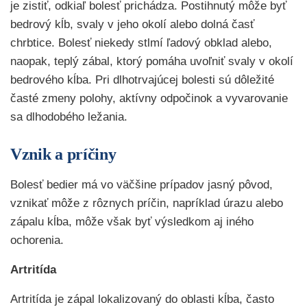
je zistiť, odkiaľ bolesť prichádza. Postihnutý môže byť
bedrový kĺb, svaly v jeho okolí alebo dolná časť
chrbtice. Bolesť niekedy stlmí ľadový obklad alebo,
naopak, teplý zábal, ktorý pomáha uvoľniť svaly v okolí
bedrového kĺba. Pri dlhotrvajúcej bolesti sú dôležité
časté zmeny polohy, aktívny odpočinok a vyvarovanie
sa dlhodobého ležania.
Vznik a príčiny
Bolesť bedier má vo väčšine prípadov jasný pôvod,
vznikať môže z rôznych príčin, napríklad úrazu alebo
zápalu kĺba, môže však byť výsledkom aj iného
ochorenia.
Artritída
Artritída je zápal lokalizovaný do oblasti kĺba, často