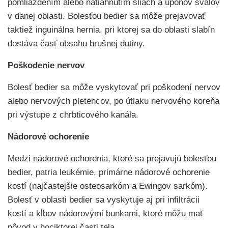
pomliaždením alebo natiahnutím šliach a úponov svalov
v danej oblasti. Bolesťou bedier sa môže prejavovať
taktiež inguinálna hernia, pri ktorej sa do oblasti slabín
dostáva časť obsahu brušnej dutiny.
Poškodenie nervov
Bolesť bedier sa môže vyskytovať pri poškodení nervov
alebo nervových pletencov, po útlaku nervového koreňa
pri výstupe z chrbticového kanála.
Nádorové ochorenie
Medzi nádorové ochorenia, ktoré sa prejavujú bolesťou
bedier, patria leukémie, primárne nádorové ochorenie
kostí (najčastejšie osteosarkóm a Ewingov sarkóm).
Bolesť v oblasti bedier sa vyskytuje aj pri infiltrácii
kostí a kĺbov nádorovými bunkami, ktoré môžu mať
pôvod v hociktorej časti tela.