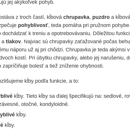
jú jej akýkoľvek pohyb.
ostáva z troch častí, kĺbová
chrupavka
,
puzdro
a kĺbov
zpečuje
pohyblivosť
, teda pomáha pri pružnom pohybe.
 dochádzať k treniu a opotrebovávaniu. Dôležitou funkcio
a
tlakov
. Najviac sú chrupavky zaťažované počas behu
ému náporu už aj pri chôdzi. Chrupavka je teda akýmsi 
 dvoch kostí. Pri úbytku chrupavky, alebo jej narušeniu,
o zapríčiňuje bolesť a tiež zníženie ohybnosti.
zlišujeme kĺby podľa funkcie, a to:
blivé
kĺby. Tieto kĺby sa ďalej špecifikujú na: sedlové, r
závesné, otočné, kondyloidné.
yblivé
kĺby.
vé
kĺby.