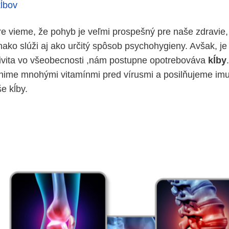
ĺbov
re vieme, že pohyb je veľmi prospešný pre naše zdravie, 
nako slúži aj ako určitý spôsob psychohygieny. Avšak, je 
ivita vo všeobecnosti ,nám postupne opotrebováva
kĺby
ime mnohými vitamínmi pred vírusmi a posilňujeme imun
še kĺby.