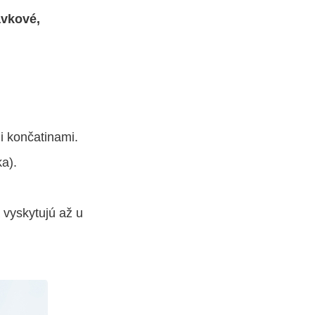
avkové,
i končatinami.
a).
 vyskytujú až u