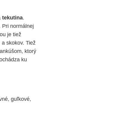
á
tekutina
.
 Pri normálnej
u je tiež
 a skokov. Tiež
vankúšom, ktorý
 dochádza ku
ovné, guľkové,