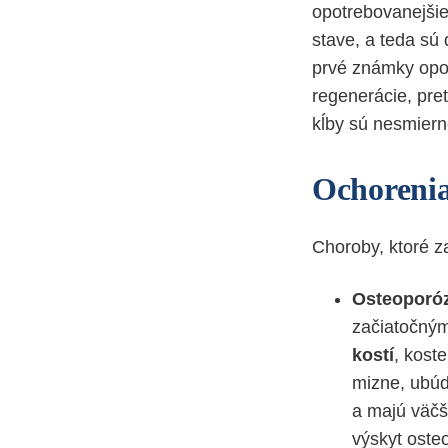
opotrebovanejšie
stave, a teda sú
prvé známky opot
regenerácie, pret
kĺby sú nesmiern
Ochorenia
Choroby, ktoré z
Osteoporó
začiatočným
kostí
, kost
mizne, ubúd
a majú väčš
výskyt oste