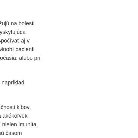
ujú na bolesti
vyskytujúca
spočívať aj v
Mnohí pacienti
očasia, alebo pri
o napríklad
čnosti kĺbov.
na akékoľvek
 nielen imunita,
 sú časom