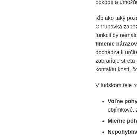
pokope a umožňu
Kĺb ako taký poz
Chrupavka zabe
funkcii by nemalo
tlmenie nárazov
dochádza k určit
zabraňuje stretu
kontaktu kostí, č
V ľudskom tele ro
Voľne pohy
objímkové, 
Mierne poh
Nepohybli