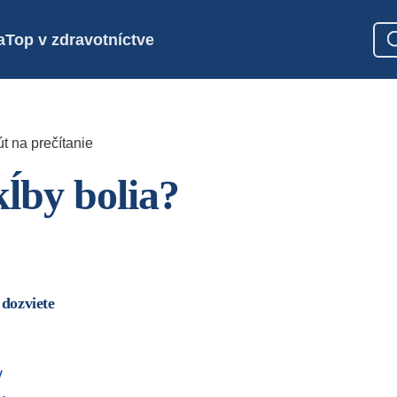
a
Top v zdravotníctve
t na prečítanie
kĺby bolia?
 dozviete
v