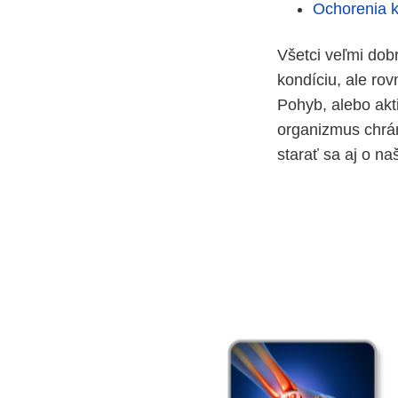
Ochorenia k
Všetci veľmi dob
kondíciu, ale rov
Pohyb, alebo akt
organizmus chrán
starať sa aj o na