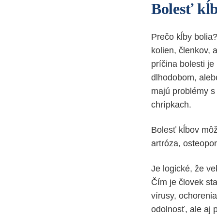
Bolesť kĺ
Prečo kĺby bolia
kolien, členkov, 
príčina bolesti j
dlhodobom, alebo
majú problémy 
chrípkach.
Bolesť kĺbov mô
artróza, osteopo
Je logické, že ve
Čím je človek sta
vírusy, ochorenia
odolnosť, ale aj 