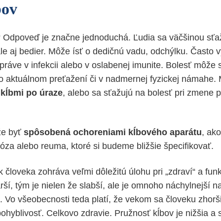
bov
? Odpoveď je značne jednoduchá. Ľudia sa väčšinou sťaž
ale aj bedier. Môže ísť o dedičnú vadu, odchýlku. Často 
e práve v infekcii alebo v oslabenej imunite. Bolesť môže 
 aktuálnom preťažení či v nadmernej fyzickej námahe. 
s
kĺbmi po úraze
, alebo sa sťažujú na bolesť pri zmene p
že byť
spôsobená ochoreniami kĺbového aparátu
, ak
róza alebo reuma, ktoré si budeme bližšie špecifikovať.
k človeka zohráva veľmi dôležitú úlohu pri „zdraví“ a funk
rší, tým je nielen že slabší, ale je omnoho náchylnejší 
. Vo všeobecnosti teda platí, že vekom sa človeku zhorši
pohyblivosť. Celkovo zdravie. Pružnosť kĺbov je nižšia a