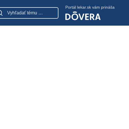
Portál lekar.sk vám prináša