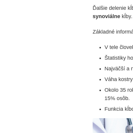
Ďalšie delenie kĺ
synoviálne
kĺby.
Základné informá
V tele člove
Štatistiky 
Najväčší a n
Váha kostry
Okolo 35 ro
15% osôb.
Funkcia kĺb