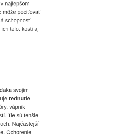
 v najlepšom
ek môže pociťovať
má schopnosť
ch telo, kosti aj
 vďaka svojim
buje
rednutie
óry, vápnik
í. Tie sú tenšie
och. Najčastejší
ze. Ochorenie