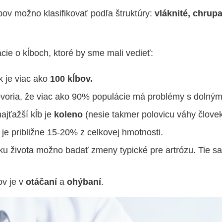
bov možno klasifikovať podľa štruktúry:
vláknité, chrup
cie o kĺboch, ktoré by sme mali vedieť:
k je viac ako
100 kĺbov.
hovoria, že viac ako 90% populácie má problémy s dolným
ajťažší kĺb je
koleno
(nesie takmer polovicu váhy človek
 je približne 15-20% z celkovej hmotnosti.
ku života možno badať zmeny typické pre artrózu. Tie sa
ov je v
otáčaní
a
ohýbaní
.