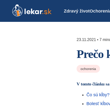
Zdravý život
Ochoreni
23.11.2021 • 7 minú
Prečo 
ochorenia
V tomto článku sa
Čo sú kĺby?
Bolesť kĺbo