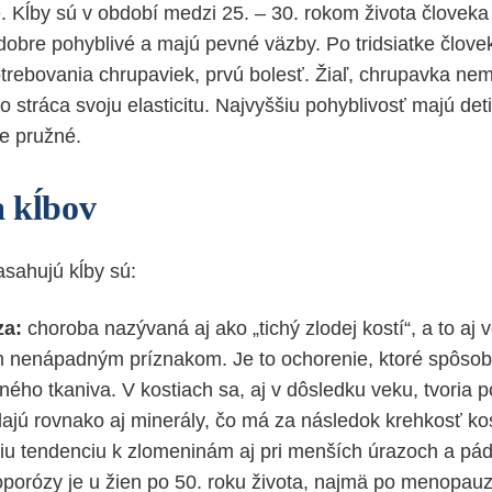
. Kĺby sú v období medzi 25. – 30. rokom života človeka
 dobre pohyblivé a majú pevné väzby. Po tridsiatke člov
rebovania chrupaviek, prvú bolesť. Žiaľ, chrupavka ne
o stráca svoju elasticitu. Najvyššiu pohyblivosť majú deti i
e pružné.
 kĺbov
asahujú kĺby sú:
za:
choroba nazývaná aj ako „tichý zlodej kostí“, a to aj
 nenápadným príznakom. Je to ochorenie, ktoré spôso
eného tkaniva. V kostiach sa, aj v dôsledku veku, tvoria p
ajú rovnako aj minerály, čo má za následok krehkosť kost
iu tendenciu k zlomeninám aj pri menších úrazoch a pád
oporózy je u žien po 50. roku života, najmä po menopau