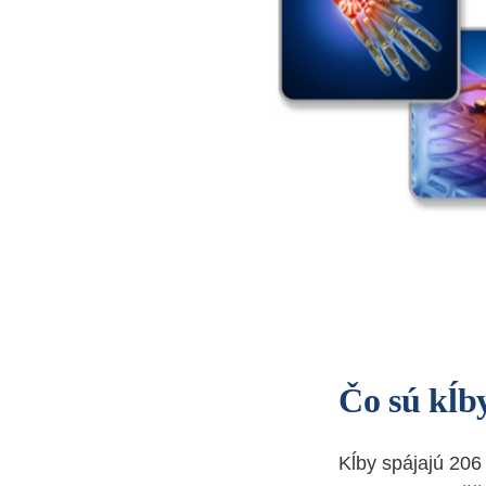
Čo sú kĺb
Kĺby spájajú 206