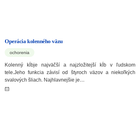
Operácia kolenného väzu
ochorenia
Kolenný kĺbje najväčší a najzložitejší kĺb v ľudskom
tele.Jeho funkcia závisí od štyroch väzov a niekoľkých
svalových šliach. Najhlavnejšie je…