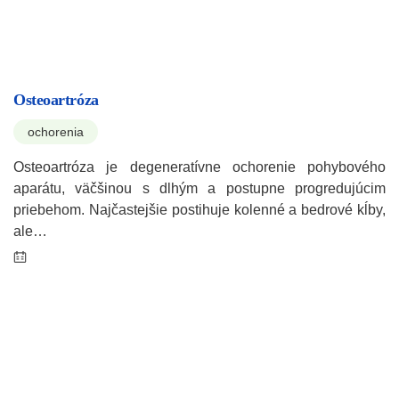
Osteoartróza
ochorenia
Osteoartróza je degeneratívne ochorenie pohybového
aparátu, väčšinou s dlhým a postupne progredujúcim
priebehom. Najčastejšie postihuje kolenné a bedrové kĺby,
ale…