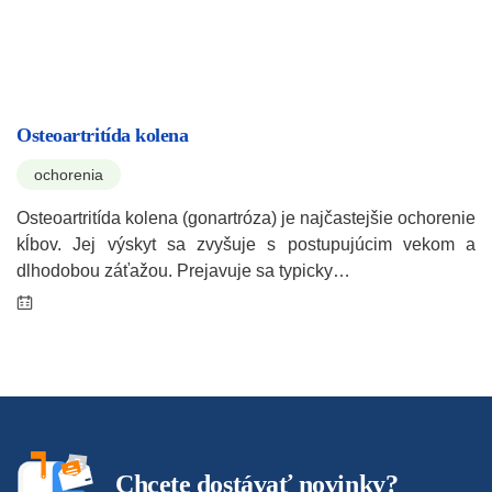
Osteoartritída kolena
ochorenia
Osteoartritída kolena (gonartróza) je najčastejšie ochorenie
kĺbov. Jej výskyt sa zvyšuje s postupujúcim vekom a
dlhodobou záťažou. Prejavuje sa typicky…
Chcete dostávať novinky?