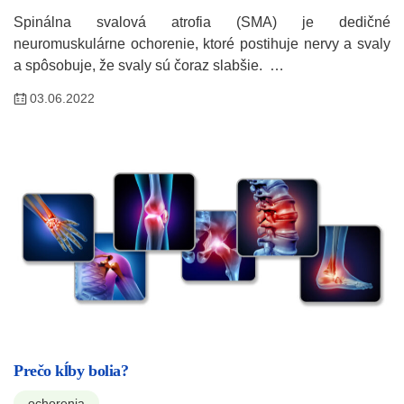
Spinálna svalová atrofia (SMA) je dedičné
neuromuskulárne ochorenie, ktoré postihuje nervy a svaly
a spôsobuje, že svaly sú čoraz slabšie. …
03.06.2022
Prečo kĺby bolia?
ochorenia