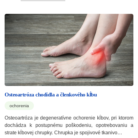
Osteoartróza chodidla a členkového kĺbu
ochorenia
Osteoartróza je degeneratívne ochorenie kĺbov, pri ktorom
dochádza k postupnému poškodeniu, opotrebovaniu a
strate kĺbovej chrupky. Chrupka je spojivové tkanivo…