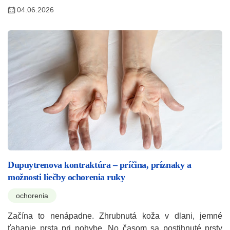
04.06.2026
Dupuytrenova kontraktúra – príčina, príznaky a
možnosti liečby ochorenia ruky
ochorenia
Začína to nenápadne. Zhrubnutá koža v dlani, jemné
ťahanie prsta pri pohybe. No časom sa postihnuté prsty