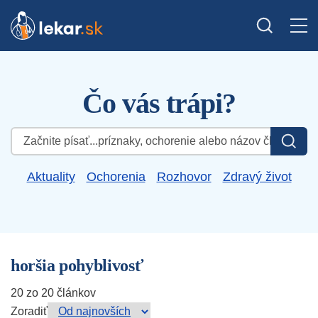
Čo vás trápi?
Hľadať:
Aktuality
Ochorenia
Rozhovor
Zdravý život
horšia pohyblivosť
20 zo 20 článkov
Zoradiť