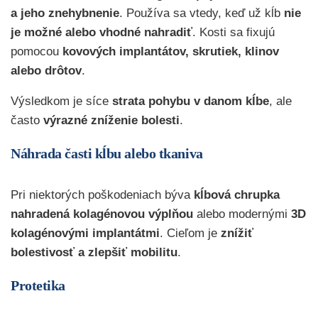
a jeho znehybnenie
. Používa sa vtedy, keď už kĺb
nie
je možné alebo vhodné nahradiť
. Kosti sa fixujú
pomocou
kovových implantátov, skrutiek, klinov
alebo drôtov
.
Výsledkom je síce
strata pohybu v danom kĺbe
, ale
často
výrazné zníženie bolesti
.
Náhrada časti kĺbu alebo tkaniva
Pri niektorých poškodeniach býva
kĺbová chrupka
nahradená kolagénovou výplňou
alebo modernými
3D
kolagénovými implantátmi
. Cieľom je
znížiť
bolestivosť a zlepšiť mobilitu
.
Protetika