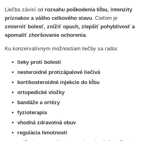
Liečba závisí od
rozsahu poškodenia kĺbu, intenzity
príznakov a vášho celkového stavu
. Cieľom je
zmierniť bolesť, znížiť opuch, zlepšiť pohyblivosť a
spomaliť zhoršovanie ochorenia
.
Ku konzervatívnym možnostiam liečby sa radia:
lieky proti bolesti
nesteroidné protizápalové liečivá
kortikosteroidné injekcie do kĺbu
ortopedické vložky
bandáže a ortézy
fyzioterapia
vhodná zdravotná obuv
regulácia hmotnosti