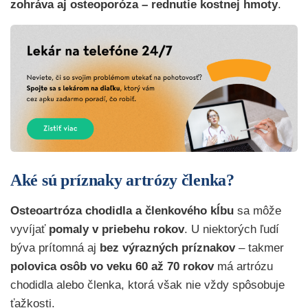
zohráva aj osteoporóza – rednutie kostnej hmoty
.
Aké sú príznaky artrózy členka?
Osteoartróza chodidla a členkového kĺbu
sa môže
vyvíjať
pomaly v priebehu rokov
. U niektorých ľudí
býva prítomná aj
bez výrazných príznakov
– takmer
polovica osôb vo veku 60 až 70 rokov
má artrózu
chodidla alebo členka, ktorá však nie vždy spôsobuje
ťažkosti.