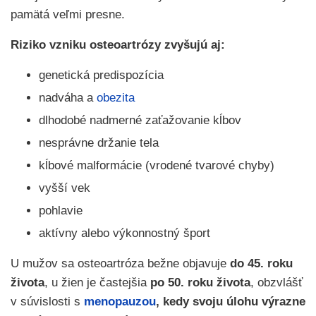
pamätá veľmi presne.
Riziko vzniku osteoartrózy zvyšujú aj:
genetická predispozícia
nadváha a
obezita
dlhodobé nadmerné zaťažovanie kĺbov
nesprávne držanie tela
kĺbové malformácie (vrodené tvarové chyby)
vyšší vek
pohlavie
aktívny alebo výkonnostný šport
U mužov sa osteoartróza bežne objavuje
do 45. roku
života
, u žien je častejšia
po 50. roku života
, obzvlášť
v súvislosti s
menopauzou
, kedy svoju úlohu výrazne