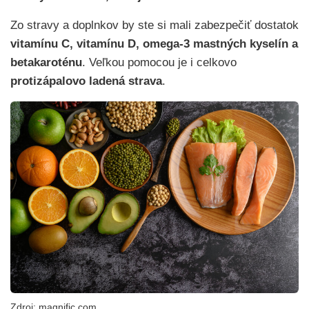
Zo stravy a doplnkov by ste si mali zabezpečiť dostatok
vitamínu C, vitamínu D, omega-3 mastných kyselín a
betakaroténu
. Veľkou pomocou je i celkovo
protizápalovo ladená strava
.
Zdroj: magnific.com