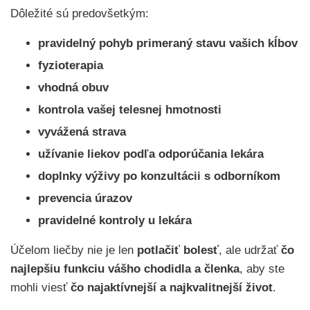
Dôležité sú predovšetkým:
pravidelný pohyb primeraný stavu vašich kĺbov
fyzioterapia
vhodná obuv
kontrola vašej telesnej hmotnosti
vyvážená strava
užívanie liekov podľa odporúčania lekára
doplnky výživy po konzultácii s odborníkom
prevencia úrazov
pravidelné kontroly u lekára
Účelom liečby nie je len
potlačiť bolesť
, ale udržať
čo
najlepšiu funkciu vášho chodidla a členka
, aby ste
mohli viesť
čo najaktívnejší a najkvalitnejší život
.