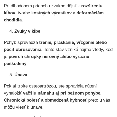
Pri dlhodobom priebehu zvykne dôjsť k
rozšíreniu
kĺbov
, tvorbe
kostných výrastkov
a
deformáciám
chodidla
.
Zvuky v kĺbe
Pohyb sprevádza
trenie, praskanie, vŕzganie alebo
pocit obrusovania
. Tento stav vzniká najmä vtedy, keď
je
povrch chrupky nerovný alebo výrazne
poškodený
.
Únava
Pokiaľ trpíte osteoartrózou, ste spravidla nútení
vynaložiť
väčšiu námahu aj pri bežnom pohybe.
Chronická bolesť a obmedzená hybnosť
preto u vás
môžu viesť k únave.