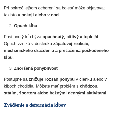
Pri pokročilejšom ochorení sa bolesť môže objavovať
takisto
v pokoji alebo v noci
.
Opuch kĺbu
Postihnutý kĺb býva
opuchnutý, citlivý a teplejší
.
Opuch vzniká v dôsledku
zápalovej reakcie,
mechanického dráždenia a preťaženia poškodeného
kĺbu
.
Zhoršená pohyblivosť
Postupne sa
znižuje rozsah pohybu
v členku alebo v
kĺboch chodidla. Môžete mať problém s
chôdzou,
státím, športom alebo bežnými dennými aktivitami
.
Zväčšenie a deformácia kĺbov