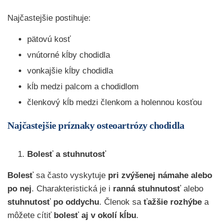
Najčastejšie postihuje:
pätovú kosť
vnútorné kĺby chodidla
vonkajšie kĺby chodidla
kĺb medzi palcom a chodidlom
členkový kĺb medzi členkom a holennou kosťou
Najčastejšie príznaky osteoartrózy chodidla
Bolesť a stuhnutosť
Bolesť
sa často vyskytuje
pri zvýšenej námahe alebo
po nej
. Charakteristická je i
ranná stuhnutosť
alebo
stuhnutosť po oddychu
. Členok sa
ťažšie rozhýbe
a
môžete cítiť
bolesť aj v okolí kĺbu
.