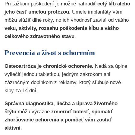
Pri ťažkom poškodení je možné nahradiť
celý kĺb alebo
jeho časť umelou protézou
. Umelé implantáty vám
môžu slúžiť dlhé roky, no ich vhodnosť závisí od vášho
veku, aktivity, rozsahu poškodenia kĺbu a vášho
celkového zdravotného stavu
.
Prevencia a život s ochorením
Osteoartróza je chronické ochorenie.
Nedá sa úplne
vyliečiť jednou tabletkou, jedným zákrokom ani
zázračným doplnkom z reklamy, ktorý sľubuje nové
kĺby za 14 dní.
Správna diagnostika, liečba a úprava životného
štýlu
môžu výrazne
zmierniť bolesť, spomaliť
zhoršovanie ochorenia a pomôcť vám zostať
aktívni
.