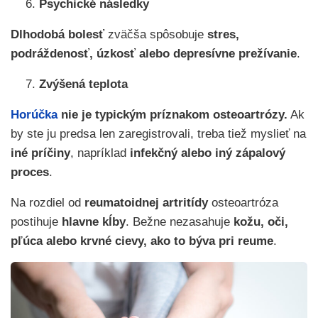
Psychické následky
Dlhodobá bolesť
zväčša spôsobuje
stres,
podráždenosť, úzkosť alebo depresívne prežívanie
.
Zvýšená teplota
Horúčka
nie je typickým príznakom osteoartrózy.
Ak
by ste ju predsa len zaregistrovali, treba tiež myslieť na
iné príčiny
, napríklad
infekčný alebo iný zápalový
proces
.
Na rozdiel od
reumatoidnej artritídy
osteoartróza
postihuje
hlavne kĺby
. Bežne nezasahuje
kožu, oči,
pľúca alebo krvné cievy, ako to býva pri reume
.