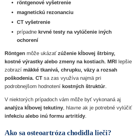
röntgenové vyšetrenie
magnetickú rezonanciu
CT vyšetrenie
prípadne
krvné testy na vylúčenie iných
ochorení
Röntgen
môže ukázať
zúženie kĺbovej štrbiny,
kostné výrastky alebo zmeny na kostiach.
MRI
lepšie
zobrazí
mäkké tkanivá, chrupku, väzy a rozsah
poškodenia.
CT
sa zas využíva najmä pri
podrobnejšom hodnotení
kostných štruktúr
.
V niektorých prípadoch vám môže byť vykonaná aj
analýza kĺbovej tekutiny
, hlavne ak je potrebné vylúčiť
infekciu alebo inú formu artritídy
.
Ako sa osteoartróza chodidla lieči?