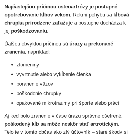
Najčastejšou príčinou osteoartrózy
je
postupné
opotrebovanie kĺbov vekom.
Rokmi pohybu sa
kĺbová
chrupka prirodzene zaťažuje
a postupne dochádza k
jej
poškodzovaniu
.
Ďalšou obvyklou príčinou sú
úrazy a prekonané
zranenia
, napríklad:
zlomeniny
vyvrtnutie alebo vykĺbenie členka
poranenie väzov
poškodenie chrupky
opakované mikrotraumy pri športe alebo práci
Aj keď bolo zranenie v čase úrazu správne ošetrené,
poškodený kĺb sa môže neskôr stať artrotickým
.
Telo je v tomto občas ako zlý účtovník – staré škody si