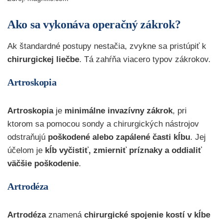
Ako sa vykonáva operačný zákrok?
Ak štandardné postupy nestačia, zvykne sa pristúpiť k
chirurgickej liečbe
. Tá zahŕňa viacero typov zákrokov.
Artroskopia
Artroskopia
je
minimálne invazívny zákrok
, pri
ktorom sa pomocou sondy a chirurgických nástrojov
odstraňujú
poškodené alebo zapálené časti kĺbu
. Jej
účelom je
kĺb vyčistiť, zmierniť príznaky a oddialiť
väčšie poškodenie
.
Artrodéza
Artrodéza
znamená
chirurgické spojenie kostí v kĺbe