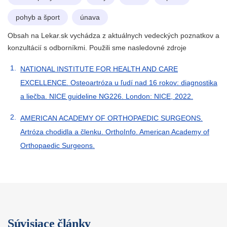
pohyb a šport
únava
Obsah na Lekar.sk vychádza z aktuálnych vedeckých poznatkov a
konzultácií s odborníkmi. Použili sme nasledovné zdroje
NATIONAL INSTITUTE FOR HEALTH AND CARE
EXCELLENCE. Osteoartróza u ľudí nad 16 rokov: diagnostika
a liečba. NICE guideline NG226. London: NICE, 2022.
AMERICAN ACADEMY OF ORTHOPAEDIC SURGEONS.
Artróza chodidla a členku. OrthoInfo. American Academy of
Orthopaedic Surgeons.
Súvisiace články