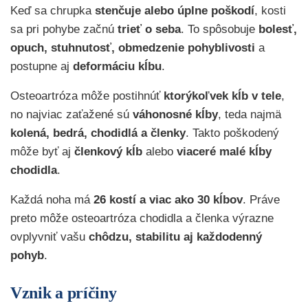
Keď sa chrupka
stenčuje alebo úplne poškodí
, kosti
sa pri pohybe začnú
trieť o seba
. To spôsobuje
bolesť,
opuch, stuhnutosť, obmedzenie pohyblivosti
a
postupne aj
deformáciu kĺbu
.
Osteoartróza môže postihnúť
ktorýkoľvek kĺb v tele
,
no najviac zaťažené sú
váhonosné kĺby
, teda najmä
kolená, bedrá, chodidlá a členky
. Takto poškodený
môže byť aj
členkový kĺb
alebo
viaceré malé kĺby
chodidla
.
Každá noha má
26 kostí a viac ako 30 kĺbov
. Práve
preto môže osteoartróza chodidla a členka výrazne
ovplyvniť vašu
chôdzu, stabilitu aj každodenný
pohyb
.
Vznik a príčiny