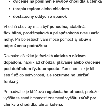
cvičenie na posilnenie svalov chodidla a členka
terapia teplom alebo chladom
dostatočný oddych a spánok
Vhodná obuv by mala byť
pohodlná, stabilná,
flexibilná, protišmyková a prispôsobená tvaru vašej
nohy
. Pri bolestiach vám môže pomôcť aj
obuv s
odpruženou podrážkou
.
Rovnako dôležitá je
fyzická aktivita s nízkym
dopadom
, napríklad
chôdza, plávanie alebo cvičenie
pod dohľadom fyzioterapeuta
. Zámerom nie je kĺb
šetriť až do nehybnosti, ale
rozumne ho udržať
funkčný
.
Pri nadváhe je kľúčová
regulácia hmotnosti
, pretože
vyššia telesná hmotnosť znamená
vyššiu záťaž pre
členky a chodidlá, ale aj kolená
.