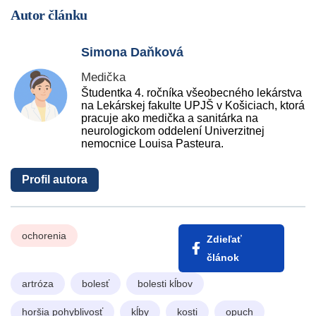
Autor článku
Simona Daňková
Medička
Študentka 4. ročníka všeobecného lekárstva
na Lekárskej fakulte UPJŠ v Košiciach, ktorá
pracuje ako medička a sanitárka na
neurologickom oddelení Univerzitnej
nemocnice Louisa Pasteura.
Profil autora
ochorenia
Zdieľať
článok
artróza
bolesť
bolesti kĺbov
horšia pohyblivosť
kĺby
kosti
opuch