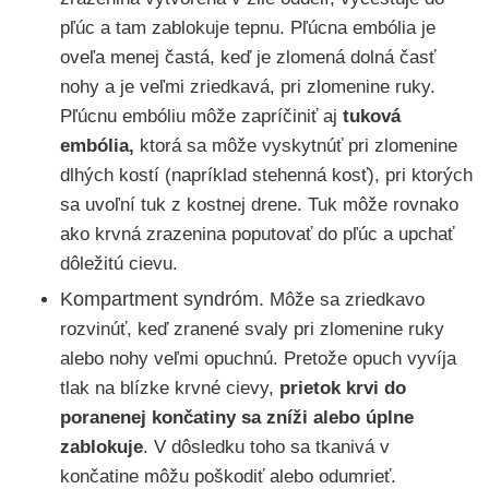
pľúc a tam zablokuje tepnu. Pľúcna embólia je
oveľa menej častá, keď je zlomená dolná časť
nohy a je veľmi zriedkavá, pri zlomenine ruky.
Pľúcnu embóliu môže zapríčiniť aj
tuková
embólia,
ktorá sa môže vyskytnúť pri zlomenine
dlhých kostí (napríklad stehenná kosť), pri ktorých
sa uvoľní tuk z kostnej drene. Tuk môže rovnako
ako krvná zrazenina poputovať do pľúc a upchať
dôležitú cievu.
Kompartment syndróm.
Môže sa zriedkavo
rozvinúť, keď zranené svaly pri zlomenine ruky
alebo nohy veľmi opuchnú. Pretože opuch vyvíja
tlak na blízke krvné cievy,
prietok krvi do
poranenej končatiny sa zníži alebo úplne
zablokuje
. V dôsledku toho sa tkanivá v
končatine môžu poškodiť alebo odumrieť.