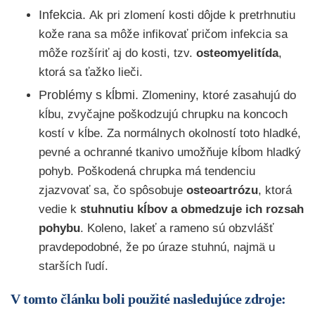
Infekcia.
Ak pri zlomení kosti dôjde k pretrhnutiu
kože rana sa môže infikovať pričom infekcia sa
môže rozšíriť aj do kosti, tzv.
osteomyelitída
,
ktorá sa ťažko lieči.
Problémy s kĺbmi.
Zlomeniny, ktoré zasahujú do
kĺbu, zvyčajne poškodzujú chrupku na koncoch
kostí v kĺbe. Za normálnych okolností toto hladké,
pevné a ochranné tkanivo umožňuje kĺbom hladký
pohyb. Poškodená chrupka má tendenciu
zjazvovať sa, čo spôsobuje
osteoartrózu
, ktorá
vedie k
stuhnutiu kĺbov a obmedzuje ich rozsah
pohybu
. Koleno, lakeť a rameno sú obzvlášť
pravdepodobné, že po úraze stuhnú, najmä u
starších ľudí.
V tomto článku boli použité nasledujúce zdroje: