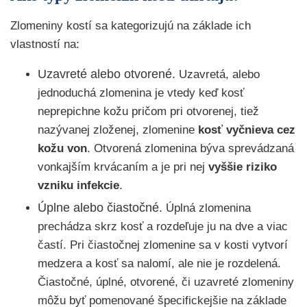
Zlomeniny kostí sa kategorizujú na základe ich
vlastností na:
Uzavreté alebo otvorené.
Uzavretá, alebo
jednoduchá zlomenina je vtedy keď kosť
neprepichne kožu pričom pri otvorenej, tiež
nazývanej zloženej, zlomenine
kosť vyčnieva cez
kožu von
. Otvorená zlomenina býva sprevádzaná
vonkajším krvácaním a je pri nej
vyššie riziko
vzniku infekcie
.
Úplne alebo čiastočné.
Úplná zlomenina
prechádza skrz kosť a rozdeľuje ju na dve a viac
častí. Pri čiastočnej zlomenine sa v kosti vytvorí
medzera a kosť sa nalomí, ale nie je rozdelená.
Čiastočné, úplné, otvorené, či uzavreté zlomeniny
môžu byť pomenované špecifickejšie na základe