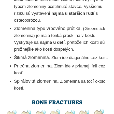
typom zlomeniny postihnuté stavce. Vyššiemu
riziku sú vystavení
najmä u starších ľudí
s
osteoporózou.
Zlomenina typu vŕbového prútika.
(Greenstick
zlomenina) je malá tenká prasklina v kosti.
Vyskytuje sa
najmä u detí
, pretože ich kosti sú
pružnejšie ako kosti dospelých.
Šikmá zlomenina.
Zlom ide diagonálne cez kosť.
Priečna zlomenina.
Zlom ide v priamej línii cez
kosť.
Špirálovitá zlomenina.
Zlomenina sa točí okolo
kosti.