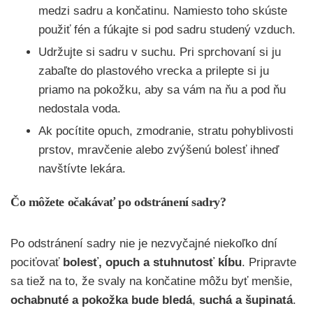
medzi sadru a končatinu. Namiesto toho skúste
použiť fén a fúkajte si pod sadru studený vzduch.
Udržujte si sadru v suchu. Pri sprchovaní si ju
zabaľte do plastového vrecka a prilepte si ju
priamo na pokožku, aby sa vám na ňu a pod ňu
nedostala voda.
Ak pocítite opuch, zmodranie, stratu pohyblivosti
prstov, mravčenie alebo zvýšenú bolesť ihneď
navštívte lekára.
Čo môžete očakávať po odstránení sadry?
Po odstránení sadry nie je nezvyčajné niekoľko dní
pociťovať
bolesť, opuch a stuhnutosť kĺbu
. Pripravte
sa tiež na to, že svaly na končatine môžu byť menšie,
ochabnuté a pokožka bude bledá
,
suchá a šupinatá
.