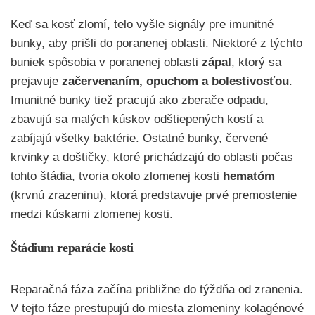
Keď sa kosť zlomí, telo vyšle signály pre imunitné
bunky, aby prišli do poranenej oblasti. Niektoré z týchto
buniek spôsobia v poranenej oblasti
zápal
, ktorý sa
prejavuje
začervenaním, opuchom a bolestivosťou
.
Imunitné bunky tiež pracujú ako zberače odpadu,
zbavujú sa malých kúskov odštiepených kostí a
zabíjajú všetky baktérie. Ostatné bunky, červené
krvinky a doštičky, ktoré prichádzajú do oblasti počas
tohto štádia, tvoria okolo zlomenej kosti
hematóm
(krvnú zrazeninu), ktorá predstavuje prvé premostenie
medzi kúskami zlomenej kosti.
Štádium reparácie kosti
Reparačná fáza začína približne do týždňa od zranenia.
V tejto fáze prestupujú do miesta zlomeniny kolagénové