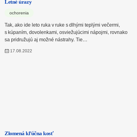
Letné úrazy
ochorenia
Tak, ako ide leto ruka v ruke s dlhými teplými večermi,
s kúpaním, dovolenkami, osviežujúcimi nápojmi, rovnako
sa pridružujú aj možné nástrahy. Tie…
17.08.2022
Zlomená kľúčna kosť