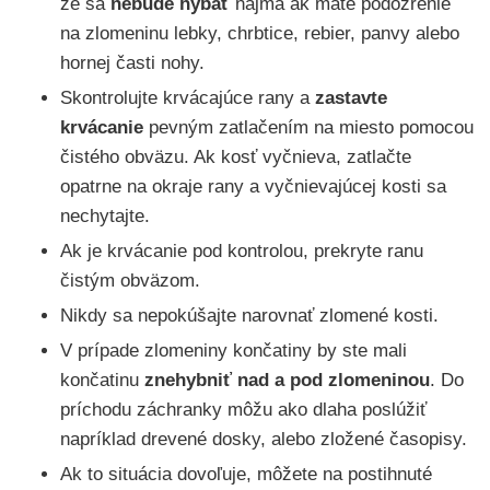
že sa
nebude hýbať
najmä ak máte podozrenie
na zlomeninu lebky, chrbtice, rebier, panvy alebo
hornej časti nohy.
Skontrolujte krvácajúce rany a
zastavte
krvácanie
pevným zatlačením na miesto pomocou
čistého obväzu. Ak kosť vyčnieva, zatlačte
opatrne na okraje rany a vyčnievajúcej kosti sa
nechytajte.
Ak je krvácanie pod kontrolou, prekryte ranu
čistým obväzom.
Nikdy sa nepokúšajte narovnať zlomené kosti.
V prípade zlomeniny končatiny by ste mali
končatinu
znehybniť nad a pod zlomeninou
. Do
príchodu záchranky môžu ako dlaha poslúžiť
napríklad drevené dosky, alebo zložené časopisy.
Ak to situácia dovoľuje, môžete na postihnuté