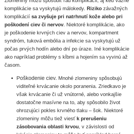
Zlomeniny môžu spôsobiť rad komplikácii, aj keď vážne
komplikácie sa vyskytujú málokedy.
Riziko
závažných
komplikácií
sa zvyšuje pri natrhnutí kože alebo pri
poškodení ciev či nervov
. Niektoré komplikácie, ako
je poškodenie krvných ciev a nervov, kompartment
syndróm, tuková embólia a infekcie sa vyskytujú už
počas prvých hodín alebo dní po úraze. Iné komplikácie
ako napríklad problémy s kĺbmi a hojením sa vyvinú až
časom.
Poškodenie ciev.
Mnohé zlomeniny spôsobujú
viditeľné krvácanie okolo poranenia. Zriedkavo je
však krvácanie či už vnútorné, alebo vonkajšie
dostatočne masívne na to, aby spôsobilo život
ohrozujúci pokles krvného tlaku – šok. Niektoré
zlomeniny môžu tiež viesť
k prerušeniu
zásobovania oblasti krvou
, v závislosti od