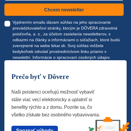
Chcem newsletter
Vyplnením emailu dávam súhlas na jeho spracovanie
prevádzkovateľovi stránky, ktorým je DÔVERA zdravotná
poisťovňa, a. s., za účelom zasielania newsletterov, s
odkazmi na články a informáciami o súťažiach, ktoré budú
zverejnené na webe
lekar.sk
. Svoj súhlas môžete
kedykoľvek odvolať prostredníctvom linku priamo v
newslettri.
Informácie o spracovaní osobných údajov.
Prečo byť v Dôvere
Naši poistenci oceňujú možnosť vybaviť
stále viac vecí elektronicky a uplatniť si
benefity rýchlo a z domu. Pozrite sa, čo
všetko získate bez osobného vybavovania.
Spoznať výhody