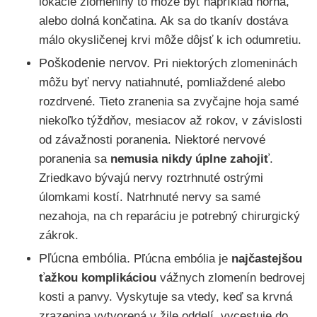
lokácie zlomeniny to môže byť napríklad horná,
alebo dolná končatina. Ak sa do tkanív dostáva
málo okysličenej krvi môže dôjsť k ich odumretiu.
Poškodenie nervov.
Pri niektorých zlomeninách
môžu byť nervy natiahnuté, pomliaždené alebo
rozdrvené. Tieto zranenia sa zvyčajne hoja samé
niekoľko týždňov, mesiacov až rokov, v závislosti
od závažnosti poranenia. Niektoré nervové
poranenia sa
nemusia nikdy úplne zahojiť
.
Zriedkavo bývajú nervy roztrhnuté ostrými
úlomkami kostí. Natrhnuté nervy sa samé
nezahoja, na ch reparáciu je potrebný chirurgický
zákrok.
Pľúcna embólia.
Pľúcna embólia je
najčastejšou
ťažkou komplikáciou
vážnych zlomenín bedrovej
kosti a panvy. Vyskytuje sa vtedy, keď sa krvná
zrazenina vytvorená v žile oddelí, vycestuje do