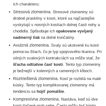
ich charakteru:
Stresová zlomenina.
Stresové zlomeniny sú
drobné praskliny v kosti, ktoré sa najčastejšie
vyskytujú v nosných kostiach dolnej časti nohy a
chodidla. Spôsobuje ich
opakovane vyvíjaný
nadmerný tlak
na dolné končatiny.
Avulzná zlomenina.
Svaly sú ukotvené ku kosti
pomocou šliach, čo je typ spojivového tkaniva. Pri
silných svalových kontrakciách sa môže stať, že
šľacha odtiahne časť kosti
. Tento typ zlomeniny
je bežnejší v kolenných a ramenných kĺboch.
Roztrieštená zlomenina.
Kosť je rozbitá na malé
kúsky. Tento typ komplikovanej zlomeniny má
tendenciu sa
hojiť pomalšie
.
Kompresívna zlomenina.
Nastáva, keď sú dve
kosti tlačené proti sebe. Často môžu byť týmto