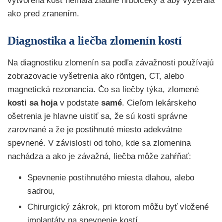
vytvorená kosť nemala žiadne hrbolčeky a aby vyzerala
ako pred zranením.
Diagnostika a liečba zlomenín kostí
Na diagnostiku zlomenín sa podľa závažnosti používajú
zobrazovacie vyšetrenia ako röntgen, CT, alebo
magnetická rezonancia. Čo sa liečby týka, zlomené
kosti sa hoja
v podstate
samé
. Cieľom lekárskeho
ošetrenia je hlavne uistiť sa, že sú kosti správne
zarovnané a že je postihnuté miesto adekvátne
spevnené. V závislosti od toho, kde sa zlomenina
nachádza a ako je závažná, liečba môže zahŕňať:
Spevnenie postihnutého miesta dlahou, alebo
sadrou,
Chirurgický zákrok, pri ktorom môžu byť vložené
implantáty na spevnenie kostí,