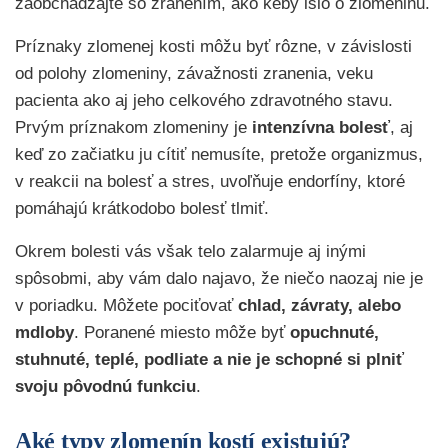
zaobchádzajte so zranením, ako keby išlo o zlomeninu.
Príznaky zlomenej kosti môžu byť rôzne, v závislosti
od polohy zlomeniny, závažnosti zranenia, veku
pacienta ako aj jeho celkového zdravotného stavu.
Prvým príznakom zlomeniny je
intenzívna bolesť
, aj
keď zo začiatku ju cítiť nemusíte, pretože organizmus,
v reakcii na bolesť a stres, uvoľňuje endorfíny, ktoré
pomáhajú krátkodobo bolesť tlmiť.
Okrem bolesti vás však telo zalarmuje aj inými
spôsobmi, aby vám dalo najavo, že niečo naozaj nie je
v poriadku. Môžete pociťovať
chlad, závraty, alebo
mdloby
. Poranené miesto môže byť
opuchnuté,
stuhnuté, teplé, podliate a nie je schopné si plniť
svoju pôvodnú funkciu
.
Aké typy zlomenín kostí existujú?