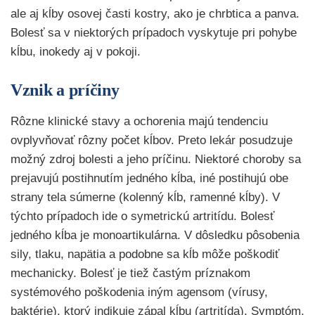
ale aj kĺby osovej časti kostry, ako je chrbtica a panva.
Bolesť sa v niektorých prípadoch vyskytuje pri pohybe
kĺbu, inokedy aj v pokoji.
Vznik a príčiny
Rôzne klinické stavy a ochorenia majú tendenciu
ovplyvňovať rôzny počet kĺbov. Preto lekár posudzuje
možný zdroj bolesti a jeho príčinu. Niektoré choroby sa
prejavujú postihnutím jedného kĺba, iné postihujú obe
strany tela súmerne (kolenný kĺb, ramenné kĺby). V
týchto prípadoch ide o symetrickú artritídu. Bolesť
jedného kĺba je monoartikulárna. V dôsledku pôsobenia
sily, tlaku, napätia a podobne sa kĺb môže poškodiť
mechanicky. Bolesť je tiež častým príznakom
systémového poškodenia iným agensom (vírusy,
baktérie), ktorý indikuje zápal kĺbu (artritída). Symptóm,