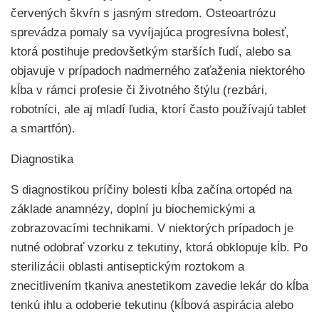
červených škvŕn s jasným stredom. Osteoartrózu
sprevádza pomaly sa vyvíjajúca progresívna bolesť,
ktorá postihuje predovšetkým starších ľudí, alebo sa
objavuje v prípadoch nadmerného zaťaženia niektorého
kĺba v rámci profesie či životného štýlu (rezbári,
robotníci, ale aj mladí ľudia, ktorí často používajú tablet
a smartfón).
Diagnostika
S diagnostikou príčiny bolesti kĺba začína ortopéd na
základe anamnézy, doplní ju biochemickými a
zobrazovacími technikami. V niektorých prípadoch je
nutné odobrať vzorku z tekutiny, ktorá obklopuje kĺb. Po
sterilizácii oblasti antiseptickým roztokom a
znecitlivením tkaniva anestetikom zavedie lekár do kĺba
tenkú ihlu a odoberie tekutinu (kĺbová aspirácia alebo