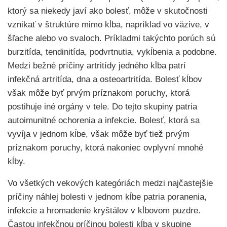
ktorý sa niekedy javí ako bolesť, môže v skutočnosti
vznikať v štruktúre mimo kĺba, napríklad vo väzive, v
šľache alebo vo svaloch. Príkladmi takýchto porúch sú
burzitída, tendinitída, podvrtnutia, vykĺbenia a podobne.
Medzi bežné príčiny artritídy jedného kĺba patrí
infekčná artritída, dna a osteoartritída. Bolesť kĺbov
však môže byť prvým príznakom poruchy, ktorá
postihuje iné orgány v tele. Do tejto skupiny patria
autoimunitné ochorenia a infekcie. Bolesť, ktorá sa
vyvíja v jednom kĺbe, však môže byť tiež prvým
príznakom poruchy, ktorá nakoniec ovplyvní mnohé
kĺby.
Vo všetkých vekových kategóriách medzi najčastejšie
príčiny náhlej bolesti v jednom kĺbe patria poranenia,
infekcie a hromadenie kryštálov v kĺbovom puzdre.
Častou infekčnou príčinou bolesti kĺba v skupine