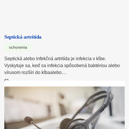
Septická artritída
ochorenia
Septická alebo infekčná artritída je infekcia v kĺbe.
Vyskytuje sa, keď sa infekcia spôsobená baktériou alebo
vírusom rozšíri do kĺbaalebo…