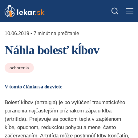
10.06.2019 • 7 minút na prečítanie
Náhla bolesť kĺbov
ochorenia
V tomto článku sa dozviete
Bolesť kĺbov (artralgia) je po vylúčení traumatického
poranenia najčastejším príznakom zápalu kĺba
(artritída). Prejavuje sa pocitom tepla v zapálenom
kĺbe, opuchom, redukciou pohybu a menej často
začervenaním. Artritída môže postihnúť kĺby končatín,