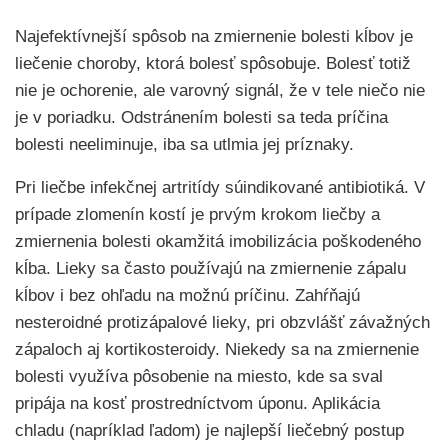
Najefektívnejší spôsob na zmiernenie bolesti kĺbov je
liečenie choroby, ktorá bolesť spôsobuje. Bolesť totiž
nie je ochorenie, ale varovný signál, že v tele niečo nie
je v poriadku. Odstránením bolesti sa teda príčina
bolesti neeliminuje, iba sa utlmia jej príznaky.
Pri liečbe infekčnej artritídy súindikované antibiotiká. V
prípade zlomenín kostí je prvým krokom liečby a
zmiernenia bolesti okamžitá imobilizácia poškodeného
kĺba. Lieky sa často používajú na zmiernenie zápalu
kĺbov i bez ohľadu na možnú príčinu. Zahŕňajú
nesteroidné protizápalové lieky, pri obzvlášť závažných
zápaloch aj kortikosteroidy. Niekedy sa na zmiernenie
bolesti využíva pôsobenie na miesto, kde sa sval
pripája na kosť prostredníctvom úponu. Aplikácia
chladu (napríklad ľadom) je najlepší liečebný postup