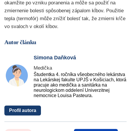
okamžite po vzniku poranenia a môže sa použiť na
zmiernenie bolesti spôsobenej zápalom kĺbov. Použitie
tepla (termofór) môže znížiť bolesť tak, že zmierni kŕče
vo svaloch v okolí kĺbov.
Autor článku
Simona Daňková
Medička
Študentka 4. ročníka všeobecného lekárstva
na Lekárskej fakulte UPJŠ v Košiciach, ktorá
pracuje ako medička a sanitárka na
neurologickom oddelení Univerzitnej
nemocnice Louisa Pasteura.
Profil autora