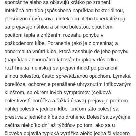
spontánne alebo sa objavujú krátko po zranení.
Infekčná artritída (spôsobená napríklad bakteriálnou,
plesňovou či vírusovou infekciou alebo tuberkulózou)
sa prejavuje náhlou a silnou bolesťou, opuchom,
pocitom tepla a znížením rozsahu pohybu v
poškodenom kĺbe. Poranenie (ako je zlomenina) a
abnormalita vnútri kĺba, ktorá zasahuje do jeho pohybu
(napríklad abnormálna kĺbová chrupka v dôsledku
roztrhnutia menisku) sa prejaví ihneď po poranení
silnou bolesťou, často sprevádzanou opuchom. Lymská
borelióza, ochorenie prenášané uhryznutím infikovaným
kliešťom, sa okrem iných symptómov (celková
bolestivosť, horúčka a ťažká únava) prejavuje pocitom
náhlej bolesti v jednom kĺbe, pričom táto bolesť sa
presúva z jedného kĺba do druhého. Bolesť sa zvyčajne
začína niekoľko dní až týždňov po tom, ako sa u
človeka objavila typická vyrážka alebo jedna či viacero