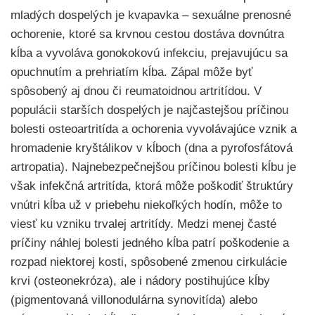
mladých dospelých je kvapavka – sexuálne prenosné
ochorenie, ktoré sa krvnou cestou dostáva dovnútra
kĺba a vyvoláva gonokokovú infekciu, prejavujúcu sa
opuchnutím a prehriatím kĺba. Zápal môže byť
spôsobený aj dnou či reumatoidnou artritídou. V
populácii starších dospelých je najčastejšou príčinou
bolesti osteoartritída a ochorenia vyvolávajúce vznik a
hromadenie kryštálikov v kĺboch (dna a pyrofosfátová
artropatia). Najnebezpečnejšou príčinou bolesti kĺbu je
však infekčná artritída, ktorá môže poškodiť štruktúry
vnútri kĺba už v priebehu niekoľkých hodín, môže to
viesť ku vzniku trvalej artritídy. Medzi menej časté
príčiny náhlej bolesti jedného kĺba patrí poškodenie a
rozpad niektorej kosti, spôsobené zmenou cirkulácie
krvi (osteonekróza), ale i nádory postihujúce kĺby
(pigmentovaná villonodulárna synovitída) alebo