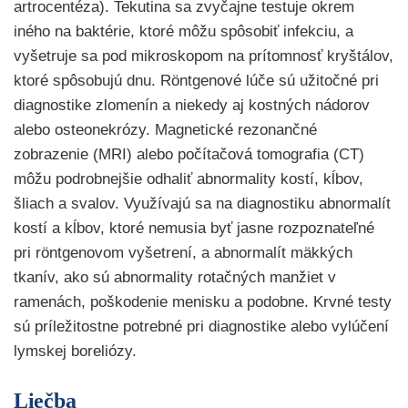
artrocentéza). Tekutina sa zvyčajne testuje okrem
iného na baktérie, ktoré môžu spôsobiť infekciu, a
vyšetruje sa pod mikroskopom na prítomnosť kryštálov,
ktoré spôsobujú dnu. Röntgenové lúče sú užitočné pri
diagnostike zlomenín a niekedy aj kostných nádorov
alebo osteonekrózy. Magnetické rezonančné
zobrazenie (MRI) alebo počítačová tomografia (CT)
môžu podrobnejšie odhaliť abnormality kostí, kĺbov,
šliach a svalov. Využívajú sa na diagnostiku abnormalít
kostí a kĺbov, ktoré nemusia byť jasne rozpoznateľné
pri röntgenovom vyšetrení, a abnormalít mäkkých
tkanív, ako sú abnormality rotačných manžiet v
ramenách, poškodenie menisku a podobne. Krvné testy
sú príležitostne potrebné pri diagnostike alebo vylúčení
lymskej boreliózy.
Liečba