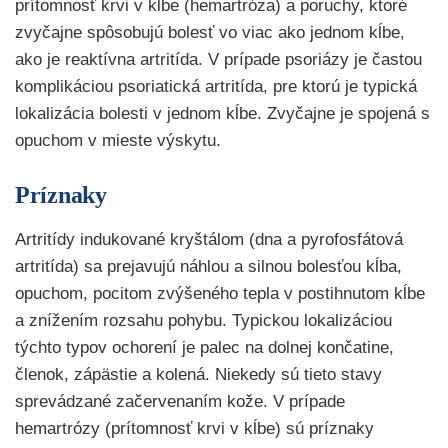
prítomnosť krvi v kĺbe (hemartróza) a poruchy, ktoré
zvyčajne spôsobujú bolesť vo viac ako jednom kĺbe,
ako je reaktívna artritída. V prípade psoriázy je častou
komplikáciou psoriatická artritída, pre ktorú je typická
lokalizácia bolesti v jednom kĺbe. Zvyčajne je spojená s
opuchom v mieste výskytu.
Príznaky
Artritídy indukované kryštálom (dna a pyrofosfátová
artritída) sa prejavujú náhlou a silnou bolesťou kĺba,
opuchom, pocitom zvýšeného tepla v postihnutom kĺbe
a znížením rozsahu pohybu. Typickou lokalizáciou
týchto typov ochorení je palec na dolnej končatine,
členok, zápästie a kolená. Niekedy sú tieto stavy
sprevádzané začervenaním kože. V prípade
hemartrózy (prítomnosť krvi v kĺbe) sú príznaky