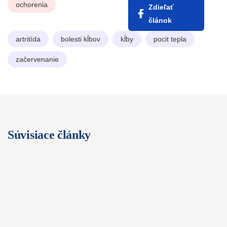
ochorenia
Zdieľať
článok
artritída
bolesti kĺbov
kĺby
pocit tepla
začervenanie
Súvisiace články