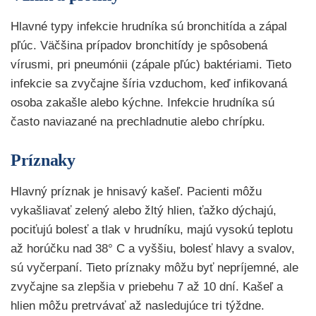
Hlavné typy infekcie hrudníka sú bronchitída a zápal
pľúc. Väčšina prípadov bronchitídy je spôsobená
vírusmi, pri pneumónii (zápale pľúc) baktériami. Tieto
infekcie sa zvyčajne šíria vzduchom, keď infikovaná
osoba zakašle alebo kýchne. Infekcie hrudníka sú
často naviazané na prechladnutie alebo chrípku.
Príznaky
Hlavný príznak je hnisavý kašeľ. Pacienti môžu
vykašliavať zelený alebo žltý hlien, ťažko dýchajú,
pociťujú bolesť a tlak v hrudníku, majú vysokú teplotu
až horúčku nad 38° C a vyššiu, bolesť hlavy a svalov,
sú vyčerpaní. Tieto príznaky môžu byť nepríjemné, ale
zvyčajne sa zlepšia v priebehu 7 až 10 dní. Kašeľ a
hlien môžu pretrvávať až nasledujúce tri týždne.