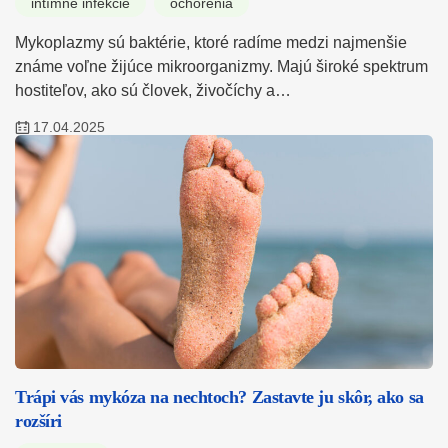
intímne infekcie
ochorenia
Mykoplazmy sú baktérie, ktoré radíme medzi najmenšie
známe voľne žijúce mikroorganizmy. Majú široké spektrum
hostiteľov, ako sú človek, živočíchy a…
17.04.2025
Trápi vás mykóza na nechtoch? Zastavte ju skôr, ako sa
rozšíri