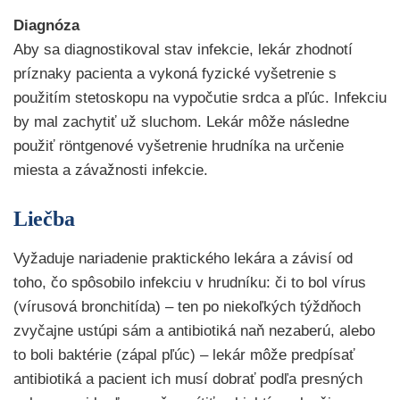
Diagnóza
Aby sa diagnostikoval stav infekcie, lekár zhodnotí
príznaky pacienta a vykoná fyzické vyšetrenie s
použitím stetoskopu na vypočutie srdca a pľúc. Infekciu
by mal zachytiť už sluchom. Lekár môže následne
použiť röntgenové vyšetrenie hrudníka na určenie
miesta a závažnosti infekcie.
Liečba
Vyžaduje nariadenie praktického lekára a závisí od
toho, čo spôsobilo infekciu v hrudníku: či to bol vírus
(vírusová bronchitída) – ten po niekoľkých týždňoch
zvyčajne ustúpi sám a antibiotiká naň nezaberú, alebo
to boli baktérie (zápal pľúc) – lekár môže predpísať
antibiotiká a pacient ich musí dobrať podľa presných