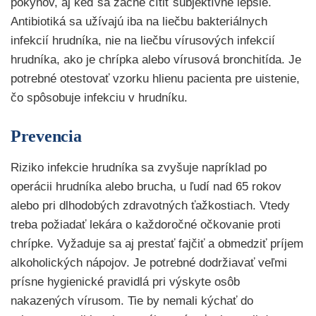
pokynov, aj keď sa začne cítiť subjektívne lepšie.
Antibiotiká sa užívajú iba na liečbu bakteriálnych
infekcií hrudníka, nie na liečbu vírusových infekcií
hrudníka, ako je chrípka alebo vírusová bronchitída. Je
potrebné otestovať vzorku hlienu pacienta pre uistenie,
čo spôsobuje infekciu v hrudníku.
Prevencia
Riziko infekcie hrudníka sa zvyšuje napríklad po
operácii hrudníka alebo brucha, u ľudí nad 65 rokov
alebo pri dlhodobých zdravotných ťažkostiach. Vtedy
treba požiadať lekára o každoročné očkovanie proti
chrípke. Vyžaduje sa aj prestať fajčiť a obmedziť príjem
alkoholických nápojov. Je potrebné dodržiavať veľmi
prísne hygienické pravidlá pri výskyte osôb
nakazených vírusom. Tie by nemali kýchať do