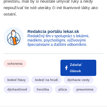
priestoru, mali by si neustále umývať ruky a nikdy
nepoužívať tie isté uteráky či iné tkanivové látky ako
ostatní.
Redakcia portálu lekar.sk
Redakčný tím v spolupráci s lekármi,
medikmi, psychológmi, výživovými
špecialistami a ďalšími odborníkmi.
ochorenia
Zdieľať
článok
bolesť hlavy
bolesť na hrudi
dýchacie cesty
dýchavičnosť
horúčka
pľúca
pneumónia