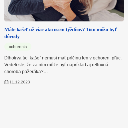
Máte kašeľ už viac ako osem týždňov? Toto môžu byť
dôvody
ochorenia
Dlhotrvajúci kašeľ nemusí mať príčinu len v ochorení pľúc.
Vedeli ste, že za ním môže byť napríklad aj refluxná
choroba pažeráka?…
11.12.2023