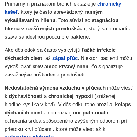
Primárnym príznakom bronchiektázie je
chronický
kašeľ
, ktorý je často sprevádzaný
ranným
vykašliavaním hlienu
. Toto súvisí so
stagnáciou
hlienu v rozšírených prieduškách
, ktorý sa hromadí a
stáva sa ideálnou pôdou pre baktérie.
Ako dôsledok sa často vyskytujú
ťažké infekcie
dýchacích ciest
, až
zápal pľúc
. Niektorí pacienti môžu
vykašliavať
krev alebo krvavý hlien
, čo signalizuje
závažnejšie poškodenie priedušiek.
Nedostatočná výmena vzduchu v pľúcach
môže viesť
k
dýchavičnosti
a
chronickej hypoxii
(zniženej
hladine kyslíka v krvi). V dôsledku toho hrozí aj
kolaps
dýchacích ciest
alebo rozvoj
cor pulmonale
–
ochorenia srdca spôsobeného zvýšeným odporom pri
prietoku krvi pľúcami, ktoré môže viesť až k