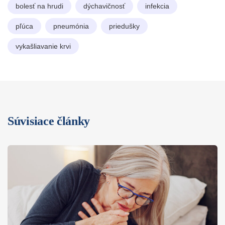
bolesť na hrudi
dýchavičnosť
infekcia
pľúca
pneumónia
priedušky
vykašliavanie krvi
Súvisiace články