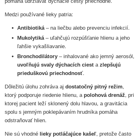
pomáha udržiavať dýchacie cesty priechodné.
Medzi používané lieky patria:
Antibiotiká
– na liečbu alebo prevenciu infekcií.
Mukolytiká
– uľahčujú rozpúšťanie hlienu a jeho
ľahšie vykašliavanie.
Bronchodilátory
– inhalované ako jemný aerosól,
uvoľňujú svaly dýchacích ciest
a
zlepšujú
prieduškovú priechodnosť
.
Dôležitú úlohu zohráva aj
dostatočný pitný režim
,
ktorý podporuje riedenie hlienu, a
polohová drenáž
, pri
ktorej pacient leží sklonený dolu hlavou, a gravitácia
spolu s jemným poklepávaním hrudníka pomáha
odstraňovať hlien.
Nie sú vhodné
lieky potláčajúce kašeľ
, pretože často