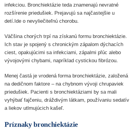
infekciou. Bronchiektázie teda znamenajú nevratné
rozšírenie priedušiek. Prejavujú sa najčastejšie u
detí.Ide o nevyliečiteľnú chorobu.
Väčšina chorých trpí na získanú formu bronchiektázie.
Ich stav je spojený s chronickým zápalom dýchacích
ciest, opakujúcimi sa infekciami, zápalmi pľúc alebo
vývojovými chybami, napríklad cystickou fibrózou.
Menej častá je vrodená forma bronchiektázie, založená
na dedičnom faktore – na chybnom vývoji chrupaviek
priedušiek. Pacienti s bronchiektáziami by sa mali
vyhýbať fajčeniu, dráždivým látkam, používaniu sedatív
a liekov utlmujúcich kašeľ.
Príznaky bronchiektázie