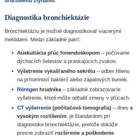
srdcovému zlyhaniu
.
Diagnostika bronchiektázie
Bronchiektáziu je možné diagnostikovať viacerými
metódami. Medzi základné patrí:
Auskultácia pľúc fonendoskopom
– počúvanie
dýchacích šelestov a praskajúcich zvukov.
Vyšetrenie vykašľaného sekrétu
– odber hlienu
na prítomnosť baktérií alebo zápalových buniek.
Röntgen
hrudníka
– základné zobrazovacie
vyšetrenie, ktoré môže odhaliť zmeny v pľúcach.
CT vyšetrenie
(počítačová tomografia)
– dnes
s
vysokým rozlíšením
, je štandardom pri
diagnostike bronchiektázie, pretože dokáže
presne zobraziť
rozšírenie a poškodenie