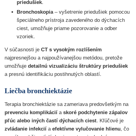
priedušiek
.
Bronchoskopia
– vyšetrenie priedušiek pomocou
špeciálneho prístroja zavedeného do dýchacích
ciest, umožňuje priame pozorovanie a odber
vzoriek.
V súčasnosti je
CT s vysokým rozlíšením
najpresnejšou a najpoužívanejšou metódou, pretože
umožňuje
detailnú vizualizáciu štruktúry priedušiek
a presnú identifikáciu postihnutých oblastí.
Liečba bronchiektázie
Terapia bronchiektázie sa zameriava predovšetkým na
prevenciu komplikácií
a
skoré podchytenie zápalov
pľúc alebo iných častí dýchacích ciest
. Kľúčové je
zvládanie infekcií
a
efektívne vylučovanie hlienu
, čo