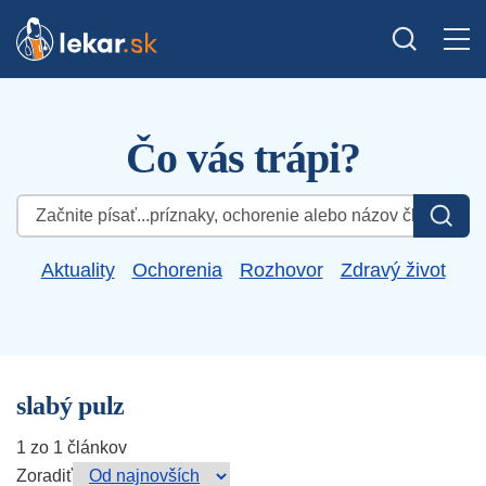
Čo vás trápi?
Hľadať:
Aktuality
Ochorenia
Rozhovor
Zdravý život
slabý pulz
1 zo 1 článkov
Zoradiť