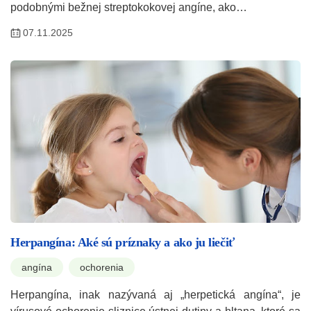
podobnými bežnej streptokokovej angíne, ako…
07.11.2025
Herpangína: Aké sú príznaky a ako ju liečiť
angína
ochorenia
Herpangína, inak nazývaná aj „herpetická angína“, je