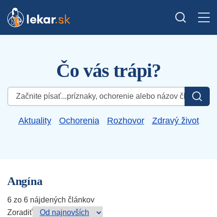
Čo vás trápi?
Hľadať:
Aktuality
Ochorenia
Rozhovor
Zdravý život
Angína
6 zo 6 nájdených článkov
Zoradiť