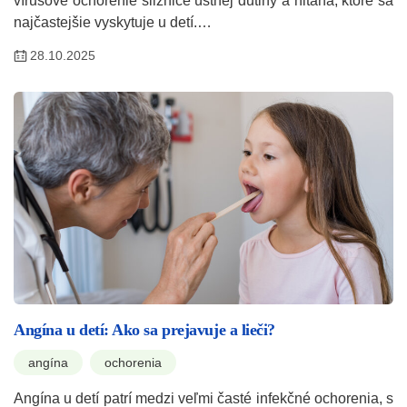
vírusové ochorenie sliznice ústnej dutiny a hltana, ktoré sa
najčastejšie vyskytuje u detí.…
28.10.2025
Angína u detí: Ako sa prejavuje a lieči?
angína
ochorenia
Angína u detí patrí medzi veľmi časté infekčné ochorenia, s