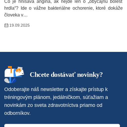
Čo je hnisavá angína, ak nejde len o „obyčajnú bolesť
hrdla“? Ide o vážne bakteriálne ochorenie, ktoré dokáže
človeka v…
19.09.2025
Chcete dostávať novinky?
Odoberajte náš newsletter a získajte prístup k
tréningovým plánom, jedálničkom, súťažiam a
novinkám zo sveta zdravotníctva priamo od
odborníkov.