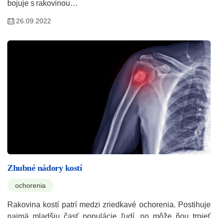
bojuje s rakovinou…
26.09.2022
Zhubné nádory kostí
ochorenia
Rakovina kostí patrí medzi zriedkavé ochorenia. Postihuje
najmä mladšiu časť populácie ľudí, no môže ňou trpieť