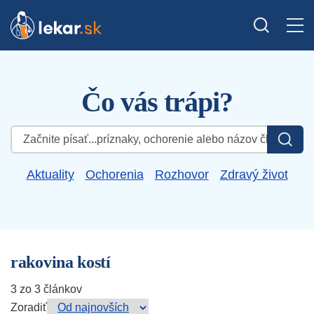
Čo vás trápi?
Hľadať:
Aktuality
Ochorenia
Rozhovor
Zdravý život
rakovina kostí
3 zo 3 článkov
Zoradiť