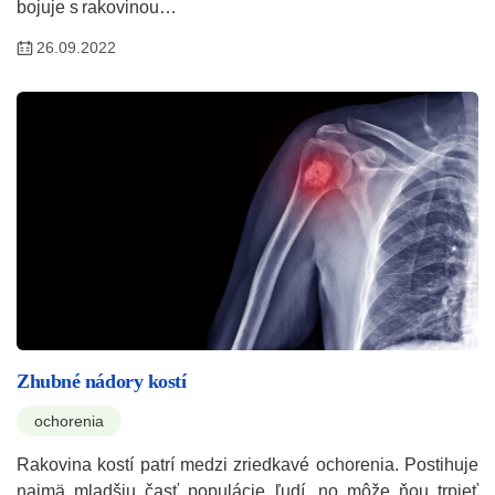
bojuje s rakovinou…
26.09.2022
Zhubné nádory kostí
ochorenia
Rakovina kostí patrí medzi zriedkavé ochorenia. Postihuje
najmä mladšiu časť populácie ľudí, no môže ňou trpieť