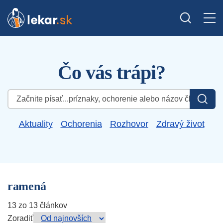
Čo vás trápi?
Hľadať:
Aktuality
Ochorenia
Rozhovor
Zdravý život
ramená
13 zo 13 článkov
Zoradiť