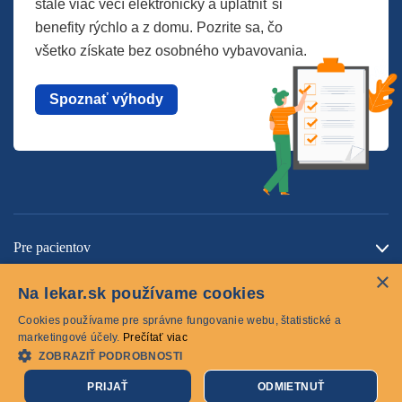
stále viac vecí elektronicky a uplatniť si
benefity rýchlo a z domu. Pozrite sa, čo
všetko získate bez osobného vybavovania.
Spoznať výhody
Pre pacientov
×
O spoločnosti
Na lekar.sk používame cookies
Kontaktujte nás
Cookies používame pre správne fungovanie webu, štatistické a
marketingové účely.
Prečítať viac
ZOBRAZIŤ PODROBNOSTI
Cookies
PRIJAŤ
ODMIETNUŤ
© 2026 lekar.sk Všetky práva vyhradené