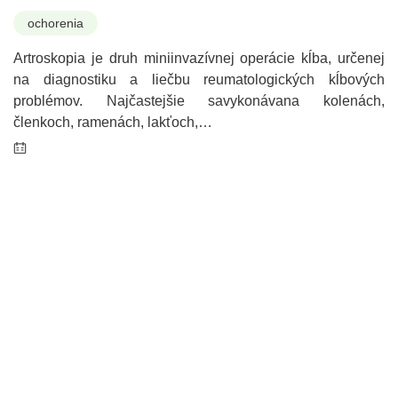
ochorenia
Artroskopia je druh miniinvazívnej operácie kĺba, určenej
na diagnostiku a liečbu reumatologických kĺbových
problémov. Najčastejšie savykonávana kolenách,
členkoch, ramenách, lakťoch,…