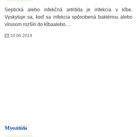
Septická alebo infekčná artritída je infekcia v kĺbe.
Vyskytuje sa, keď sa infekcia spôsobená baktériou alebo
vírusom rozšíri do kĺbaalebo…
10.06.2019
Myozitída