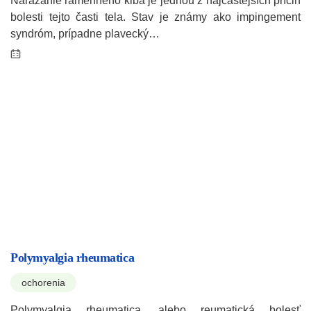
Narážanie ramenného kĺba je jednou z najčastejších príčin
bolesti tejto časti tela. Stav je známy ako impingement
syndróm, prípadne plavecký…
Polymyalgia rheumatica
ochorenia
Polymyalgia rheumatica, alebo reumatická bolesť