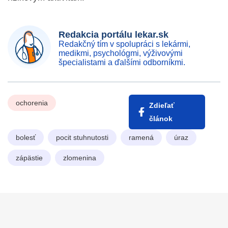
Redakcia portálu lekar.sk
Redakčný tím v spolupráci s lekármi,
medikmi, psychológmi, výživovými
špecialistami a ďalšími odborníkmi.
ochorenia
Zdieľať
článok
bolesť
pocit stuhnutosti
ramená
úraz
zápästie
zlomenina