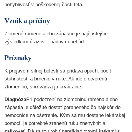
pohyblivosť v poškodenej časti tela.
Vznik a príčiny
Zlomené rameno alebo zápästie je najčastejšie
výsledkom úrazov – pádov či nehôd.
Príznaky
K prejavom silnej bolesti sa pridáva opuch, pocit
stuhnutosti a brnenie v ruke. Ak ide o otvorenú
zlomeninu, sprevádza ju krvácanie.
Diagnóza
Pri podozrení na zlomeninu ramena alebo
zápästia je dôležité dostať poraneného čo najskôr do
nemocnice na ošetrenie. Kým sa mu dostane lekárskej
pomoci, je potrebné zranenú ruku znehybniť a
zafixovať. Dá sa to urobiť napríklad dvomi šatkami s