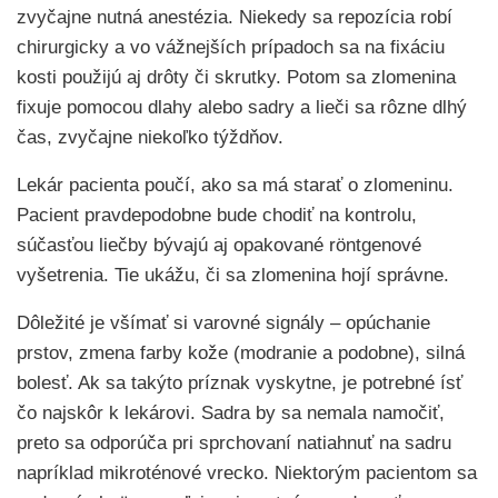
zvyčajne nutná anestézia. Niekedy sa repozícia robí
chirurgicky a vo vážnejších prípadoch sa na fixáciu
kosti použijú aj drôty či skrutky. Potom sa zlomenina
fixuje pomocou dlahy alebo sadry a lieči sa rôzne dlhý
čas, zvyčajne niekoľko týždňov.
Lekár pacienta poučí, ako sa má starať o zlomeninu.
Pacient pravdepodobne bude chodiť na kontrolu,
súčasťou liečby bývajú aj opakované röntgenové
vyšetrenia. Tie ukážu, či sa zlomenina hojí správne.
Dôležité je všímať si varovné signály – opúchanie
prstov, zmena farby kože (modranie a podobne), silná
bolesť. Ak sa takýto príznak vyskytne, je potrebné ísť
čo najskôr k lekárovi. Sadra by sa nemala namočiť,
preto sa odporúča pri sprchovaní natiahnuť na sadru
napríklad mikroténové vrecko. Niektorým pacientom sa