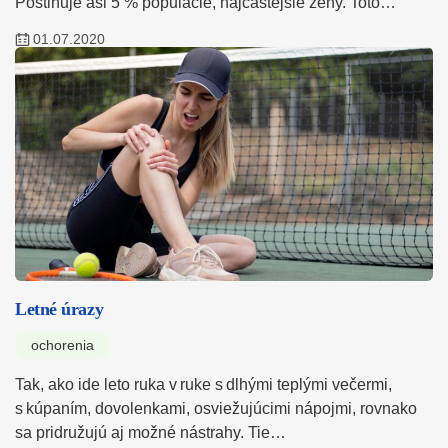
Postihuje asi 5 % populácie, najčastejšie ženy. Toto…
01.07.2020
Letné úrazy
ochorenia
Tak, ako ide leto ruka v ruke s dlhými teplými večermi,
s kúpaním, dovolenkami, osviežujúcimi nápojmi, rovnako
sa pridružujú aj možné nástrahy. Tie…