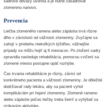
sadrové obväzy uvoľnia a je nutné zasadrovať
zlomeninu nanovo.
Prevencia
Liečba zlomeného ramena alebo zápästia trvá rôzne
dlho v závislosti od vážnosti zlomeniny. Zvyčajne sa
zahojí v priebehu niekoľkých týždňov, vážnejšie
prípady sa môžu hojiť aj 6 mesiacov. Po zložení sadry
spravidla nasleduje rehabilitácia, pomocou cvičení sa
zlomené miesto postupne opäť rozhýbe.
Čas trvania rehabilitácie je rôzny, závisí od
konkrétneho pacienta a vážnosti zlomeniny. Je dôležité
dodržiavať rady lekára, aby sa pacient vyhol
komplikáciám pri hojení zlomeniny. Zlomené rameno
alebo zápästie počas liečby treba šetriť a vyhýbať sa
rizikovým aktivitám.